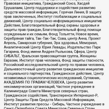
Правовая инициатива, Гражданский Союз, Хасдей
Ерушалаим, Центр поддержки и содействия развитию
средств массовой информации, Горячая Линия, В защиту
прав заключенных, Институт глобализации и социальных
движений, Центр социально-информационных инициатив
Действие, Благотворительный фонд охраны здоровья и
защиты прав граждан, Благотворительный фонд помощи
осужденным и их семьям, Фонд Тольятти, Новое время,
Серебряная тайга, Так-Так-Так, Сова, центр Анна, Проект
Апрель, Самарская губерния, Эра здоровья, Мемориал,
Аналитический Центр Юрия Левады, Издательство Парк
Гагарина, Фонд имени Андрея Рылькова, Сфера, Центр
СИБАЛЬТ, Уральская правозащитная группа, Женщины
Евразии, Институт прав человека, Фонд защиты гласности,
Российский исследовательский центр по правам человека,
Дальневосточный центр развития гражданских инициатив
и социального партнерства, Гражданское действие, Центр
независимых социологических исследований, Сутяжник,
АКАДЕМИЯ ПО ПРАВАМ ЧЕЛОВЕКА, Центр развития
некоммерческих организаций, Частное учреждение в
Калининграде Совета Министров северных стран,
Гражданское содействие, Трансперенси Интернешнл-Р,
Центр Защиты Прав Средств Массовой Информации,
Институт развития прессы - Сибирь, Частное учреждение в
Санкт-Петербурге Совета Министров Северных Стран,