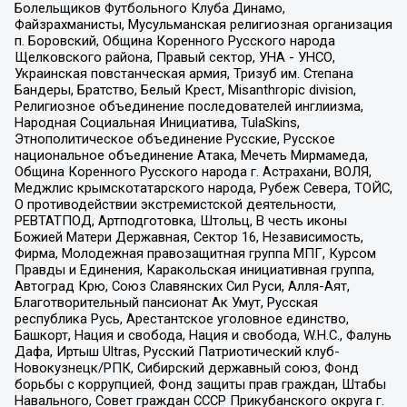
Болельщиков Футбольного Клуба Динамо,
Файзрахманисты, Мусульманская религиозная организация
п. Боровский, Община Коренного Русского народа
Щелковского района, Правый сектор, УНА - УНСО,
Украинская повстанческая армия, Тризуб им. Степана
Бандеры, Братство, Белый Крест, Misanthropic division,
Религиозное объединение последователей инглиизма,
Народная Социальная Инициатива, TulaSkins,
Этнополитическое объединение Русские, Русское
национальное объединение Атака, Мечеть Мирмамеда,
Община Коренного Русского народа г. Астрахани, ВОЛЯ,
Меджлис крымскотатарского народа, Рубеж Севера, ТОЙС,
О противодействии экстремистской деятельности,
РЕВТАТПОД, Артподготовка, Штольц, В честь иконы
Божией Матери Державная, Сектор 16, Независимость,
Фирма, Молодежная правозащитная группа МПГ, Курсом
Правды и Единения, Каракольская инициативная группа,
Автоград Крю, Союз Славянских Сил Руси, Алля-Аят,
Благотворительный пансионат Ак Умут, Русская
республика Русь, Арестантское уголовное единство,
Башкорт, Нация и свобода, Нация и свобода, W.H.С., Фалунь
Дафа, Иртыш Ultras, Русский Патриотический клуб-
Новокузнецк/РПК, Сибирский державный союз, Фонд
борьбы с коррупцией, Фонд защиты прав граждан, Штабы
Навального, Совет граждан СССР Прикубанского округа г.