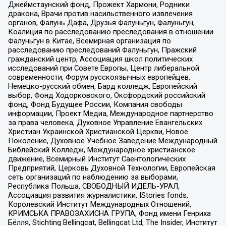
Джеймстаунский фонд, Прожект Хармони, Родники
дракона, Врачи против насильственного извлечения
органов, Фалунь Дафа, Друзья Фалуньгун, Фалуньгун,
Коалиция по расследованию преследования в отношении
Фалуньгун в Китае, Всемирная организация по
расследованию преследований Фалуньгун, Пражский
гражданский центр, Ассоциация школ политических
исследований при Совете Европы, Центр либеральной
современности, Форум русскоязычных европейцев,
Немецко-русский обмен, Бард колледж, Европейский
выбор, Фонд Ходорковского, Оксфордский российский
фонд, Фонд Будущее России, Компания свободы
информации, Проект Медиа, Международное партнерство
за права человека, Духовное Управление Евангельских
Христиан Украинской Христианской Церкви, Новое
Поколение, Духовное Учебное Заведение Международный
Библейский Колледж, Международное христианское
движение, Всемирный Институт Саентологических
Предприятий, Церковь Духовной Технологии, Европейская
сеть организаций по наблюдению за выборами,
Республика Польша, СВОБОДНЫЙ ИДЕЛЬ-УРАЛ,
Ассоциация развития журналистики, IStories fonds,
Королевский Институт Международных Отношений,
КРИМСЬКА ПРАВОЗАХИСНА ГРУПА, Фонд имени Генриха
Бёлля, Stichting Bellingcat, Bellingcat Ltd, The Insider, Институт