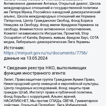
Антивоенное движение Антальи, Открытый диалог, Школа
международных отношений и государственной политики
им Питера Мунка, Российско-канадский демократический
альянс, Школа международных отношений им Нормана
Патерсона, Центр Гражданских Свобод, Фонд Бориса
Немцова за Свободу, Фонд имени Фридриха Науманна за
свободу, Феминистское антивоенное сопротивление,
Комитет независимости Ингушетии, Прометей, Stop
Occupation of Karelia, Вернись живым, Фридом Хаус, СОТА
медиа, Либерально-демократическая Лига Украины
Источник:
https://minjust.gov.ru/ru/documents/7756/
данные на
13.05.2024
* Сведения реестра НКО, выполняющих
функции иностранного агента:
Лилит, Правозащитная группа Гражданин.Армия.Право,
Нижегородский центр немецкой и европейской культуры,
Центр гендерных исследований, Фонд защиты прав
граждан Штаб, Институт права и публичной политики,
Фонд борьбы с коррупцией, Альянс врачей,
НАСИЛИЮ.НЕТ, Мы против СПИДа, СВЕЧА, Гуманитарное
действие, Открытый Петербург, Лига Избирателей,