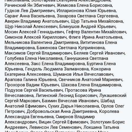
Николаевна, Золотарева Екатерина Александровна,
Рачинский Ян Збигневич, Жемкова Елена Борисовна,
Гудков Лев Дмитриевич, Илларионова Юлия Юрьевна,
Саранг Анна Васильевна, Захарова Светлана Сергеевна,
Аверин Владимир Анатольевич, Щур Татьяна Михайловна,
Щур Николай Алексеевич, Блинушов Андрей Юрьевич,
Мосин Алексей Геннадьевич, Гефтер Валентин Михайлович,
Симонов Алексей Кириллович, Флиге Ирина Анатольевна,
Мельникова Валентина Дмитриевна, Вититинова Елена
Владимировна, Баженова Светлана Куприяновна,
Максимов Сергей Владимирович, Беляев Сергей Иванович,
Голубева Елена Николаевна, Ганнушкина Светлана
Алексеевна, Закс Елена Владимировна, Буртина Елена
Юрьевна, Гендель Людмила Залмановна, Кокорина
Екатерина Алексеевна, Шуманов Илья Вячеславович,
Арапова Галина Юрьевна, Свечников Анатолий Мариевич,
Прохоров Вадим Юрьевич, Шахова Елена Владимировна,
Подузов Сергей Васильевич, Протасова Ирина
Вячеславовна, Литинский Леонид Борисович, Лукашевский
Сергей Маркович, Бахмин Вячеслав Иванович, Шабад
Анатолий Ефимович, Сухих Дарья Николаевна, Орлов Олег
Петрович, Добровольская Анна Дмитриевна, Королева
Александра Евгеньевна, Смирнов Владимир
Александрович, Вицин Сергей Ефимович, Золотухин Борис
Андреевич, Левинсон Лев Семенович, Локшина Татьяна