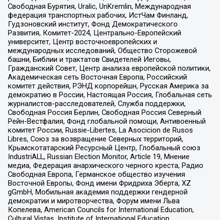
Свободная Бурятия, Uralic, UnKremlin, Международная
федерация транспортных рабочих, ИстЧам Финланд,
Гудзоновский институт, Фонд Демократического
Развития, Комитет-2024, Центрально-Европейский
университет, Центр восточноевропейских и
международных исследований, Общество Сторожевой
башни, Библии и трактатов Свидетелей Иеговы,
Гражданский Совет, Центр анализа европейской политики,
Академическая сеть Восточная Европа, Российский
комитет действия, РЭНД корпорейшн, Русская Америка за
демократию в России, Настоящая Россия, Глобальная сеть
журналистов-расследователей, Служба поддержки,
Свободная Россия Берлин, Свободная Россия Северный
Рейн-Вестфалия, Фонд глобальной помощи, Антивоенный
комитет России, Russie-Libertes, La Asocicion de Rusos
Libres, Союз за возвращение Северных территорий,
Крымскотатарский Ресурсный Центр, Глобальный союз
IndustriALL, Russian Election Monitor, Article 19, Мнение
медиа, Федерация анархического черного креста, Радио
Свободная Европа, Германское общество изучения
Восточной Европы, Фонд имени Фридриха Эберта, XZ
gGmbH, Мобильная академия поддержки гендерной
демократии и миротворчества, Форум имени Льва
Копелева, American Councils for International Education,
Cultural Vistas, Institute of International Education,