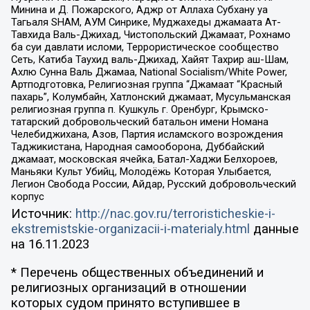
Минина и Д. Пожарского, Аджр от Аллаха Субхану уа
Тагьаля SHAM, АУМ Синрике, Муджахеды джамаата Ат-
Тавхида Валь-Джихад, Чистопольский Джамаат, Рохнамо
ба суи давлати исломи, Террористическое сообщество
Сеть, Катиба Таухид валь-Джихад, Хайят Тахрир аш-Шам,
Ахлю Сунна Валь Джамаа, National Socialism/White Power,
Артподготовка, Религиозная группа “Джамаат “Красный
пахарь”, Колумбайн, Хатлонский джамаат, Мусульманская
религиозная группа п. Кушкуль г. Оренбург, Крымско-
татарский добровольческий батальон имени Номана
Челебиджихана, Азов, Партия исламского возрождения
Таджикистана, Народная самооборона, Дуббайский
джамаат, московская ячейка, Батал-Хаджи Белхороев,
Маньяки Культ Убийц, Молодёжь Которая Улыбается,
Легион Свобода России, Айдар, Русский добровольческий
корпус
Источник:
http://nac.gov.ru/terroristicheskie-i-
ekstremistskie-organizacii-i-materialy.html
данные
на
16.11.2023
* Перечень общественных объединений и
религиозных организаций в отношении
которых судом принято вступившее в