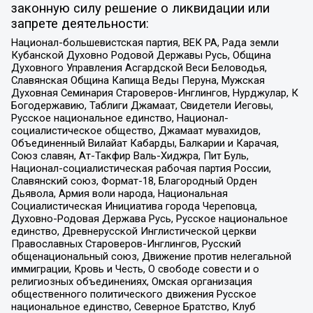
законную силу решение о ликвидации или
запрете деятельности:
Национал-большевистская партия, ВЕК РА, Рада земли
Кубанской Духовно Родовой Державы Русь, Община
Духовного Управления Асгардской Веси Беловодья,
Славянская Община Капища Веды Перуна, Мужская
Духовная Семинария Староверов-Инглингов, Нурджулар, К
Богодержавию, Таблиги Джамаат, Свидетели Иеговы,
Русское национальное единство, Национал-
социалистическое общество, Джамаат мувахидов,
Объединенный Вилайат Кабарды, Балкарии и Карачая,
Союз славян, Ат-Такфир Валь-Хиджра, Пит Буль,
Национал-социалистическая рабочая партия России,
Славянский союз, Формат-18, Благородный Орден
Дьявола, Армия воли народа, Национальная
Социалистическая Инициатива города Череповца,
Духовно-Родовая Держава Русь, Русское национальное
единство, Древнерусской Инглистической церкви
Православных Староверов-Инглингов, Русский
общенациональный союз, Движение против нелегальной
иммиграции, Кровь и Честь, О свободе совести и о
религиозных объединениях, Омская организация
общественного политического движения Русское
национальное единство, Северное Братство, Клуб