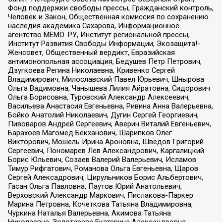
Фонд поддержки свободы прессы, Гражданский контроль,
Человек и Закон, Общественная комиссия по сохранению
наследия академика Сахарова, Информационное
агентство МЕМО. РУ, Институт региональной прессы,
Институт Развития Свободы Информации, Экозащита!-
Женсовет, Общественный вердикт, Евразийская
антимонопольная ассоциация, Бедушев Петр Петрович,
Дзугкоева Регина Николаевна, Кривенко Сергей
Владимирович, Милославский Павел Юрьевич, Шнырова
Ольга Вадимовна, Чанышева Лилия Айратовна, Сидорович
Ольга Борисовна, Туровский Александр Алексеевич,
Васильева Анастасия Евгеньевна, Ривина Анна Валерьевна,
Бойко Анатолий Николаевич, Дугин Сергей Георгиевич,
Пивоваров Андрей Сергеевич, Аверин Виталий Евгеньевич,
Барахоев Магомед Бекханович, Шарипков Олег
Викторович, Мошель Ирина Ароновна, Шведов Григорий
Сергеевич, Пономарев Лев Александрович, Каргалицкий
Борис Юльевич, Созаев Валерий Валерьевич, Исламов
Тимур Рифгатович, Романова Ольга Евгеньевна, Щаров
Сергей Алексадрович, Цирульников Борис Альбертович,
Гасан Ольга Павловна, Паутов Юрий Анатольевич,
Верховский Александр Маркович, Пислакова-Паркер
Марина Петровна, Кочеткова Татьяна Владимировна,
Чуркина Наталья Валерьевна, Акимова Татьяна