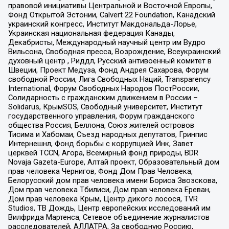
правовой инициативы Центральной и Восточной Европы,
Фонд Открытой Эстонии, Calvert 22 Foundation, Канадский
украинский конгресс, Институт Макдональда-Лорье,
Украинская национальная федерация Канады,
Декабристы, Международный научный центр им Вудро
Вильсона, Свободная пресса, Возрождение, Всеукраинский
духовный центр , Риддл, Русский антивоенный комитет в
Швеции, Проект Медуза, Фонд Андрея Сахарова, Форум
свободной России, Лига Свободных Наций, Transparеncy
International, Форум Свободных Народов ПостРоссии,
Солидарность с гражданским движением в России –
Solidarus, КрымSOS, Свободный университет, Институт
государственного управления, Форум гражданского
общества Россия, Беллона, Союз жителей островов
Тисима и Хабомаи, Съезд народных депутатов, Гринпис
Интернешнл, Фонд борьбы с коррупцией Инк, Завет
церквей TCCN, Агора, Всемирный фонд природы, BDR
Novaja Gazeta-Europe, Алтай проект, Образовательный дом
прав человека Чернигов, Фонд Дом Прав Человека,
Белорусский дом прав человека имени Бориса Звозскова,
Дом прав человека Тбилиси, Дом прав человека Ереван,
Дом прав человека Крым, Центр дикого лосося, TVR
Studios, ТВ Дождь, Центр европейских исследований им
Вилфрида Мартенса, Сетевое объединение журналистов
расследователей, АЛЛАТРА, За свободную Россию,