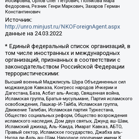
Иосифовна, Орлов Олег Петрович, Полякова Мара
Федоровна, Резник Генри Маркович, Захаров Герман
Константинович
Источник:
http://unro.minjust.ru/NKOForeignAgent.aspx
данные на
24.03.2022
* Единый федеральный список организаций, в
том числе иностранных и международных
организаций, признанных в соответствии с
законодательством Российской Федерации
террористическими:
Высший военный Маджлисуль Шура Объединенных сил
моджахедов Кавказа, Конгресс народов Ичкерии и
Дагестана, База, Асбат аль-Ансар, Священная война,
Исламская группа, Братья-мусульмане, Партия исламского
освобождения, Лашкар-И-Тайба, Исламская группа,
Движение Талибан, Исламская партия Туркестана,
Общество социальных реформ, Общество возрождения
исламского наследия, Дом двух святых, Джунд аш-Шам,
Исламский джихад, Аль-Каида, Имарат Кавказ, АБТО,
Правый сектор, Исламское государство, Джабха аль-
Нусра ли-Ахль аш-Шам, Народное ополчение имени К.