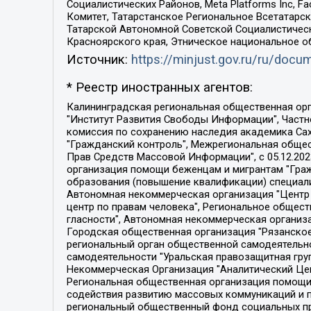
Социалистических Районов, Meta Platforms Inc, 
Комитет, Татарстанское Региональное Всетатар
Татарской Автономной Советской Социалистическ
Красноярского края, Этническое национальное о
Источник:
https://minjust.gov.ru/ru/doc
* Реестр иностранных агентов:
Калининградская региональная общественная организация "Экозащита!-Женсовет", Фонд содействия защите прав и свобод граждан "Общественный вердикт", Фонд "Институт Развития Свободы Информации", Частное учреждение "Информационное агентство МЕМО. РУ", Региональная общественная организация "Общественная комиссия по сохранению наследия академика Сахарова", Фонд поддержки свободы прессы, Санкт-Петербургская общественная правозащитная организация "Гражданский контроль", Межрегиональная общественная организация "Информационно-просветительский центр "Мемориал", Региональный Фонд "Центр Защиты Прав Средств Массовой Информации", с 05.12.2023 Фонд "Центр Защиты Прав Средств массовой информации", Региональная общественная благотворительная организация помощи беженцам и мигрантам "Гражданское содействие", Негосударственное образовательное учреждение дополнительного профессионального образования (повышение квалификации) специалистов "АКАДЕМИЯ ПО ПРАВАМ ЧЕЛОВЕКА", Свердловская региональная общественная организация "Сутяжник", Автономная некоммерческая организация "Центр независимых социологических исследований", Союз общественных объединений "Российский исследовательский центр по правам человека", Региональное общественное учреждение научно-информационный центр "МЕМОРИАЛ", Некоммерческая организация "Фонд защиты гласности", Автономная некоммерческая организация "Институт прав человека", Городская общественная организация "Екатеринбургское общество "МЕМОРИАЛ", Городская общественная организация "Рязанское историко-просветительское и правозащитное общество "Мемориал" (Рязанский Мемориал), Челябинский региональный орган общественной самодеятельности – женское общественное объединение "Женщины Евразии", Челябинский региональный орган общественной самодеятельности "Уральская правозащитная группа", Фонд содействия защите здоровья и социальной справедливости имени Андрея Рылькова, Автономная Некоммерческая Организация "Аналитический Центр Юрия Левады", Автономная некоммерческая организация социальной поддержки населения "Проект Апрель", Региональная общественная организация помощи женщинам и детям, находящимся в кризисной ситуации "Информационно-методический центр "Анна", Фонд содействия развитию массовых коммуникаций и правовому просвещению "Так-так-Так", Фонд содействия устойчивому развитию "Серебряная тайга", Свердловский региональный общественный фонд социальных проектов "Новое время", "Idel.Реалии", Кавказ.Реалии, Крым.Реалии, Телеканал Настоящее Время, Татаро-башкирская служба Радио Свобода (Azatliq Radiosi), Радио Свободная Европа/Радио Свобода (PCE/PC), "Сибирь.Реалии", "Фактограф", Благотворительный фонд помощи осужденным и их семьям, Автономная некоммерческая организация "Институт глобализации и социальных движений", Фонд "В защиту прав заключенных", Частное учреждение "Центр поддержки и содействия развитию средств массовой информации", Пензенский региональный общественный благотворительный фонд "Гражданский союз", "Север.Реалии", Некоммерческая организация Фонд "Правовая инициатива", 