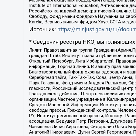
Institute of International Education, Антивоенн
Российско-канадский демократический альянс, 
Свободу, Фонд имени Фридриха Науманна за свобо
Karelia, Вернись живым, Фридом Хаус, СОТА меди
Источник:
https://minjust.gov.ru/ru/doc
* Сведения реестра НКО, выполняющих 
Лилит, Правозащитная группа Гражданин.Армия.П
граждан Штаб, Институт права и публичной поли
Открытый Петербург, Лига Избирателей, Правова
информации, Горячая Линия, В защиту прав закл
Благотворительный фонд охраны здоровья и защи
Серебряная тайга, Так-Так-Так, Сова, центр Анн
Парк Гагарина, Фонд имени Андрея Рылькова, Сф
гласности, Российский исследовательский центр 
Гражданское действие, Центр независимых соци
организаций, Частное учреждение в Калининград
Средств Массовой Информации, Институт развити
свободы прессы, Гражданский контроль, Человек
РУ, Институт региональной прессы, Институт Ра
ассоциация, Бедушев Петр Петрович, Дзугкоева 
Чанышева Лилия Айратовна, Сидорович Ольга Бори
Анатолий Николаевич, Дугин Сергей Георгиевич, 