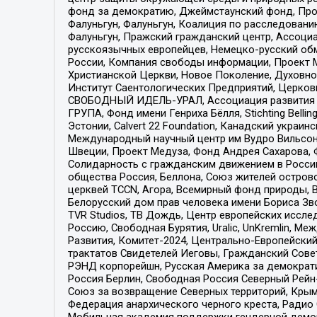
фонд за демократию, Джеймстаунский фонд, Прож
Фалуньгун, Фалуньгун, Коалиция по расследован
Фалуньгун, Пражский гражданский центр, Ассоци
русскоязычных европейцев, Немецко-русский об
России, Компания свободы информации, Проект М
Христианской Церкви, Новое Поколение, Духовн
Институт Саентологических Предприятий, Церков
СВОБОДНЫЙ ИДЕЛЬ-УРАЛ, Ассоциация развития ж
ГРУПА, Фонд имени Генриха Бёлля, Stichting Bellin
Эстонии, Calvert 22 Foundation, Канадский укра
Международный научный центр им Вудро Вильсона
Швеции, Проект Медуза, Фонд Андрея Сахарова, Ф
Солидарность с гражданским движением в России 
общества Россия, Беллона, Союз жителей острово
церквей TCCN, Агора, Всемирный фонд природы, B
Белорусский дом прав человека имени Бориса Зво
TVR Studios, ТВ Дождь, Центр европейских иссл
Россию, Свободная Бурятия, Uralic, UnKremlin, 
Развития, Комитет-2024, Центрально-Европейски
трактатов Свидетелей Иеговы, Гражданский Совет
РЭНД корпорейшн, Русская Америка за демократи
Россия Берлин, Свободная Россия Северный Рейн-В
Союз за возвращение Северных территорий, Крымско
Федерация анархического черного креста, Радио
Мобильная академия поддержки гендерной демократи