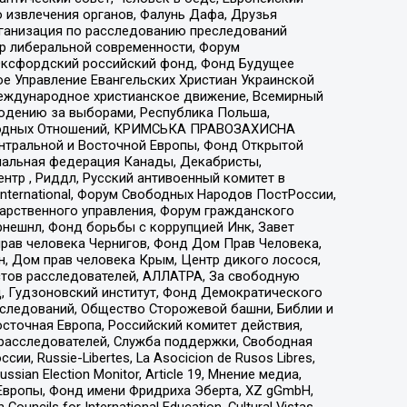
 извлечения органов, Фалунь Дафа, Друзья
рганизация по расследованию преследований
тр либеральной современности, Форум
 Оксфордский российский фонд, Фонд Будущее
е Управление Евангельских Христиан Украинской
еждународное христианское движение, Всемирный
людению за выборами, Республика Польша,
народных Отношений, КРИМСЬКА ПРАВОЗАХИСНА
ы Центральной и Восточной Европы, Фонд Открытой
иональная федерация Канады, Декабристы,
тр , Риддл, Русский антивоенный комитет в
nternational, Форум Свободных Народов ПостРоссии,
дарственного управления, Форум гражданского
рнешнл, Фонд борьбы с коррупцией Инк, Завет
прав человека Чернигов, Фонд Дом Прав Человека,
н, Дом прав человека Крым, Центр дикого лосося,
стов расследователей, АЛЛАТРА, За свободную
д, Гудзоновский институт, Фонд Демократического
сследований, Общество Сторожевой башни, Библии и
сточная Европа, Российский комитет действия,
-расследователей, Служба поддержки, Свободная
 Russie-Libertes, La Asocicion de Rusos Libres,
an Election Monitor, Article 19, Мнение медиа,
Европы, Фонд имени Фридриха Эберта, XZ gGmbH,
ls for International Education, Cultural Vistas,