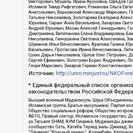
Викторович, Мошель Ирина Ароновна, Шведов Гри
Исламов Тимур Рифгатович, Романова Ольга Евге
Анатольевич, Верховский Александр Маркович, П
Татьяна Николаевна, Золотарева Екатерина Алек
Юрьевна, Саранг Анна Васильевна, Захарова Свет
Андрей Юрьевич, Мосин Алексей Геннадьевич, Ге
Дмитриевна, Вититинова Елена Владимировна, Ба
Николаевна, Ганнушкина Светлана Алексеевна, За
Шуманов Илья Вячеславович, Арапова Галина Юрь
Васильевич, Протасова Ирина Вячеславовна, Лит
Сухих Дарья Николаевна, Орлов Олег Петрович, 
Сергей Ефимович, Золотухин Борис Андреевич, Л
Генри Маркович, Захаров Герман Константинович
Источник:
http://unro.minjust.ru/NKOFore
* Единый федеральный список организа
законодательством Российской Федера
Высший военный Маджлисуль Шура Объединенных с
Исламская группа, Братья-мусульмане, Партия ис
Общество социальных реформ, Общество возрожд
АБТО, Правый сектор, Исламское государство, Д
уа Тагьаля SHAM, АУМ Синрике, Муджахеды джама
сообщество Сеть, Катиба Таухид валь-Джихад, Хай
“Джамаат “Красный пахарь”, Колумбайн, Хатлонск