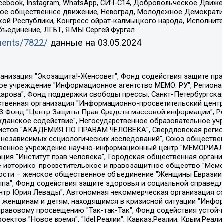
Facebook, Instagram, WhatsApp, СИЧ-С14, Добровольческое Движ
ское общественное движение, Невоград, Молодежное Демократ
ой Республики, Конгресс ойрат-калмыцкого народа, Исполнит
бъединение, ЛГБТ, Я.МЫ Сергей Фургал
uments/7822/
данные на
03.05.2024
Общество с ограниченной ответственностью "Радио Свободная Европа/Радио Свобода", Чешское информационное агентство "MEDIUM-ORIENT", Красноярская региональная общественная организация "Мы против СПИДа", Камалягин Денис Николаевич, Маркелов Сергей Евгеньевич, Пономарев Лев Александрович, Савицкая Людмила Алексеевна, Автономная некоммерческая организация "Центр по работе с проблемой насилия "НАСИЛИЮ.НЕТ", Межрегиональный профессиональный союз работников здравоохранения "Альянс врачей", Юридическое лицо, зарегистрированное в Латвийской Республике, SIA "Medusa Project" (регистрационный номер 40103797863, дата регистрации 10.06.2014), Некоммерческая организация "Фонд по борьбе с коррупцией", Автономная некоммерческая организация "Институт права и публичной политики", Баданин Роман Сергеевич, Гликин Максим Александрович, Железнова Мария Михайловна, Лукьянова Юлия Сергеевна, Маетная Елизавета Витальевна, Маняхин Петр Борисович, Чуракова Ольга Владимировна, Ярош Юлия Петровна, Юридическое лицо "The Insider SIA", зарегистрированное в Риге, Латвийская Республика (дата регистрации 26.06.2015), являющееся администратором доменного имени интернет-издания "The Insider SIA", https://theins.ru, Постернак Алексей Евгеньевич, Рубин Михаил Аркадьевич, Анин Роман Александрович, Юридическое лицо Istories fonds, зарегистрированное в Латвийской Республике (регистрационный номер 50008295751, дата регистрации 24.02.2020), Великовский Дмитрий Александрович, Долинина Ирина Николаевна, Мароховская Алеся Алексеевна, Шлейнов Роман Юрьевич, Шмагун Олеся Валентиновна, Общество с ограниченной ответственностью "Альтаир 2021", Общество с ограниченной ответственностью "Вега 2021", Общество с ограниченной ответственностью "Главный редактор 2021", Общество с ограниченной ответственностью "Ромашки монолит", Важенков Артем Валерьевич, Ивановская областная общественная организация "Центр гендерных исследований", Гурман Юрий Альбертович, Медиапроект "ОВД-Инфо", Егоров Владимир Владимирович, Жилинский Владимир Александрович, Общество с ограниченной ответственностью "ЗП", Иванова София Юрьевна, Карезина Инна Павловна, Кильтау Екатерина Викторовна, Петров Алексей Викторович, Пискунов Сергей Евгеньевич, Смирнов Сергей Сергеевич, Тихонов Михаил Сергеевич, Общество с ограниченной ответственностью "ЖУРНАЛИСТ-ИНОСТРАННЫЙ АГЕНТ", Арапова Галина Юрьевна, Вольтская Татьяна Анатольевна, Американская компания "Mason G.E.S. Anonymous Foundation" (США), являющаяся владельцем интернет-издания https://mnews.world/, Компания "Stichting Bellingcat", зарегистрированная в Нидерландах (дата регистрации 11.07.2018), Захаров Андрей Вячеславович, Клепиковская Екатерина Дмитриевна, Общество с ограниченной ответственностью "МЕМО", Перл Роман Александрович, Симонов Евгений Алексеевич, Соловьева Елена Анатольевна, Сотников Даниил Владимирович, Сурначева Елизавета Дмитриевна, Автономная некоммерческая организация по защите прав человека и информированию населения "Якутия – Наше Мнение", Общество с ограниченной ответственностью "Москоу диджитал медиа", с 26.01.2023 Общество с ограниченной ответственностью "Чайка Белые сады", Ветошкина Валерия Валерьевна, Заговора Максим Александрович, Межрегиональное общественное движение "Российская ЛГБТ - сеть", Оленичев Максим Владимирович, Павлов Иван Юрьевич, Скворцова Елена Сергеевна, Общество с ограниченной ответственностью "Как бы инагент", Кочетков Игорь Викторович, Общество с ограниченной ответственностью "Честные выборы", Еланчик Олег Александрович, Общество с ограниченной ответственностью "Нобелевский призыв", Гималова Регина Эмилевна, Григорьев Андрей Валерьевич, Григорьева Алина Александровна, Ассоциация по содействию защите прав призывников, альтернативнослужащих и военнослужащих "Правозащитная группа "Гражданин.Армия.Право", Хисамова Регина Фаритовна, Автономная некоммерческая организация по реализа