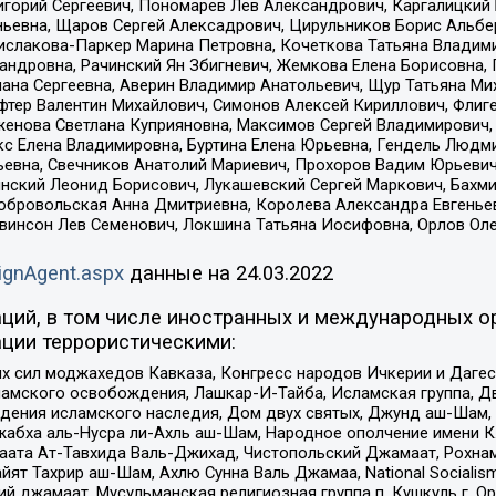
горий Сергеевич, Пономарев Лев Александрович, Каргалицкий 
ньевна, Щаров Сергей Алексадрович, Цирульников Борис Альбер
ислакова-Паркер Марина Петровна, Кочеткова Татьяна Владими
сандровна, Рачинский Ян Збигневич, Жемкова Елена Борисовна,
лана Сергеевна, Аверин Владимир Анатольевич, Щур Татьяна М
фтер Валентин Михайлович, Симонов Алексей Кириллович, Флиг
женова Светлана Куприяновна, Максимов Сергей Владимирович, 
кс Елена Владимировна, Буртина Елена Юрьевна, Гендель Людм
евна, Свечников Анатолий Мариевич, Прохоров Вадим Юрьевич
инский Леонид Борисович, Лукашевский Сергей Маркович, Бахм
Добровольская Анна Дмитриевна, Королева Александра Евгенье
евинсон Лев Семенович, Локшина Татьяна Иосифовна, Орлов Ол
ignAgent.aspx
данные на
24.03.2022
ций, в том числе иностранных и международных ор
ции террористическими:
ил моджахедов Кавказа, Конгресс народов Ичкерии и Дагеста
ламского освобождения, Лашкар-И-Тайба, Исламская группа, Дв
ения исламского наследия, Дом двух святых, Джунд аш-Шам, 
жабха аль-Нусра ли-Ахль аш-Шам, Народное ополчение имени К.
ата Ат-Тавхида Валь-Джихад, Чистопольский Джамаат, Рохнам
ят Тахрир аш-Шам, Ахлю Сунна Валь Джамаа, National Socialism
ий джамаат, Мусульманская религиозная группа п. Кушкуль г. 