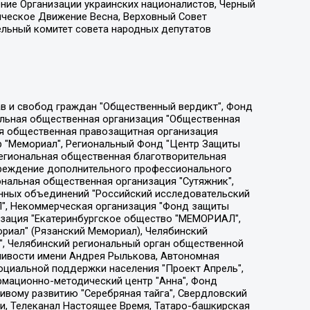
ение Организации украинских националистов, Черный
ическое Движение Весна, Верховный Совет
ельный комитет совета народных депутатов
ции социально-правовых программ "Лилит", Дальневосточное общественное движение "Маяк", Санкт-Петербургская ЛГБТ-инициативная группа "Выход", Инициативная группа ЛГБТ+ "Реверс", Алексеев Андрей Викторович, Бекбулатова Таисия Львовна, Беляев Иван Михайлович, Владыкина Елена Сергеевна, Гельман Марат Александрович, Никульшина Вероника Юрьевна, Толоконникова Надежда Андреевна, Шендерович Виктор Анатольевич, Общество с ограниченной ответственностью "Данное сообщение", Общество с ограниченной ответственностью Издательский дом "Новая глава", Айнбиндер Александра Александровна, Московский комьюнити-центр для ЛГБТ+инициатив, Благотворительный фонд развития филантропии, Deutsche Welle (Германия, Kurt-Schumacher-Strasse 3, 53113 Bonn), Борзунова Мария Михайловна, Воробьев Виктор Викторович, Голубева Анна Львовна, Константинова Алла Михайловна, Малкова Ирина Владимировна, Мурадов Мурад Абдулгалимович, Осетинская Елизавета Николаевна, Понасенков Евгений Николаевич, Ганапольский Матвей Юрьевич, Киселев Евгений Алексеевич, Борухович Ирина Григорьевна, Дремин Иван Тимофеевич, Дубровский Дмитрий Викторович, Красноярская региональная общественная организация поддержки и развития альтернативных образовательных технологий и межкультурных коммуникаций "ИНТЕРРА", Маяковская Екатерина Алексеевна, Фейгин Марк Захарович, Филимонов Андрей Викторович, Дзугкоева Регина Николаевна, Доброхотов Роман Александрович, Дудь Юрий Александрович, Елкин Сергей Владимирович, Кругликов Кирилл Игоревич, Сабунаева Мария Леонидовна, Семенов Алексей Владимирович, Шаинян Карен Багратович, Шульман Екатерина Михайловна, Асафьев Артур Валерьевич, Вахштайн Виктор Семенович, Венедиктов Алексей Алексеевич, Лушникова Екатерина Евгеньевна, Волков Леонид Михайлович, Невзоров Александр Глебович, Пархоменко Сергей Борисович, Сироткин Ярослав Николаевич, Кара-Мурза Владимир Владимирович, Баранова Наталья Владимировна, Гозман Леонид Яковлевич, Кагарлицкий Борис Юльевич, Климарев Михаил Валерьевич, Милов Владимир Станиславович, Автономная некоммерческая организация Краснодарский центр современного искусства "Типография", Моргенштерн Алишер Тагирович, Соболь Любовь Эдуардовна, Общество с ограниченной ответственностью "ЛИЗА НОРМ", Каспаров Гарри Кимович, Ходорковский Михаил Борисович, Общество с ограниченной ответственностью "Апрельские тезисы", Данилович Ирина Брониславовна, Кашин Олег Владимирович, Петров Николай Владимирович, Пивоваров Алексей Владимирович, Соколов Михаил Владимирович, Цветкова Юлия Владимировна, Чичваркин Евгений Александрович, Комитет против пыток/Команда против пыток, Общество с ограниченной ответственностью "Первый научный", Общество с ограниченной ответственностью "Вертолет и ко", Белоцерковская Вероника Борисовна, Кац Максим Евгеньевич, Лазарева Татьяна Юрьевна, Шаведдинов Руслан Табризович, Яшин Илья Валерьевич, Общество с ограниченной ответственностью "Иноагент ААВ", Алешковский Дмитрий Петрович, Альбац Евгения Марковна, Быков Дмитрий Львович, Галямина Юлия Евгеньевна, Лойко Сергей Леонидович, Мартынов Кирилл Константинович, Медведев Сергей Александрович, Крашенинников Федор Геннадиевич, Гордеева Катерина Вл