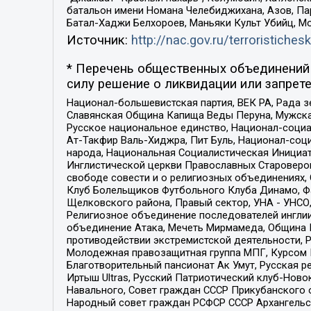
батальон имени Номана Челебиджихана, Азов, Па
Батал-Хаджи Белхороев, Маньяки Культ Убийц, М
Источник:
http://nac.gov.ru/terroristichesk
* Перечень общественных объединений 
силу решение о ликвидации или запрете
Национал-большевистская партия, ВЕК РА, Рада 
Славянская Община Капища Веды Перуна, Мужская
Русское национальное единство, Национал-социа
Ат-Такфир Валь-Хиджра, Пит Буль, Национал-соц
народа, Национальная Социалистическая Инициат
Инглистической церкви Православных Староверов
свободе совести и о религиозных объединениях,
Клуб Болельщиков Футбольного Клуба Динамо, Фа
Щелковского района, Правый сектор, УНА - УНСО, У
Религиозное объединение последователей инглии
объединение Атака, Мечеть Мирмамеда, Община К
противодействии экстремистской деятельности, 
Молодежная правозащитная группа МПГ, Курсом П
Благотворительный пансионат Ак Умут, Русская ре
Иртыш Ultras, Русский Патриотический клуб-Нов
Навального, Совет граждан СССР Прикубанского 
Народный совет граждан РСФСР СССР Архангельск