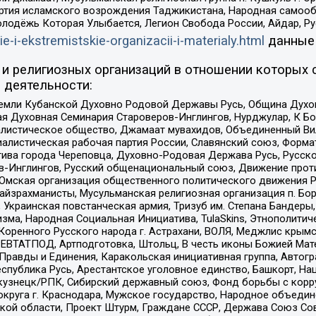
ртия исламского возрождения Таджикистана, Народная самооб
олодёжь Которая Улыбается, Легион Свобода России, Айдар, Р
ie-i-ekstremistskie-organizacii-i-materialy.html
данные
и религиозных организаций в отношении которых 
 деятельности:
земли Кубанской Духовно Родовой Державы Русь, Община Духо
 Духовная Семинария Староверов-Инглингов, Нурджулар, К Бо
листическое общество, Джамаат мувахидов, Объединенный Вил
иалистическая рабочая партия России, Славянский союз, Форма
ива города Череповца, Духовно-Родовая Держава Русь, Русск
-Инглингов, Русский общенациональный союз, Движение против
 Омская организация общественного политического движения Р
йзрахманисты, Мусульманская религиозная организация п. Бо
краинская повстанческая армия, Тризуб им. Степана Бандеры, Бр
зма, Народная Социальная Инициатива, TulaSkins, Этнополитич
оренного Русского народа г. Астрахани, ВОЛЯ, Меджлис крымс
РЕВТАТПОД, Артподготовка, Штольц, В честь иконы Божией Мате
равды и Единения, Каракольская инициативная группа, Автогра
спублика Русь, Арестантское уголовное единство, Башкорт, Наци
окузнецк/РПК, Сибирский державный союз, Фонд борьбы с кор
округа г. Краснодара, Мужское государство, Народное объедин
ой области, Проект Штурм, Граждане СССР, Держава Союз Сов