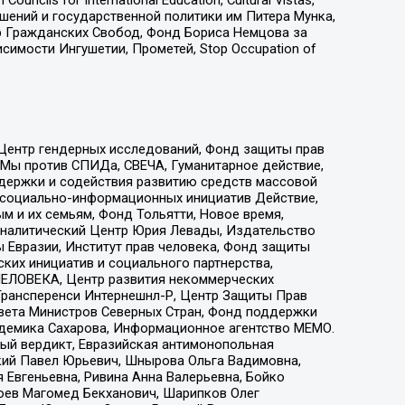
ошений и государственной политики им Питера Мунка,
 Гражданских Свобод, Фонд Бориса Немцова за
имости Ингушетии, Прометей, Stop Occupation of
 Центр гендерных исследований, Фонд защиты прав
 Мы против СПИДа, СВЕЧА, Гуманитарное действие,
ддержки и содействия развитию средств массовой
р социально-информационных инициатив Действие,
 и их семьям, Фонд Тольятти, Новое время,
, Аналитический Центр Юрия Левады, Издательство
 Евразии, Институт прав человека, Фонд защиты
ких инициатив и социального партнерства,
ЕЛОВЕКА, Центр развития некоммерческих
 Трансперенси Интернешнл-Р, Центр Защиты Прав
овета Министров Северных Стран, Фонд поддержки
адемика Сахарова, Информационное агентство МЕМО.
ый вердикт, Евразийская антимонопольная
кий Павел Юрьевич, Шнырова Ольга Вадимовна,
 Евгеньевна, Ривина Анна Валерьевна, Бойко
хоев Магомед Бекханович, Шарипков Олег