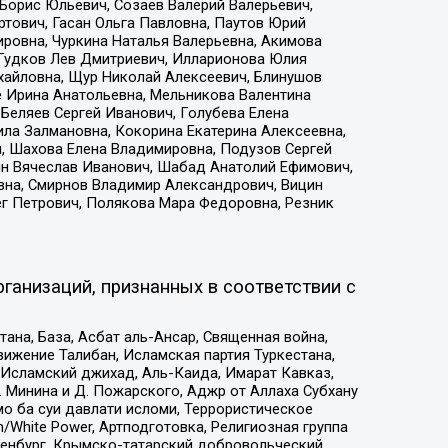
Борис Юльевич, Созаев Валерий Валерьевич,
тович, Гасан Ольга Павловна, Паутов Юрий
ровна, Чуркина Наталья Валерьевна, Акимова
 Гудков Лев Дмитриевич, Илларионова Юлия
ихайловна, Щур Николай Алексеевич, Блинушов
е Ирина Анатольевна, Мельникова Валентина
Беляев Сергей Иванович, Голубева Елена
ила Залмановна, Кокорина Екатерина Алексеевна,
, Шахова Елена Владимировна, Подузов Сергей
ин Вячеслав Иванович, Шабад Анатолий Ефимович,
вна, Смирнов Владимир Александрович, Вицин
ег Петрович, Полякова Мара Федоровна, Резник
ганизаций, признанных в соответствии с
на, База, Асбат аль-Ансар, Священная война,
ижение Талибан, Исламская партия Туркестана,
Исламский джихад, Аль-Каида, Имарат Кавказ,
 Минина и Д. Пожарского, Аджр от Аллаха Субхану
о ба суи давлати исломи, Террористическое
/White Power, Артподготовка, Религиозная группа
Оренбург, Крымско-татарский добровольческий