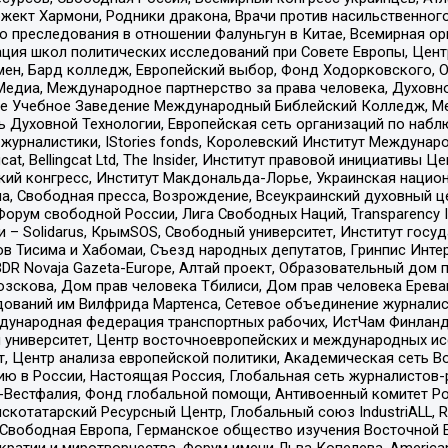
ект Хармони, Родники дракона, Врачи против насильственного
ию преследования в отношении Фалуньгун в Китае, Всемирная о
ация школ политических исследований при Совете Европы, Цен
мен, Бард колледж, Европейский выбор, Фонд Ходорковского,
едиа, Международное партнерство за права человека, Духовно
ое Учебное Заведение Международный Библейский Колледж, М
ь Духовной Технологии, Европейская сеть организаций по наб
урналистики, IStories fonds, Королевский Институт Между
gcat, Bellingcat Ltd, The Insider, Институт правовой инициатив
инский конгресс, Институт Макдональда-Лорье, Украинская нац
, Свободная пресса, Возрождение, Всеукраинский духовный цен
орум свободной России, Лига Свободных Наций, Transparеncy I
– Solidarus, КрымSOS, Свободный университет, Институт госу
в Тисима и Хабомаи, Съезд народных депутатов, Гринпис Инте
DR Novaja Gazeta-Europe, Алтай проект, Образовательный дом 
зскова, Дом прав человека Тбилиси, Дом прав человека Ерева
едований им Вилфрида Мартенса, Сетевое объединение журнали
Международная федерация транспортных рабочих, ИстЧам Финлан
й университет, Центр восточноевропейских и международных и
, Центр анализа европейской политики, Академическая сеть Во
ю в России, Настоящая Россия, Глобальная сеть журналистов
естфалия, Фонд глобальной помощи, Антивоенный комитет России,
татарский Ресурсный Центр, Глобальный союз IndustriALL, Russi
 Свободная Европа, Германское общество изучения Восточной 
и и миротворчества, Форум имени Льва Копелева, American Counci