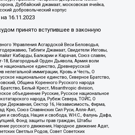
орона, Дуббайский джамаат, московская ячейка,
усский добровольческий корпус
 на
16.11.2023
судом принято вступившее в законную
вного Управления Асгардской Веси Беловодья,
годержавию, Таблиги Джамаат, Свидетели Иеговы,
айат Кабарды, Балкарии и Карачая, Союз славян,
т-18, Благородный Орден Дьявола, Армия воли
ое национальное единство, Древнерусской
 нелегальной иммиграции, Кровь и Честь, О
усское национальное единство, Северное Братство,
ровский, Община Коренного Русского народа
атство, Белый Крест, Misanthropic division,
еское объединение Русские, Русское национальное
котатарского народа, Рубеж Севера, ТОЙС, О
ри Державная, Сектор 16, Независимость, Фирма,
д Крю, Союз Славянских Сил Руси, Алля-Аят,
я и свобода, Нация и свобода, W.H.С., Фалунь Дафа,
рупцией, Фонд защиты прав граждан, Штабы
ение русского движения, Народное движение Адат,
етских Светлых Родов, Совет Советских