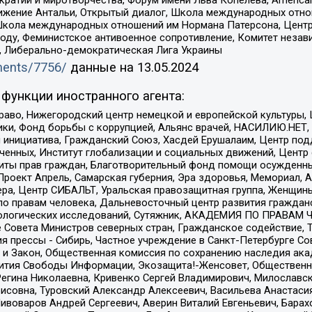
ое движение Антальи, Открытый диалог, Школа международных отн
Школа международных отношений им Нормана Патерсона, Центр
ду, Феминистское антивоенное сопротивление, Комитет независ
а, Либерально-демократическая Лига Украины
uments/7756/
данные на
13.05.2024
функции иностранного агента:
раво, Нижегородский центр немецкой и европейской культуры,
тики, Фонд борьбы с коррупцией, Альянс врачей, НАСИЛИЮ.НЕТ,
я инициатива, Гражданский Союз, Хасдей Ерушалаим, Центр по
юченных, Институт глобализации и социальных движений, Цент
ты прав граждан, Благотворительный фонд помощи осужденным
а, Проект Апрель, Самарская губерния, Эра здоровья, Мемориал
ера, Центр СИБАЛЬТ, Уральская правозащитная группа, Женщины
по правам человека, Дальневосточный центр развития гражданс
ологических исследований, Сутяжник, АКАДЕМИЯ ПО ПРАВАМ Ч
е Совета Министров северных стран, Гражданское содействие,
я прессы - Сибирь, Частное учреждение в Санкт-Петербурге С
 и Закон, Общественная комиссия по сохранению наследия ак
звития Свободы Информации, Экозащита!-Женсовет, Общественн
Регина Николаевна, Кривенко Сергей Владимирович, Милославс
совна, Туровский Александр Алексеевич, Васильева Анастасия
Пивоваров Андрей Сергеевич, Аверин Виталий Евгеньевич, Бара