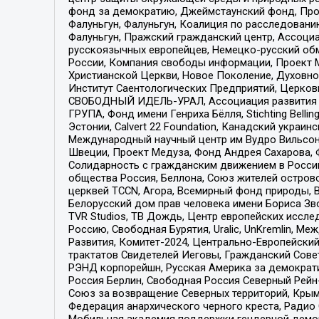
фонд за демократию, Джеймстаунский фонд, Прож
Фалуньгун, Фалуньгун, Коалиция по расследован
Фалуньгун, Пражский гражданский центр, Ассоци
русскоязычных европейцев, Немецко-русский об
России, Компания свободы информации, Проект М
Христианской Церкви, Новое Поколение, Духовн
Институт Саентологических Предприятий, Церков
СВОБОДНЫЙ ИДЕЛЬ-УРАЛ, Ассоциация развития ж
ГРУПА, Фонд имени Генриха Бёлля, Stichting Bellin
Эстонии, Calvert 22 Foundation, Канадский укра
Международный научный центр им Вудро Вильсона
Швеции, Проект Медуза, Фонд Андрея Сахарова, Ф
Солидарность с гражданским движением в России 
общества Россия, Беллона, Союз жителей острово
церквей TCCN, Агора, Всемирный фонд природы, B
Белорусский дом прав человека имени Бориса Зво
TVR Studios, ТВ Дождь, Центр европейских иссл
Россию, Свободная Бурятия, Uralic, UnKremlin, 
Развития, Комитет-2024, Центрально-Европейски
трактатов Свидетелей Иеговы, Гражданский Совет
РЭНД корпорейшн, Русская Америка за демократи
Россия Берлин, Свободная Россия Северный Рейн-В
Союз за возвращение Северных территорий, Крымско
Федерация анархического черного креста, Радио
Мобильная академия поддержки гендерной демократи