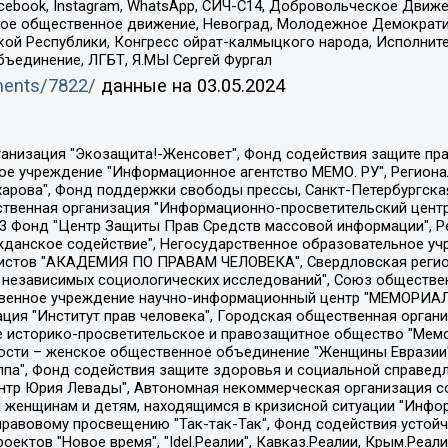
Facebook, Instagram, WhatsApp, СИЧ-С14, Добровольческое Движ
ское общественное движение, Невоград, Молодежное Демократ
ой Республики, Конгресс ойрат-калмыцкого народа, Исполнит
бъединение, ЛГБТ, Я.МЫ Сергей Фургал
uments/7822/
данные на
03.05.2024
Общество с ограниченной ответственностью "Радио Свободная Европа/Радио Свобода", Чешское информационное агентство "MEDIUM-ORIENT", Красноярская региональная общественная организация "Мы против СПИДа", Камалягин Денис Николаевич, Маркелов Сергей Евгеньевич, Пономарев Лев Александрович, Савицкая Людмила Алексеевна, Автономная некоммерческая организация "Центр по работе с проблемой насилия "НАСИЛИЮ.НЕТ", Межрегиональный профессиональный союз работников здравоохранения "Альянс врачей", Юридическое лицо, зарегистрированное в Латвийской Республике, SIA "Medusa Project" (регистрационный номер 40103797863, дата регистрации 10.06.2014), Некоммерческая организация "Фонд по борьбе с коррупцией", Автономная некоммерческая организация "Институт права и публичной политики", Баданин Роман Сергеевич, Гликин Максим Александрович, Железнова Мария Михайловна, Лукьянова Юлия Сергеевна, Маетная Елизавета Витальевна, Маняхин Петр Борисович, Чуракова Ольга Владимировна, Ярош Юлия Петровна, Юридическое лицо "The Insider SIA", зарегистрированное в Риге, Латвийская Республика (дата регистрации 26.06.2015), являющееся администратором доменного имени интернет-издания "The Insider SIA", https://theins.ru, Постернак Алексей Евгеньевич, Рубин Михаил Аркадьевич, Анин Роман Александрович, Юридическое лицо Istories fonds, зарегистрированное в Латвийской Республике (регистрационный номер 50008295751, дата регистрации 24.02.2020), Великовский Дмитрий Александрович, Долинина Ирина Николаевна, Мароховская Алеся Алексеевна, Шлейнов Роман Юрьевич, Шмагун Олеся Валентиновна, Общество с ограниченной ответственностью "Альтаир 2021", Общество с ограниченной ответственностью "Вега 2021", Общество с ограниченной ответственностью "Главный редактор 2021", Общество с ограниченной ответственностью "Ромашки монолит", Важенков Артем Валерьевич, Ивановская областная общественная организация "Центр гендерных исследований", Гурман Юрий Альбертович, Медиапроект "ОВД-Инфо", Егоров Владимир Владимирович, Жилинский Владимир Александрович, Общество с ограниченной ответственностью "ЗП", Иванова София Юрьевна, Карезина Инна Павловна, Кильтау Екатерина Викторовна, Петров Алексей Викторович, Пискунов Сергей Евгеньевич, Смирнов Сергей Сергеевич, Тихонов Михаил Сергеевич, Общество с ограниченной ответственностью "ЖУРНАЛИСТ-ИНОСТРАННЫЙ АГЕНТ", Арапова Галина Юрьевна, Вольтская Татьяна Анатольевна, Американская компания "Mason G.E.S. Anonymous Foundation" (США), являющаяся владельцем интернет-издания https://mnews.world/, Компания "Stichting Bellingcat", зарегистрированная в Нидерландах (дата регистрации 11.07.2018), Захаров Андрей Вячеславович, Клепиковская Екатерина Дмитриевна, Общество с ограниченной ответственностью "МЕМО", Перл Роман Александрович, Симонов Евгений Алексеевич, Соловьева Елена Анатольевна, Сотников Даниил Владимирович, Сурначева Елизавета Дмитриевна, Автономная некоммерческая организация по защите прав человека и информированию населения "Якутия – Наше Мнение", Общество с ограниченной ответственностью "Москоу диджитал медиа", с 26.01.2023 Общество с ограниченной ответственностью "Чайка Белые сады", Ветошкина Валерия Валерьевна, Заговора Максим Александрович, Межрегиональное общественное движение "Российская ЛГБТ - сеть", Оленичев Максим Владимирович, Павлов Иван Юрьевич, Скворцова Елена Сергеевна, Общество с ограниченной ответственностью "Как бы инагент", Кочетков Игорь Викторович, Общество с ограниченной ответственностью "Честные выборы", Еланчик Олег Александрович, Общество с ограниченной ответственностью "Нобелевский призыв", Гималова Регина Эмилевна, Григорьев Андрей Валерьевич, Григорьева Алина Александровна, Ассоциация по содействию защите прав призывников, альтернативнослужащих и военнослужащих "Правозащитная группа "Гражданин.Армия.Право", Хисамова Регина Фаритовна, Автономная некоммерческая организация по реализа