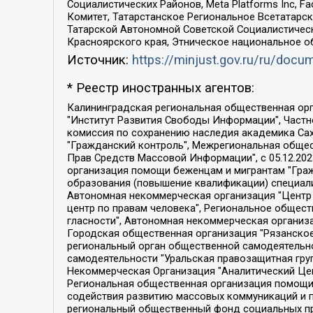
Социалистических Районов, Meta Platforms Inc, 
Комитет, Татарстанское Региональное Всетатар
Татарской Автономной Советской Социалистическ
Красноярского края, Этническое национальное о
Источник:
https://minjust.gov.ru/ru/doc
* Реестр иностранных агентов:
Калининградская региональная общественная организация "Экозащита!-Женсовет", Фонд содействия защите прав и свобод граждан "Общественный вердикт", Фонд "Институт Развития Свободы Информации", Частное учреждение "Информационное агентство МЕМО. РУ", Региональная общественная организация "Общественная комиссия по сохранению наследия академика Сахарова", Фонд поддержки свободы прессы, Санкт-Петербургская общественная правозащитная организация "Гражданский контроль", Межрегиональная общественная организация "Информационно-просветительский центр "Мемориал", Региональный Фонд "Центр Защиты Прав Средств Массовой Информации", с 05.12.2023 Фонд "Центр Защиты Прав Средств массовой информации", Региональная общественная благотворительная организация помощи беженцам и мигрантам "Гражданское содействие", Негосударственное образовательное учреждение дополнительного профессионального образования (повышение квалификации) специалистов "АКАДЕМИЯ ПО ПРАВАМ ЧЕЛОВЕКА", Свердловская региональная общественная организация "Сутяжник", Автономная некоммерческая организация "Центр независимых социологических исследований", Союз общественных объединений "Российский исследовательский центр по правам человека", Региональное общественное учреждение научно-информационный центр "МЕМОРИАЛ", Некоммерческая организация "Фонд защиты гласности", Автономная некоммерческая организация "Институт прав человека", Городская общественная организация "Екатеринбургское общество "МЕМОРИАЛ", Городская общественная организация "Рязанское историко-просветительское и правозащитное общество "Мемориал" (Рязанский Мемориал), Челябинский региональный орган общественной самодеятельности – женское общественное объединение "Женщины Евразии", Челябинский региональный орган общественной самодеятельности "Уральская правозащитная группа", Фонд содействия защите здоровья и социальной справедливости имени Андрея Рылькова, Автономная Некоммерческая Организация "Аналитический Центр Юрия Левады", Автономная некоммерческая организация социальной поддержки населения "Проект Апрель", Региональная общественная организация помощи женщинам и детям, находящимся в кризисной ситуации "Информационно-методический центр "Анна", Фонд содействия развитию массовых коммуникаций и правовому просвещению "Так-так-Так", Фонд содействия устойчивому развитию "Серебряная тайга", Свердловский региональный общественный фонд социальных проектов "Новое время", "Idel.Реалии", Кавказ.Реалии, Крым.Реалии, Телеканал Настоящее Время, Татаро-башкирская служба Радио Свобода (Azatliq Radiosi), Радио Свободная Европа/Радио Свобода (PCE/PC), "Сибирь.Реалии", "Фактограф", Благотворительный фонд помощи осужденным и их семьям, Автономная некоммерческая организация "Институт глобализации и социальных движений", Фонд "В защиту прав заключенных", Частное учреждение "Центр поддержки и содействия развитию средств массовой информации", Пензенский региональный общественный благотворительный фонд "Гражданский союз", "Север.Реалии", Некоммерческая организация Фонд "Правовая инициатива", 