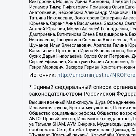
Викторович, Мошель Ирина Ароновна, Шведов Гри
Исламов Тимур Рифгатович, Романова Ольга Евге
Анатольевич, Верховский Александр Маркович, П
Татьяна Николаевна, Золотарева Екатерина Алек
Юрьевна, Саранг Анна Васильевна, Захарова Свет
Андрей Юрьевич, Мосин Алексей Геннадьевич, Ге
Дмитриевна, Вититинова Елена Владимировна, Ба
Николаевна, Ганнушкина Светлана Алексеевна, За
Шуманов Илья Вячеславович, Арапова Галина Юрь
Васильевич, Протасова Ирина Вячеславовна, Лит
Сухих Дарья Николаевна, Орлов Олег Петрович, 
Сергей Ефимович, Золотухин Борис Андреевич, Л
Генри Маркович, Захаров Герман Константинович
Источник:
http://unro.minjust.ru/NKOFore
* Единый федеральный список организа
законодательством Российской Федера
Высший военный Маджлисуль Шура Объединенных с
Исламская группа, Братья-мусульмане, Партия ис
Общество социальных реформ, Общество возрожд
АБТО, Правый сектор, Исламское государство, Д
уа Тагьаля SHAM, АУМ Синрике, Муджахеды джама
сообщество Сеть, Катиба Таухид валь-Джихад, Хай
“Джамаат “Красный пахарь”, Колумбайн, Хатлонск