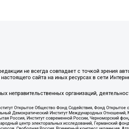
едакции не всегда совпадает с точкой зрения авт
настоящего сайта на иных ресурсах в сети Интерн
ых неправительственных организаций, деятельнос
ститут Открытое Общество Фонд Содействия, Фонд Открытое 
альный Демократический Институт Международных Отношений,
тая Россия, Институт современной России, Черноморский фонд
родный центр электоральных исследований, Германский фонд
рсов, Свободная Россия, Всемирный конгресс украинцев, Атла