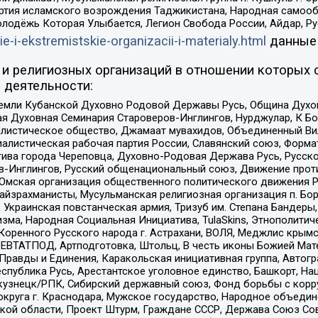
ртия исламского возрождения Таджикистана, Народная самооб
олодёжь Которая Улыбается, Легион Свобода России, Айдар, Р
ie-i-ekstremistskie-organizacii-i-materialy.html
данные
и религиозных организаций в отношении которых 
 деятельности:
земли Кубанской Духовно Родовой Державы Русь, Община Духо
 Духовная Семинария Староверов-Инглингов, Нурджулар, К Бо
листическое общество, Джамаат мувахидов, Объединенный Вил
иалистическая рабочая партия России, Славянский союз, Форма
ива города Череповца, Духовно-Родовая Держава Русь, Русск
-Инглингов, Русский общенациональный союз, Движение против
 Омская организация общественного политического движения Р
йзрахманисты, Мусульманская религиозная организация п. Бо
краинская повстанческая армия, Тризуб им. Степана Бандеры, Бр
зма, Народная Социальная Инициатива, TulaSkins, Этнополитич
оренного Русского народа г. Астрахани, ВОЛЯ, Меджлис крымс
РЕВТАТПОД, Артподготовка, Штольц, В честь иконы Божией Мате
равды и Единения, Каракольская инициативная группа, Автогра
спублика Русь, Арестантское уголовное единство, Башкорт, Наци
окузнецк/РПК, Сибирский державный союз, Фонд борьбы с кор
округа г. Краснодара, Мужское государство, Народное объедин
ой области, Проект Штурм, Граждане СССР, Держава Союз Сов