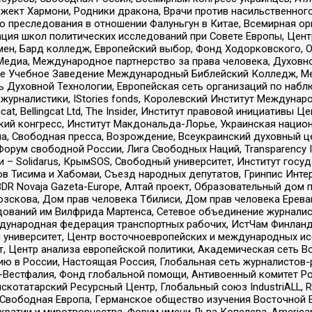
ект Хармони, Родники дракона, Врачи против насильственного
ию преследования в отношении Фалуньгун в Китае, Всемирная о
ация школ политических исследований при Совете Европы, Цен
мен, Бард колледж, Европейский выбор, Фонд Ходорковского,
едиа, Международное партнерство за права человека, Духовно
ое Учебное Заведение Международный Библейский Колледж, М
ь Духовной Технологии, Европейская сеть организаций по наб
урналистики, IStories fonds, Королевский Институт Между
gcat, Bellingcat Ltd, The Insider, Институт правовой инициатив
инский конгресс, Институт Макдональда-Лорье, Украинская нац
, Свободная пресса, Возрождение, Всеукраинский духовный цен
орум свободной России, Лига Свободных Наций, Transparеncy I
– Solidarus, КрымSOS, Свободный университет, Институт госу
в Тисима и Хабомаи, Съезд народных депутатов, Гринпис Инте
DR Novaja Gazeta-Europe, Алтай проект, Образовательный дом 
зскова, Дом прав человека Тбилиси, Дом прав человека Ерева
едований им Вилфрида Мартенса, Сетевое объединение журнали
Международная федерация транспортных рабочих, ИстЧам Финлан
й университет, Центр восточноевропейских и международных и
, Центр анализа европейской политики, Академическая сеть Во
ю в России, Настоящая Россия, Глобальная сеть журналистов
естфалия, Фонд глобальной помощи, Антивоенный комитет России,
татарский Ресурсный Центр, Глобальный союз IndustriALL, Russi
 Свободная Европа, Германское общество изучения Восточной 
и и миротворчества, Форум имени Льва Копелева, American Counci