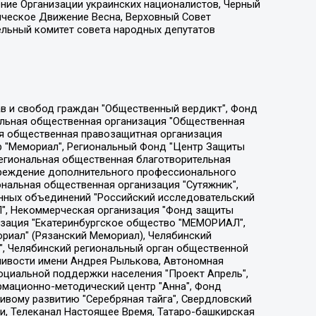
ение Организации украинских националистов, Черный
ическое Движение Весна, Верховный Совет
ельный комитет совета народных депутатов
ции социально-правовых программ "Лилит", Дальневосточное общественное движение "Маяк", Санкт-Петербургская ЛГБТ-инициативная группа "Выход", Инициативная группа ЛГБТ+ "Реверс", Алексеев Андрей Викторович, Бекбулатова Таисия Львовна, Беляев Иван Михайлович, Владыкина Елена Сергеевна, Гельман Марат Александрович, Никульшина Вероника Юрьевна, Толоконникова Надежда Андреевна, Шендерович Виктор Анатольевич, Общество с ограниченной ответственностью "Данное сообщение", Общество с ограниченной ответственностью Издательский дом "Новая глава", Айнбиндер Александра Александровна, Московский комьюнити-центр для ЛГБТ+инициатив, Благотворительный фонд развития филантропии, Deutsche Welle (Германия, Kurt-Schumacher-Strasse 3, 53113 Bonn), Борзунова Мария Михайловна, Воробьев Виктор Викторович, Голубева Анна Львовна, Константинова Алла Михайловна, Малкова Ирина Владимировна, Мурадов Мурад Абдулгалимович, Осетинская Елизавета Николаевна, Понасенков Евгений Николаевич, Ганапольский Матвей Юрьевич, Киселев Евгений Алексеевич, Борухович Ирина Григорьевна, Дремин Иван Тимофеевич, Дубровский Дмитрий Викторович, Красноярская региональная общественная организация поддержки и развития альтернативных образовательных технологий и межкультурных коммуникаций "ИНТЕРРА", Маяковская Екатерина Алексеевна, Фейгин Марк Захарович, Филимонов Андрей Викторович, Дзугкоева Регина Николаевна, Доброхотов Роман Александрович, Дудь Юрий Александрович, Елкин Сергей Владимирович, Кругликов Кирилл Игоревич, Сабунаева Мария Леонидовна, Семенов Алексей Владимирович, Шаинян Карен Багратович, Шульман Екатерина Михайловна, Асафьев Артур Валерьевич, Вахштайн Виктор Семенович, Венедиктов Алексей Алексеевич, Лушникова Екатерина Евгеньевна, Волков Леонид Михайлович, Невзоров Александр Глебович, Пархоменко Сергей Борисович, Сироткин Ярослав Николаевич, Кара-Мурза Владимир Владимирович, Баранова Наталья Владимировна, Гозман Леонид Яковлевич, Кагарлицкий Борис Юльевич, Климарев Михаил Валерьевич, Милов Владимир Станиславович, Автономная некоммерческая организация Краснодарский центр современного искусства "Типография", Моргенштерн Алишер Тагирович, Соболь Любовь Эдуардовна, Общество с ограниченной ответственностью "ЛИЗА НОРМ", Каспаров Гарри Кимович, Ходорковский Михаил Борисович, Общество с ограниченной ответственностью "Апрельские тезисы", Данилович Ирина Брониславовна, Кашин Олег Владимирович, Петров Николай Владимирович, Пивоваров Алексей Владимирович, Соколов Михаил Владимирович, Цветкова Юлия Владимировна, Чичваркин Евгений Александрович, Комитет против пыток/Команда против пыток, Общество с ограниченной ответственностью "Первый научный", Общество с ограниченной ответственностью "Вертолет и ко", Белоцерковская Вероника Борисовна, Кац Максим Евгеньевич, Лазарева Татьяна Юрьевна, Шаведдинов Руслан Табризович, Яшин Илья Валерьевич, Общество с ограниченной ответственностью "Иноагент ААВ", Алешковский Дмитрий Петрович, Альбац Евгения Марковна, Быков Дмитрий Львович, Галямина Юлия Евгеньевна, Лойко Сергей Леонидович, Мартынов Кирилл Константинович, Медведев Сергей Александрович, Крашенинников Федор Геннадиевич, Гордеева Катерина Вл