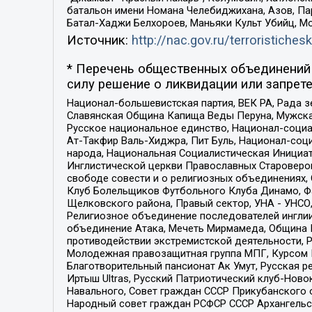
батальон имени Номана Челебиджихана, Азов, Па
Батал-Хаджи Белхороев, Маньяки Культ Убийц, М
Источник:
http://nac.gov.ru/terroristichesk
* Перечень общественных объединений 
силу решение о ликвидации или запрете
Национал-большевистская партия, ВЕК РА, Рада 
Славянская Община Капища Веды Перуна, Мужская
Русское национальное единство, Национал-социа
Ат-Такфир Валь-Хиджра, Пит Буль, Национал-соц
народа, Национальная Социалистическая Инициат
Инглистической церкви Православных Староверов
свободе совести и о религиозных объединениях,
Клуб Болельщиков Футбольного Клуба Динамо, Фа
Щелковского района, Правый сектор, УНА - УНСО, У
Религиозное объединение последователей инглии
объединение Атака, Мечеть Мирмамеда, Община К
противодействии экстремистской деятельности, 
Молодежная правозащитная группа МПГ, Курсом П
Благотворительный пансионат Ак Умут, Русская ре
Иртыш Ultras, Русский Патриотический клуб-Нов
Навального, Совет граждан СССР Прикубанского 
Народный совет граждан РСФСР СССР Архангельск