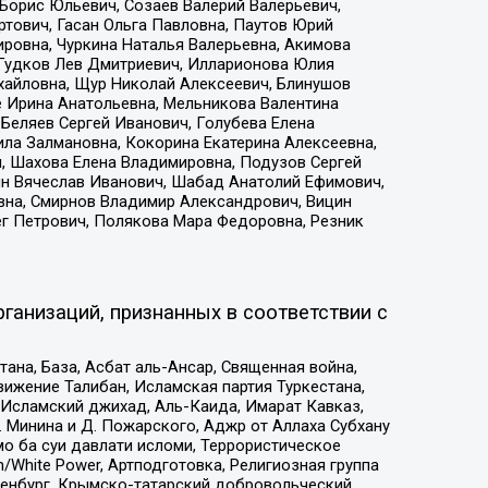
Борис Юльевич, Созаев Валерий Валерьевич,
тович, Гасан Ольга Павловна, Паутов Юрий
ровна, Чуркина Наталья Валерьевна, Акимова
 Гудков Лев Дмитриевич, Илларионова Юлия
ихайловна, Щур Николай Алексеевич, Блинушов
е Ирина Анатольевна, Мельникова Валентина
Беляев Сергей Иванович, Голубева Елена
ила Залмановна, Кокорина Екатерина Алексеевна,
, Шахова Елена Владимировна, Подузов Сергей
ин Вячеслав Иванович, Шабад Анатолий Ефимович,
вна, Смирнов Владимир Александрович, Вицин
ег Петрович, Полякова Мара Федоровна, Резник
ганизаций, признанных в соответствии с
на, База, Асбат аль-Ансар, Священная война,
ижение Талибан, Исламская партия Туркестана,
Исламский джихад, Аль-Каида, Имарат Кавказ,
 Минина и Д. Пожарского, Аджр от Аллаха Субхану
о ба суи давлати исломи, Террористическое
/White Power, Артподготовка, Религиозная группа
Оренбург, Крымско-татарский добровольческий