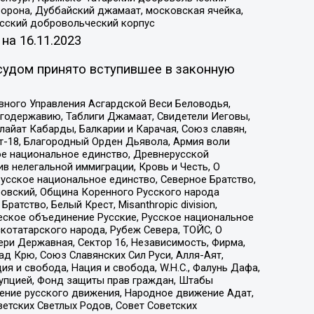
орона, Дуббайский джамаат, московская ячейка,
усский добровольческий корпус
 на
16.11.2023
судом принято вступившее в законную
вного Управления Асгардской Веси Беловодья,
годержавию, Таблиги Джамаат, Свидетели Иеговы,
айат Кабарды, Балкарии и Карачая, Союз славян,
т-18, Благородный Орден Дьявола, Армия воли
ое национальное единство, Древнерусской
 нелегальной иммиграции, Кровь и Честь, О
усское национальное единство, Северное Братство,
ровский, Община Коренного Русского народа
атство, Белый Крест, Misanthropic division,
еское объединение Русские, Русское национальное
котатарского народа, Рубеж Севера, ТОЙС, О
ри Державная, Сектор 16, Независимость, Фирма,
д Крю, Союз Славянских Сил Руси, Алля-Аят,
я и свобода, Нация и свобода, W.H.С., Фалунь Дафа,
рупцией, Фонд защиты прав граждан, Штабы
ение русского движения, Народное движение Адат,
етских Светлых Родов, Совет Советских