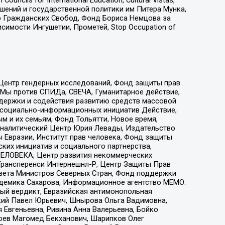
ошений и государственной политики им Питера Мунка,
 Гражданских Свобод, Фонд Бориса Немцова за
имости Ингушетии, Прометей, Stop Occupation of
 Центр гендерных исследований, Фонд защиты прав
 Мы против СПИДа, СВЕЧА, Гуманитарное действие,
ддержки и содействия развитию средств массовой
р социально-информационных инициатив Действие,
 и их семьям, Фонд Тольятти, Новое время,
, Аналитический Центр Юрия Левады, Издательство
 Евразии, Институт прав человека, Фонд защиты
ких инициатив и социального партнерства,
ЕЛОВЕКА, Центр развития некоммерческих
 Трансперенси Интернешнл-Р, Центр Защиты Прав
овета Министров Северных Стран, Фонд поддержки
адемика Сахарова, Информационное агентство МЕМО.
ый вердикт, Евразийская антимонопольная
кий Павел Юрьевич, Шнырова Ольга Вадимовна,
 Евгеньевна, Ривина Анна Валерьевна, Бойко
хоев Магомед Бекханович, Шарипков Олег