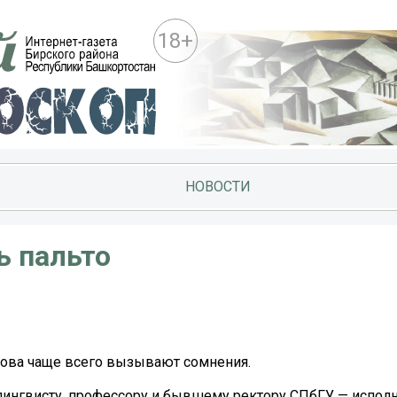
18+
НОВОСТИ
ь пальто
слова чаще всего вызывают сомнения.
лингвисту, профессору и бывшему ректору СПбГУ — испол