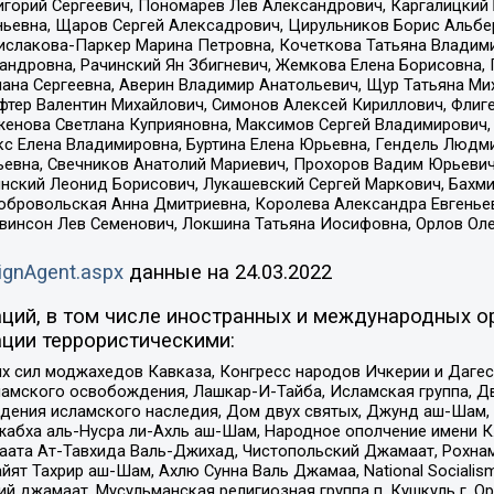
горий Сергеевич, Пономарев Лев Александрович, Каргалицкий 
ньевна, Щаров Сергей Алексадрович, Цирульников Борис Альбер
ислакова-Паркер Марина Петровна, Кочеткова Татьяна Владими
сандровна, Рачинский Ян Збигневич, Жемкова Елена Борисовна,
лана Сергеевна, Аверин Владимир Анатольевич, Щур Татьяна М
фтер Валентин Михайлович, Симонов Алексей Кириллович, Флиг
женова Светлана Куприяновна, Максимов Сергей Владимирович, 
кс Елена Владимировна, Буртина Елена Юрьевна, Гендель Людм
евна, Свечников Анатолий Мариевич, Прохоров Вадим Юрьевич
инский Леонид Борисович, Лукашевский Сергей Маркович, Бахм
Добровольская Анна Дмитриевна, Королева Александра Евгенье
евинсон Лев Семенович, Локшина Татьяна Иосифовна, Орлов Ол
ignAgent.aspx
данные на
24.03.2022
ций, в том числе иностранных и международных ор
ции террористическими:
ил моджахедов Кавказа, Конгресс народов Ичкерии и Дагеста
ламского освобождения, Лашкар-И-Тайба, Исламская группа, Дв
ения исламского наследия, Дом двух святых, Джунд аш-Шам, 
жабха аль-Нусра ли-Ахль аш-Шам, Народное ополчение имени К.
ата Ат-Тавхида Валь-Джихад, Чистопольский Джамаат, Рохнам
ят Тахрир аш-Шам, Ахлю Сунна Валь Джамаа, National Socialism
ий джамаат, Мусульманская религиозная группа п. Кушкуль г. 