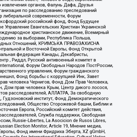
 извлечения органов, Фалунь Дафа, Друзья
рганизация по расследованию преследований
тр либеральной современности, Форум
 Оксфордский российский фонд, Фонд Будущее
е Управление Евангельских Христиан Украинской
еждународное христианское движение, Всемирный
людению за выборами, Республика Польша,
народных Отношений, КРИМСЬКА ПРАВОЗАХИСНА
ы Центральной и Восточной Европы, Фонд Открытой
иональная федерация Канады, Декабристы,
тр , Риддл, Русский антивоенный комитет в
nternational, Форум Свободных Народов ПостРоссии,
дарственного управления, Форум гражданского
рнешнл, Фонд борьбы с коррупцией Инк, Завет
прав человека Чернигов, Фонд Дом Прав Человека,
н, Дом прав человека Крым, Центр дикого лосося,
стов расследователей, АЛЛАТРА, За свободную
д, Гудзоновский институт, Фонд Демократического
сследований, Общество Сторожевой башни, Библии и
сточная Европа, Российский комитет действия,
-расследователей, Служба поддержки, Свободная
 Russie-Libertes, La Asocicion de Rusos Libres,
an Election Monitor, Article 19, Мнение медиа,
Европы, Фонд имени Фридриха Эберта, XZ gGmbH,
ls for International Education, Cultural Vistas,