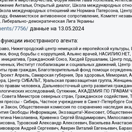
ое движение Антальи, Открытый диалог, Школа международных отн
Школа международных отношений им Нормана Патерсона, Центр
ду, Феминистское антивоенное сопротивление, Комитет независ
а, Либерально-демократическая Лига Украины
uments/7756/
данные на
13.05.2024
функции иностранного агента:
раво, Нижегородский центр немецкой и европейской культуры,
тики, Фонд борьбы с коррупцией, Альянс врачей, НАСИЛИЮ.НЕТ,
я инициатива, Гражданский Союз, Хасдей Ерушалаим, Центр по
юченных, Институт глобализации и социальных движений, Цент
ты прав граждан, Благотворительный фонд помощи осужденным
а, Проект Апрель, Самарская губерния, Эра здоровья, Мемориал
ера, Центр СИБАЛЬТ, Уральская правозащитная группа, Женщины
по правам человека, Дальневосточный центр развития гражданс
ологических исследований, Сутяжник, АКАДЕМИЯ ПО ПРАВАМ Ч
е Совета Министров северных стран, Гражданское содействие,
я прессы - Сибирь, Частное учреждение в Санкт-Петербурге С
 и Закон, Общественная комиссия по сохранению наследия ак
звития Свободы Информации, Экозащита!-Женсовет, Общественн
Регина Николаевна, Кривенко Сергей Владимирович, Милославс
совна, Туровский Александр Алексеевич, Васильева Анастасия
Пивоваров Андрей Сергеевич, Аверин Виталий Евгеньевич, Бара