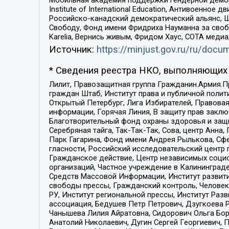
Institute of International Education, Антивоенн
Российско-канадский демократический альянс, 
Свободу, Фонд имени Фридриха Науманна за свобо
Karelia, Вернись живым, Фридом Хаус, СОТА меди
Источник:
https://minjust.gov.ru/ru/doc
* Сведения реестра НКО, выполняющих 
Лилит, Правозащитная группа Гражданин.Армия.П
граждан Штаб, Институт права и публичной поли
Открытый Петербург, Лига Избирателей, Правова
информации, Горячая Линия, В защиту прав закл
Благотворительный фонд охраны здоровья и защи
Серебряная тайга, Так-Так-Так, Сова, центр Анн
Парк Гагарина, Фонд имени Андрея Рылькова, Сф
гласности, Российский исследовательский центр 
Гражданское действие, Центр независимых соци
организаций, Частное учреждение в Калининград
Средств Массовой Информации, Институт развити
свободы прессы, Гражданский контроль, Человек
РУ, Институт региональной прессы, Институт Ра
ассоциация, Бедушев Петр Петрович, Дзугкоева 
Чанышева Лилия Айратовна, Сидорович Ольга Бори
Анатолий Николаевич, Дугин Сергей Георгиевич, 