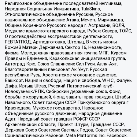
Религиозное объединение последователей инглиизма,
Народная Социальная Инициатива, TulaSkins,
Этнополитическое объединение Русские, Русское
национальное объединение Атака, Мечеть Мирмамеда,
Община Коренного Русского народа г. Астрахани, ВОЛЯ,
Меджлис крымскотатарского народа, Рубеж Севера, ТОЙС,
О противодействии экстремистской деятельности,
РЕВТАТПОД, Артподготовка, Штольц, В честь иконы
Божией Матери Державная, Сектор 16, Независимость,
Фирма, Молодежная правозащитная группа МПГ, Курсом
Правды и Единения, Каракольская инициативная группа,
Автоград Крю, Союз Славянских Сил Руси, Алля-Аят,
Благотворительный пансионат Ак Умут, Русская
республика Русь, Арестантское уголовное единство,
Башкорт, Нация и свобода, Нация и свобода, W.H.С., Фалунь
Дафа, Иртыш Ultras, Русский Патриотический клуб-
Новокузнецк/РПК, Сибирский державный союз, Фонд
борьбы с коррупцией, Фонд защиты прав граждан, Штабы
Навального, Совет граждан СССР Прикубанского округа г.
Краснодара, Мужское государство, Народное
объединение русского движения, Народное движение
Адат, Народный совет граждан РСФСР СССР
Архангельской области, Проект Штурм, Граждане СССР,
Держава Союз Советских Светлых Родов, Совет Советских
Социалистических Районов, Meta Platforms Inc, Facebook,