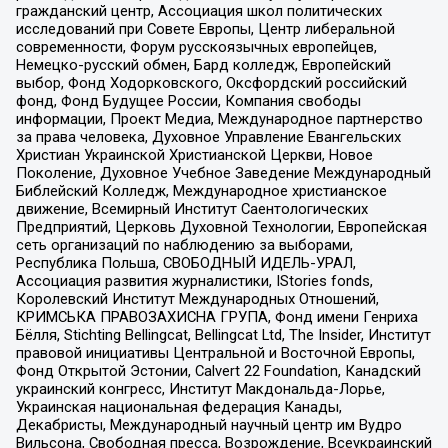
гражданский центр, Ассоциация школ политических
исследований при Совете Европы, Центр либеральной
современности, Форум русскоязычных европейцев,
Немецко-русский обмен, Бард колледж, Европейский
выбор, Фонд Ходорковского, Оксфордский российский
фонд, Фонд Будущее России, Компания свободы
информации, Проект Медиа, Международное партнерство
за права человека, Духовное Управление Евангельских
Христиан Украинской Христианской Церкви, Новое
Поколение, Духовное Учебное Заведение Международный
Библейский Колледж, Международное христианское
движение, Всемирный Институт Саентологических
Предприятий, Церковь Духовной Технологии, Европейская
сеть организаций по наблюдению за выборами,
Республика Польша, СВОБОДНЫЙ ИДЕЛЬ-УРАЛ,
Ассоциация развития журналистики, IStories fonds,
Королевский Институт Международных Отношений,
КРИМСЬКА ПРАВОЗАХИСНА ГРУПА, Фонд имени Генриха
Бёлля, Stichting Bellingcat, Bellingcat Ltd, The Insider, Институт
правовой инициативы Центральной и Восточной Европы,
Фонд Открытой Эстонии, Calvert 22 Foundation, Канадский
украинский конгресс, Институт Макдональда-Лорье,
Украинская национальная федерация Канады,
Декабристы, Международный научный центр им Вудро
Вильсона, Свободная пресса, Возрождение, Всеукраинский