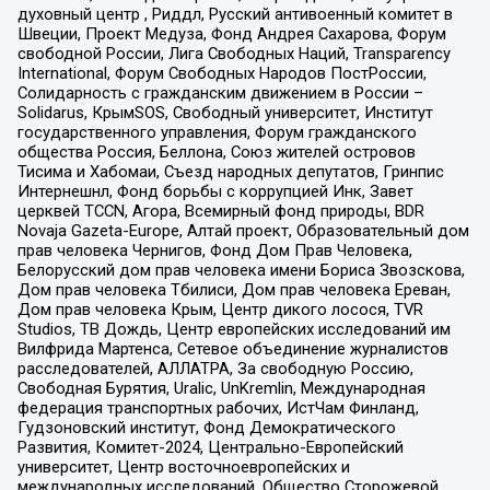
духовный центр , Риддл, Русский антивоенный комитет в
Швеции, Проект Медуза, Фонд Андрея Сахарова, Форум
свободной России, Лига Свободных Наций, Transparеncy
International, Форум Свободных Народов ПостРоссии,
Солидарность с гражданским движением в России –
Solidarus, КрымSOS, Свободный университет, Институт
государственного управления, Форум гражданского
общества Россия, Беллона, Союз жителей островов
Тисима и Хабомаи, Съезд народных депутатов, Гринпис
Интернешнл, Фонд борьбы с коррупцией Инк, Завет
церквей TCCN, Агора, Всемирный фонд природы, BDR
Novaja Gazeta-Europe, Алтай проект, Образовательный дом
прав человека Чернигов, Фонд Дом Прав Человека,
Белорусский дом прав человека имени Бориса Звозскова,
Дом прав человека Тбилиси, Дом прав человека Ереван,
Дом прав человека Крым, Центр дикого лосося, TVR
Studios, ТВ Дождь, Центр европейских исследований им
Вилфрида Мартенса, Сетевое объединение журналистов
расследователей, АЛЛАТРА, За свободную Россию,
Свободная Бурятия, Uralic, UnKremlin, Международная
федерация транспортных рабочих, ИстЧам Финланд,
Гудзоновский институт, Фонд Демократического
Развития, Комитет-2024, Центрально-Европейский
университет, Центр восточноевропейских и
международных исследований, Общество Сторожевой