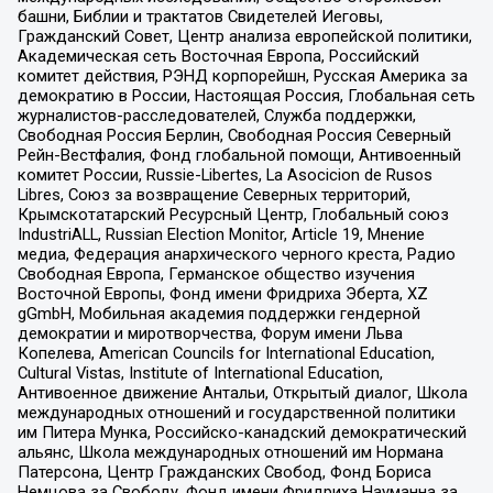
башни, Библии и трактатов Свидетелей Иеговы,
Гражданский Совет, Центр анализа европейской политики,
Академическая сеть Восточная Европа, Российский
комитет действия, РЭНД корпорейшн, Русская Америка за
демократию в России, Настоящая Россия, Глобальная сеть
журналистов-расследователей, Служба поддержки,
Свободная Россия Берлин, Свободная Россия Северный
Рейн-Вестфалия, Фонд глобальной помощи, Антивоенный
комитет России, Russie-Libertes, La Asocicion de Rusos
Libres, Союз за возвращение Северных территорий,
Крымскотатарский Ресурсный Центр, Глобальный союз
IndustriALL, Russian Election Monitor, Article 19, Мнение
медиа, Федерация анархического черного креста, Радио
Свободная Европа, Германское общество изучения
Восточной Европы, Фонд имени Фридриха Эберта, XZ
gGmbH, Мобильная академия поддержки гендерной
демократии и миротворчества, Форум имени Льва
Копелева, American Councils for International Education,
Cultural Vistas, Institute of International Education,
Антивоенное движение Антальи, Открытый диалог, Школа
международных отношений и государственной политики
им Питера Мунка, Российско-канадский демократический
альянс, Школа международных отношений им Нормана
Патерсона, Центр Гражданских Свобод, Фонд Бориса
Немцова за Свободу, Фонд имени Фридриха Науманна за