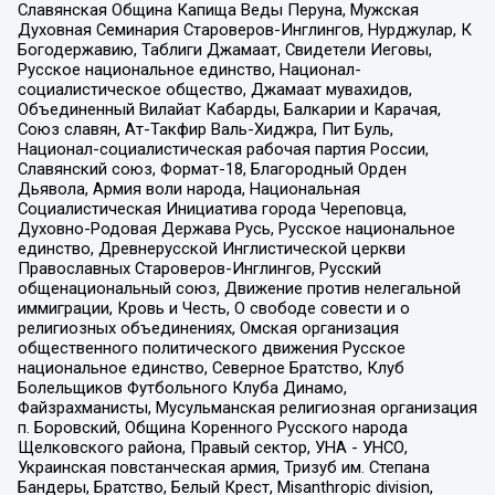
Славянская Община Капища Веды Перуна, Мужская
Духовная Семинария Староверов-Инглингов, Нурджулар, К
Богодержавию, Таблиги Джамаат, Свидетели Иеговы,
Русское национальное единство, Национал-
социалистическое общество, Джамаат мувахидов,
Объединенный Вилайат Кабарды, Балкарии и Карачая,
Союз славян, Ат-Такфир Валь-Хиджра, Пит Буль,
Национал-социалистическая рабочая партия России,
Славянский союз, Формат-18, Благородный Орден
Дьявола, Армия воли народа, Национальная
Социалистическая Инициатива города Череповца,
Духовно-Родовая Держава Русь, Русское национальное
единство, Древнерусской Инглистической церкви
Православных Староверов-Инглингов, Русский
общенациональный союз, Движение против нелегальной
иммиграции, Кровь и Честь, О свободе совести и о
религиозных объединениях, Омская организация
общественного политического движения Русское
национальное единство, Северное Братство, Клуб
Болельщиков Футбольного Клуба Динамо,
Файзрахманисты, Мусульманская религиозная организация
п. Боровский, Община Коренного Русского народа
Щелковского района, Правый сектор, УНА - УНСО,
Украинская повстанческая армия, Тризуб им. Степана
Бандеры, Братство, Белый Крест, Misanthropic division,