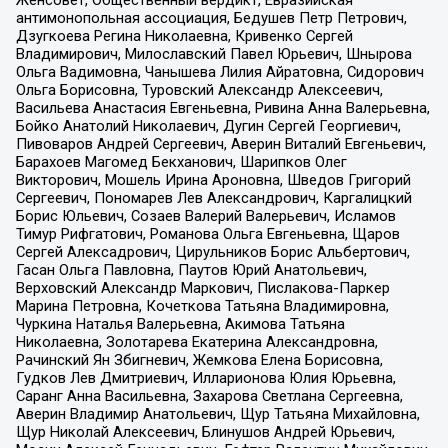
Женсовет, Общественный вердикт, Евразийская
антимонопольная ассоциация, Бедушев Петр Петрович,
Дзугкоева Регина Николаевна, Кривенко Сергей
Владимирович, Милославский Павел Юрьевич, Шнырова
Ольга Вадимовна, Чанышева Лилия Айратовна, Сидорович
Ольга Борисовна, Туровский Александр Алексеевич,
Васильева Анастасия Евгеньевна, Ривина Анна Валерьевна,
Бойко Анатолий Николаевич, Дугин Сергей Георгиевич,
Пивоваров Андрей Сергеевич, Аверин Виталий Евгеньевич,
Барахоев Магомед Бекханович, Шарипков Олег
Викторович, Мошель Ирина Ароновна, Шведов Григорий
Сергеевич, Пономарев Лев Александрович, Каргалицкий
Борис Юльевич, Созаев Валерий Валерьевич, Исламов
Тимур Рифгатович, Романова Ольга Евгеньевна, Щаров
Сергей Алексадрович, Цирульников Борис Альбертович,
Гасан Ольга Павловна, Паутов Юрий Анатольевич,
Верховский Александр Маркович, Пислакова-Паркер
Марина Петровна, Кочеткова Татьяна Владимировна,
Чуркина Наталья Валерьевна, Акимова Татьяна
Николаевна, Золотарева Екатерина Александровна,
Рачинский Ян Збигневич, Жемкова Елена Борисовна,
Гудков Лев Дмитриевич, Илларионова Юлия Юрьевна,
Саранг Анна Васильевна, Захарова Светлана Сергеевна,
Аверин Владимир Анатольевич, Щур Татьяна Михайловна,
Щур Николай Алексеевич, Блинушов Андрей Юрьевич,