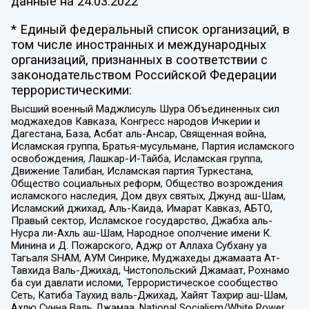
данные на
24.03.2022
* Единый федеральный список организаций, в
том числе иностранных и международных
организаций, признанных в соответствии с
законодательством Российской Федерации
террористическими:
Высший военный Маджлисуль Шура Объединенных сил
моджахедов Кавказа, Конгресс народов Ичкерии и
Дагестана, База, Асбат аль-Ансар, Священная война,
Исламская группа, Братья-мусульмане, Партия исламского
освобождения, Лашкар-И-Тайба, Исламская группа,
Движение Талибан, Исламская партия Туркестана,
Общество социальных реформ, Общество возрождения
исламского наследия, Дом двух святых, Джунд аш-Шам,
Исламский джихад, Аль-Каида, Имарат Кавказ, АБТО,
Правый сектор, Исламское государство, Джабха аль-
Нусра ли-Ахль аш-Шам, Народное ополчение имени К.
Минина и Д. Пожарского, Аджр от Аллаха Субхану уа
Тагьаля SHAM, АУМ Синрике, Муджахеды джамаата Ат-
Тавхида Валь-Джихад, Чистопольский Джамаат, Рохнамо
ба суи давлати исломи, Террористическое сообщество
Сеть, Катиба Таухид валь-Джихад, Хайят Тахрир аш-Шам,
Ахлю Сунна Валь Джамаа, National Socialism/White Power,