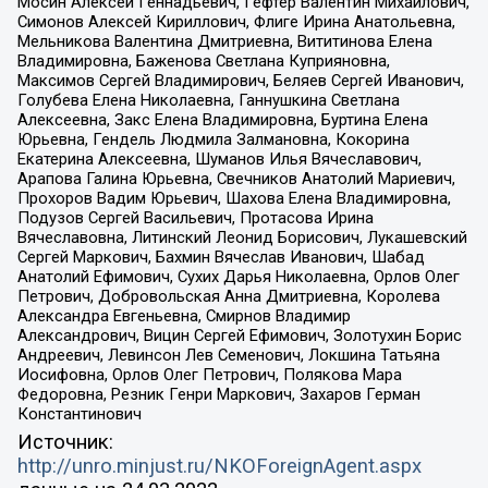
Мосин Алексей Геннадьевич, Гефтер Валентин Михайлович,
Симонов Алексей Кириллович, Флиге Ирина Анатольевна,
Мельникова Валентина Дмитриевна, Вититинова Елена
Владимировна, Баженова Светлана Куприяновна,
Максимов Сергей Владимирович, Беляев Сергей Иванович,
Голубева Елена Николаевна, Ганнушкина Светлана
Алексеевна, Закс Елена Владимировна, Буртина Елена
Юрьевна, Гендель Людмила Залмановна, Кокорина
Екатерина Алексеевна, Шуманов Илья Вячеславович,
Арапова Галина Юрьевна, Свечников Анатолий Мариевич,
Прохоров Вадим Юрьевич, Шахова Елена Владимировна,
Подузов Сергей Васильевич, Протасова Ирина
Вячеславовна, Литинский Леонид Борисович, Лукашевский
Сергей Маркович, Бахмин Вячеслав Иванович, Шабад
Анатолий Ефимович, Сухих Дарья Николаевна, Орлов Олег
Петрович, Добровольская Анна Дмитриевна, Королева
Александра Евгеньевна, Смирнов Владимир
Александрович, Вицин Сергей Ефимович, Золотухин Борис
Андреевич, Левинсон Лев Семенович, Локшина Татьяна
Иосифовна, Орлов Олег Петрович, Полякова Мара
Федоровна, Резник Генри Маркович, Захаров Герман
Константинович
Источник:
http://unro.minjust.ru/NKOForeignAgent.aspx