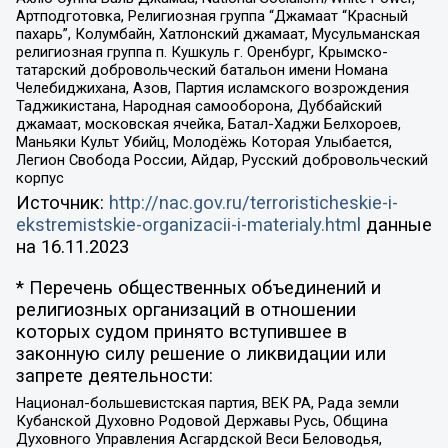
Артподготовка, Религиозная группа “Джамаат “Красный
пахарь”, Колумбайн, Хатлонский джамаат, Мусульманская
религиозная группа п. Кушкуль г. Оренбург, Крымско-
татарский добровольческий батальон имени Номана
Челебиджихана, Азов, Партия исламского возрождения
Таджикистана, Народная самооборона, Дуббайский
джамаат, московская ячейка, Батал-Хаджи Белхороев,
Маньяки Культ Убийц, Молодёжь Которая Улыбается,
Легион Свобода России, Айдар, Русский добровольческий
корпус
Источник:
http://nac.gov.ru/terroristicheskie-i-
ekstremistskie-organizacii-i-materialy.html
данные
на
16.11.2023
* Перечень общественных объединений и
религиозных организаций в отношении
которых судом принято вступившее в
законную силу решение о ликвидации или
запрете деятельности:
Национал-большевистская партия, ВЕК РА, Рада земли
Кубанской Духовно Родовой Державы Русь, Община
Духовного Управления Асгардской Веси Беловодья,