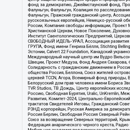
фонд за демократию, Джеймстаунский фонд, Прож
Фалуньгун, Фалуньгун, Коалиция по расследован
Фалуньгун, Пражский гражданский центр, Ассоци
русскоязычных европейцев, Немецко-русский об
России, Компания свободы информации, Проект М
Христианской Церкви, Новое Поколение, Духовн
Институт Саентологических Предприятий, Церков
СВОБОДНЫЙ ИДЕЛЬ-УРАЛ, Ассоциация развития ж
ГРУПА, Фонд имени Генриха Бёлля, Stichting Bellin
Эстонии, Calvert 22 Foundation, Канадский укра
Международный научный центр им Вудро Вильсона
Швеции, Проект Медуза, Фонд Андрея Сахарова, Ф
Солидарность с гражданским движением в России 
общества Россия, Беллона, Союз жителей острово
церквей TCCN, Агора, Всемирный фонд природы, B
Белорусский дом прав человека имени Бориса Зво
TVR Studios, ТВ Дождь, Центр европейских иссл
Россию, Свободная Бурятия, Uralic, UnKremlin, 
Развития, Комитет-2024, Центрально-Европейски
трактатов Свидетелей Иеговы, Гражданский Совет
РЭНД корпорейшн, Русская Америка за демократи
Россия Берлин, Свободная Россия Северный Рейн-В
Союз за возвращение Северных территорий, Крымско
Федерация анархического черного креста, Радио
Мобильная академия поддержки гендерной демократи