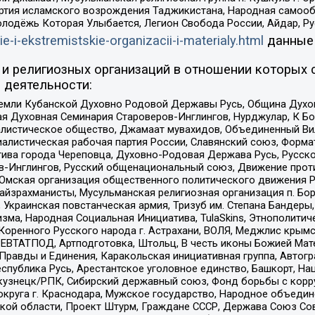
ртия исламского возрождения Таджикистана, Народная самооб
олодёжь Которая Улыбается, Легион Свобода России, Айдар, Р
ie-i-ekstremistskie-organizacii-i-materialy.html
данные
и религиозных организаций в отношении которых 
 деятельности:
земли Кубанской Духовно Родовой Державы Русь, Община Духо
 Духовная Семинария Староверов-Инглингов, Нурджулар, К Бо
листическое общество, Джамаат мувахидов, Объединенный Вил
иалистическая рабочая партия России, Славянский союз, Форма
ива города Череповца, Духовно-Родовая Держава Русь, Русск
-Инглингов, Русский общенациональный союз, Движение против
 Омская организация общественного политического движения Р
йзрахманисты, Мусульманская религиозная организация п. Бо
краинская повстанческая армия, Тризуб им. Степана Бандеры, Бр
зма, Народная Социальная Инициатива, TulaSkins, Этнополитич
оренного Русского народа г. Астрахани, ВОЛЯ, Меджлис крымс
РЕВТАТПОД, Артподготовка, Штольц, В честь иконы Божией Мате
равды и Единения, Каракольская инициативная группа, Автогра
спублика Русь, Арестантское уголовное единство, Башкорт, Наци
окузнецк/РПК, Сибирский державный союз, Фонд борьбы с кор
округа г. Краснодара, Мужское государство, Народное объедин
ой области, Проект Штурм, Граждане СССР, Держава Союз Сов