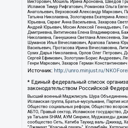
Викторович, Мошель Ирина Ароновна, Шведов Гри
Исламов Тимур Рифгатович, Романова Ольга Евге
Анатольевич, Верховский Александр Маркович, П
Татьяна Николаевна, Золотарева Екатерина Алек
Юрьевна, Саранг Анна Васильевна, Захарова Свет
Андрей Юрьевич, Мосин Алексей Геннадьевич, Ге
Дмитриевна, Вититинова Елена Владимировна, Ба
Николаевна, Ганнушкина Светлана Алексеевна, За
Шуманов Илья Вячеславович, Арапова Галина Юрь
Васильевич, Протасова Ирина Вячеславовна, Лит
Сухих Дарья Николаевна, Орлов Олег Петрович, 
Сергей Ефимович, Золотухин Борис Андреевич, Л
Генри Маркович, Захаров Герман Константинович
Источник:
http://unro.minjust.ru/NKOFore
* Единый федеральный список организа
законодательством Российской Федера
Высший военный Маджлисуль Шура Объединенных с
Исламская группа, Братья-мусульмане, Партия ис
Общество социальных реформ, Общество возрожд
АБТО, Правый сектор, Исламское государство, Д
уа Тагьаля SHAM, АУМ Синрике, Муджахеды джама
сообщество Сеть, Катиба Таухид валь-Джихад, Хай
“Джамаат “Красный пахарь”, Колумбайн, Хатлонск