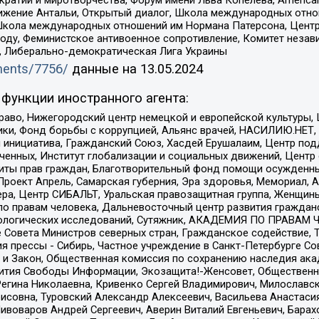
ое движение Антальи, Открытый диалог, Школа международных отн
Школа международных отношений им Нормана Патерсона, Центр
ду, Феминистское антивоенное сопротивление, Комитет независ
а, Либерально-демократическая Лига Украины
uments/7756/
данные на
13.05.2024
функции иностранного агента:
раво, Нижегородский центр немецкой и европейской культуры,
тики, Фонд борьбы с коррупцией, Альянс врачей, НАСИЛИЮ.НЕТ,
я инициатива, Гражданский Союз, Хасдей Ерушалаим, Центр по
юченных, Институт глобализации и социальных движений, Цент
ты прав граждан, Благотворительный фонд помощи осужденным
а, Проект Апрель, Самарская губерния, Эра здоровья, Мемориал
ера, Центр СИБАЛЬТ, Уральская правозащитная группа, Женщины
по правам человека, Дальневосточный центр развития гражданс
ологических исследований, Сутяжник, АКАДЕМИЯ ПО ПРАВАМ Ч
е Совета Министров северных стран, Гражданское содействие,
я прессы - Сибирь, Частное учреждение в Санкт-Петербурге С
 и Закон, Общественная комиссия по сохранению наследия ак
звития Свободы Информации, Экозащита!-Женсовет, Общественн
Регина Николаевна, Кривенко Сергей Владимирович, Милославс
совна, Туровский Александр Алексеевич, Васильева Анастасия
Пивоваров Андрей Сергеевич, Аверин Виталий Евгеньевич, Бара