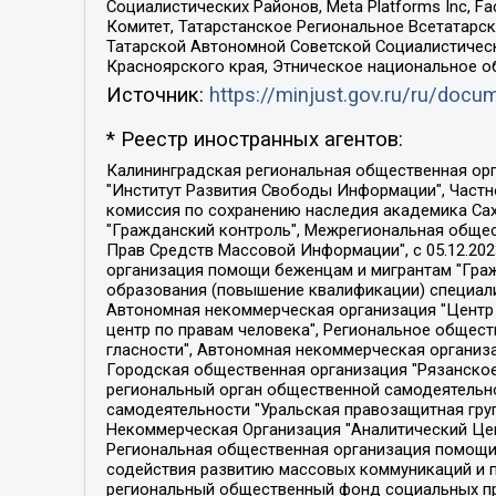
Социалистических Районов, Meta Platforms Inc, 
Комитет, Татарстанское Региональное Всетатар
Татарской Автономной Советской Социалистическ
Красноярского края, Этническое национальное о
Источник:
https://minjust.gov.ru/ru/doc
* Реестр иностранных агентов:
Калининградская региональная общественная организация "Экозащита!-Женсовет", Фонд содействия защите прав и свобод граждан "Общественный вердикт", Фонд "Институт Развития Свободы Информации", Частное учреждение "Информационное агентство МЕМО. РУ", Региональная общественная организация "Общественная комиссия по сохранению наследия академика Сахарова", Фонд поддержки свободы прессы, Санкт-Петербургская общественная правозащитная организация "Гражданский контроль", Межрегиональная общественная организация "Информационно-просветительский центр "Мемориал", Региональный Фонд "Центр Защиты Прав Средств Массовой Информации", с 05.12.2023 Фонд "Центр Защиты Прав Средств массовой информации", Региональная общественная благотворительная организация помощи беженцам и мигрантам "Гражданское содействие", Негосударственное образовательное учреждение дополнительного профессионального образования (повышение квалификации) специалистов "АКАДЕМИЯ ПО ПРАВАМ ЧЕЛОВЕКА", Свердловская региональная общественная организация "Сутяжник", Автономная некоммерческая организация "Центр независимых социологических исследований", Союз общественных объединений "Российский исследовательский центр по правам человека", Региональное общественное учреждение научно-информационный центр "МЕМОРИАЛ", Некоммерческая организация "Фонд защиты гласности", Автономная некоммерческая организация "Институт прав человека", Городская общественная организация "Екатеринбургское общество "МЕМОРИАЛ", Городская общественная организация "Рязанское историко-просветительское и правозащитное общество "Мемориал" (Рязанский Мемориал), Челябинский региональный орган общественной самодеятельности – женское общественное объединение "Женщины Евразии", Челябинский региональный орган общественной самодеятельности "Уральская правозащитная группа", Фонд содействия защите здоровья и социальной справедливости имени Андрея Рылькова, Автономная Некоммерческая Организация "Аналитический Центр Юрия Левады", Автономная некоммерческая организация социальной поддержки населения "Проект Апрель", Региональная общественная организация помощи женщинам и детям, находящимся в кризисной ситуации "Информационно-методический центр "Анна", Фонд содействия развитию массовых коммуникаций и правовому просвещению "Так-так-Так", Фонд содействия устойчивому развитию "Серебряная тайга", Свердловский региональный общественный фонд социальных проектов "Новое время", "Idel.Реалии", Кавказ.Реалии, Крым.Реалии, Телеканал Настоящее Время, Татаро-башкирская служба Радио Свобода (Azatliq Radiosi), Радио Свободная Европа/Радио Свобода (PCE/PC), "Сибирь.Реалии", "Фактограф", Благотворительный фонд помощи осужденным и их семьям, Автономная некоммерческая организация "Институт глобализации и социальных движений", Фонд "В защиту прав заключенных", Частное учреждение "Центр поддержки и содействия развитию средств массовой информации", Пензенский региональный общественный благотворительный фонд "Гражданский союз", "Север.Реалии", Некоммерческая организация Фонд "Правовая инициатива", 