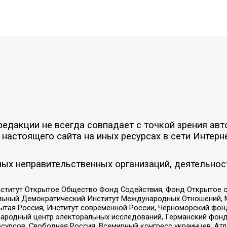
едакции не всегда совпадает с точкой зрения авт
настоящего сайта на иных ресурсах в сети Интерн
ых неправительственных организаций, деятельнос
ститут Открытое Общество Фонд Содействия, Фонд Открытое 
альный Демократический Институт Международных Отношений,
тая Россия, Институт современной России, Черноморский фонд
родный центр электоральных исследований, Германский фонд
рсов, Свободная Россия, Всемирный конгресс украинцев, Атла