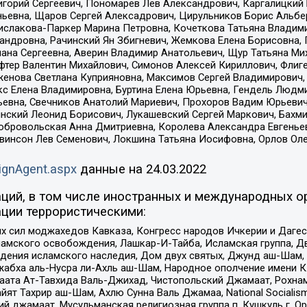
горий Сергеевич, Пономарев Лев Александрович, Каргалицкий 
ньевна, Щаров Сергей Алексадрович, Цирульников Борис Альбер
ислакова-Паркер Марина Петровна, Кочеткова Татьяна Владими
сандровна, Рачинский Ян Збигневич, Жемкова Елена Борисовна,
лана Сергеевна, Аверин Владимир Анатольевич, Щур Татьяна М
фтер Валентин Михайлович, Симонов Алексей Кириллович, Флиг
женова Светлана Куприяновна, Максимов Сергей Владимирович, 
кс Елена Владимировна, Буртина Елена Юрьевна, Гендель Людм
евна, Свечников Анатолий Мариевич, Прохоров Вадим Юрьевич
инский Леонид Борисович, Лукашевский Сергей Маркович, Бахм
Добровольская Анна Дмитриевна, Королева Александра Евгенье
евинсон Лев Семенович, Локшина Татьяна Иосифовна, Орлов Ол
ignAgent.aspx
данные на
24.03.2022
ций, в том числе иностранных и международных ор
ции террористическими:
ил моджахедов Кавказа, Конгресс народов Ичкерии и Дагеста
ламского освобождения, Лашкар-И-Тайба, Исламская группа, Дв
ения исламского наследия, Дом двух святых, Джунд аш-Шам, 
жабха аль-Нусра ли-Ахль аш-Шам, Народное ополчение имени К.
ата Ат-Тавхида Валь-Джихад, Чистопольский Джамаат, Рохнам
ят Тахрир аш-Шам, Ахлю Сунна Валь Джамаа, National Socialism
ий джамаат, Мусульманская религиозная группа п. Кушкуль г. 