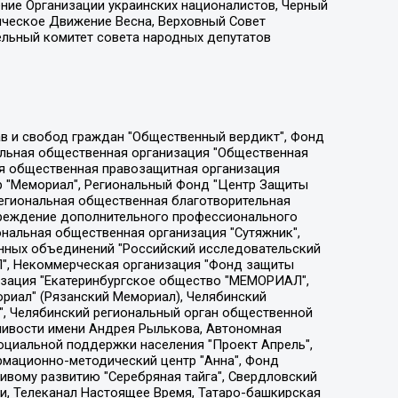
ение Организации украинских националистов, Черный
ическое Движение Весна, Верховный Совет
ельный комитет совета народных депутатов
ции социально-правовых программ "Лилит", Дальневосточное общественное движение "Маяк", Санкт-Петербургская ЛГБТ-инициативная группа "Выход", Инициативная группа ЛГБТ+ "Реверс", Алексеев Андрей Викторович, Бекбулатова Таисия Львовна, Беляев Иван Михайлович, Владыкина Елена Сергеевна, Гельман Марат Александрович, Никульшина Вероника Юрьевна, Толоконникова Надежда Андреевна, Шендерович Виктор Анатольевич, Общество с ограниченной ответственностью "Данное сообщение", Общество с ограниченной ответственностью Издательский дом "Новая глава", Айнбиндер Александра Александровна, Московский комьюнити-центр для ЛГБТ+инициатив, Благотворительный фонд развития филантропии, Deutsche Welle (Германия, Kurt-Schumacher-Strasse 3, 53113 Bonn), Борзунова Мария Михайловна, Воробьев Виктор Викторович, Голубева Анна Львовна, Константинова Алла Михайловна, Малкова Ирина Владимировна, Мурадов Мурад Абдулгалимович, Осетинская Елизавета Николаевна, Понасенков Евгений Николаевич, Ганапольский Матвей Юрьевич, Киселев Евгений Алексеевич, Борухович Ирина Григорьевна, Дремин Иван Тимофеевич, Дубровский Дмитрий Викторович, Красноярская региональная общественная организация поддержки и развития альтернативных образовательных технологий и межкультурных коммуникаций "ИНТЕРРА", Маяковская Екатерина Алексеевна, Фейгин Марк Захарович, Филимонов Андрей Викторович, Дзугкоева Регина Николаевна, Доброхотов Роман Александрович, Дудь Юрий Александрович, Елкин Сергей Владимирович, Кругликов Кирилл Игоревич, Сабунаева Мария Леонидовна, Семенов Алексей Владимирович, Шаинян Карен Багратович, Шульман Екатерина Михайловна, Асафьев Артур Валерьевич, Вахштайн Виктор Семенович, Венедиктов Алексей Алексеевич, Лушникова Екатерина Евгеньевна, Волков Леонид Михайлович, Невзоров Александр Глебович, Пархоменко Сергей Борисович, Сироткин Ярослав Николаевич, Кара-Мурза Владимир Владимирович, Баранова Наталья Владимировна, Гозман Леонид Яковлевич, Кагарлицкий Борис Юльевич, Климарев Михаил Валерьевич, Милов Владимир Станиславович, Автономная некоммерческая организация Краснодарский центр современного искусства "Типография", Моргенштерн Алишер Тагирович, Соболь Любовь Эдуардовна, Общество с ограниченной ответственностью "ЛИЗА НОРМ", Каспаров Гарри Кимович, Ходорковский Михаил Борисович, Общество с ограниченной ответственностью "Апрельские тезисы", Данилович Ирина Брониславовна, Кашин Олег Владимирович, Петров Николай Владимирович, Пивоваров Алексей Владимирович, Соколов Михаил Владимирович, Цветкова Юлия Владимировна, Чичваркин Евгений Александрович, Комитет против пыток/Команда против пыток, Общество с ограниченной ответственностью "Первый научный", Общество с ограниченной ответственностью "Вертолет и ко", Белоцерковская Вероника Борисовна, Кац Максим Евгеньевич, Лазарева Татьяна Юрьевна, Шаведдинов Руслан Табризович, Яшин Илья Валерьевич, Общество с ограниченной ответственностью "Иноагент ААВ", Алешковский Дмитрий Петрович, Альбац Евгения Марковна, Быков Дмитрий Львович, Галямина Юлия Евгеньевна, Лойко Сергей Леонидович, Мартынов Кирилл Константинович, Медведев Сергей Александрович, Крашенинников Федор Геннадиевич, Гордеева Катерина Вл