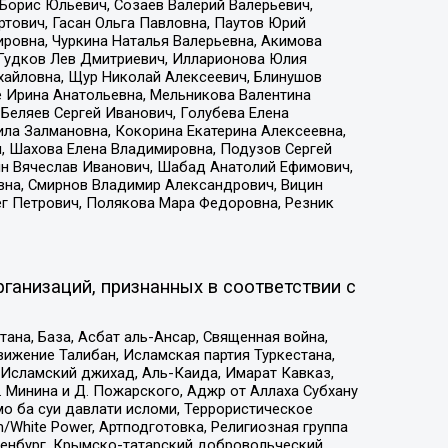
Борис Юльевич, Созаев Валерий Валерьевич,
тович, Гасан Ольга Павловна, Паутов Юрий
ровна, Чуркина Наталья Валерьевна, Акимова
 Гудков Лев Дмитриевич, Илларионова Юлия
ихайловна, Щур Николай Алексеевич, Блинушов
е Ирина Анатольевна, Мельникова Валентина
Беляев Сергей Иванович, Голубева Елена
ила Залмановна, Кокорина Екатерина Алексеевна,
, Шахова Елена Владимировна, Подузов Сергей
ин Вячеслав Иванович, Шабад Анатолий Ефимович,
вна, Смирнов Владимир Александрович, Вицин
ег Петрович, Полякова Мара Федоровна, Резник
ганизаций, признанных в соответствии с
на, База, Асбат аль-Ансар, Священная война,
ижение Талибан, Исламская партия Туркестана,
Исламский джихад, Аль-Каида, Имарат Кавказ,
 Минина и Д. Пожарского, Аджр от Аллаха Субхану
о ба суи давлати исломи, Террористическое
/White Power, Артподготовка, Религиозная группа
Оренбург, Крымско-татарский добровольческий