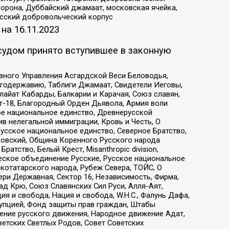
орона, Дуббайский джамаат, московская ячейка,
усский добровольческий корпус
 на
16.11.2023
судом принято вступившее в законную
вного Управления Асгардской Веси Беловодья,
годержавию, Таблиги Джамаат, Свидетели Иеговы,
айат Кабарды, Балкарии и Карачая, Союз славян,
т-18, Благородный Орден Дьявола, Армия воли
ое национальное единство, Древнерусской
 нелегальной иммиграции, Кровь и Честь, О
усское национальное единство, Северное Братство,
ровский, Община Коренного Русского народа
атство, Белый Крест, Misanthropic division,
еское объединение Русские, Русское национальное
котатарского народа, Рубеж Севера, ТОЙС, О
ри Державная, Сектор 16, Независимость, Фирма,
д Крю, Союз Славянских Сил Руси, Алля-Аят,
я и свобода, Нация и свобода, W.H.С., Фалунь Дафа,
рупцией, Фонд защиты прав граждан, Штабы
ение русского движения, Народное движение Адат,
етских Светлых Родов, Совет Советских