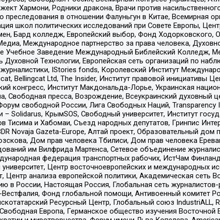
ект Хармони, Родники дракона, Врачи против насильственного
ию преследования в отношении Фалуньгун в Китае, Всемирная о
ация школ политических исследований при Совете Европы, Цен
мен, Бард колледж, Европейский выбор, Фонд Ходорковского,
едиа, Международное партнерство за права человека, Духовно
ое Учебное Заведение Международный Библейский Колледж, М
ь Духовной Технологии, Европейская сеть организаций по наб
урналистики, IStories fonds, Королевский Институт Между
gcat, Bellingcat Ltd, The Insider, Институт правовой инициатив
инский конгресс, Институт Макдональда-Лорье, Украинская нац
, Свободная пресса, Возрождение, Всеукраинский духовный цен
орум свободной России, Лига Свободных Наций, Transparеncy I
– Solidarus, КрымSOS, Свободный университет, Институт госу
в Тисима и Хабомаи, Съезд народных депутатов, Гринпис Инте
DR Novaja Gazeta-Europe, Алтай проект, Образовательный дом 
зскова, Дом прав человека Тбилиси, Дом прав человека Ерева
едований им Вилфрида Мартенса, Сетевое объединение журнали
Международная федерация транспортных рабочих, ИстЧам Финлан
й университет, Центр восточноевропейских и международных и
, Центр анализа европейской политики, Академическая сеть Во
ю в России, Настоящая Россия, Глобальная сеть журналистов
естфалия, Фонд глобальной помощи, Антивоенный комитет России,
татарский Ресурсный Центр, Глобальный союз IndustriALL, Russi
 Свободная Европа, Германское общество изучения Восточной 
и и миротворчества, Форум имени Льва Копелева, American Counci