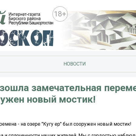
18+
НОВОСТИ
зошла замечательная переме
оружен новый мостик!
емена - на озере "Кугу ер" был сооружен новый мостик!
а и сплоченности наших жителей. Мы с гордостью наблюд