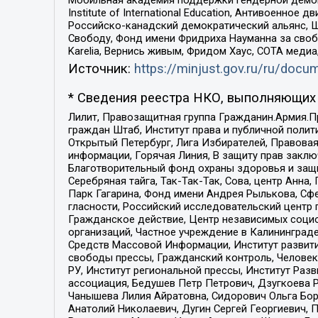
Institute of International Education, Антивоенн
Российско-канадский демократический альянс, 
Свободу, Фонд имени Фридриха Науманна за свобо
Karelia, Вернись живым, Фридом Хаус, СОТА меди
Источник:
https://minjust.gov.ru/ru/doc
* Сведения реестра НКО, выполняющих 
Лилит, Правозащитная группа Гражданин.Армия.П
граждан Штаб, Институт права и публичной поли
Открытый Петербург, Лига Избирателей, Правова
информации, Горячая Линия, В защиту прав закл
Благотворительный фонд охраны здоровья и защи
Серебряная тайга, Так-Так-Так, Сова, центр Анн
Парк Гагарина, Фонд имени Андрея Рылькова, Сф
гласности, Российский исследовательский центр 
Гражданское действие, Центр независимых соци
организаций, Частное учреждение в Калининград
Средств Массовой Информации, Институт развити
свободы прессы, Гражданский контроль, Человек
РУ, Институт региональной прессы, Институт Ра
ассоциация, Бедушев Петр Петрович, Дзугкоева 
Чанышева Лилия Айратовна, Сидорович Ольга Бори
Анатолий Николаевич, Дугин Сергей Георгиевич, 