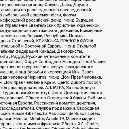
 извлечения органов, Фалунь Дафа, Друзья
рганизация по расследованию преследований
тр либеральной современности, Форум
 Оксфордский российский фонд, Фонд Будущее
е Управление Евангельских Христиан Украинской
еждународное христианское движение, Всемирный
людению за выборами, Республика Польша,
народных Отношений, КРИМСЬКА ПРАВОЗАХИСНА
ы Центральной и Восточной Европы, Фонд Открытой
иональная федерация Канады, Декабристы,
тр , Риддл, Русский антивоенный комитет в
nternational, Форум Свободных Народов ПостРоссии,
дарственного управления, Форум гражданского
рнешнл, Фонд борьбы с коррупцией Инк, Завет
прав человека Чернигов, Фонд Дом Прав Человека,
н, Дом прав человека Крым, Центр дикого лосося,
стов расследователей, АЛЛАТРА, За свободную
д, Гудзоновский институт, Фонд Демократического
сследований, Общество Сторожевой башни, Библии и
сточная Европа, Российский комитет действия,
-расследователей, Служба поддержки, Свободная
 Russie-Libertes, La Asocicion de Rusos Libres,
an Election Monitor, Article 19, Мнение медиа,
Европы, Фонд имени Фридриха Эберта, XZ gGmbH,
ls for International Education, Cultural Vistas,