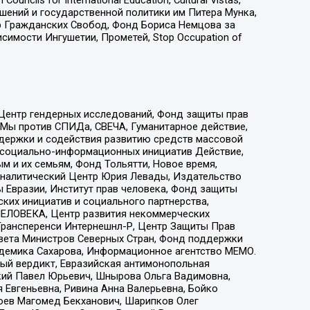
ошений и государственной политики им Питера Мунка,
 Гражданских Свобод, Фонд Бориса Немцова за
имости Ингушетии, Прометей, Stop Occupation of
 Центр гендерных исследований, Фонд защиты прав
 Мы против СПИДа, СВЕЧА, Гуманитарное действие,
ддержки и содействия развитию средств массовой
р социально-информационных инициатив Действие,
 и их семьям, Фонд Тольятти, Новое время,
, Аналитический Центр Юрия Левады, Издательство
 Евразии, Институт прав человека, Фонд защиты
ких инициатив и социального партнерства,
ЕЛОВЕКА, Центр развития некоммерческих
 Трансперенси Интернешнл-Р, Центр Защиты Прав
овета Министров Северных Стран, Фонд поддержки
адемика Сахарова, Информационное агентство МЕМО.
ый вердикт, Евразийская антимонопольная
кий Павел Юрьевич, Шнырова Ольга Вадимовна,
 Евгеньевна, Ривина Анна Валерьевна, Бойко
хоев Магомед Бекханович, Шарипков Олег