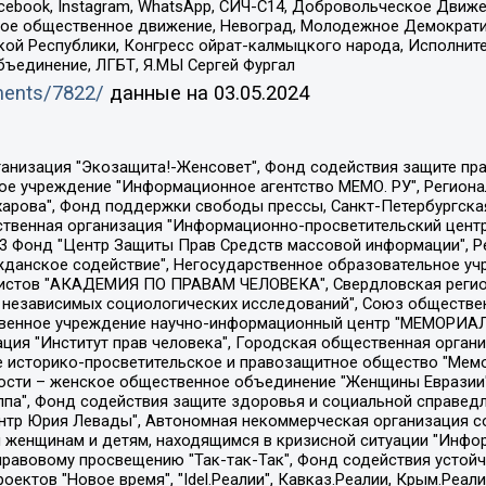
Facebook, Instagram, WhatsApp, СИЧ-С14, Добровольческое Движ
ское общественное движение, Невоград, Молодежное Демократ
ой Республики, Конгресс ойрат-калмыцкого народа, Исполнит
бъединение, ЛГБТ, Я.МЫ Сергей Фургал
uments/7822/
данные на
03.05.2024
Общество с ограниченной ответственностью "Радио Свободная Европа/Радио Свобода", Чешское информационное агентство "MEDIUM-ORIENT", Красноярская региональная общественная организация "Мы против СПИДа", Камалягин Денис Николаевич, Маркелов Сергей Евгеньевич, Пономарев Лев Александрович, Савицкая Людмила Алексеевна, Автономная некоммерческая организация "Центр по работе с проблемой насилия "НАСИЛИЮ.НЕТ", Межрегиональный профессиональный союз работников здравоохранения "Альянс врачей", Юридическое лицо, зарегистрированное в Латвийской Республике, SIA "Medusa Project" (регистрационный номер 40103797863, дата регистрации 10.06.2014), Некоммерческая организация "Фонд по борьбе с коррупцией", Автономная некоммерческая организация "Институт права и публичной политики", Баданин Роман Сергеевич, Гликин Максим Александрович, Железнова Мария Михайловна, Лукьянова Юлия Сергеевна, Маетная Елизавета Витальевна, Маняхин Петр Борисович, Чуракова Ольга Владимировна, Ярош Юлия Петровна, Юридическое лицо "The Insider SIA", зарегистрированное в Риге, Латвийская Республика (дата регистрации 26.06.2015), являющееся администратором доменного имени интернет-издания "The Insider SIA", https://theins.ru, Постернак Алексей Евгеньевич, Рубин Михаил Аркадьевич, Анин Роман Александрович, Юридическое лицо Istories fonds, зарегистрированное в Латвийской Республике (регистрационный номер 50008295751, дата регистрации 24.02.2020), Великовский Дмитрий Александрович, Долинина Ирина Николаевна, Мароховская Алеся Алексеевна, Шлейнов Роман Юрьевич, Шмагун Олеся Валентиновна, Общество с ограниченной ответственностью "Альтаир 2021", Общество с ограниченной ответственностью "Вега 2021", Общество с ограниченной ответственностью "Главный редактор 2021", Общество с ограниченной ответственностью "Ромашки монолит", Важенков Артем Валерьевич, Ивановская областная общественная организация "Центр гендерных исследований", Гурман Юрий Альбертович, Медиапроект "ОВД-Инфо", Егоров Владимир Владимирович, Жилинский Владимир Александрович, Общество с ограниченной ответственностью "ЗП", Иванова София Юрьевна, Карезина Инна Павловна, Кильтау Екатерина Викторовна, Петров Алексей Викторович, Пискунов Сергей Евгеньевич, Смирнов Сергей Сергеевич, Тихонов Михаил Сергеевич, Общество с ограниченной ответственностью "ЖУРНАЛИСТ-ИНОСТРАННЫЙ АГЕНТ", Арапова Галина Юрьевна, Вольтская Татьяна Анатольевна, Американская компания "Mason G.E.S. Anonymous Foundation" (США), являющаяся владельцем интернет-издания https://mnews.world/, Компания "Stichting Bellingcat", зарегистрированная в Нидерландах (дата регистрации 11.07.2018), Захаров Андрей Вячеславович, Клепиковская Екатерина Дмитриевна, Общество с ограниченной ответственностью "МЕМО", Перл Роман Александрович, Симонов Евгений Алексеевич, Соловьева Елена Анатольевна, Сотников Даниил Владимирович, Сурначева Елизавета Дмитриевна, Автономная некоммерческая организация по защите прав человека и информированию населения "Якутия – Наше Мнение", Общество с ограниченной ответственностью "Москоу диджитал медиа", с 26.01.2023 Общество с ограниченной ответственностью "Чайка Белые сады", Ветошкина Валерия Валерьевна, Заговора Максим Александрович, Межрегиональное общественное движение "Российская ЛГБТ - сеть", Оленичев Максим Владимирович, Павлов Иван Юрьевич, Скворцова Елена Сергеевна, Общество с ограниченной ответственностью "Как бы инагент", Кочетков Игорь Викторович, Общество с ограниченной ответственностью "Честные выборы", Еланчик Олег Александрович, Общество с ограниченной ответственностью "Нобелевский призыв", Гималова Регина Эмилевна, Григорьев Андрей Валерьевич, Григорьева Алина Александровна, Ассоциация по содействию защите прав призывников, альтернативнослужащих и военнослужащих "Правозащитная группа "Гражданин.Армия.Право", Хисамова Регина Фаритовна, Автономная некоммерческая организация по реализа