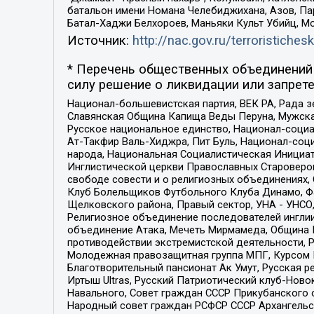
батальон имени Номана Челебиджихана, Азов, Па
Батал-Хаджи Белхороев, Маньяки Культ Убийц, М
Источник:
http://nac.gov.ru/terroristichesk
* Перечень общественных объединений 
силу решение о ликвидации или запрете
Национал-большевистская партия, ВЕК РА, Рада 
Славянская Община Капища Веды Перуна, Мужская
Русское национальное единство, Национал-социа
Ат-Такфир Валь-Хиджра, Пит Буль, Национал-соц
народа, Национальная Социалистическая Инициат
Инглистической церкви Православных Староверов
свободе совести и о религиозных объединениях,
Клуб Болельщиков Футбольного Клуба Динамо, Фа
Щелковского района, Правый сектор, УНА - УНСО, У
Религиозное объединение последователей инглии
объединение Атака, Мечеть Мирмамеда, Община К
противодействии экстремистской деятельности, 
Молодежная правозащитная группа МПГ, Курсом П
Благотворительный пансионат Ак Умут, Русская ре
Иртыш Ultras, Русский Патриотический клуб-Нов
Навального, Совет граждан СССР Прикубанского 
Народный совет граждан РСФСР СССР Архангельск