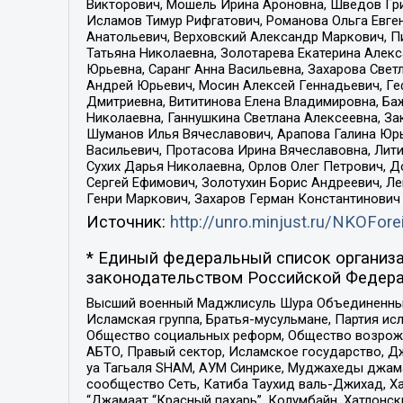
Викторович, Мошель Ирина Ароновна, Шведов Гри
Исламов Тимур Рифгатович, Романова Ольга Евге
Анатольевич, Верховский Александр Маркович, П
Татьяна Николаевна, Золотарева Екатерина Алек
Юрьевна, Саранг Анна Васильевна, Захарова Свет
Андрей Юрьевич, Мосин Алексей Геннадьевич, Ге
Дмитриевна, Вититинова Елена Владимировна, Ба
Николаевна, Ганнушкина Светлана Алексеевна, За
Шуманов Илья Вячеславович, Арапова Галина Юрь
Васильевич, Протасова Ирина Вячеславовна, Лит
Сухих Дарья Николаевна, Орлов Олег Петрович, 
Сергей Ефимович, Золотухин Борис Андреевич, Л
Генри Маркович, Захаров Герман Константинович
Источник:
http://unro.minjust.ru/NKOFore
* Единый федеральный список организа
законодательством Российской Федера
Высший военный Маджлисуль Шура Объединенных с
Исламская группа, Братья-мусульмане, Партия ис
Общество социальных реформ, Общество возрожд
АБТО, Правый сектор, Исламское государство, Д
уа Тагьаля SHAM, АУМ Синрике, Муджахеды джама
сообщество Сеть, Катиба Таухид валь-Джихад, Хай
“Джамаат “Красный пахарь”, Колумбайн, Хатлонск