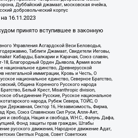
орона, Дуббайский джамаат, московская ячейка,
усский добровольческий корпус
 на
16.11.2023
судом принято вступившее в законную
вного Управления Асгардской Веси Беловодья,
годержавию, Таблиги Джамаат, Свидетели Иеговы,
айат Кабарды, Балкарии и Карачая, Союз славян,
т-18, Благородный Орден Дьявола, Армия воли
ое национальное единство, Древнерусской
 нелегальной иммиграции, Кровь и Честь, О
усское национальное единство, Северное Братство,
ровский, Община Коренного Русского народа
атство, Белый Крест, Misanthropic division,
еское объединение Русские, Русское национальное
котатарского народа, Рубеж Севера, ТОЙС, О
ри Державная, Сектор 16, Независимость, Фирма,
д Крю, Союз Славянских Сил Руси, Алля-Аят,
я и свобода, Нация и свобода, W.H.С., Фалунь Дафа,
рупцией, Фонд защиты прав граждан, Штабы
ение русского движения, Народное движение Адат,
етских Светлых Родов, Совет Советских