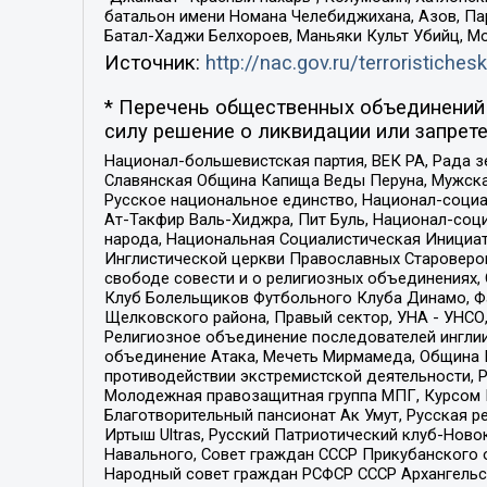
батальон имени Номана Челебиджихана, Азов, Па
Батал-Хаджи Белхороев, Маньяки Культ Убийц, М
Источник:
http://nac.gov.ru/terroristichesk
* Перечень общественных объединений 
силу решение о ликвидации или запрете
Национал-большевистская партия, ВЕК РА, Рада 
Славянская Община Капища Веды Перуна, Мужская
Русское национальное единство, Национал-социа
Ат-Такфир Валь-Хиджра, Пит Буль, Национал-соц
народа, Национальная Социалистическая Инициат
Инглистической церкви Православных Староверов
свободе совести и о религиозных объединениях,
Клуб Болельщиков Футбольного Клуба Динамо, Фа
Щелковского района, Правый сектор, УНА - УНСО, У
Религиозное объединение последователей инглии
объединение Атака, Мечеть Мирмамеда, Община К
противодействии экстремистской деятельности, 
Молодежная правозащитная группа МПГ, Курсом П
Благотворительный пансионат Ак Умут, Русская ре
Иртыш Ultras, Русский Патриотический клуб-Нов
Навального, Совет граждан СССР Прикубанского 
Народный совет граждан РСФСР СССР Архангельск