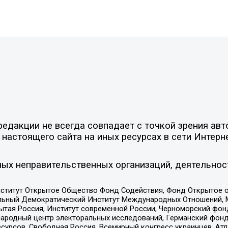
едакции не всегда совпадает с точкой зрения авт
настоящего сайта на иных ресурсах в сети Интерн
ых неправительственных организаций, деятельнос
ститут Открытое Общество Фонд Содействия, Фонд Открытое 
альный Демократический Институт Международных Отношений,
тая Россия, Институт современной России, Черноморский фонд
родный центр электоральных исследований, Германский фонд
рсов, Свободная Россия, Всемирный конгресс украинцев, Атла