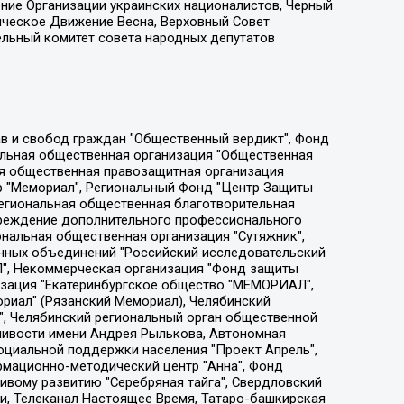
ение Организации украинских националистов, Черный
ическое Движение Весна, Верховный Совет
ельный комитет совета народных депутатов
ции социально-правовых программ "Лилит", Дальневосточное общественное движение "Маяк", Санкт-Петербургская ЛГБТ-инициативная группа "Выход", Инициативная группа ЛГБТ+ "Реверс", Алексеев Андрей Викторович, Бекбулатова Таисия Львовна, Беляев Иван Михайлович, Владыкина Елена Сергеевна, Гельман Марат Александрович, Никульшина Вероника Юрьевна, Толоконникова Надежда Андреевна, Шендерович Виктор Анатольевич, Общество с ограниченной ответственностью "Данное сообщение", Общество с ограниченной ответственностью Издательский дом "Новая глава", Айнбиндер Александра Александровна, Московский комьюнити-центр для ЛГБТ+инициатив, Благотворительный фонд развития филантропии, Deutsche Welle (Германия, Kurt-Schumacher-Strasse 3, 53113 Bonn), Борзунова Мария Михайловна, Воробьев Виктор Викторович, Голубева Анна Львовна, Константинова Алла Михайловна, Малкова Ирина Владимировна, Мурадов Мурад Абдулгалимович, Осетинская Елизавета Николаевна, Понасенков Евгений Николаевич, Ганапольский Матвей Юрьевич, Киселев Евгений Алексеевич, Борухович Ирина Григорьевна, Дремин Иван Тимофеевич, Дубровский Дмитрий Викторович, Красноярская региональная общественная организация поддержки и развития альтернативных образовательных технологий и межкультурных коммуникаций "ИНТЕРРА", Маяковская Екатерина Алексеевна, Фейгин Марк Захарович, Филимонов Андрей Викторович, Дзугкоева Регина Николаевна, Доброхотов Роман Александрович, Дудь Юрий Александрович, Елкин Сергей Владимирович, Кругликов Кирилл Игоревич, Сабунаева Мария Леонидовна, Семенов Алексей Владимирович, Шаинян Карен Багратович, Шульман Екатерина Михайловна, Асафьев Артур Валерьевич, Вахштайн Виктор Семенович, Венедиктов Алексей Алексеевич, Лушникова Екатерина Евгеньевна, Волков Леонид Михайлович, Невзоров Александр Глебович, Пархоменко Сергей Борисович, Сироткин Ярослав Николаевич, Кара-Мурза Владимир Владимирович, Баранова Наталья Владимировна, Гозман Леонид Яковлевич, Кагарлицкий Борис Юльевич, Климарев Михаил Валерьевич, Милов Владимир Станиславович, Автономная некоммерческая организация Краснодарский центр современного искусства "Типография", Моргенштерн Алишер Тагирович, Соболь Любовь Эдуардовна, Общество с ограниченной ответственностью "ЛИЗА НОРМ", Каспаров Гарри Кимович, Ходорковский Михаил Борисович, Общество с ограниченной ответственностью "Апрельские тезисы", Данилович Ирина Брониславовна, Кашин Олег Владимирович, Петров Николай Владимирович, Пивоваров Алексей Владимирович, Соколов Михаил Владимирович, Цветкова Юлия Владимировна, Чичваркин Евгений Александрович, Комитет против пыток/Команда против пыток, Общество с ограниченной ответственностью "Первый научный", Общество с ограниченной ответственностью "Вертолет и ко", Белоцерковская Вероника Борисовна, Кац Максим Евгеньевич, Лазарева Татьяна Юрьевна, Шаведдинов Руслан Табризович, Яшин Илья Валерьевич, Общество с ограниченной ответственностью "Иноагент ААВ", Алешковский Дмитрий Петрович, Альбац Евгения Марковна, Быков Дмитрий Львович, Галямина Юлия Евгеньевна, Лойко Сергей Леонидович, Мартынов Кирилл Константинович, Медведев Сергей Александрович, Крашенинников Федор Геннадиевич, Гордеева Катерина Вл