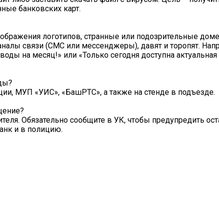
нные банковских карт.
зображения логотипов, странные или подозрительные дом
алы связи (СМС или мессенджеры), давят и торопят. Нап
 воды на месяц!» или «Только сегодня доступна актуальная
ды?
ии, МУП «УИС», «БашРТС», а также на стенде в подъезде.
щение?
ителя. Обязательно сообщите в УК, чтобы предупредить ос
анк и в полицию.