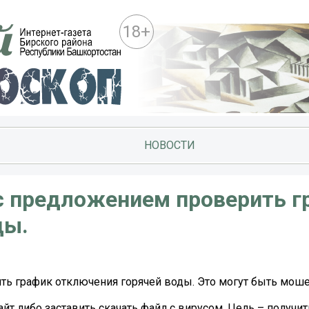
18+
НОВОСТИ
с предложением проверить г
ды.
ь график отключения горячей воды. Это могут быть моше
йт либо заставить скачать файл с вирусом. Цель – получит