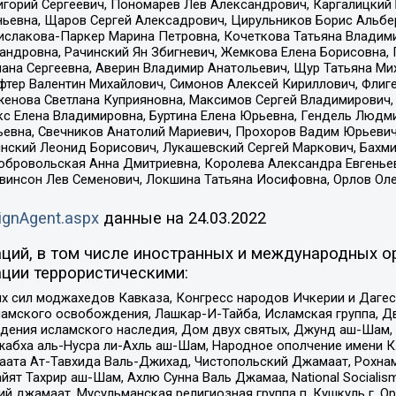
горий Сергеевич, Пономарев Лев Александрович, Каргалицкий 
ньевна, Щаров Сергей Алексадрович, Цирульников Борис Альбер
ислакова-Паркер Марина Петровна, Кочеткова Татьяна Владими
сандровна, Рачинский Ян Збигневич, Жемкова Елена Борисовна,
лана Сергеевна, Аверин Владимир Анатольевич, Щур Татьяна М
фтер Валентин Михайлович, Симонов Алексей Кириллович, Флиг
женова Светлана Куприяновна, Максимов Сергей Владимирович, 
кс Елена Владимировна, Буртина Елена Юрьевна, Гендель Людм
евна, Свечников Анатолий Мариевич, Прохоров Вадим Юрьевич
инский Леонид Борисович, Лукашевский Сергей Маркович, Бахм
Добровольская Анна Дмитриевна, Королева Александра Евгенье
евинсон Лев Семенович, Локшина Татьяна Иосифовна, Орлов Ол
ignAgent.aspx
данные на
24.03.2022
ций, в том числе иностранных и международных ор
ции террористическими:
ил моджахедов Кавказа, Конгресс народов Ичкерии и Дагеста
ламского освобождения, Лашкар-И-Тайба, Исламская группа, Дв
ения исламского наследия, Дом двух святых, Джунд аш-Шам, 
жабха аль-Нусра ли-Ахль аш-Шам, Народное ополчение имени К.
ата Ат-Тавхида Валь-Джихад, Чистопольский Джамаат, Рохнам
ят Тахрир аш-Шам, Ахлю Сунна Валь Джамаа, National Socialism
ий джамаат, Мусульманская религиозная группа п. Кушкуль г. 