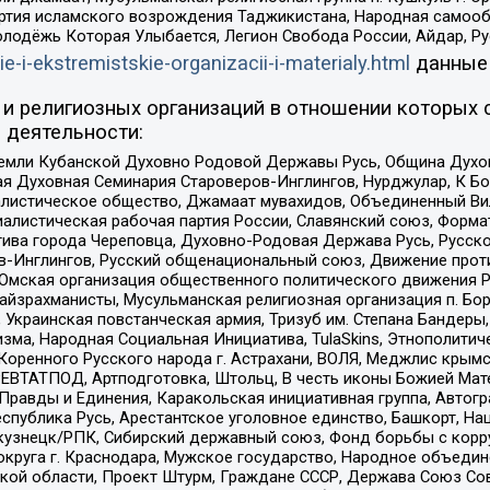
ртия исламского возрождения Таджикистана, Народная самооб
олодёжь Которая Улыбается, Легион Свобода России, Айдар, Р
ie-i-ekstremistskie-organizacii-i-materialy.html
данные
и религиозных организаций в отношении которых 
 деятельности:
земли Кубанской Духовно Родовой Державы Русь, Община Духо
 Духовная Семинария Староверов-Инглингов, Нурджулар, К Бо
листическое общество, Джамаат мувахидов, Объединенный Вил
иалистическая рабочая партия России, Славянский союз, Форма
ива города Череповца, Духовно-Родовая Держава Русь, Русск
-Инглингов, Русский общенациональный союз, Движение против
 Омская организация общественного политического движения Р
йзрахманисты, Мусульманская религиозная организация п. Бо
краинская повстанческая армия, Тризуб им. Степана Бандеры, Бр
зма, Народная Социальная Инициатива, TulaSkins, Этнополитич
оренного Русского народа г. Астрахани, ВОЛЯ, Меджлис крымс
РЕВТАТПОД, Артподготовка, Штольц, В честь иконы Божией Мате
равды и Единения, Каракольская инициативная группа, Автогра
спублика Русь, Арестантское уголовное единство, Башкорт, Наци
окузнецк/РПК, Сибирский державный союз, Фонд борьбы с кор
округа г. Краснодара, Мужское государство, Народное объедин
ой области, Проект Штурм, Граждане СССР, Держава Союз Сов