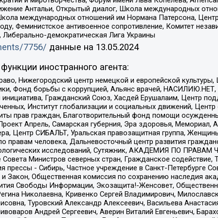
ое движение Антальи, Открытый диалог, Школа международных отн
Школа международных отношений им Нормана Патерсона, Центр
ду, Феминистское антивоенное сопротивление, Комитет независ
а, Либерально-демократическая Лига Украины
uments/7756/
данные на
13.05.2024
функции иностранного агента:
раво, Нижегородский центр немецкой и европейской культуры,
тики, Фонд борьбы с коррупцией, Альянс врачей, НАСИЛИЮ.НЕТ,
я инициатива, Гражданский Союз, Хасдей Ерушалаим, Центр по
юченных, Институт глобализации и социальных движений, Цент
ты прав граждан, Благотворительный фонд помощи осужденным
а, Проект Апрель, Самарская губерния, Эра здоровья, Мемориал
ера, Центр СИБАЛЬТ, Уральская правозащитная группа, Женщины
по правам человека, Дальневосточный центр развития гражданс
ологических исследований, Сутяжник, АКАДЕМИЯ ПО ПРАВАМ Ч
е Совета Министров северных стран, Гражданское содействие,
я прессы - Сибирь, Частное учреждение в Санкт-Петербурге С
 и Закон, Общественная комиссия по сохранению наследия ак
звития Свободы Информации, Экозащита!-Женсовет, Общественн
Регина Николаевна, Кривенко Сергей Владимирович, Милославс
совна, Туровский Александр Алексеевич, Васильева Анастасия
Пивоваров Андрей Сергеевич, Аверин Виталий Евгеньевич, Бара