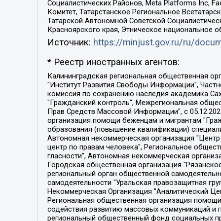
Социалистических Районов, Meta Platforms Inc, 
Комитет, Татарстанское Региональное Всетатар
Татарской Автономной Советской Социалистическ
Красноярского края, Этническое национальное о
Источник:
https://minjust.gov.ru/ru/doc
* Реестр иностранных агентов:
Калининградская региональная общественная организация "Экозащита!-Женсовет", Фонд содействия защите прав и свобод граждан "Общественный вердикт", Фонд "Институт Развития Свободы Информации", Частное учреждение "Информационное агентство МЕМО. РУ", Региональная общественная организация "Общественная комиссия по сохранению наследия академика Сахарова", Фонд поддержки свободы прессы, Санкт-Петербургская общественная правозащитная организация "Гражданский контроль", Межрегиональная общественная организация "Информационно-просветительский центр "Мемориал", Региональный Фонд "Центр Защиты Прав Средств Массовой Информации", с 05.12.2023 Фонд "Центр Защиты Прав Средств массовой информации", Региональная общественная благотворительная организация помощи беженцам и мигрантам "Гражданское содействие", Негосударственное образовательное учреждение дополнительного профессионального образования (повышение квалификации) специалистов "АКАДЕМИЯ ПО ПРАВАМ ЧЕЛОВЕКА", Свердловская региональная общественная организация "Сутяжник", Автономная некоммерческая организация "Центр независимых социологических исследований", Союз общественных объединений "Российский исследовательский центр по правам человека", Региональное общественное учреждение научно-информационный центр "МЕМОРИАЛ", Некоммерческая организация "Фонд защиты гласности", Автономная некоммерческая организация "Институт прав человека", Городская общественная организация "Екатеринбургское общество "МЕМОРИАЛ", Городская общественная организация "Рязанское историко-просветительское и правозащитное общество "Мемориал" (Рязанский Мемориал), Челябинский региональный орган общественной самодеятельности – женское общественное объединение "Женщины Евразии", Челябинский региональный орган общественной самодеятельности "Уральская правозащитная группа", Фонд содействия защите здоровья и социальной справедливости имени Андрея Рылькова, Автономная Некоммерческая Организация "Аналитический Центр Юрия Левады", Автономная некоммерческая организация социальной поддержки населения "Проект Апрель", Региональная общественная организация помощи женщинам и детям, находящимся в кризисной ситуации "Информационно-методический центр "Анна", Фонд содействия развитию массовых коммуникаций и правовому просвещению "Так-так-Так", Фонд содействия устойчивому развитию "Серебряная тайга", Свердловский региональный общественный фонд социальных проектов "Новое время", "Idel.Реалии", Кавказ.Реалии, Крым.Реалии, Телеканал Настоящее Время, Татаро-башкирская служба Радио Свобода (Azatliq Radiosi), Радио Свободная Европа/Радио Свобода (PCE/PC), "Сибирь.Реалии", "Фактограф", Благотворительный фонд помощи осужденным и их семьям, Автономная некоммерческая организация "Институт глобализации и социальных движений", Фонд "В защиту прав заключенных", Частное учреждение "Центр поддержки и содействия развитию средств массовой информации", Пензенский региональный общественный благотворительный фонд "Гражданский союз", "Север.Реалии", Некоммерческая организация Фонд "Правовая инициатива", 