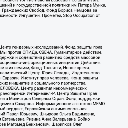
ошений и государственной политики им Питера Мунка,
 Гражданских Свобод, Фонд Бориса Немцова за
имости Ингушетии, Прометей, Stop Occupation of
 Центр гендерных исследований, Фонд защиты прав
 Мы против СПИДа, СВЕЧА, Гуманитарное действие,
ддержки и содействия развитию средств массовой
р социально-информационных инициатив Действие,
 и их семьям, Фонд Тольятти, Новое время,
, Аналитический Центр Юрия Левады, Издательство
 Евразии, Институт прав человека, Фонд защиты
ких инициатив и социального партнерства,
ЕЛОВЕКА, Центр развития некоммерческих
 Трансперенси Интернешнл-Р, Центр Защиты Прав
овета Министров Северных Стран, Фонд поддержки
адемика Сахарова, Информационное агентство МЕМО.
ый вердикт, Евразийская антимонопольная
кий Павел Юрьевич, Шнырова Ольга Вадимовна,
 Евгеньевна, Ривина Анна Валерьевна, Бойко
хоев Магомед Бекханович, Шарипков Олег