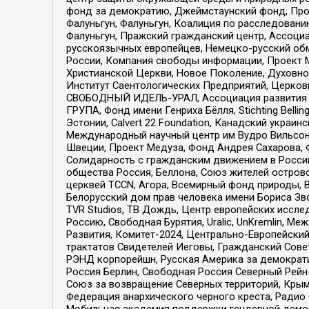
фонд за демократию, Джеймстаунский фонд, Прож
Фалуньгун, Фалуньгун, Коалиция по расследован
Фалуньгун, Пражский гражданский центр, Ассоци
русскоязычных европейцев, Немецко-русский об
России, Компания свободы информации, Проект М
Христианской Церкви, Новое Поколение, Духовн
Институт Саентологических Предприятий, Церков
СВОБОДНЫЙ ИДЕЛЬ-УРАЛ, Ассоциация развития ж
ГРУПА, Фонд имени Генриха Бёлля, Stichting Bellin
Эстонии, Calvert 22 Foundation, Канадский укра
Международный научный центр им Вудро Вильсона
Швеции, Проект Медуза, Фонд Андрея Сахарова, Ф
Солидарность с гражданским движением в России 
общества Россия, Беллона, Союз жителей острово
церквей TCCN, Агора, Всемирный фонд природы, B
Белорусский дом прав человека имени Бориса Зво
TVR Studios, ТВ Дождь, Центр европейских иссл
Россию, Свободная Бурятия, Uralic, UnKremlin, 
Развития, Комитет-2024, Центрально-Европейски
трактатов Свидетелей Иеговы, Гражданский Совет
РЭНД корпорейшн, Русская Америка за демократи
Россия Берлин, Свободная Россия Северный Рейн-В
Союз за возвращение Северных территорий, Крымско
Федерация анархического черного креста, Радио
Мобильная академия поддержки гендерной демократи