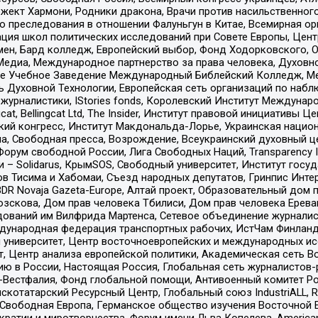
ект Хармони, Родники дракона, Врачи против насильственного
ию преследования в отношении Фалуньгун в Китае, Всемирная о
ация школ политических исследований при Совете Европы, Цен
мен, Бард колледж, Европейский выбор, Фонд Ходорковского,
едиа, Международное партнерство за права человека, Духовно
ое Учебное Заведение Международный Библейский Колледж, М
ь Духовной Технологии, Европейская сеть организаций по наб
урналистики, IStories fonds, Королевский Институт Между
gcat, Bellingcat Ltd, The Insider, Институт правовой инициатив
инский конгресс, Институт Макдональда-Лорье, Украинская нац
, Свободная пресса, Возрождение, Всеукраинский духовный цен
орум свободной России, Лига Свободных Наций, Transparеncy I
– Solidarus, КрымSOS, Свободный университет, Институт госу
в Тисима и Хабомаи, Съезд народных депутатов, Гринпис Инте
DR Novaja Gazeta-Europe, Алтай проект, Образовательный дом 
зскова, Дом прав человека Тбилиси, Дом прав человека Ерева
едований им Вилфрида Мартенса, Сетевое объединение журнали
Международная федерация транспортных рабочих, ИстЧам Финлан
й университет, Центр восточноевропейских и международных и
, Центр анализа европейской политики, Академическая сеть Во
ю в России, Настоящая Россия, Глобальная сеть журналистов
естфалия, Фонд глобальной помощи, Антивоенный комитет России,
татарский Ресурсный Центр, Глобальный союз IndustriALL, Russi
 Свободная Европа, Германское общество изучения Восточной 
и и миротворчества, Форум имени Льва Копелева, American Counci