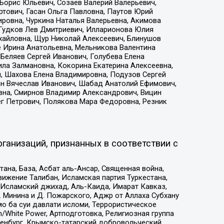
Борис Юльевич, Созаев Валерий Валерьевич,
тович, Гасан Ольга Павловна, Паутов Юрий
ровна, Чуркина Наталья Валерьевна, Акимова
 Гудков Лев Дмитриевич, Илларионова Юлия
ихайловна, Щур Николай Алексеевич, Блинушов
е Ирина Анатольевна, Мельникова Валентина
Беляев Сергей Иванович, Голубева Елена
ила Залмановна, Кокорина Екатерина Алексеевна,
, Шахова Елена Владимировна, Подузов Сергей
ин Вячеслав Иванович, Шабад Анатолий Ефимович,
вна, Смирнов Владимир Александрович, Вицин
ег Петрович, Полякова Мара Федоровна, Резник
ганизаций, признанных в соответствии с
на, База, Асбат аль-Ансар, Священная война,
ижение Талибан, Исламская партия Туркестана,
Исламский джихад, Аль-Каида, Имарат Кавказ,
 Минина и Д. Пожарского, Аджр от Аллаха Субхану
о ба суи давлати исломи, Террористическое
/White Power, Артподготовка, Религиозная группа
Оренбург, Крымско-татарский добровольческий