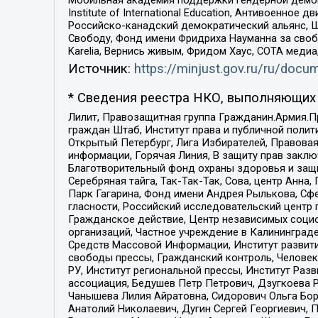
Institute of International Education, Антивоенн
Российско-канадский демократический альянс, 
Свободу, Фонд имени Фридриха Науманна за свобо
Karelia, Вернись живым, Фридом Хаус, СОТА меди
Источник:
https://minjust.gov.ru/ru/doc
* Сведения реестра НКО, выполняющих 
Лилит, Правозащитная группа Гражданин.Армия.П
граждан Штаб, Институт права и публичной поли
Открытый Петербург, Лига Избирателей, Правова
информации, Горячая Линия, В защиту прав закл
Благотворительный фонд охраны здоровья и защи
Серебряная тайга, Так-Так-Так, Сова, центр Анн
Парк Гагарина, Фонд имени Андрея Рылькова, Сф
гласности, Российский исследовательский центр 
Гражданское действие, Центр независимых соци
организаций, Частное учреждение в Калининград
Средств Массовой Информации, Институт развити
свободы прессы, Гражданский контроль, Человек
РУ, Институт региональной прессы, Институт Ра
ассоциация, Бедушев Петр Петрович, Дзугкоева 
Чанышева Лилия Айратовна, Сидорович Ольга Бори
Анатолий Николаевич, Дугин Сергей Георгиевич, 