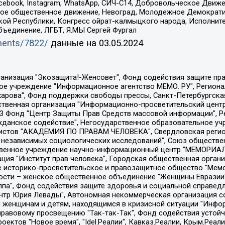
Facebook, Instagram, WhatsApp, СИЧ-С14, Добровольческое Движ
ское общественное движение, Невоград, Молодежное Демократ
ой Республики, Конгресс ойрат-калмыцкого народа, Исполнит
бъединение, ЛГБТ, Я.МЫ Сергей Фургал
uments/7822/
данные на
03.05.2024
Общество с ограниченной ответственностью "Радио Свободная Европа/Радио Свобода", Чешское информационное агентство "MEDIUM-ORIENT", Красноярская региональная общественная организация "Мы против СПИДа", Камалягин Денис Николаевич, Маркелов Сергей Евгеньевич, Пономарев Лев Александрович, Савицкая Людмила Алексеевна, Автономная некоммерческая организация "Центр по работе с проблемой насилия "НАСИЛИЮ.НЕТ", Межрегиональный профессиональный союз работников здравоохранения "Альянс врачей", Юридическое лицо, зарегистрированное в Латвийской Республике, SIA "Medusa Project" (регистрационный номер 40103797863, дата регистрации 10.06.2014), Некоммерческая организация "Фонд по борьбе с коррупцией", Автономная некоммерческая организация "Институт права и публичной политики", Баданин Роман Сергеевич, Гликин Максим Александрович, Железнова Мария Михайловна, Лукьянова Юлия Сергеевна, Маетная Елизавета Витальевна, Маняхин Петр Борисович, Чуракова Ольга Владимировна, Ярош Юлия Петровна, Юридическое лицо "The Insider SIA", зарегистрированное в Риге, Латвийская Республика (дата регистрации 26.06.2015), являющееся администратором доменного имени интернет-издания "The Insider SIA", https://theins.ru, Постернак Алексей Евгеньевич, Рубин Михаил Аркадьевич, Анин Роман Александрович, Юридическое лицо Istories fonds, зарегистрированное в Латвийской Республике (регистрационный номер 50008295751, дата регистрации 24.02.2020), Великовский Дмитрий Александрович, Долинина Ирина Николаевна, Мароховская Алеся Алексеевна, Шлейнов Роман Юрьевич, Шмагун Олеся Валентиновна, Общество с ограниченной ответственностью "Альтаир 2021", Общество с ограниченной ответственностью "Вега 2021", Общество с ограниченной ответственностью "Главный редактор 2021", Общество с ограниченной ответственностью "Ромашки монолит", Важенков Артем Валерьевич, Ивановская областная общественная организация "Центр гендерных исследований", Гурман Юрий Альбертович, Медиапроект "ОВД-Инфо", Егоров Владимир Владимирович, Жилинский Владимир Александрович, Общество с ограниченной ответственностью "ЗП", Иванова София Юрьевна, Карезина Инна Павловна, Кильтау Екатерина Викторовна, Петров Алексей Викторович, Пискунов Сергей Евгеньевич, Смирнов Сергей Сергеевич, Тихонов Михаил Сергеевич, Общество с ограниченной ответственностью "ЖУРНАЛИСТ-ИНОСТРАННЫЙ АГЕНТ", Арапова Галина Юрьевна, Вольтская Татьяна Анатольевна, Американская компания "Mason G.E.S. Anonymous Foundation" (США), являющаяся владельцем интернет-издания https://mnews.world/, Компания "Stichting Bellingcat", зарегистрированная в Нидерландах (дата регистрации 11.07.2018), Захаров Андрей Вячеславович, Клепиковская Екатерина Дмитриевна, Общество с ограниченной ответственностью "МЕМО", Перл Роман Александрович, Симонов Евгений Алексеевич, Соловьева Елена Анатольевна, Сотников Даниил Владимирович, Сурначева Елизавета Дмитриевна, Автономная некоммерческая организация по защите прав человека и информированию населения "Якутия – Наше Мнение", Общество с ограниченной ответственностью "Москоу диджитал медиа", с 26.01.2023 Общество с ограниченной ответственностью "Чайка Белые сады", Ветошкина Валерия Валерьевна, Заговора Максим Александрович, Межрегиональное общественное движение "Российская ЛГБТ - сеть", Оленичев Максим Владимирович, Павлов Иван Юрьевич, Скворцова Елена Сергеевна, Общество с ограниченной ответственностью "Как бы инагент", Кочетков Игорь Викторович, Общество с ограниченной ответственностью "Честные выборы", Еланчик Олег Александрович, Общество с ограниченной ответственностью "Нобелевский призыв", Гималова Регина Эмилевна, Григорьев Андрей Валерьевич, Григорьева Алина Александровна, Ассоциация по содействию защите прав призывников, альтернативнослужащих и военнослужащих "Правозащитная группа "Гражданин.Армия.Право", Хисамова Регина Фаритовна, Автономная некоммерческая организация по реализа