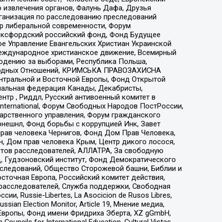
 извлечения органов, Фалунь Дафа, Друзья
рганизация по расследованию преследований
тр либеральной современности, Форум
 Оксфордский российский фонд, Фонд Будущее
е Управление Евангельских Христиан Украинской
еждународное христианское движение, Всемирный
людению за выборами, Республика Польша,
народных Отношений, КРИМСЬКА ПРАВОЗАХИСНА
ы Центральной и Восточной Европы, Фонд Открытой
иональная федерация Канады, Декабристы,
тр , Риддл, Русский антивоенный комитет в
nternational, Форум Свободных Народов ПостРоссии,
дарственного управления, Форум гражданского
рнешнл, Фонд борьбы с коррупцией Инк, Завет
прав человека Чернигов, Фонд Дом Прав Человека,
н, Дом прав человека Крым, Центр дикого лосося,
стов расследователей, АЛЛАТРА, За свободную
д, Гудзоновский институт, Фонд Демократического
сследований, Общество Сторожевой башни, Библии и
сточная Европа, Российский комитет действия,
-расследователей, Служба поддержки, Свободная
 Russie-Libertes, La Asocicion de Rusos Libres,
an Election Monitor, Article 19, Мнение медиа,
Европы, Фонд имени Фридриха Эберта, XZ gGmbH,
ls for International Education, Cultural Vistas,