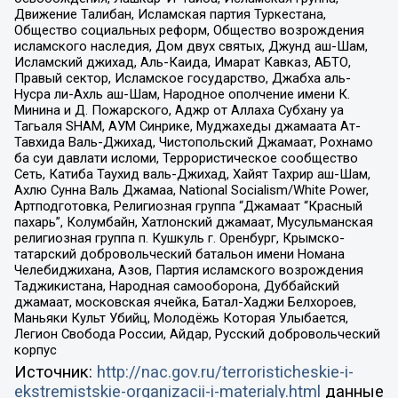
Движение Талибан, Исламская партия Туркестана,
Общество социальных реформ, Общество возрождения
исламского наследия, Дом двух святых, Джунд аш-Шам,
Исламский джихад, Аль-Каида, Имарат Кавказ, АБТО,
Правый сектор, Исламское государство, Джабха аль-
Нусра ли-Ахль аш-Шам, Народное ополчение имени К.
Минина и Д. Пожарского, Аджр от Аллаха Субхану уа
Тагьаля SHAM, АУМ Синрике, Муджахеды джамаата Ат-
Тавхида Валь-Джихад, Чистопольский Джамаат, Рохнамо
ба суи давлати исломи, Террористическое сообщество
Сеть, Катиба Таухид валь-Джихад, Хайят Тахрир аш-Шам,
Ахлю Сунна Валь Джамаа, National Socialism/White Power,
Артподготовка, Религиозная группа “Джамаат “Красный
пахарь”, Колумбайн, Хатлонский джамаат, Мусульманская
религиозная группа п. Кушкуль г. Оренбург, Крымско-
татарский добровольческий батальон имени Номана
Челебиджихана, Азов, Партия исламского возрождения
Таджикистана, Народная самооборона, Дуббайский
джамаат, московская ячейка, Батал-Хаджи Белхороев,
Маньяки Культ Убийц, Молодёжь Которая Улыбается,
Легион Свобода России, Айдар, Русский добровольческий
корпус
Источник:
http://nac.gov.ru/terroristicheskie-i-
ekstremistskie-organizacii-i-materialy.html
данные