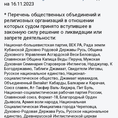
на
16.11.2023
* Перечень общественных объединений и
религиозных организаций в отношении
которых судом принято вступившее в
законную силу решение о ликвидации или
запрете деятельности:
Национал-большевистская партия, ВЕК РА, Рада земли
Кубанской Духовно Родовой Державы Русь, Община
Духовного Управления Асгардской Веси Беловодья,
Славянская Община Капища Веды Перуна, Мужская
Духовная Семинария Староверов-Инглингов, Нурджулар, К
Богодержавию, Таблиги Джамаат, Свидетели Иеговы,
Русское национальное единство, Национал-
социалистическое общество, Джамаат мувахидов,
Объединенный Вилайат Кабарды, Балкарии и Карачая,
Союз славян, Ат-Такфир Валь-Хиджра, Пит Буль,
Национал-социалистическая рабочая партия России,
Славянский союз, Формат-18, Благородный Орден
Дьявола, Армия воли народа, Национальная
Социалистическая Инициатива города Череповца,
Духовно-Родовая Держава Русь, Русское национальное
единство, Древнерусской Инглистической церкви