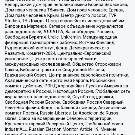
Белорусский дом прав человека имени Бориса Звозскова,
Дом прав человека Тбилиси, Дом прав человека Ереван,
Дом прав человека Крым, Центр дикого лосося, TVR
Studios, ТВ Дождь, Центр европейских исследований им
Вилфрида Мартенса, Сетевое объединение журналистов
расследователей, АЛЛАТРА, За свободную Россию,
Свободная Бурятия, Uralic, UnKremlin, Международная
федерация транспортных рабочих, ИстЧам Финланд,
Гудзоновский институт, Фонд Демократического
Развития, Комитет-2024, Центрально-Европейский
университет, Центр восточноевропейских и
международных исследований, Общество Сторожевой
башни, Библии и трактатов Свидетелей Иеговы,
Гражданский Совет, Центр анализа европейской политики,
Академическая сеть Восточная Европа, Российский
комитет действия, РЭНД корпорейшн, Русская Америка за
демократию в России, Настоящая Россия, Глобальная сеть
журналистов-расследователей, Служба поддержки,
Свободная Россия Берлин, Свободная Россия Северный
Рейн-Вестфалия, Фонд глобальной помощи, Антивоенный
комитет России, Russie-Libertes, La Asocicion de Rusos
Libres, Союз за возвращение Северных территорий,
Крымскотатарский Ресурсный Центр, Глобальный союз
IndustriALL, Russian Election Monitor, Article 19, Мнение
медиа, Федерация анархического черного креста, Радио