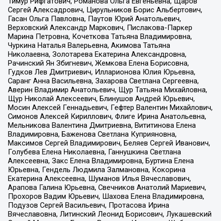
Тимур Рифгатович, Романова Ольга Евгеньевна, Щаров
Сергей Алексадрович, Цирульников Борис Альбертович,
Гасан Ольга Павловна, Паутов Юрий Анатольевич,
Верховский Александр Маркович, Пислакова-Паркер
Марина Петровна, Кочеткова Татьяна Владимировна,
Чуркина Наталья Валерьевна, Акимова Татьяна
Николаевна, Золотарева Екатерина Александровна,
Рачинский Ян Збигневич, Жемкова Елена Борисовна,
Гудков Лев Дмитриевич, Илларионова Юлия Юрьевна,
Саранг Анна Васильевна, Захарова Светлана Сергеевна,
Аверин Владимир Анатольевич, Щур Татьяна Михайловна,
Щур Николай Алексеевич, Блинушов Андрей Юрьевич,
Мосин Алексей Геннадьевич, Гефтер Валентин Михайлович,
Симонов Алексей Кириллович, Флиге Ирина Анатольевна,
Мельникова Валентина Дмитриевна, Вититинова Елена
Владимировна, Баженова Светлана Куприяновна,
Максимов Сергей Владимирович, Беляев Сергей Иванович,
Голубева Елена Николаевна, Ганнушкина Светлана
Алексеевна, Закс Елена Владимировна, Буртина Елена
Юрьевна, Гендель Людмила Залмановна, Кокорина
Екатерина Алексеевна, Шуманов Илья Вячеславович,
Арапова Галина Юрьевна, Свечников Анатолий Мариевич,
Прохоров Вадим Юрьевич, Шахова Елена Владимировна,
Подузов Сергей Васильевич, Протасова Ирина
Вячеславовна, Литинский Леонид Борисович, Лукашевский