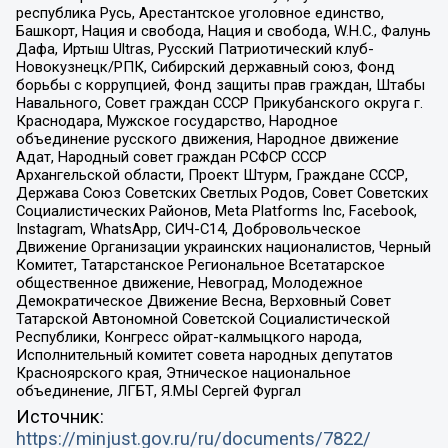
республика Русь, Арестантское уголовное единство,
Башкорт, Нация и свобода, Нация и свобода, W.H.С., Фалунь
Дафа, Иртыш Ultras, Русский Патриотический клуб-
Новокузнецк/РПК, Сибирский державный союз, Фонд
борьбы с коррупцией, Фонд защиты прав граждан, Штабы
Навального, Совет граждан СССР Прикубанского округа г.
Краснодара, Мужское государство, Народное
объединение русского движения, Народное движение
Адат, Народный совет граждан РСФСР СССР
Архангельской области, Проект Штурм, Граждане СССР,
Держава Союз Советских Светлых Родов, Совет Советских
Социалистических Районов, Meta Platforms Inc, Facebook,
Instagram, WhatsApp, СИЧ-С14, Добровольческое
Движение Организации украинских националистов, Черный
Комитет, Татарстанское Региональное Всетатарское
общественное движение, Невоград, Молодежное
Демократическое Движение Весна, Верховный Совет
Татарской Автономной Советской Социалистической
Республики, Конгресс ойрат-калмыцкого народа,
Исполнительный комитет совета народных депутатов
Красноярского края, Этническое национальное
объединение, ЛГБТ, Я.МЫ Сергей Фургал
Источник:
https://minjust.gov.ru/ru/documents/7822/