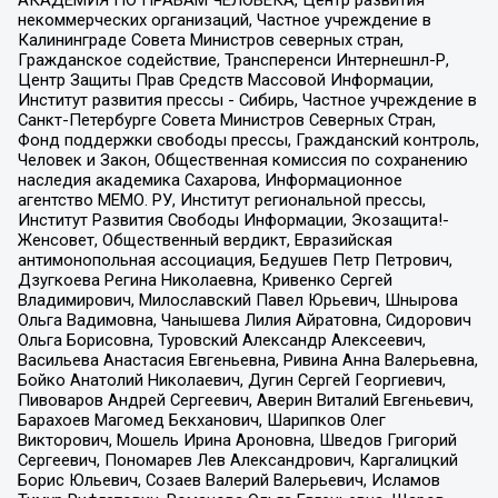
АКАДЕМИЯ ПО ПРАВАМ ЧЕЛОВЕКА, Центр развития
некоммерческих организаций, Частное учреждение в
Калининграде Совета Министров северных стран,
Гражданское содействие, Трансперенси Интернешнл-Р,
Центр Защиты Прав Средств Массовой Информации,
Институт развития прессы - Сибирь, Частное учреждение в
Санкт-Петербурге Совета Министров Северных Стран,
Фонд поддержки свободы прессы, Гражданский контроль,
Человек и Закон, Общественная комиссия по сохранению
наследия академика Сахарова, Информационное
агентство МЕМО. РУ, Институт региональной прессы,
Институт Развития Свободы Информации, Экозащита!-
Женсовет, Общественный вердикт, Евразийская
антимонопольная ассоциация, Бедушев Петр Петрович,
Дзугкоева Регина Николаевна, Кривенко Сергей
Владимирович, Милославский Павел Юрьевич, Шнырова
Ольга Вадимовна, Чанышева Лилия Айратовна, Сидорович
Ольга Борисовна, Туровский Александр Алексеевич,
Васильева Анастасия Евгеньевна, Ривина Анна Валерьевна,
Бойко Анатолий Николаевич, Дугин Сергей Георгиевич,
Пивоваров Андрей Сергеевич, Аверин Виталий Евгеньевич,
Барахоев Магомед Бекханович, Шарипков Олег
Викторович, Мошель Ирина Ароновна, Шведов Григорий
Сергеевич, Пономарев Лев Александрович, Каргалицкий
Борис Юльевич, Созаев Валерий Валерьевич, Исламов