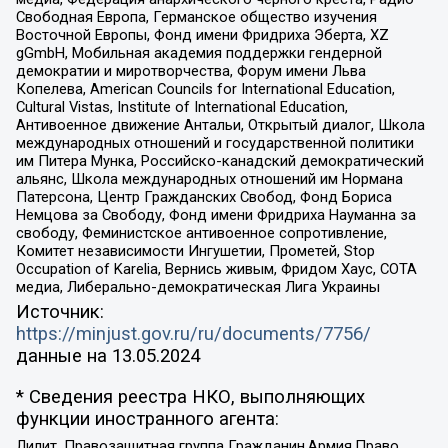
Свободная Европа, Германское общество изучения
Восточной Европы, Фонд имени Фридриха Эберта, XZ
gGmbH, Мобильная академия поддержки гендерной
демократии и миротворчества, Форум имени Льва
Копелева, American Councils for International Education,
Cultural Vistas, Institute of International Education,
Антивоенное движение Антальи, Открытый диалог, Школа
международных отношений и государственной политики
им Питера Мунка, Российско-канадский демократический
альянс, Школа международных отношений им Нормана
Патерсона, Центр Гражданских Свобод, Фонд Бориса
Немцова за Свободу, Фонд имени Фридриха Науманна за
свободу, Феминистское антивоенное сопротивление,
Комитет независимости Ингушетии, Прометей, Stop
Occupation of Karelia, Вернись живым, Фридом Хаус, СОТА
медиа, Либерально-демократическая Лига Украины
Источник:
https://minjust.gov.ru/ru/documents/7756/
данные на
13.05.2024
* Сведения реестра НКО, выполняющих
функции иностранного агента:
Лилит, Правозащитная группа Гражданин.Армия.Право,