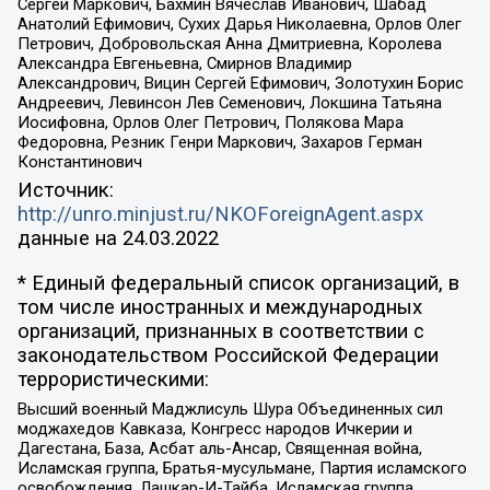
Сергей Маркович, Бахмин Вячеслав Иванович, Шабад
Анатолий Ефимович, Сухих Дарья Николаевна, Орлов Олег
Петрович, Добровольская Анна Дмитриевна, Королева
Александра Евгеньевна, Смирнов Владимир
Александрович, Вицин Сергей Ефимович, Золотухин Борис
Андреевич, Левинсон Лев Семенович, Локшина Татьяна
Иосифовна, Орлов Олег Петрович, Полякова Мара
Федоровна, Резник Генри Маркович, Захаров Герман
Константинович
Источник:
http://unro.minjust.ru/NKOForeignAgent.aspx
данные на
24.03.2022
* Единый федеральный список организаций, в
том числе иностранных и международных
организаций, признанных в соответствии с
законодательством Российской Федерации
террористическими:
Высший военный Маджлисуль Шура Объединенных сил
моджахедов Кавказа, Конгресс народов Ичкерии и
Дагестана, База, Асбат аль-Ансар, Священная война,
Исламская группа, Братья-мусульмане, Партия исламского
освобождения, Лашкар-И-Тайба, Исламская группа,