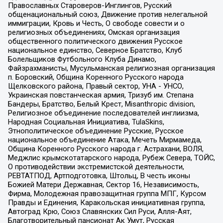
Православных Староверов-Инглингов, Русский
общенациональный союз, Движение против нелегальной
иммиграции, Кровь и Честь, О свободе совести и о
религиозных объединениях, Омская организация
общественного политического движения Русское
национальное единство, Северное Братство, Клуб
Болельщиков Футбольного Клуба Динамо,
Файзрахманисты, Мусульманская религиозная организация
п. Боровский, Община Коренного Русского народа
Щелковского района, Правый сектор, УНА - УНСО,
Украинская повстанческая армия, Тризуб им. Степана
Бандеры, Братство, Белый Крест, Misanthropic division,
Религиозное объединение последователей инглиизма,
Народная Социальная Инициатива, TulaSkins,
Этнополитическое объединение Русские, Русское
национальное объединение Атака, Мечеть Мирмамеда,
Община Коренного Русского народа г. Астрахани, ВОЛЯ,
Меджлис крымскотатарского народа, Рубеж Севера, ТОЙС,
О противодействии экстремистской деятельности,
РЕВТАТПОД, Артподготовка, Штольц, В честь иконы
Божией Матери Державная, Сектор 16, Независимость,
Фирма, Молодежная правозащитная группа МПГ, Курсом
Правды и Единения, Каракольская инициативная группа,
Автоград Крю, Союз Славянских Сил Руси, Алля-Аят,
Благотворительный пансионат Ак Умут, Русская