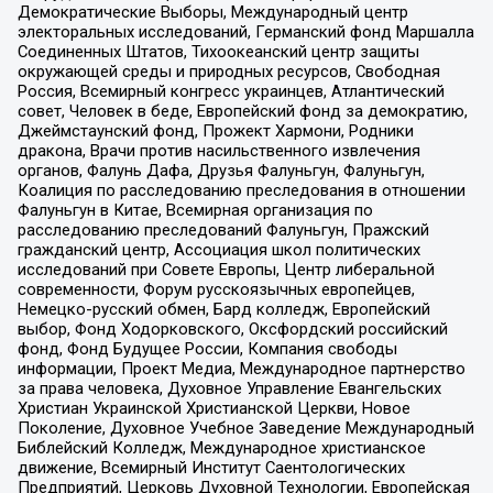
Демократические Выборы, Международный центр
электоральных исследований, Германский фонд Маршалла
Соединенных Штатов, Тихоокеанский центр защиты
окружающей среды и природных ресурсов, Свободная
Россия, Всемирный конгресс украинцев, Атлантический
совет, Человек в беде, Европейский фонд за демократию,
Джеймстаунский фонд, Прожект Хармони, Родники
дракона, Врачи против насильственного извлечения
органов, Фалунь Дафа, Друзья Фалуньгун, Фалуньгун,
Коалиция по расследованию преследования в отношении
Фалуньгун в Китае, Всемирная организация по
расследованию преследований Фалуньгун, Пражский
гражданский центр, Ассоциация школ политических
исследований при Совете Европы, Центр либеральной
современности, Форум русскоязычных европейцев,
Немецко-русский обмен, Бард колледж, Европейский
выбор, Фонд Ходорковского, Оксфордский российский
фонд, Фонд Будущее России, Компания свободы
информации, Проект Медиа, Международное партнерство
за права человека, Духовное Управление Евангельских
Христиан Украинской Христианской Церкви, Новое
Поколение, Духовное Учебное Заведение Международный
Библейский Колледж, Международное христианское
движение, Всемирный Институт Саентологических
Предприятий, Церковь Духовной Технологии, Европейская