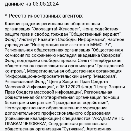
данные на
03.05.2024
* Реестр иностранных агентов:
Калининградская региональная общественная организация "Экозащита!-Женсовет", Фонд содействия защите прав и свобод граждан "Общественный вердикт", Фонд "Институт Развития Свободы Информации", Частное учреждение "Информационное агентство МЕМО. РУ", Региональная общественная организация "Общественная комиссия по сохранению наследия академика Сахарова", Фонд поддержки свободы прессы, Санкт-Петербургская общественная правозащитная организация "Гражданский контроль", Межрегиональная общественная организация "Информационно-просветительский центр "Мемориал", Региональный Фонд "Центр Защиты Прав Средств Массовой Информации", с 05.12.2023 Фонд "Центр Защиты Прав Средств массовой информации", Региональная общественная благотворительная организация помощи беженцам и мигрантам "Гражданское содействие", Негосударственное образовательное учреждение дополнительного профессионального образования (повышение квалификации) специалистов "АКАДЕМИЯ ПО ПРАВАМ ЧЕЛОВЕКА", Свердловская региональная общественная организация "Сутяжник", Автономная некоммерческая организация "Центр независимых социологических исследований", Союз общественных объединений "Российский исследовательский центр по правам человека", Региональное общественное учреждение научно-информационный центр "МЕМОРИАЛ", Некоммерческая организация "Фонд защиты гласности", Автономная некоммерческая организация "Институт прав человека", Городская общественная организация "Екатеринбургское общество "МЕМОРИАЛ", Городская общественная организация "Рязанское историко-просветительское и правозащитное общество "Мемориал" (Рязанский Мемориал), Челябинский региональный орган общественной самодеятельности – женское общественное объединение "Женщины Евразии", Челябинский региональный орган общественной самодеятельности "Уральская правозащитная группа", Фонд содействия защите здоровья и социальной справедливости имени Андрея Рылькова, Автономная Некоммерческая Организация "Аналитический Центр Юрия Левады", Автономная некоммерческая организация социальной поддержки населения "Проект Апрель", Региональная общественная организация помощи женщинам и детям, находящимся в кризисной ситуации "Информационно-методический центр "Анна", Фонд содействия развитию массовых коммуникаций и правовому просвещению "Так-так-Так", Фонд содействия устойчивому развитию "Серебряная тайга", Свердловский региональный общественный фонд социальных проектов "Новое время", "Idel.Реалии", Кавказ.Реалии, Крым.Реалии, Телеканал Настоящее Время, Татаро-башкирская служба Радио Свобода (Azatliq Radiosi), Радио Свободная Европа/Радио Свобода (PCE/PC), "Сибирь.Реалии", "Фактограф", Благотворительный фонд помощи осужденным и их семьям, Автономная некоммерческая организация "Институт глобализации и социальных движений", Фонд "В защиту прав заключенных", Частное учреждение "Центр поддержки и содействия развитию средств массовой информации", Пензенский региональный общественный благотворительный фонд "Гражданский союз", "Север.Реалии", Некоммерческая организация Фонд "Правовая инициатива", Общество с ограниченной ответственностью "Радио Свободная Европа/Радио Свобода", Чешское информационное агентство "MEDIUM-ORIENT", Красноярская региональная общественная организация "Мы против СПИДа", Камалягин Денис Николаевич, Маркелов Сергей Евгеньевич, Пономарев Лев Александрович, Савицкая Людмила Алексеевна, Автономная некоммерческая организация "Центр по работе с проблемой насилия "НАСИЛИЮ.НЕТ", Межрегиональный профессиональный союз работников здравоохранения "Альянс врачей", Юридическое лицо, зарегистрированное в Латвийской Республике, SIA "Medusa Project" (регистрационный номер 40103797863, дата регистрации 10.06.2014), Некоммерческая организация "Фонд по борьбе с коррупцией", Автономная некоммерческая организация "Институт права и публичной политики", Баданин Роман Сергеевич, Гликин Максим Александрович, Железнова Мария Михайловна, Лукьянова Юлия Сергеевна, Маетная Елизавета Витальевна, Маняхин Петр Борисович, Чуракова Ольга Владимировна, Ярош Юлия Петровна, Юридическое лицо "The Insider SIA", зарегистрированное в Риге, Латвийская Республика (дата регистрации 26.06.2015), являющееся администратором доменного имени интернет-издания "The Insider SIA", https://theins.ru, Постернак Алексей Евгеньевич, Рубин Михаил Аркадьевич, Анин Роман Александрович, Юридическое лицо Istories fonds, зарегистрированное в Латвийской Республике (регистрационный номер 50008295751, дата регистрации 24.02.2020), Великовский Дмитрий Александрович, Долинина Ирина Николаевна, Мароховская Алеся Алексеевна, Шлейнов Роман Юрьевич, Шмагун Олеся Валентиновна, Общество с ограниченной ответственностью "Альтаир 2021", Общество с ограниченной ответственностью "Вега 2021", Общество с ограниченной ответственностью "Главный редактор 2021", Общество с ограниченной ответственностью "Ромашки монолит", Важенков Артем Валерьевич, Ивановская областная общественная организация "Центр гендерных исследований", Гурман Юрий Альбертович, Медиапроект "ОВД-Инфо", Егоров Владимир Владимирович, Жилинский Владимир Александрович, Общество с ограниченной ответственностью "ЗП", Иванова София Юрьевна, Карезина Инна Павловна, Кильтау Екатерина Викторовна, Петров Алексей Викторович, Пискунов Сергей Евгеньевич, Смирнов Сергей Сергеевич, Тихонов Михаил Сергеевич, Общество с ограниченной ответственностью "ЖУРНАЛИСТ-ИНОСТРАННЫЙ АГЕНТ", Арапова Галина Юрьевна, Вольтская Татьяна Анатольевна, Американская компания "Mason G.E.S. Anonymous Foundation" (США), являющаяся владельцем интернет-издания https://mnews.world/, Компания "Stichting Bellingcat", зарегистрированная в Нидерландах (дата регистрации 11.07.2018), Захаров Андрей Вячеславович, Клепиковская Екатерина Дмитриевна, Общество с ограниченной ответственностью "МЕМО", Перл Роман Александрович, Симонов Евгений Алексеевич, Соловьева Елена Анатольевна, Сотников Даниил Владимирович, Сурначева Елизавета Дмитриевна, Автономная некоммерческая организация по защите прав человека и информированию населения "Якутия – Наше Мнение", Общество с ограниченной ответственностью "Москоу диджитал медиа", с 26.01.2023 Общество с ограниченной ответственностью "Чайка Белые сады", Ветошкина Валерия Валерьевна, Заговора Максим Александрович, Межрегиональное общественное движение "Российская ЛГБТ - сеть", Оленичев Максим Владимирович, Павлов Иван Юрьевич, Скворцова Елена Сергеевна, Общество с ограниченной ответственностью "Как бы инагент", Кочетков Игорь Викторович, Общество с ограниченной ответственностью "Честные выборы", Еланчик Олег Александрович, Общество с ограниченной ответственностью "Нобелевский призыв", Гималова Регина Эмилевна, Григорьев Андрей Валерьевич, Григорьева Алина Александровна, Ассоциация по содействию защите прав призывников, альтернативнослужащих и военнослужащих "Правозащитная группа "Гражданин.Армия.Право", Хисамова Регина Фаритовна, Автономная некоммерческая организация по реализации социально-правовых программ "Лилит", Дальневосточное общественное движение "Маяк", Санкт-Петербургская ЛГБТ-инициативная группа "Выход", Инициативная группа ЛГБТ+ "Реверс", Алексеев Андрей Викторович, Бекбулатова Таисия Львовна, Беляев Иван Михайлович, Владыкина Елена Сергеевна, Гельман Марат Александрович, Никульшина Вероника Юрьевна, Толоконникова Надежда Андреевна, Шендерович Виктор Анатольевич, Общество с ограниченной ответственностью "Данное сообщение", Общество с ограниченной ответственностью Издательский дом "Новая глава", Айнбиндер Александра Александровна, Московский комьюнити-центр для ЛГБТ+инициатив, Благотворительный фонд развития филантропии, Deutsche Welle (Германия, Kurt-Schumacher-Strasse 3, 53113 Bonn), Борзунова Мария Михайловна, Воробьев Виктор Викторович, Голубева Анна Львовна, Константинова Алла Михайловна, Малкова Ирина Владимировна, Мурадов Мурад Абдулгалимович, Осетинская Елизавета Николаевна, Понасенков Евгений Николаевич, Ганапольский Матвей Юрьевич, Киселев Евгений Алексеевич, Борухович Ирина Григорьевна, Дремин Иван Тимофеевич, Дубровский Дмитрий Викторович, Красноярская региональная общественная организация поддержки и развития альтернативных образовательных технологий и межкультурных коммуникаций "ИНТЕРРА", Маяковская Екатерина Алексеевна, Фейгин Марк Захарович, Филимонов Андрей Викторович, Дзугкоева Регина Николаевна, Доброхотов Роман Александрович, Дудь Юрий Александрович, Елкин Сергей Владимирович, Кругликов Кирилл Игоревич, Сабунаева Мария Леонидовна, Семенов Алексей Владимирович, Шаинян Карен Багратович, Шульман Екатерина Михайловна, Асафьев Артур Валерьевич, Вахштайн Виктор Семенович, Венедиктов Алексей Алексеевич, Лушникова Екатерина Евгеньевна, Волков Леонид Михайлович, Невзоров Александр Глебович, Пархоменко Сергей Борисович, Сироткин Ярослав Николаевич, Кара-Мурза Владимир Владимирович, Баранова Наталья Владимировна, Гозман Леонид Яковлевич, Кагарлицкий Борис Юльевич, Климарев Михаил Валерьевич, Милов Владимир Станиславович, Автономная некоммерческая организация Краснодарский центр современного искусства "Типография", Моргенштерн Алишер Тагирович, Соболь Любовь Эдуардовна, Общество с ограниченной ответственностью "ЛИЗА НОРМ", Каспаров Гарри Кимович, Ходорковский Михаил Борисович, Общество с ограниченной ответственностью "Апрельские тезисы", Данилович Ирина Брониславовна, Кашин Олег Владимирович, Петров Николай Владимирович, Пивоваров Алексей Владимирович, Соколов Михаил Владимирович, Цветкова Юлия Владимировна, Чичваркин Евгений Александрович, Комитет против пыток/Команда против пыток, Общество с ограниченной ответственностью "Первый научный", Общество с ограниченной ответственностью "Вертолет и ко", Белоцерковская Вероника Борисовна, Кац Максим Евгеньевич, Лазарева Татьяна Юрьевна, Шаведдинов Руслан Табризович, Яшин Илья Валерьевич, Общество с ограниченной ответственностью "Иноагент ААВ", Алешковский Дмитрий Петрович, Альбац Евгения Марковна, Быков Дмитрий Львович, Галямина Юлия Евгеньевна, Лойко Сергей Леонидович, Мартынов Кирилл Константинович, Медведев Сергей Александрович, Крашенинников Федор Геннадиевич, Гордеева Катерина Вл