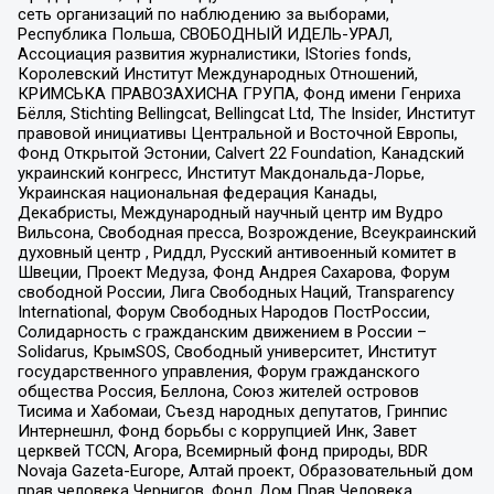
сеть организаций по наблюдению за выборами,
Республика Польша, СВОБОДНЫЙ ИДЕЛЬ-УРАЛ,
Ассоциация развития журналистики, IStories fonds,
Королевский Институт Международных Отношений,
КРИМСЬКА ПРАВОЗАХИСНА ГРУПА, Фонд имени Генриха
Бёлля, Stichting Bellingcat, Bellingcat Ltd, The Insider, Институт
правовой инициативы Центральной и Восточной Европы,
Фонд Открытой Эстонии, Calvert 22 Foundation, Канадский
украинский конгресс, Институт Макдональда-Лорье,
Украинская национальная федерация Канады,
Декабристы, Международный научный центр им Вудро
Вильсона, Свободная пресса, Возрождение, Всеукраинский
духовный центр , Риддл, Русский антивоенный комитет в
Швеции, Проект Медуза, Фонд Андрея Сахарова, Форум
свободной России, Лига Свободных Наций, Transparеncy
International, Форум Свободных Народов ПостРоссии,
Солидарность с гражданским движением в России –
Solidarus, КрымSOS, Свободный университет, Институт
государственного управления, Форум гражданского
общества Россия, Беллона, Союз жителей островов
Тисима и Хабомаи, Съезд народных депутатов, Гринпис
Интернешнл, Фонд борьбы с коррупцией Инк, Завет
церквей TCCN, Агора, Всемирный фонд природы, BDR
Novaja Gazeta-Europe, Алтай проект, Образовательный дом
прав человека Чернигов, Фонд Дом Прав Человека,