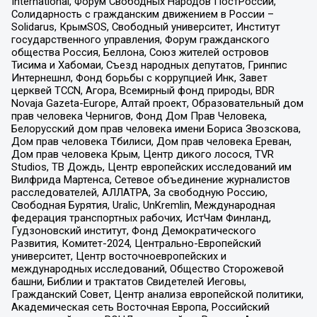
International, Форум Свободных Народов ПостРоссии,
Солидарность с гражданским движением в России –
Solidarus, КрымSOS, Свободный университет, Институт
государственного управления, Форум гражданского
общества Россия, Беллона, Союз жителей островов
Тисима и Хабомаи, Съезд народных депутатов, Гринпис
Интернешнл, Фонд борьбы с коррупцией Инк, Завет
церквей TCCN, Агора, Всемирный фонд природы, BDR
Novaja Gazeta-Europe, Алтай проект, Образовательный дом
прав человека Чернигов, Фонд Дом Прав Человека,
Белорусский дом прав человека имени Бориса Звозскова,
Дом прав человека Тбилиси, Дом прав человека Ереван,
Дом прав человека Крым, Центр дикого лосося, TVR
Studios, ТВ Дождь, Центр европейских исследований им
Вилфрида Мартенса, Сетевое объединение журналистов
расследователей, АЛЛАТРА, За свободную Россию,
Свободная Бурятия, Uralic, UnKremlin, Международная
федерация транспортных рабочих, ИстЧам Финланд,
Гудзоновский институт, Фонд Демократического
Развития, Комитет-2024, Центрально-Европейский
университет, Центр восточноевропейских и
международных исследований, Общество Сторожевой
башни, Библии и трактатов Свидетелей Иеговы,
Гражданский Совет, Центр анализа европейской политики,
Академическая сеть Восточная Европа, Российский