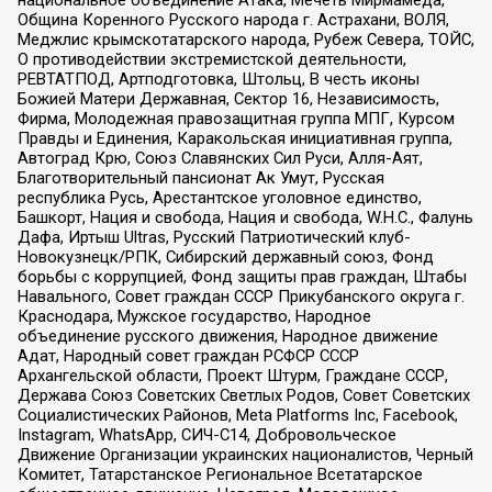
национальное объединение Атака, Мечеть Мирмамеда,
Община Коренного Русского народа г. Астрахани, ВОЛЯ,
Меджлис крымскотатарского народа, Рубеж Севера, ТОЙС,
О противодействии экстремистской деятельности,
РЕВТАТПОД, Артподготовка, Штольц, В честь иконы
Божией Матери Державная, Сектор 16, Независимость,
Фирма, Молодежная правозащитная группа МПГ, Курсом
Правды и Единения, Каракольская инициативная группа,
Автоград Крю, Союз Славянских Сил Руси, Алля-Аят,
Благотворительный пансионат Ак Умут, Русская
республика Русь, Арестантское уголовное единство,
Башкорт, Нация и свобода, Нация и свобода, W.H.С., Фалунь
Дафа, Иртыш Ultras, Русский Патриотический клуб-
Новокузнецк/РПК, Сибирский державный союз, Фонд
борьбы с коррупцией, Фонд защиты прав граждан, Штабы
Навального, Совет граждан СССР Прикубанского округа г.
Краснодара, Мужское государство, Народное
объединение русского движения, Народное движение
Адат, Народный совет граждан РСФСР СССР
Архангельской области, Проект Штурм, Граждане СССР,
Держава Союз Советских Светлых Родов, Совет Советских
Социалистических Районов, Meta Platforms Inc, Facebook,
Instagram, WhatsApp, СИЧ-С14, Добровольческое
Движение Организации украинских националистов, Черный
Комитет, Татарстанское Региональное Всетатарское