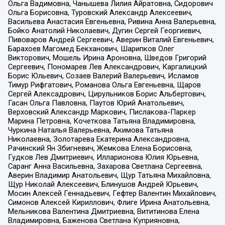
Ольга Вадимовна, Чанышева Лилия Айратовна, Сидорович
Ольга Борисовна, Туровский Александр Алексеевич,
Васильева Анастасия Евгеньевна, Ривина Анна Валерьевна,
Бойко Анатолий Николаевич, Дугин Сергей Георгиевич,
Пивоваров Андрей Сергеевич, Аверин Виталий Евгеньевич,
Барахоев Магомед Бекханович, Шарипков Олег
Викторович, Мошель Ирина Ароновна, Шведов Григорий
Сергеевич, Пономарев Лев Александрович, Каргалицкий
Борис Юльевич, Созаев Валерий Валерьевич, Исламов
Тимур Рифгатович, Романова Ольга Евгеньевна, Щаров
Сергей Алексадрович, Цирульников Борис Альбертович,
Гасан Ольга Павловна, Паутов Юрий Анатольевич,
Верховский Александр Маркович, Пислакова-Паркер
Марина Петровна, Кочеткова Татьяна Владимировна,
Чуркина Наталья Валерьевна, Акимова Татьяна
Николаевна, Золотарева Екатерина Александровна,
Рачинский Ян Збигневич, Жемкова Елена Борисовна,
Гудков Лев Дмитриевич, Илларионова Юлия Юрьевна,
Саранг Анна Васильевна, Захарова Светлана Сергеевна,
Аверин Владимир Анатольевич, Щур Татьяна Михайловна,
Щур Николай Алексеевич, Блинушов Андрей Юрьевич,
Мосин Алексей Геннадьевич, Гефтер Валентин Михайлович,
Симонов Алексей Кириллович, Флиге Ирина Анатольевна,
Мельникова Валентина Дмитриевна, Вититинова Елена
Владимировна, Баженова Светлана Куприяновна,