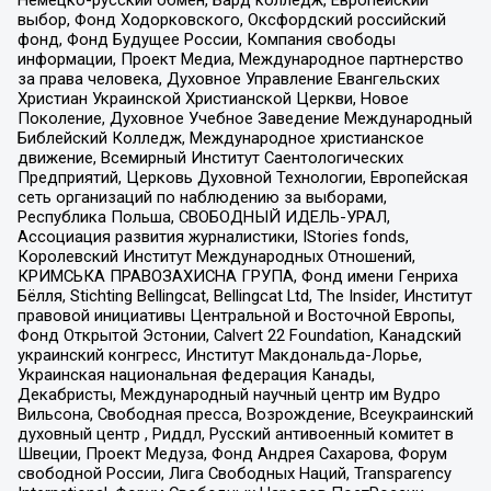
выбор, Фонд Ходорковского, Оксфордский российский
фонд, Фонд Будущее России, Компания свободы
информации, Проект Медиа, Международное партнерство
за права человека, Духовное Управление Евангельских
Христиан Украинской Христианской Церкви, Новое
Поколение, Духовное Учебное Заведение Международный
Библейский Колледж, Международное христианское
движение, Всемирный Институт Саентологических
Предприятий, Церковь Духовной Технологии, Европейская
сеть организаций по наблюдению за выборами,
Республика Польша, СВОБОДНЫЙ ИДЕЛЬ-УРАЛ,
Ассоциация развития журналистики, IStories fonds,
Королевский Институт Международных Отношений,
КРИМСЬКА ПРАВОЗАХИСНА ГРУПА, Фонд имени Генриха
Бёлля, Stichting Bellingcat, Bellingcat Ltd, The Insider, Институт
правовой инициативы Центральной и Восточной Европы,
Фонд Открытой Эстонии, Calvert 22 Foundation, Канадский
украинский конгресс, Институт Макдональда-Лорье,
Украинская национальная федерация Канады,
Декабристы, Международный научный центр им Вудро
Вильсона, Свободная пресса, Возрождение, Всеукраинский
духовный центр , Риддл, Русский антивоенный комитет в
Швеции, Проект Медуза, Фонд Андрея Сахарова, Форум
свободной России, Лига Свободных Наций, Transparеncy