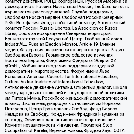
комитет действия, РЭНД корпорейшн, Русская Америка за
демократию в России, Настоящая Россия, Глобальная сеть
журналистов-расследователей, Служба поддержки,
Свободная Россия Берлин, Свободная Россия Северный
Рейн-Вестфалия, Фонд глобальной помощи, Антивоенный
комитет России, Russie-Libertes, La Asocicion de Rusos
Libres, Союз за возвращение Северных территорий,
Крымскотатарский Ресурсный Центр, Глобальный союз
IndustriALL, Russian Election Monitor, Article 19, Мнение
медиа, Федерация анархического черного креста, Радио
Свободная Европа, Германское общество изучения
Восточной Европы, Фонд имени Фридриха Эберта, XZ
gGmbH, Мобильная академия поддержки гендерной
демократии и миротворчества, Форум имени Льва
Копелева, American Councils for International Education,
Cultural Vistas, Institute of International Education,
Антивоенное движение Антальи, Открытый диалог, Школа
международных отношений и государственной политики
им Питера Мунка, Российско-канадский демократический
альянс, Школа международных отношений им Нормана
Патерсона, Центр Гражданских Свобод, Фонд Бориса
Немцова за Свободу, Фонд имени Фридриха Науманна за
свободу, Феминистское антивоенное сопротивление,
Комитет независимости Ингушетии, Прометей, Stop
Occupation of Karelia, Вернись живым, Фридом Хаус, СОТА