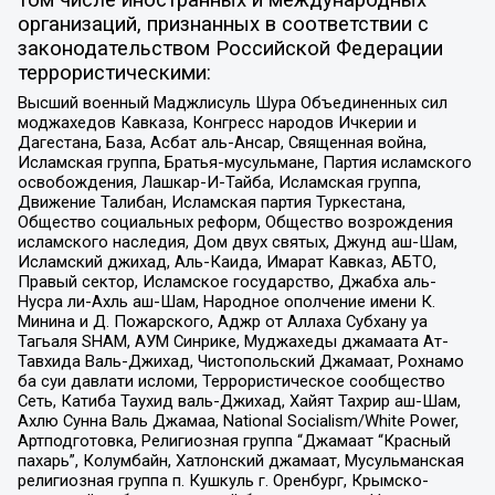
организаций, признанных в соответствии с
законодательством Российской Федерации
террористическими:
Высший военный Маджлисуль Шура Объединенных сил
моджахедов Кавказа, Конгресс народов Ичкерии и
Дагестана, База, Асбат аль-Ансар, Священная война,
Исламская группа, Братья-мусульмане, Партия исламского
освобождения, Лашкар-И-Тайба, Исламская группа,
Движение Талибан, Исламская партия Туркестана,
Общество социальных реформ, Общество возрождения
исламского наследия, Дом двух святых, Джунд аш-Шам,
Исламский джихад, Аль-Каида, Имарат Кавказ, АБТО,
Правый сектор, Исламское государство, Джабха аль-
Нусра ли-Ахль аш-Шам, Народное ополчение имени К.
Минина и Д. Пожарского, Аджр от Аллаха Субхану уа
Тагьаля SHAM, АУМ Синрике, Муджахеды джамаата Ат-
Тавхида Валь-Джихад, Чистопольский Джамаат, Рохнамо
ба суи давлати исломи, Террористическое сообщество
Сеть, Катиба Таухид валь-Джихад, Хайят Тахрир аш-Шам,
Ахлю Сунна Валь Джамаа, National Socialism/White Power,
Артподготовка, Религиозная группа “Джамаат “Красный
пахарь”, Колумбайн, Хатлонский джамаат, Мусульманская
религиозная группа п. Кушкуль г. Оренбург, Крымско-