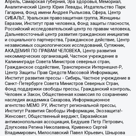
Апрель, Самарская губерния, Эра здоровья, Мемориал,
Аналитический Центр Юрия Левады, Издательство Парк
Гагарина, Фонд имени Андрея Рылькова, Сфера, Центр
СИБАЛЬТ, Уральская правозащитная группа, Женщины
Евразии, Институт прав человека, Фонд защиты гласности,
Российский исследовательский центр по правам человека,
Дальневосточный центр развития гражданских инициатив
и социального партнерства, Гражданское действие, Центр
независимых социологических исследований, Сутяжник,
АКАДЕМИЯ ПО ПРАВАМ ЧЕЛОВЕКА, Центр развития
некоммерческих организаций, Частное учреждение в
Калининграде Совета Министров северных стран,
Гражданское содействие, Трансперенси Интернешнл-Р,
Центр Защиты Прав Средств Массовой Информации,
Институт развития прессы - Сибирь, Частное учреждение в
Санкт-Петербурге Совета Министров Северных Стран,
Фонд поддержки свободы прессы, Гражданский контроль,
Человек и Закон, Общественная комиссия по сохранению
наследия академика Сахарова, Информационное
агентство МЕМО. РУ, Институт региональной прессы,
Институт Развития Свободы Информации, Экозащита!-
Женсовет, Общественный вердикт, Евразийская
антимонопольная ассоциация, Бедушев Петр Петрович,
Дзугкоева Регина Николаевна, Кривенко Сергей
Владимирович, Милославский Павел Юрьевич, Шнырова