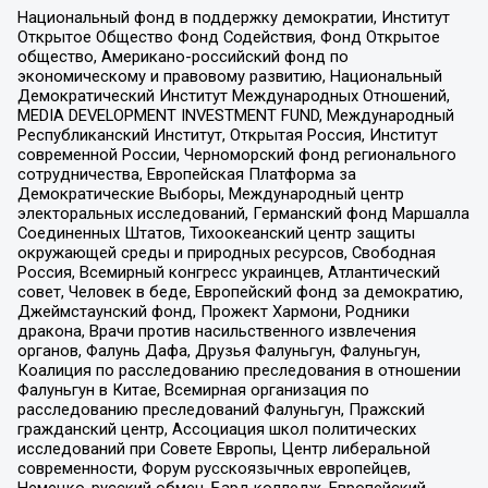
Национальный фонд в поддержку демократии, Институт
Открытое Общество Фонд Содействия, Фонд Открытое
общество, Американо-российский фонд по
экономическому и правовому развитию, Национальный
Демократический Институт Международных Отношений,
MEDIA DEVELOPMENT INVESTMENT FUND, Международный
Республиканский Институт, Открытая Россия, Институт
современной России, Черноморский фонд регионального
сотрудничества, Европейская Платформа за
Демократические Выборы, Международный центр
электоральных исследований, Германский фонд Маршалла
Соединенных Штатов, Тихоокеанский центр защиты
окружающей среды и природных ресурсов, Свободная
Россия, Всемирный конгресс украинцев, Атлантический
совет, Человек в беде, Европейский фонд за демократию,
Джеймстаунский фонд, Прожект Хармони, Родники
дракона, Врачи против насильственного извлечения
органов, Фалунь Дафа, Друзья Фалуньгун, Фалуньгун,
Коалиция по расследованию преследования в отношении
Фалуньгун в Китае, Всемирная организация по
расследованию преследований Фалуньгун, Пражский
гражданский центр, Ассоциация школ политических
исследований при Совете Европы, Центр либеральной
современности, Форум русскоязычных европейцев,
Немецко-русский обмен, Бард колледж, Европейский