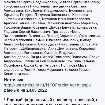
Максимов Сергей Владимирович, Беляев Сергей Иванович,
Голубева Елена Николаевна, Ганнушкина Светлана
Алексеевна, Закс Елена Владимировна, Буртина Елена
Юрьевна, Гендель Людмила Залмановна, Кокорина
Екатерина Алексеевна, Шуманов Илья Вячеславович,
Арапова Галина Юрьевна, Свечников Анатолий Мариевич,
Прохоров Вадим Юрьевич, Шахова Елена Владимировна,
Подузов Сергей Васильевич, Протасова Ирина
Вячеславовна, Литинский Леонид Борисович, Лукашевский
Сергей Маркович, Бахмин Вячеслав Иванович, Шабад
Анатолий Ефимович, Сухих Дарья Николаевна, Орлов Олег
Петрович, Добровольская Анна Дмитриевна, Королева
Александра Евгеньевна, Смирнов Владимир
Александрович, Вицин Сергей Ефимович, Золотухин Борис
Андреевич, Левинсон Лев Семенович, Локшина Татьяна
Иосифовна, Орлов Олег Петрович, Полякова Мара
Федоровна, Резник Генри Маркович, Захаров Герман
Константинович
Источник:
http://unro.minjust.ru/NKOForeignAgent.aspx
данные на
24.03.2022
* Единый федеральный список организаций, в
том числе иностранных и международных