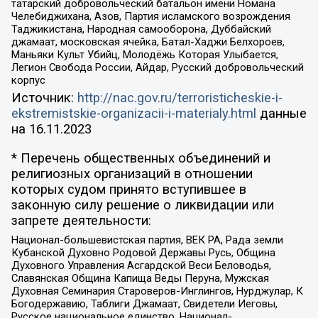
татарский добровольческий батальон имени Номана
Челебиджихана, Азов, Партия исламского возрождения
Таджикистана, Народная самооборона, Дуббайский
джамаат, московская ячейка, Батал-Хаджи Белхороев,
Маньяки Культ Убийц, Молодёжь Которая Улыбается,
Легион Свобода России, Айдар, Русский добровольческий
корпус
Источник:
http://nac.gov.ru/terroristicheskie-i-
ekstremistskie-organizacii-i-materialy.html
данные
на
16.11.2023
* Перечень общественных объединений и
религиозных организаций в отношении
которых судом принято вступившее в
законную силу решение о ликвидации или
запрете деятельности:
Национал-большевистская партия, ВЕК РА, Рада земли
Кубанской Духовно Родовой Державы Русь, Община
Духовного Управления Асгардской Веси Беловодья,
Славянская Община Капища Веды Перуна, Мужская
Духовная Семинария Староверов-Инглингов, Нурджулар, К
Богодержавию, Таблиги Джамаат, Свидетели Иеговы,
Русское национальное единство, Национал-