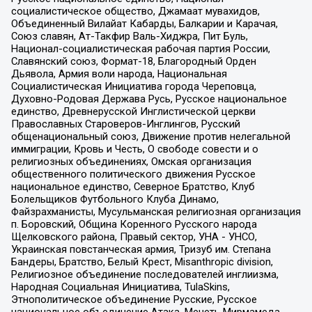
социалистическое общество, Джамаат мувахидов,
Объединенный Вилайат Кабарды, Балкарии и Карачая,
Союз славян, Ат-Такфир Валь-Хиджра, Пит Буль,
Национал-социалистическая рабочая партия России,
Славянский союз, Формат-18, Благородный Орден
Дьявола, Армия воли народа, Национальная
Социалистическая Инициатива города Череповца,
Духовно-Родовая Держава Русь, Русское национальное
единство, Древнерусской Инглистической церкви
Православных Староверов-Инглингов, Русский
общенациональный союз, Движение против нелегальной
иммиграции, Кровь и Честь, О свободе совести и о
религиозных объединениях, Омская организация
общественного политического движения Русское
национальное единство, Северное Братство, Клуб
Болельщиков Футбольного Клуба Динамо,
Файзрахманисты, Мусульманская религиозная организация
п. Боровский, Община Коренного Русского народа
Щелковского района, Правый сектор, УНА - УНСО,
Украинская повстанческая армия, Тризуб им. Степана
Бандеры, Братство, Белый Крест, Misanthropic division,
Религиозное объединение последователей инглиизма,
Народная Социальная Инициатива, TulaSkins,
Этнополитическое объединение Русские, Русское