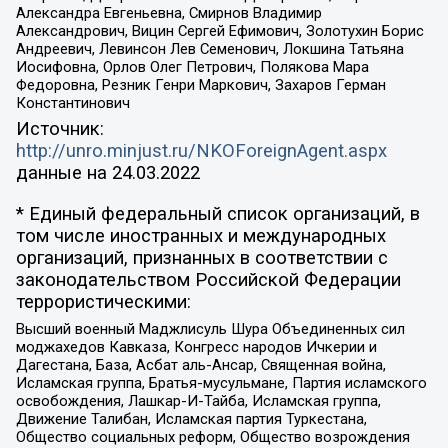
Александра Евгеньевна, Смирнов Владимир
Александрович, Вицин Сергей Ефимович, Золотухин Борис
Андреевич, Левинсон Лев Семенович, Локшина Татьяна
Иосифовна, Орлов Олег Петрович, Полякова Мара
Федоровна, Резник Генри Маркович, Захаров Герман
Константинович
Источник:
http://unro.minjust.ru/NKOForeignAgent.aspx
данные на
24.03.2022
* Единый федеральный список организаций, в
том числе иностранных и международных
организаций, признанных в соответствии с
законодательством Российской Федерации
террористическими:
Высший военный Маджлисуль Шура Объединенных сил
моджахедов Кавказа, Конгресс народов Ичкерии и
Дагестана, База, Асбат аль-Ансар, Священная война,
Исламская группа, Братья-мусульмане, Партия исламского
освобождения, Лашкар-И-Тайба, Исламская группа,
Движение Талибан, Исламская партия Туркестана,
Общество социальных реформ, Общество возрождения