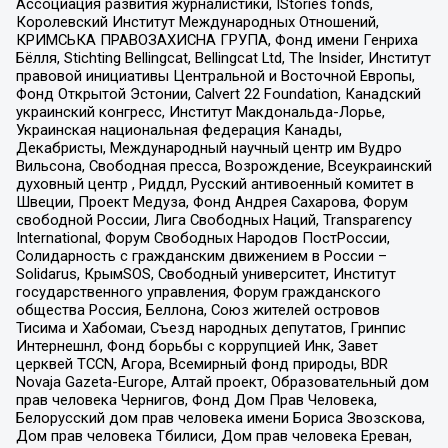
Ассоциация развития журналистики, IStories fonds,
Королевский Институт Международных Отношений,
КРИМСЬКА ПРАВОЗАХИСНА ГРУПА, Фонд имени Генриха
Бёлля, Stichting Bellingcat, Bellingcat Ltd, The Insider, Институт
правовой инициативы Центральной и Восточной Европы,
Фонд Открытой Эстонии, Calvert 22 Foundation, Канадский
украинский конгресс, Институт Макдональда-Лорье,
Украинская национальная федерация Канады,
Декабристы, Международный научный центр им Вудро
Вильсона, Свободная пресса, Возрождение, Всеукраинский
духовный центр , Риддл, Русский антивоенный комитет в
Швеции, Проект Медуза, Фонд Андрея Сахарова, Форум
свободной России, Лига Свободных Наций, Transparеncy
International, Форум Свободных Народов ПостРоссии,
Солидарность с гражданским движением в России –
Solidarus, КрымSOS, Свободный университет, Институт
государственного управления, Форум гражданского
общества Россия, Беллона, Союз жителей островов
Тисима и Хабомаи, Съезд народных депутатов, Гринпис
Интернешнл, Фонд борьбы с коррупцией Инк, Завет
церквей TCCN, Агора, Всемирный фонд природы, BDR
Novaja Gazeta-Europe, Алтай проект, Образовательный дом
прав человека Чернигов, Фонд Дом Прав Человека,
Белорусский дом прав человека имени Бориса Звозскова,
Дом прав человека Тбилиси, Дом прав человека Ереван,