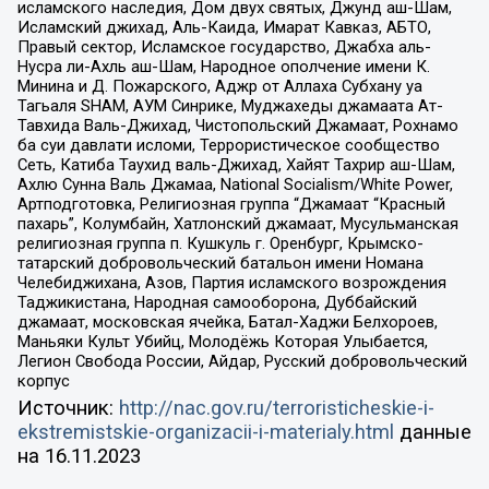
исламского наследия, Дом двух святых, Джунд аш-Шам,
Исламский джихад, Аль-Каида, Имарат Кавказ, АБТО,
Правый сектор, Исламское государство, Джабха аль-
Нусра ли-Ахль аш-Шам, Народное ополчение имени К.
Минина и Д. Пожарского, Аджр от Аллаха Субхану уа
Тагьаля SHAM, АУМ Синрике, Муджахеды джамаата Ат-
Тавхида Валь-Джихад, Чистопольский Джамаат, Рохнамо
ба суи давлати исломи, Террористическое сообщество
Сеть, Катиба Таухид валь-Джихад, Хайят Тахрир аш-Шам,
Ахлю Сунна Валь Джамаа, National Socialism/White Power,
Артподготовка, Религиозная группа “Джамаат “Красный
пахарь”, Колумбайн, Хатлонский джамаат, Мусульманская
религиозная группа п. Кушкуль г. Оренбург, Крымско-
татарский добровольческий батальон имени Номана
Челебиджихана, Азов, Партия исламского возрождения
Таджикистана, Народная самооборона, Дуббайский
джамаат, московская ячейка, Батал-Хаджи Белхороев,
Маньяки Культ Убийц, Молодёжь Которая Улыбается,
Легион Свобода России, Айдар, Русский добровольческий
корпус
Источник:
http://nac.gov.ru/terroristicheskie-i-
ekstremistskie-organizacii-i-materialy.html
данные
на
16.11.2023