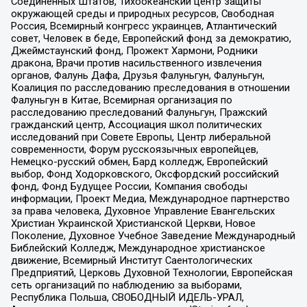
Соединенных Штатов, Тихоокеанский центр защиты
окружающей среды и природных ресурсов, Свободная
Россия, Всемирный конгресс украинцев, Атлантический
совет, Человек в беде, Европейский фонд за демократию,
Джеймстаунский фонд, Прожект Хармони, Родники
дракона, Врачи против насильственного извлечения
органов, Фалунь Дафа, Друзья Фалуньгун, Фалуньгун,
Коалиция по расследованию преследования в отношении
Фалуньгун в Китае, Всемирная организация по
расследованию преследований Фалуньгун, Пражский
гражданский центр, Ассоциация школ политических
исследований при Совете Европы, Центр либеральной
современности, Форум русскоязычных европейцев,
Немецко-русский обмен, Бард колледж, Европейский
выбор, Фонд Ходорковского, Оксфордский российский
фонд, Фонд Будущее России, Компания свободы
информации, Проект Медиа, Международное партнерство
за права человека, Духовное Управление Евангельских
Христиан Украинской Христианской Церкви, Новое
Поколение, Духовное Учебное Заведение Международный
Библейский Колледж, Международное христианское
движение, Всемирный Институт Саентологических
Предприятий, Церковь Духовной Технологии, Европейская
сеть организаций по наблюдению за выборами,
Республика Польша, СВОБОДНЫЙ ИДЕЛЬ-УРАЛ,