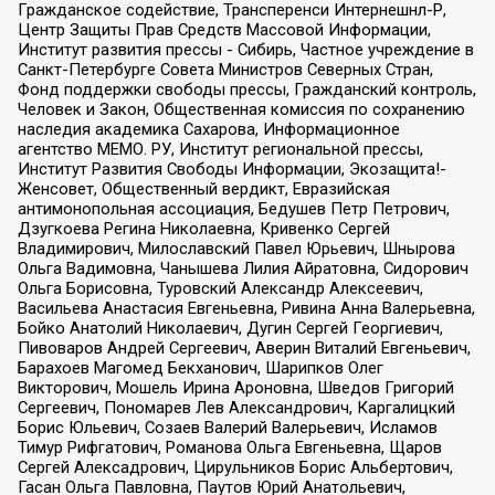
Гражданское содействие, Трансперенси Интернешнл-Р,
Центр Защиты Прав Средств Массовой Информации,
Институт развития прессы - Сибирь, Частное учреждение в
Санкт-Петербурге Совета Министров Северных Стран,
Фонд поддержки свободы прессы, Гражданский контроль,
Человек и Закон, Общественная комиссия по сохранению
наследия академика Сахарова, Информационное
агентство МЕМО. РУ, Институт региональной прессы,
Институт Развития Свободы Информации, Экозащита!-
Женсовет, Общественный вердикт, Евразийская
антимонопольная ассоциация, Бедушев Петр Петрович,
Дзугкоева Регина Николаевна, Кривенко Сергей
Владимирович, Милославский Павел Юрьевич, Шнырова
Ольга Вадимовна, Чанышева Лилия Айратовна, Сидорович
Ольга Борисовна, Туровский Александр Алексеевич,
Васильева Анастасия Евгеньевна, Ривина Анна Валерьевна,
Бойко Анатолий Николаевич, Дугин Сергей Георгиевич,
Пивоваров Андрей Сергеевич, Аверин Виталий Евгеньевич,
Барахоев Магомед Бекханович, Шарипков Олег
Викторович, Мошель Ирина Ароновна, Шведов Григорий
Сергеевич, Пономарев Лев Александрович, Каргалицкий
Борис Юльевич, Созаев Валерий Валерьевич, Исламов
Тимур Рифгатович, Романова Ольга Евгеньевна, Щаров
Сергей Алексадрович, Цирульников Борис Альбертович,
Гасан Ольга Павловна, Паутов Юрий Анатольевич,