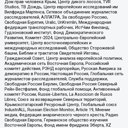
Дом прав человека Крым, Центр дикого лосося, TVR
Studios, ТВ Дождь, Центр европейских исследований им
Вилфрида Мартенса, Сетевое объединение журналистов
расследователей, АЛЛАТРА, За свободную Россию,
Свободная Бурятия, Uralic, UnKremlin, Международная
федерация транспортных рабочих, ИстЧам Финланд,
Гудзоновский институт, Фонд Демократического
Развития, Комитет-2024, Центрально-Европейский
университет, Центр восточноевропейских и
международных исследований, Общество Сторожевой
башни, Библии и трактатов Свидетелей Иеговы,
Гражданский Совет, Центр анализа европейской политики,
Академическая сеть Восточная Европа, Российский
комитет действия, РЭНД корпорейшн, Русская Америка за
демократию в России, Настоящая Россия, Глобальная сеть
журналистов-расследователей, Служба поддержки,
Свободная Россия Берлин, Свободная Россия Северный
Рейн-Вестфалия, Фонд глобальной помощи, Антивоенный
комитет России, Russie-Libertes, La Asocicion de Rusos
Libres, Союз за возвращение Северных территорий,
Крымскотатарский Ресурсный Центр, Глобальный союз
IndustriALL, Russian Election Monitor, Article 19, Мнение
медиа, Федерация анархического черного креста, Радио
Свободная Европа, Германское общество изучения
Восточной Европы, Фонд имени Фридриха Эберта, XZ