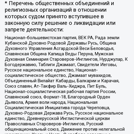
* Перечень общественных объединений и
религиозных организаций в отношении
которых судом принято вступившее в
законную силу решение о ликвидации или
запрете деятельности:
Национал-большевистская партия, ВЕК РА, Рада земли
Кубанской Духовно Родовой Державы Русь, Община
Духовного Управления Асгардской Веси Беловодья,
Славянская Община Капища Веды Перуна, Мужская
Духовная Семинария Староверов-Инглингов, Нурджулар, К
Богодержавию, Таблиги Джамаат, Свидетели Иеговы,
Русское национальное единство, Национал-
социалистическое общество, Джамаат мувахидов,
Объединенный Вилайат Кабарды, Балкарии и Карачая,
Союз славян, Ат-Такфир Валь-Хиджра, Пит Буль,
Национал-социалистическая рабочая партия России,
Славянский союз, Формат-18, Благородный Орден
Дьявола, Армия воли народа, Национальная
Социалистическая Инициатива города Череповца,
Духовно-Родовая Держава Русь, Русское национальное
единство, Древнерусской Инглистической церкви
Православных Староверов-Инглингов, Русский
общенациональный союз, Движение против нелегальной