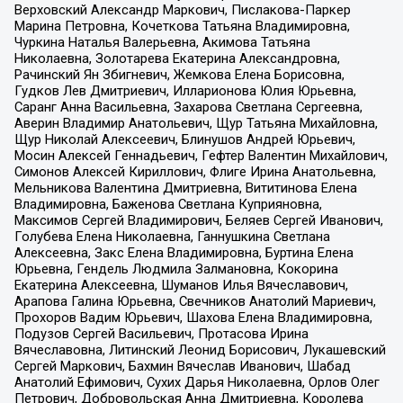
Верховский Александр Маркович, Пислакова-Паркер
Марина Петровна, Кочеткова Татьяна Владимировна,
Чуркина Наталья Валерьевна, Акимова Татьяна
Николаевна, Золотарева Екатерина Александровна,
Рачинский Ян Збигневич, Жемкова Елена Борисовна,
Гудков Лев Дмитриевич, Илларионова Юлия Юрьевна,
Саранг Анна Васильевна, Захарова Светлана Сергеевна,
Аверин Владимир Анатольевич, Щур Татьяна Михайловна,
Щур Николай Алексеевич, Блинушов Андрей Юрьевич,
Мосин Алексей Геннадьевич, Гефтер Валентин Михайлович,
Симонов Алексей Кириллович, Флиге Ирина Анатольевна,
Мельникова Валентина Дмитриевна, Вититинова Елена
Владимировна, Баженова Светлана Куприяновна,
Максимов Сергей Владимирович, Беляев Сергей Иванович,
Голубева Елена Николаевна, Ганнушкина Светлана
Алексеевна, Закс Елена Владимировна, Буртина Елена
Юрьевна, Гендель Людмила Залмановна, Кокорина
Екатерина Алексеевна, Шуманов Илья Вячеславович,
Арапова Галина Юрьевна, Свечников Анатолий Мариевич,
Прохоров Вадим Юрьевич, Шахова Елена Владимировна,
Подузов Сергей Васильевич, Протасова Ирина
Вячеславовна, Литинский Леонид Борисович, Лукашевский
Сергей Маркович, Бахмин Вячеслав Иванович, Шабад
Анатолий Ефимович, Сухих Дарья Николаевна, Орлов Олег
Петрович, Добровольская Анна Дмитриевна, Королева