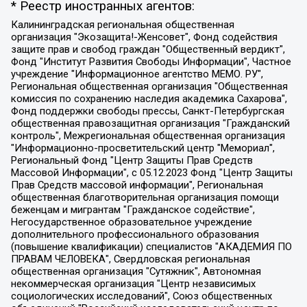
* Реестр иностранных агентов:
Калининградская региональная общественная организация "Экозащита!-Женсовет", Фонд содействия защите прав и свобод граждан "Общественный вердикт", Фонд "Институт Развития Свободы Информации", Частное учреждение "Информационное агентство МЕМО. РУ", Региональная общественная организация "Общественная комиссия по сохранению наследия академика Сахарова", Фонд поддержки свободы прессы, Санкт-Петербургская общественная правозащитная организация "Гражданский контроль", Межрегиональная общественная организация "Информационно-просветительский центр "Мемориал", Региональный Фонд "Центр Защиты Прав Средств Массовой Информации", с 05.12.2023 Фонд "Центр Защиты Прав Средств массовой информации", Региональная общественная благотворительная организация помощи беженцам и мигрантам "Гражданское содействие", Негосударственное образовательное учреждение дополнительного профессионального образования (повышение квалификации) специалистов "АКАДЕМИЯ ПО ПРАВАМ ЧЕЛОВЕКА", Свердловская региональная общественная организация "Сутяжник", Автономная некоммерческая организация "Центр независимых социологических исследований", Союз общественных объединений "Российский исследовательский центр по правам человека", Региональное общественное учреждение научно-информационный центр "МЕМОРИАЛ", Некоммерческая организация "Фонд защиты гласности", Автономная некоммерческая организация "Институт прав человека", Городская общественная организация "Екатеринбургское общество "МЕМОРИАЛ", Городская общественная организация "Рязанское историко-просветительское и правозащитное общество "Мемориал" (Рязанский Мемориал), Челябинский региональный орган общественной самодеятельности – женское общественное объединение "Женщины Евразии", Челябинский региональный орган общественной самодеятельности "Уральская правозащитная группа", Фонд содействия защите здоровья и социальной справедливости имени Андрея Рылькова, Автономная Некоммерческая Организация "Аналитический Центр Юрия Левады", Автономная некоммерческая организация социальной поддержки населения "Проект Апрель", Региональная общественная организация помощи женщинам и детям, находящимся в кризисной ситуации "Информационно-методический центр "Анна", Фонд содействия развитию массовых коммуникаций и правовому просвещению "Так-так-Так", Фонд содействия устойчивому развитию "Серебряная тайга", Свердловский региональный общественный фонд социальных проектов "Новое время", "Idel.Реалии", Кавказ.Реалии, Крым.Реалии, Телеканал Настоящее Время, Татаро-башкирская служба Радио Свобода (Azatliq Radiosi), Радио Свободная Европа/Радио Свобода (PCE/PC), "Сибирь.Реалии", "Фактограф", Благотворительный фонд помощи осужденным и их семьям, Автономная некоммерческая организация "Институт глобализации и социальных движений", Фонд "В защиту прав заключенных", Частное учреждение "Центр поддержки и содействия развитию средств массовой информации", Пензенский региональный общественный благотворительный фонд "Гражданский союз", "Север.Реалии", Некоммерческая организация Фонд "Правовая инициатива", Общество с ограниченной ответственностью "Радио Свободная Европа/Радио Свобода", Чешское информационное агентство "MEDIUM-ORIENT", Красноярская региональная общественная организация "Мы против СПИДа", Камалягин Денис Николаевич, Маркелов Сергей Евгеньевич, Пономарев Лев Александрович, Савицкая Людмила Алексеевна, Автономная некоммерческая организация "Центр по работе с проблемой насилия "НАСИЛИЮ.НЕТ", Межрегиональный профессиональный союз работников здравоохранения "Альянс врачей", Юридическое лицо, зарегистрированное в Латвийской Республике, SIA "Medusa Project" (регистрационный номер 40103797863, дата регистрации 10.06.2014), Некоммерческая организация "Фонд по борьбе с коррупцией", Автономная некоммерческая организация "Институт права и публичной политики", Баданин Роман Сергеевич, Гликин Максим Александрович, Железнова Мария Михайловна, Лукьянова Юлия Сергеевна, Маетная Елизавета Витальевна, Маняхин Петр Борисович, Чуракова Ольга Владимировна, Ярош Юлия Петровна, Юридическое лицо "The Insider SIA", зарегистрированное в Риге, Латвийская Республика (дата регистрации 26.06.2015), являющееся администратором доменного имени интернет-издания "The Insider SIA", https://theins.ru, Постернак Алексей Евгеньевич, Рубин Михаил Аркадьевич, Анин Роман Александрович, Юридическое лицо Istories fonds, зарегистрированное в Латвийской Республике (регистрационный номер 50008295751, дата регистрации 24.02.2020), Великовский Дмитрий Александрович, Долинина Ирина Николаевна, Мароховская Алеся Алексеевна, Шлейнов Роман Юрьевич, Шмагун Олеся Валентиновна, Общество с ограниченной ответственностью "Альтаир 2021", Общество с ограниченной ответственностью "Вега 2021", Общество с ограниченной ответственностью "Главный редактор 2021", Общество с ограниченной ответственностью "Ромашки монолит", Важенков Артем Валерьевич, Ивановская областная общественная организация "Центр гендерных исследований", Гурман Юрий Альбертович, Медиапроект "ОВД-Инфо", Егоров Владимир Владимирович, Жилинский Владимир Александрович, Общество с ограниченной ответственностью "ЗП", Иванова София Юрьевна, Карезина Инна Павловна, Кильтау Екатерина Викторовна, Петров Алексей Викторович, Пискунов Сергей Евгеньевич, Смирнов Сергей Сергеевич, Тихонов Михаил Сергеевич, Общество с ограниченной ответственностью "ЖУРНАЛИСТ-ИНОСТРАННЫЙ АГЕНТ", Арапова Галина Юрьевна, Вольтская Татьяна Анатольевна, Американская компания "Mason G.E.S. Anonymous Foundation" (США), являющаяся владельцем интернет-издания https://mnews.world/, Компания "Stichting Bellingcat", зарегистрированная в Нидерландах (дата регистрации 11.07.2018), Захаров Андрей Вячеславович, Клепиковская Екатерина Дмитриевна, Общество с ограниченной ответственностью "МЕМО", Перл Роман Александрович, Симонов Евгений Алексеевич, Соловьева Елена Анатольевна, Сотников Даниил Владимирович, Сурначева Елизавета Дмитриевна, Автономная некоммерческая организация по защите прав человека и информированию населения "Якутия – Наше Мнение", Общество с ограниченной ответственностью "Москоу диджитал медиа", с 26.01.2023 Общество с ограниченной ответственностью "Чайка Белые сады", Ветошкина Валерия Валерьевна, Заговора Максим Александрович, Межрегиональное общественное движение "Российская ЛГБТ - сеть", Оленичев Максим Владимирович, Павлов Иван Юрьевич, Скворцова Елена Сергеевна, Общество с ограниченной ответственностью "Как бы инагент", Кочетков Игорь Викторович, Общество с ограниченной ответственностью "Честные выборы", Еланчик Олег Александрович, Общество с ограниченной ответственностью "Нобелевский призыв", Гималова Регина Эмилевна, Григорьев Андрей Валерьевич, Григорьева Алина Александровна, Ассоциация по содействию защите прав призывников, альтернативнослужащих и военнослужащих "Правозащитная группа "Гражданин.Армия.Право", Хисамова Регина Фаритовна, Автономная некоммерческая организация по реализации социально-правовых программ "Лилит", Дальневосточное общественное движение "Маяк", Санкт-Петербургская ЛГБТ-инициативная группа "Выход", Инициативная группа ЛГБТ+ "Реверс", Алексеев Андрей Викторович, Бекбулатова Таисия Львовна, Беляев Иван Михайлович, Владыкина Елена Сергеевна, Гельман Марат Александрович, Никульшина Вероника Юрьевна, Толоконникова Надежда Андреевна, Шендерович Виктор Анатольевич, Общество с ограниченной ответственностью "Данное сообщение", Общество с ограниченной ответственностью Издательский дом "Новая глава", Айнбиндер Александра Александровна, Московский комьюнити-центр для ЛГБТ+инициатив, Благотворительный фонд развития филантропии, Deutsche Welle (Германия, Kurt-Schumacher-Strasse 3, 53113 Bonn), Борзунова Мария Михайловна, Воробьев Виктор Викторович, Голубева Анна Львовна, Константинова Алла Михайловна, Малкова Ирина Владимировна, Мурадов Мурад Абдулгалимович, Осетинская Елизавета Николаевна, Понасенков Евгений Николаевич, Ганапольский Матвей Юрьевич, Киселев Евгений Алексеевич, Борухович Ирина Григорьевна, Дремин Иван Тимофеевич, Дубровский Дмитрий Викторович, Красноярская региональная общественная организация поддержки и развития альтернативных образовательных технологий и межкультурных коммуникаций "ИНТЕРРА", Маяковская Екатерина Алексеевна, Фейгин Марк Захарович, Филимонов Андрей Викторович, Дзугкоева Регина Николаевна, Доброхотов Роман Александрович, Дудь Юрий Александрович, Елкин Сергей Владимирович, Кругликов Кирилл Игоревич, Сабунаева Мария Леонидовна, Семенов Алексей Владимирович, Шаинян Карен Багратович, Шульман Екатерина Михайловна, Асафьев Артур Валерьевич, Вахштайн Виктор Семенович, Венедиктов Алексей Алексеевич, Лушникова Екатерина Евгеньевна, Волков Леонид Михайлович, Невзоров Александр Глебович, Пархоменко Сергей Борисович, Сироткин Ярослав Николаевич, Кара-Мурза Владимир Владимирович, Баранова Наталья Владимировна, Гозман Леонид Яковлевич, Кагарлицкий Борис Юльевич, Климарев Михаил Валерьевич, Милов Владимир Станиславович, Автономная некоммерческая организация Краснодарский центр современного искусства "Типография", Моргенштерн Алишер Тагирович, Соболь Любовь Эдуардовна, Общество с ограниченной ответственностью "ЛИЗА НОРМ", Каспаров Гарри Кимович, Ходорковский Михаил Борисович, Общество с ограниченной ответственностью "Апрельские тезисы", Данилович Ирина Брониславовна, Кашин Олег Владимирович, Петров Николай Владимирович, Пивоваров Алексей Владимирович, Соколов Михаил Владимирович, Цветкова Юлия Владимировна, Чичваркин Евгений Александрович, Комитет против пыток/Команда против пыток, Общество с ограниченной ответственностью "Первый научный", Общество с ограниченной ответственностью "Вертолет и ко", Белоцерковская Вероника Борисовна, Кац Максим Евгеньевич, Лазарева Татьяна Юрьевна, Шаведдинов Руслан Табризович, Яшин Илья Валерьевич, Общество с ограниченной ответственностью "Иноагент ААВ", Алешковский Дмитрий Петрович, Альбац Евгения Марковна, Быков Дмитрий Львович, Галямина Юлия Евгеньевна, Лойко Сергей Леонидович, Мартынов Кирилл Константинович, Медведев Сергей Александрович, Крашенинников Федор Геннадиевич, Гордеева Катерина Вл