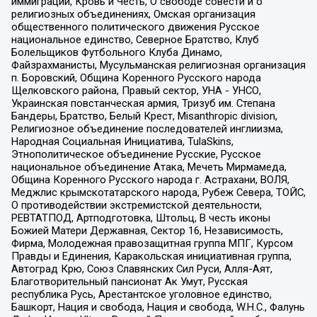
иммиграции, Кровь и Честь, О свободе совести и о
религиозных объединениях, Омская организация
общественного политического движения Русское
национальное единство, Северное Братство, Клуб
Болельщиков Футбольного Клуба Динамо,
Файзрахманисты, Мусульманская религиозная организация
п. Боровский, Община Коренного Русского народа
Щелковского района, Правый сектор, УНА - УНСО,
Украинская повстанческая армия, Тризуб им. Степана
Бандеры, Братство, Белый Крест, Misanthropic division,
Религиозное объединение последователей инглиизма,
Народная Социальная Инициатива, TulaSkins,
Этнополитическое объединение Русские, Русское
национальное объединение Атака, Мечеть Мирмамеда,
Община Коренного Русского народа г. Астрахани, ВОЛЯ,
Меджлис крымскотатарского народа, Рубеж Севера, ТОЙС,
О противодействии экстремистской деятельности,
РЕВТАТПОД, Артподготовка, Штольц, В честь иконы
Божией Матери Державная, Сектор 16, Независимость,
Фирма, Молодежная правозащитная группа МПГ, Курсом
Правды и Единения, Каракольская инициативная группа,
Автоград Крю, Союз Славянских Сил Руси, Алля-Аят,
Благотворительный пансионат Ак Умут, Русская
республика Русь, Арестантское уголовное единство,
Башкорт, Нация и свобода, Нация и свобода, W.H.С., Фалунь