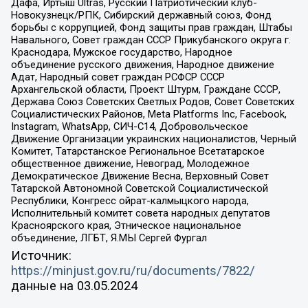
Дафа, Иртыш Ultras, Русский Патриотический клуб-
Новокузнецк/РПК, Сибирский державный союз, Фонд
борьбы с коррупцией, Фонд защиты прав граждан, Штабы
Навального, Совет граждан СССР Прикубанского округа г.
Краснодара, Мужское государство, Народное
объединение русского движения, Народное движение
Адат, Народный совет граждан РСФСР СССР
Архангельской области, Проект Штурм, Граждане СССР,
Держава Союз Советских Светлых Родов, Совет Советских
Социалистических Районов, Meta Platforms Inc, Facebook,
Instagram, WhatsApp, СИЧ-С14, Добровольческое
Движение Организации украинских националистов, Черный
Комитет, Татарстанское Региональное Всетатарское
общественное движение, Невоград, Молодежное
Демократическое Движение Весна, Верховный Совет
Татарской Автономной Советской Социалистической
Республики, Конгресс ойрат-калмыцкого народа,
Исполнительный комитет совета народных депутатов
Красноярского края, Этническое национальное
объединение, ЛГБТ, Я.МЫ Сергей Фургал
Источник:
https://minjust.gov.ru/ru/documents/7822/
данные на
03.05.2024