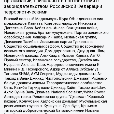
организаций, признанных в соответствии с
законодательством Российской Федерации
террористическими:
Высший военный Маджлисуль Шура Объединенных сил
моджахедов Кавказа, Конгресс народов Ичкерии и
Дагестана, База, Асбат аль-Ансар, Священная война,
Исламская группа, Братья-мусульмане, Партия исламского
освобождения, Лашкар-И-Тайба, Исламская группа,
Движение Талибан, Исламская партия Туркестана,
Общество социальных реформ, Общество возрождения
исламского наследия, Дом двух святых, Джунд аш-Шам,
Исламский джихад, Аль-Каида, Имарат Кавказ, АБТО,
Правый сектор, Исламское государство, Джабха аль-
Нусра ли-Ахль аш-Шам, Народное ополчение имени К.
Минина и Д. Пожарского, Аджр от Аллаха Субхану уа
Тагьаля SHAM, АУМ Синрике, Муджахеды джамаата Ат-
Тавхида Валь-Джихад, Чистопольский Джамаат, Рохнамо
ба суи давлати исломи, Террористическое сообщество
Сеть, Катиба Таухид валь-Джихад, Хайят Тахрир аш-Шам,
Ахлю Сунна Валь Джамаа, National Socialism/White Power,
Артподготовка, Религиозная группа “Джамаат “Красный
пахарь”, Колумбайн, Хатлонский джамаат, Мусульманская
религиозная группа п. Кушкуль г. Оренбург, Крымско-
татарский добровольческий батальон имени Номана