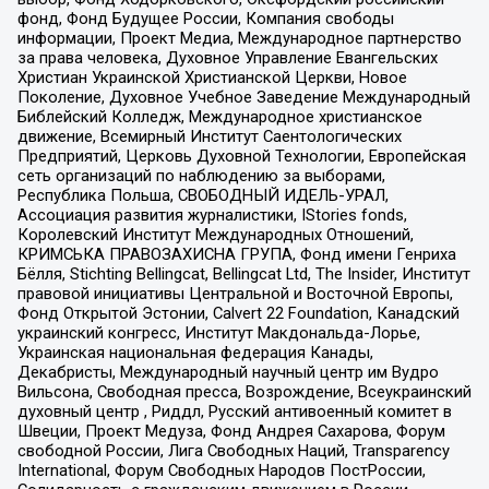
фонд, Фонд Будущее России, Компания свободы
информации, Проект Медиа, Международное партнерство
за права человека, Духовное Управление Евангельских
Христиан Украинской Христианской Церкви, Новое
Поколение, Духовное Учебное Заведение Международный
Библейский Колледж, Международное христианское
движение, Всемирный Институт Саентологических
Предприятий, Церковь Духовной Технологии, Европейская
сеть организаций по наблюдению за выборами,
Республика Польша, СВОБОДНЫЙ ИДЕЛЬ-УРАЛ,
Ассоциация развития журналистики, IStories fonds,
Королевский Институт Международных Отношений,
КРИМСЬКА ПРАВОЗАХИСНА ГРУПА, Фонд имени Генриха
Бёлля, Stichting Bellingcat, Bellingcat Ltd, The Insider, Институт
правовой инициативы Центральной и Восточной Европы,
Фонд Открытой Эстонии, Calvert 22 Foundation, Канадский
украинский конгресс, Институт Макдональда-Лорье,
Украинская национальная федерация Канады,
Декабристы, Международный научный центр им Вудро
Вильсона, Свободная пресса, Возрождение, Всеукраинский
духовный центр , Риддл, Русский антивоенный комитет в
Швеции, Проект Медуза, Фонд Андрея Сахарова, Форум
свободной России, Лига Свободных Наций, Transparеncy
International, Форум Свободных Народов ПостРоссии,