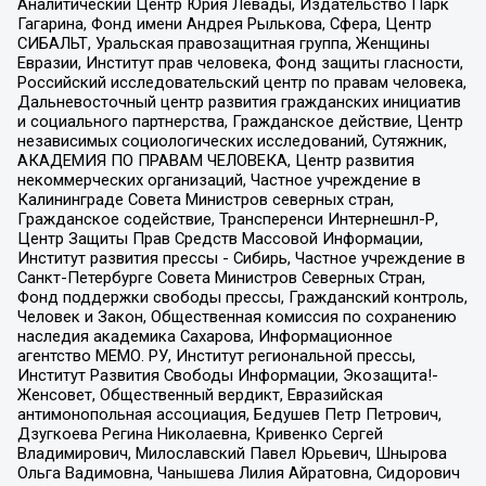
Аналитический Центр Юрия Левады, Издательство Парк
Гагарина, Фонд имени Андрея Рылькова, Сфера, Центр
СИБАЛЬТ, Уральская правозащитная группа, Женщины
Евразии, Институт прав человека, Фонд защиты гласности,
Российский исследовательский центр по правам человека,
Дальневосточный центр развития гражданских инициатив
и социального партнерства, Гражданское действие, Центр
независимых социологических исследований, Сутяжник,
АКАДЕМИЯ ПО ПРАВАМ ЧЕЛОВЕКА, Центр развития
некоммерческих организаций, Частное учреждение в
Калининграде Совета Министров северных стран,
Гражданское содействие, Трансперенси Интернешнл-Р,
Центр Защиты Прав Средств Массовой Информации,
Институт развития прессы - Сибирь, Частное учреждение в
Санкт-Петербурге Совета Министров Северных Стран,
Фонд поддержки свободы прессы, Гражданский контроль,
Человек и Закон, Общественная комиссия по сохранению
наследия академика Сахарова, Информационное
агентство МЕМО. РУ, Институт региональной прессы,
Институт Развития Свободы Информации, Экозащита!-
Женсовет, Общественный вердикт, Евразийская
антимонопольная ассоциация, Бедушев Петр Петрович,
Дзугкоева Регина Николаевна, Кривенко Сергей
Владимирович, Милославский Павел Юрьевич, Шнырова
Ольга Вадимовна, Чанышева Лилия Айратовна, Сидорович