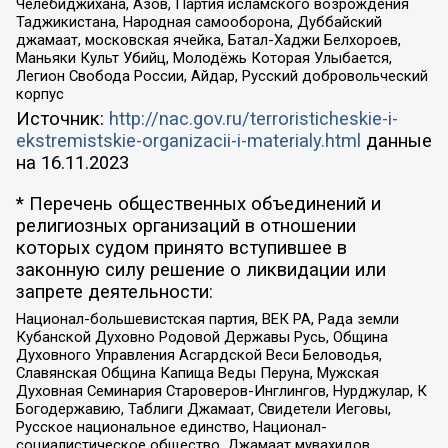
Челебиджихана, Азов, Партия исламского возрождения
Таджикистана, Народная самооборона, Дуббайский
джамаат, московская ячейка, Батал-Хаджи Белхороев,
Маньяки Культ Убийц, Молодёжь Которая Улыбается,
Легион Свобода России, Айдар, Русский добровольческий
корпус
Источник:
http://nac.gov.ru/terroristicheskie-i-
ekstremistskie-organizacii-i-materialy.html
данные
на
16.11.2023
* Перечень общественных объединений и
религиозных организаций в отношении
которых судом принято вступившее в
законную силу решение о ликвидации или
запрете деятельности:
Национал-большевистская партия, ВЕК РА, Рада земли
Кубанской Духовно Родовой Державы Русь, Община
Духовного Управления Асгардской Веси Беловодья,
Славянская Община Капища Веды Перуна, Мужская
Духовная Семинария Староверов-Инглингов, Нурджулар, К
Богодержавию, Таблиги Джамаат, Свидетели Иеговы,
Русское национальное единство, Национал-
социалистическое общество, Джамаат мувахидов,