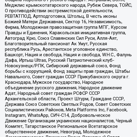
Меджлис крымскотатарского народа, Рубеж Севера, ТОЙС,
О противодействии экстремистской деятельности,
РЕВТАТПОД, Артподготовка, Штольц, В честь иконы
Божией Матери Державная, Сектор 16, Независимость,
Фирма, Молодежная правозащитная группа МПГ, Курсом
Правды и Единения, Каракольская инициативная группа,
Автоград Крю, Союз Славянских Сил Руси, Алля-Аят,
Благотворительный пансионат Ак Умут, Русская
республика Русь, Арестантское уголовное единство,
Башкорт, Нация и свобода, Нация и свобода, W.H.С., Фалунь
Дафа, Иртыш Ultras, Русский Патриотический клуб-
Новокузнецк/РПК, Сибирский державный союз, Фонд
борьбы с коррупцией, Фонд защиты прав граждан, Штабы
Навального, Совет граждан СССР Прикубанского округа г.
Краснодара, Мужское государство, Народное
объединение русского движения, Народное движение
Адат, Народный совет граждан РСФСР СССР
Архангельской области, Проект Штурм, Граждане СССР,
Держава Союз Советских Светлых Родов, Совет Советских
Социалистических Районов, Meta Platforms Inc, Facebook,
Instagram, WhatsApp, СИЧ-С14, Добровольческое
Движение Организации украинских националистов, Черный
Комитет, Татарстанское Региональное Всетатарское
общественное движение, Невоград, Молодежное