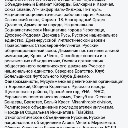
Объединенный Вилайат Кабарды, Балкарии и Карачая,
Союз славян, Ат-Такфир Валь-Хиджра, Пит Буль,
Национал-социалистическая рабочая партия России,
Славянский союз, Формат-18, Благородный Орден
Дьявола, Армия воли народа, Национальная
Социалистическая Инициатива города Череповца,
Духовно-Родовая Держава Русь, Русское национальное
единство, Древнерусской Инглистической церкви
Православных Староверов-Инглингов, Русский
общенациональный союз, Движение против нелегальной
иммиграции, Кровь и Честь, О свободе совести и о
религиозных объединениях, Омская организация
общественного политического движения Русское
национальное единство, Северное Братство, Клуб
Болельщиков Футбольного Клуба Динамо,
Файзрахманисты, Мусульманская религиозная организация
п. Боровский, Община Коренного Русского народа
Щелковского района, Правый сектор, УНА - УНСО,
Украинская повстанческая армия, Тризуб им. Степана
Бандеры, Братство, Белый Крест, Misanthropic division,
Религиозное объединение последователей инглиизма,
Народная Социальная Инициатива, TulaSkins,
Этнополитическое объединение Русские, Русское
национальное объединение Атака, Мечеть Мирмамеда,
Община Коренного Русского народа г. Астрахани, ВОЛЯ,