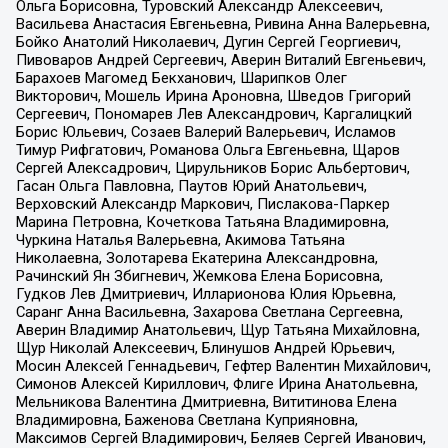
Ольга Борисовна, Туровский Александр Алексеевич,
Васильева Анастасия Евгеньевна, Ривина Анна Валерьевна,
Бойко Анатолий Николаевич, Дугин Сергей Георгиевич,
Пивоваров Андрей Сергеевич, Аверин Виталий Евгеньевич,
Барахоев Магомед Бекханович, Шарипков Олег
Викторович, Мошель Ирина Ароновна, Шведов Григорий
Сергеевич, Пономарев Лев Александрович, Каргалицкий
Борис Юльевич, Созаев Валерий Валерьевич, Исламов
Тимур Рифгатович, Романова Ольга Евгеньевна, Щаров
Сергей Алексадрович, Цирульников Борис Альбертович,
Гасан Ольга Павловна, Паутов Юрий Анатольевич,
Верховский Александр Маркович, Пислакова-Паркер
Марина Петровна, Кочеткова Татьяна Владимировна,
Чуркина Наталья Валерьевна, Акимова Татьяна
Николаевна, Золотарева Екатерина Александровна,
Рачинский Ян Збигневич, Жемкова Елена Борисовна,
Гудков Лев Дмитриевич, Илларионова Юлия Юрьевна,
Саранг Анна Васильевна, Захарова Светлана Сергеевна,
Аверин Владимир Анатольевич, Щур Татьяна Михайловна,
Щур Николай Алексеевич, Блинушов Андрей Юрьевич,
Мосин Алексей Геннадьевич, Гефтер Валентин Михайлович,
Симонов Алексей Кириллович, Флиге Ирина Анатольевна,
Мельникова Валентина Дмитриевна, Вититинова Елена
Владимировна, Баженова Светлана Куприяновна,
Максимов Сергей Владимирович, Беляев Сергей Иванович,