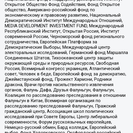
Открытое Общество Фонд Содействия, Фонд Открытое
общество, Американо-российский фонд по
экономическому и правовому развитию, Национальный
Демократический Институт Международных Отношений,
MEDIA DEVELOPMENT INVESTMENT FUND, Международный
Республиканский Институт, Открытая Россия, Институт
современной России, Черноморский фонд регионального
сотрудничества, Европейская Платформа за
Демократические Выборы, Международный центр
электоральных исследований, Германский фонд Маршалла
Соединенных Штатов, Тихоокеанский центр защиты
окружающей среды и природных ресурсов, Свободная
Россия, Всемирный конгресс украинцев, Атлантический
совет, Человек в беде, Европейский фонд за демократию,
Джеймстаунский фонд, Прожект Хармони, Родники
дракона, Врачи против насильственного извлечения
органов, Фалунь Дафа, Друзья Фалуньгун, Фалуньгун,
Коалиция по расследованию преследования в отношении
Фалуньгун в Китае, Всемирная организация по
расследованию преследований Фалуньгун, Пражский
гражданский центр, Ассоциация школ политических
исследований при Совете Европы, Центр либеральной
современности, Форум русскоязычных европейцев,
Немецко-русский обмен, Бард колледж, Европейский
выбор, Фонд Ходорковского, Оксфордский российский