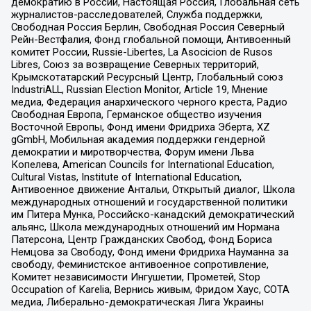
демократию в России, Настоящая Россия, Глобальная сеть
журналистов-расследователей, Служба поддержки,
Свободная Россия Берлин, Свободная Россия Северный
Рейн-Вестфалия, Фонд глобальной помощи, Антивоенный
комитет России, Russie-Libertes, La Asocicion de Rusos
Libres, Союз за возвращение Северных территорий,
Крымскотатарский Ресурсный Центр, Глобальный союз
IndustriALL, Russian Election Monitor, Article 19, Мнение
медиа, Федерация анархического черного креста, Радио
Свободная Европа, Германское общество изучения
Восточной Европы, Фонд имени Фридриха Эберта, XZ
gGmbH, Мобильная академия поддержки гендерной
демократии и миротворчества, Форум имени Льва
Копелева, American Councils for International Education,
Cultural Vistas, Institute of International Education,
Антивоенное движение Антальи, Открытый диалог, Школа
международных отношений и государственной политики
им Питера Мунка, Российско-канадский демократический
альянс, Школа международных отношений им Нормана
Патерсона, Центр Гражданских Свобод, Фонд Бориса
Немцова за Свободу, Фонд имени Фридриха Науманна за
свободу, Феминистское антивоенное сопротивление,
Комитет независимости Ингушетии, Прометей, Stop
Occupation of Karelia, Вернись живым, Фридом Хаус, СОТА
медиа, Либерально-демократическая Лига Украины