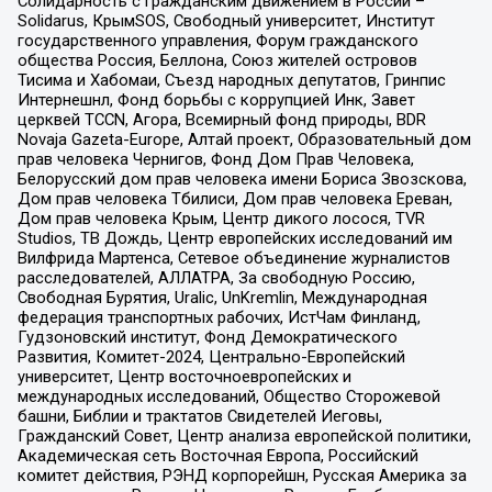
Солидарность с гражданским движением в России –
Solidarus, КрымSOS, Свободный университет, Институт
государственного управления, Форум гражданского
общества Россия, Беллона, Союз жителей островов
Тисима и Хабомаи, Съезд народных депутатов, Гринпис
Интернешнл, Фонд борьбы с коррупцией Инк, Завет
церквей TCCN, Агора, Всемирный фонд природы, BDR
Novaja Gazeta-Europe, Алтай проект, Образовательный дом
прав человека Чернигов, Фонд Дом Прав Человека,
Белорусский дом прав человека имени Бориса Звозскова,
Дом прав человека Тбилиси, Дом прав человека Ереван,
Дом прав человека Крым, Центр дикого лосося, TVR
Studios, ТВ Дождь, Центр европейских исследований им
Вилфрида Мартенса, Сетевое объединение журналистов
расследователей, АЛЛАТРА, За свободную Россию,
Свободная Бурятия, Uralic, UnKremlin, Международная
федерация транспортных рабочих, ИстЧам Финланд,
Гудзоновский институт, Фонд Демократического
Развития, Комитет-2024, Центрально-Европейский
университет, Центр восточноевропейских и
международных исследований, Общество Сторожевой
башни, Библии и трактатов Свидетелей Иеговы,
Гражданский Совет, Центр анализа европейской политики,
Академическая сеть Восточная Европа, Российский
комитет действия, РЭНД корпорейшн, Русская Америка за