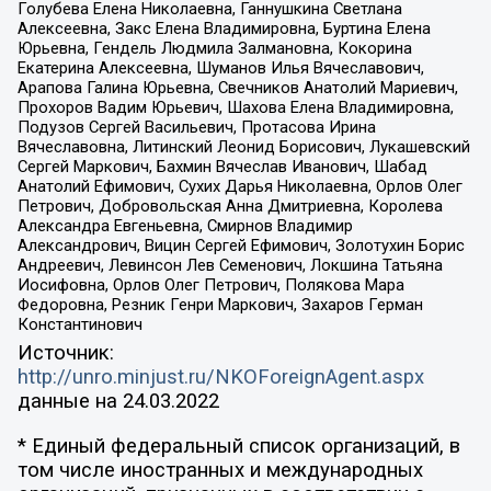
Голубева Елена Николаевна, Ганнушкина Светлана
Алексеевна, Закс Елена Владимировна, Буртина Елена
Юрьевна, Гендель Людмила Залмановна, Кокорина
Екатерина Алексеевна, Шуманов Илья Вячеславович,
Арапова Галина Юрьевна, Свечников Анатолий Мариевич,
Прохоров Вадим Юрьевич, Шахова Елена Владимировна,
Подузов Сергей Васильевич, Протасова Ирина
Вячеславовна, Литинский Леонид Борисович, Лукашевский
Сергей Маркович, Бахмин Вячеслав Иванович, Шабад
Анатолий Ефимович, Сухих Дарья Николаевна, Орлов Олег
Петрович, Добровольская Анна Дмитриевна, Королева
Александра Евгеньевна, Смирнов Владимир
Александрович, Вицин Сергей Ефимович, Золотухин Борис
Андреевич, Левинсон Лев Семенович, Локшина Татьяна
Иосифовна, Орлов Олег Петрович, Полякова Мара
Федоровна, Резник Генри Маркович, Захаров Герман
Константинович
Источник:
http://unro.minjust.ru/NKOForeignAgent.aspx
данные на
24.03.2022
* Единый федеральный список организаций, в
том числе иностранных и международных