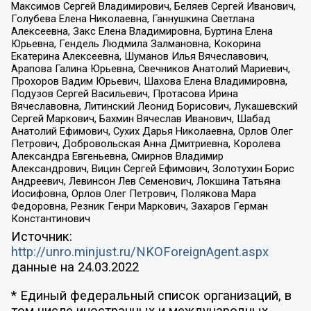
Максимов Сергей Владимирович, Беляев Сергей Иванович,
Голубева Елена Николаевна, Ганнушкина Светлана
Алексеевна, Закс Елена Владимировна, Буртина Елена
Юрьевна, Гендель Людмила Залмановна, Кокорина
Екатерина Алексеевна, Шуманов Илья Вячеславович,
Арапова Галина Юрьевна, Свечников Анатолий Мариевич,
Прохоров Вадим Юрьевич, Шахова Елена Владимировна,
Подузов Сергей Васильевич, Протасова Ирина
Вячеславовна, Литинский Леонид Борисович, Лукашевский
Сергей Маркович, Бахмин Вячеслав Иванович, Шабад
Анатолий Ефимович, Сухих Дарья Николаевна, Орлов Олег
Петрович, Добровольская Анна Дмитриевна, Королева
Александра Евгеньевна, Смирнов Владимир
Александрович, Вицин Сергей Ефимович, Золотухин Борис
Андреевич, Левинсон Лев Семенович, Локшина Татьяна
Иосифовна, Орлов Олег Петрович, Полякова Мара
Федоровна, Резник Генри Маркович, Захаров Герман
Константинович
Источник:
http://unro.minjust.ru/NKOForeignAgent.aspx
данные на
24.03.2022
* Единый федеральный список организаций, в
том числе иностранных и международных