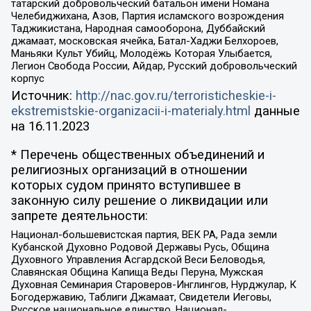
татарский добровольческий батальон имени Номана
Челебиджихана, Азов, Партия исламского возрождения
Таджикистана, Народная самооборона, Дуббайский
джамаат, московская ячейка, Батал-Хаджи Белхороев,
Маньяки Культ Убийц, Молодёжь Которая Улыбается,
Легион Свобода России, Айдар, Русский добровольческий
корпус
Источник:
http://nac.gov.ru/terroristicheskie-i-
ekstremistskie-organizacii-i-materialy.html
данные
на
16.11.2023
* Перечень общественных объединений и
религиозных организаций в отношении
которых судом принято вступившее в
законную силу решение о ликвидации или
запрете деятельности:
Национал-большевистская партия, ВЕК РА, Рада земли
Кубанской Духовно Родовой Державы Русь, Община
Духовного Управления Асгардской Веси Беловодья,
Славянская Община Капища Веды Перуна, Мужская
Духовная Семинария Староверов-Инглингов, Нурджулар, К
Богодержавию, Таблиги Джамаат, Свидетели Иеговы,
Русское национальное единство, Национал-