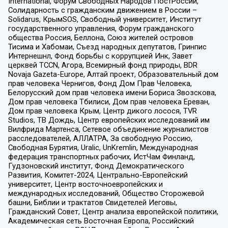
International, Форум Свободных Народов ПостРоссии,
Солидарность с гражданским движением в России –
Solidarus, КрымSOS, Свободный университет, Институт
государственного управления, Форум гражданского
общества Россия, Беллона, Союз жителей островов
Тисима и Хабомаи, Съезд народных депутатов, Гринпис
Интернешнл, Фонд борьбы с коррупцией Инк, Завет
церквей TCCN, Агора, Всемирный фонд природы, BDR
Novaja Gazeta-Europe, Алтай проект, Образовательный дом
прав человека Чернигов, Фонд Дом Прав Человека,
Белорусский дом прав человека имени Бориса Звозскова,
Дом прав человека Тбилиси, Дом прав человека Ереван,
Дом прав человека Крым, Центр дикого лосося, TVR
Studios, ТВ Дождь, Центр европейских исследований им
Вилфрида Мартенса, Сетевое объединение журналистов
расследователей, АЛЛАТРА, За свободную Россию,
Свободная Бурятия, Uralic, UnKremlin, Международная
федерация транспортных рабочих, ИстЧам Финланд,
Гудзоновский институт, Фонд Демократического
Развития, Комитет-2024, Центрально-Европейский
университет, Центр восточноевропейских и
международных исследований, Общество Сторожевой
башни, Библии и трактатов Свидетелей Иеговы,
Гражданский Совет, Центр анализа европейской политики,
Академическая сеть Восточная Европа, Российский