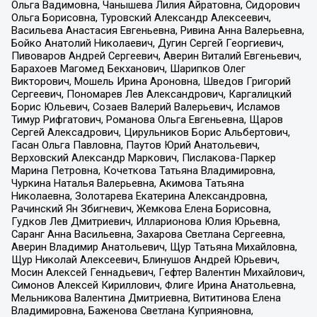
Ольга Вадимовна, Чанышева Лилия Айратовна, Сидорович
Ольга Борисовна, Туровский Александр Алексеевич,
Васильева Анастасия Евгеньевна, Ривина Анна Валерьевна,
Бойко Анатолий Николаевич, Дугин Сергей Георгиевич,
Пивоваров Андрей Сергеевич, Аверин Виталий Евгеньевич,
Барахоев Магомед Бекханович, Шарипков Олег
Викторович, Мошель Ирина Ароновна, Шведов Григорий
Сергеевич, Пономарев Лев Александрович, Каргалицкий
Борис Юльевич, Созаев Валерий Валерьевич, Исламов
Тимур Рифгатович, Романова Ольга Евгеньевна, Щаров
Сергей Алексадрович, Цирульников Борис Альбертович,
Гасан Ольга Павловна, Паутов Юрий Анатольевич,
Верховский Александр Маркович, Пислакова-Паркер
Марина Петровна, Кочеткова Татьяна Владимировна,
Чуркина Наталья Валерьевна, Акимова Татьяна
Николаевна, Золотарева Екатерина Александровна,
Рачинский Ян Збигневич, Жемкова Елена Борисовна,
Гудков Лев Дмитриевич, Илларионова Юлия Юрьевна,
Саранг Анна Васильевна, Захарова Светлана Сергеевна,
Аверин Владимир Анатольевич, Щур Татьяна Михайловна,
Щур Николай Алексеевич, Блинушов Андрей Юрьевич,
Мосин Алексей Геннадьевич, Гефтер Валентин Михайлович,
Симонов Алексей Кириллович, Флиге Ирина Анатольевна,
Мельникова Валентина Дмитриевна, Вититинова Елена
Владимировна, Баженова Светлана Куприяновна,