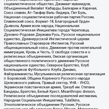
социалистическое общество, Джамаат мувахидов,
Объединенный Вилайат Кабарды, Балкарии и Карачая,
Союз славян, Ат-Такфир Валь-Хиджра, Пит Буль,
Национал-социалистическая рабочая партия России,
Славянский союз, Формат-18, Благородный Орден
Дьявола, Армия воли народа, Национальная
Социалистическая Инициатива города Череповца,
Духовно-Родовая Держава Русь, Русское национальное
единство, Древнерусской Инглистической церкви
Православных Староверов-Инглингов, Русский
общенациональный союз, Движение против нелегальной
иммиграции, Кровь и Честь, О свободе совести и о
религиозных объединениях, Омская организация
общественного политического движения Русское
национальное единство, Северное Братство, Клуб
Болельщиков Футбольного Клуба Динамо,
Файзрахманисты, Мусульманская религиозная организация
п. Боровский, Община Коренного Русского народа
Щелковского района, Правый сектор, УНА - УНСО,
Украинская повстанческая армия, Тризуб им. Степана
Бандеры, Братство, Белый Крест, Misanthropic division,
Религиозное объединение последователей инглиизма,
Народная Социальная Инициатива, TulaSkins,
Этнополитическое объединение Русские, Русское