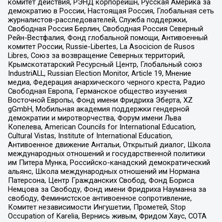
комитет действия, РЭНД корпорейшн, Русская Америка за
демократию в России, Настоящая Россия, Глобальная сеть
журналистов-расследователей, Служба поддержки,
Свободная Россия Берлин, Свободная Россия Северный
Рейн-Вестфалия, Фонд глобальной помощи, Антивоенный
комитет России, Russie-Libertes, La Asocicion de Rusos
Libres, Союз за возвращение Северных территорий,
Крымскотатарский Ресурсный Центр, Глобальный союз
IndustriALL, Russian Election Monitor, Article 19, Мнение
медиа, Федерация анархического черного креста, Радио
Свободная Европа, Германское общество изучения
Восточной Европы, Фонд имени Фридриха Эберта, XZ
gGmbH, Мобильная академия поддержки гендерной
демократии и миротворчества, Форум имени Льва
Копелева, American Councils for International Education,
Cultural Vistas, Institute of International Education,
Антивоенное движение Антальи, Открытый диалог, Школа
международных отношений и государственной политики
им Питера Мунка, Российско-канадский демократический
альянс, Школа международных отношений им Нормана
Патерсона, Центр Гражданских Свобод, Фонд Бориса
Немцова за Свободу, Фонд имени Фридриха Науманна за
свободу, Феминистское антивоенное сопротивление,
Комитет независимости Ингушетии, Прометей, Stop
Occupation of Karelia, Вернись живым, Фридом Хаус, СОТА