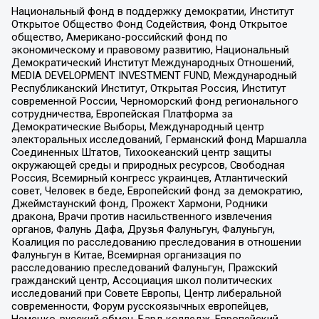
Национальный фонд в поддержку демократии, Институт
Открытое Общество Фонд Содействия, Фонд Открытое
общество, Американо-российский фонд по
экономическому и правовому развитию, Национальный
Демократический Институт Международных Отношений,
MEDIA DEVELOPMENT INVESTMENT FUND, Международный
Республиканский Институт, Открытая Россия, Институт
современной России, Черноморский фонд регионального
сотрудничества, Европейская Платформа за
Демократические Выборы, Международный центр
электоральных исследований, Германский фонд Маршалла
Соединенных Штатов, Тихоокеанский центр защиты
окружающей среды и природных ресурсов, Свободная
Россия, Всемирный конгресс украинцев, Атлантический
совет, Человек в беде, Европейский фонд за демократию,
Джеймстаунский фонд, Прожект Хармони, Родники
дракона, Врачи против насильственного извлечения
органов, Фалунь Дафа, Друзья Фалуньгун, Фалуньгун,
Коалиция по расследованию преследования в отношении
Фалуньгун в Китае, Всемирная организация по
расследованию преследований Фалуньгун, Пражский
гражданский центр, Ассоциация школ политических
исследований при Совете Европы, Центр либеральной
современности, Форум русскоязычных европейцев,
Немецко-русский обмен, Бард колледж, Европейский