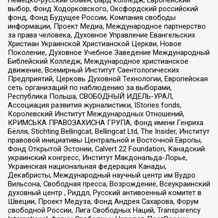
выбор, Фонд Ходорковского, Оксфордский российский
фонд, Фонд Будущее России, Компания свободы
информации, Проект Медиа, Международное партнерство
за права человека, Духовное Управление Евангельских
Христиан Украинской Христианской Церкви, Новое
Поколение, Духовное Учебное Заведение Международный
Библейский Колледж, Международное христианское
движение, Всемирный Институт Саентологических
Предприятий, Церковь Духовной Технологии, Европейская
сеть организаций по наблюдению за выборами,
Республика Польша, СВОБОДНЫЙ ИДЕЛЬ-УРАЛ,
Ассоциация развития журналистики, IStories fonds,
Королевский Институт Международных Отношений,
КРИМСЬКА ПРАВОЗАХИСНА ГРУПА, Фонд имени Генриха
Бёлля, Stichting Bellingcat, Bellingcat Ltd, The Insider, Институт
правовой инициативы Центральной и Восточной Европы,
Фонд Открытой Эстонии, Calvert 22 Foundation, Канадский
украинский конгресс, Институт Макдональда-Лорье,
Украинская национальная федерация Канады,
Декабристы, Международный научный центр им Вудро
Вильсона, Свободная пресса, Возрождение, Всеукраинский
духовный центр , Риддл, Русский антивоенный комитет в
Швеции, Проект Медуза, Фонд Андрея Сахарова, Форум
свободной России, Лига Свободных Наций, Transparеncy