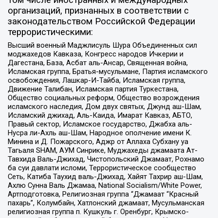
организаций, признанных в соответствии с
законодательством Российской Федерации
террористическими:
Высший военный Маджлисуль Шура Объединенных сил
моджахедов Кавказа, Конгресс народов Ичкерии и
Дагестана, База, Асбат аль-Ансар, Священная война,
Исламская группа, Братья-мусульмане, Партия исламского
освобождения, Лашкар-И-Тайба, Исламская группа,
Движение Талибан, Исламская партия Туркестана,
Общество социальных реформ, Общество возрождения
исламского наследия, Дом двух святых, Джунд аш-Шам,
Исламский джихад, Аль-Каида, Имарат Кавказ, АБТО,
Правый сектор, Исламское государство, Джабха аль-
Нусра ли-Ахль аш-Шам, Народное ополчение имени К.
Минина и Д. Пожарского, Аджр от Аллаха Субхану уа
Тагьаля SHAM, АУМ Синрике, Муджахеды джамаата Ат-
Тавхида Валь-Джихад, Чистопольский Джамаат, Рохнамо
ба суи давлати исломи, Террористическое сообщество
Сеть, Катиба Таухид валь-Джихад, Хайят Тахрир аш-Шам,
Ахлю Сунна Валь Джамаа, National Socialism/White Power,
Артподготовка, Религиозная группа “Джамаат “Красный
пахарь”, Колумбайн, Хатлонский джамаат, Мусульманская
религиозная группа п. Кушкуль г. Оренбург, Крымско-