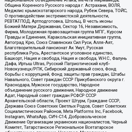
национальное объединение Атака, Мечеть Мирмамеда,
Община Коренного Русского народа г. Астрахани, ВОЛЯ,
Меджлис крымскотатарского народа, Рубеж Севера, ТОЙС,
О противодействии экстремистской деятельности,
РЕВТАТПОД, Артподготовка, Штольц, В честь иконы
Божией Матери Державная, Сектор 16, Независимость,
Фирма, Молодежная правозащитная группа МПГ, Курсом
Правды и Единения, Каракольская инициативная группа,
Автоград Крю, Союз Славянских Сил Руси, Алля-Аят,
Благотворительный пансионат Ак Умут, Русская
республика Русь, Арестантское уголовное единство,
Башкорт, Нация и свобода, Нация и свобода, W.H.С., Фалунь
Дафа, Иртыш Ultras, Русский Патриотический клуб-
Новокузнецк/РПК, Сибирский державный союз, Фонд
борьбы с коррупцией, Фонд защиты прав граждан, Штабы
Навального, Совет граждан СССР Прикубанского округа г.
Краснодара, Мужское государство, Народное
объединение русского движения, Народное движение
Адат, Народный совет граждан РСФСР СССР
Архангельской области, Проект Штурм, Граждане СССР,
Держава Союз Советских Светлых Родов, Совет Советских
Социалистических Районов, Meta Platforms Inc, Facebook,
Instagram, WhatsApp, СИЧ-С14, Добровольческое
Движение Организации украинских националистов, Черный
Комитет, Татарстанское Региональное Всетатарское