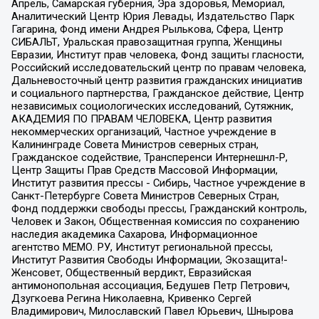
Апрель, Самарская губерния, Эра здоровья, Мемориал,
Аналитический Центр Юрия Левады, Издательство Парк
Гагарина, Фонд имени Андрея Рылькова, Сфера, Центр
СИБАЛЬТ, Уральская правозащитная группа, Женщины
Евразии, Институт прав человека, Фонд защиты гласности,
Российский исследовательский центр по правам человека,
Дальневосточный центр развития гражданских инициатив
и социального партнерства, Гражданское действие, Центр
независимых социологических исследований, Сутяжник,
АКАДЕМИЯ ПО ПРАВАМ ЧЕЛОВЕКА, Центр развития
некоммерческих организаций, Частное учреждение в
Калининграде Совета Министров северных стран,
Гражданское содействие, Трансперенси Интернешнл-Р,
Центр Защиты Прав Средств Массовой Информации,
Институт развития прессы - Сибирь, Частное учреждение в
Санкт-Петербурге Совета Министров Северных Стран,
Фонд поддержки свободы прессы, Гражданский контроль,
Человек и Закон, Общественная комиссия по сохранению
наследия академика Сахарова, Информационное
агентство МЕМО. РУ, Институт региональной прессы,
Институт Развития Свободы Информации, Экозащита!-
Женсовет, Общественный вердикт, Евразийская
антимонопольная ассоциация, Бедушев Петр Петрович,
Дзугкоева Регина Николаевна, Кривенко Сергей
Владимирович, Милославский Павел Юрьевич, Шнырова