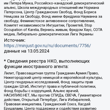
им Питера Мунка, Российско-канадский демократический
альянс, Школа международных отношений им Нормана
Патерсона, Центр Гражданских Свобод, Фонд Бориса
Немцова за Свободу, Фонд имени Фридриха Науманна за
свободу, Феминистское антивоенное сопротивление,
Комитет независимости Ингушетии, Прометей, Stop
Occupation of Karelia, Вернись живым, Фридом Хаус, СОТА
медиа, Либерально-демократическая Лига Украины
Источник:
https://minjust.gov.ru/ru/documents/7756/
данные на
13.05.2024
* Сведения реестра НКО, выполняющих
функции иностранного агента:
Лилит, Правозащитная группа Гражданин.Армия.Право,
Нижегородский центр немецкой и европейской культуры,
Центр гендерных исследований, Фонд защиты прав
граждан Штаб, Институт права и публичной политики,
Фонд борьбы с коррупцией, Альянс врачей,
НАСИЛИЮ.НЕТ, Мы против СПИДа, СВЕЧА, Гуманитарное
действие, Открытый Петербург, Лига Избирателей,
Правовая инициатива, Гражданский Союз, Хасдей
Ерушалаим, Центр поддержки и содействия развитию