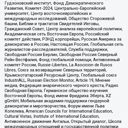
Гудзоновский институт, Фонд Демократического
Развития, Комитет-2024, Центрально-Европейский
университет, Центр восточноевропейских и
международных исследований, Общество Сторожевой
башни, Библии и трактатов Свидетелей Иеговы,
Гражданский Совет, Центр анализа европейской политики,
Академическая сеть Восточная Европа, Российский
комитет действия, РЭНД корпорейшн, Русская Америка за
демократию в России, Настоящая Россия, Глобальная сеть
журналистов-расследователей, Служба поддержки,
Свободная Россия Берлин, Свободная Россия Северный
Рейн-Вестфалия, Фонд глобальной помощи, Антивоенный
комитет России, Russie-Libertes, La Asocicion de Rusos
Libres, Союз за возвращение Северных территорий,
Крымскотатарский Ресурсный Центр, Глобальный союз
IndustriALL, Russian Election Monitor, Article 19, Мнение
медиа, Федерация анархического черного креста, Радио
Свободная Европа, Германское общество изучения
Восточной Европы, Фонд имени Фридриха Эберта, XZ
gGmbH, Мобильная академия поддержки гендерной
демократии и миротворчества, Форум имени Льва
Копелева, American Councils for International Education,
Cultural Vistas, Institute of International Education,
Антивоенное движение Антальи, Открытый диалог, Школа
международных отношений и государственной политики