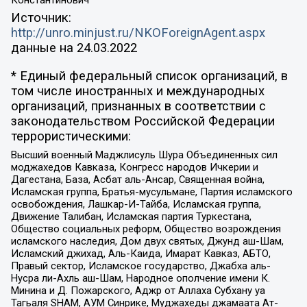
Константинович
Источник:
http://unro.minjust.ru/NKOForeignAgent.aspx
данные на
24.03.2022
* Единый федеральный список организаций, в
том числе иностранных и международных
организаций, признанных в соответствии с
законодательством Российской Федерации
террористическими:
Высший военный Маджлисуль Шура Объединенных сил
моджахедов Кавказа, Конгресс народов Ичкерии и
Дагестана, База, Асбат аль-Ансар, Священная война,
Исламская группа, Братья-мусульмане, Партия исламского
освобождения, Лашкар-И-Тайба, Исламская группа,
Движение Талибан, Исламская партия Туркестана,
Общество социальных реформ, Общество возрождения
исламского наследия, Дом двух святых, Джунд аш-Шам,
Исламский джихад, Аль-Каида, Имарат Кавказ, АБТО,
Правый сектор, Исламское государство, Джабха аль-
Нусра ли-Ахль аш-Шам, Народное ополчение имени К.
Минина и Д. Пожарского, Аджр от Аллаха Субхану уа
Тагьаля SHAM, АУМ Синрике, Муджахеды джамаата Ат-