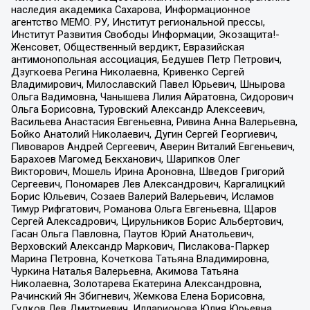
наследия академика Сахарова, Информационное
агентство МЕМО. РУ, Институт региональной прессы,
Институт Развития Свободы Информации, Экозащита!-
Женсовет, Общественный вердикт, Евразийская
антимонопольная ассоциация, Бедушев Петр Петрович,
Дзугкоева Регина Николаевна, Кривенко Сергей
Владимирович, Милославский Павел Юрьевич, Шнырова
Ольга Вадимовна, Чанышева Лилия Айратовна, Сидорович
Ольга Борисовна, Туровский Александр Алексеевич,
Васильева Анастасия Евгеньевна, Ривина Анна Валерьевна,
Бойко Анатолий Николаевич, Дугин Сергей Георгиевич,
Пивоваров Андрей Сергеевич, Аверин Виталий Евгеньевич,
Барахоев Магомед Бекханович, Шарипков Олег
Викторович, Мошель Ирина Ароновна, Шведов Григорий
Сергеевич, Пономарев Лев Александрович, Каргалицкий
Борис Юльевич, Созаев Валерий Валерьевич, Исламов
Тимур Рифгатович, Романова Ольга Евгеньевна, Щаров
Сергей Алексадрович, Цирульников Борис Альбертович,
Гасан Ольга Павловна, Паутов Юрий Анатольевич,
Верховский Александр Маркович, Пислакова-Паркер
Марина Петровна, Кочеткова Татьяна Владимировна,
Чуркина Наталья Валерьевна, Акимова Татьяна
Николаевна, Золотарева Екатерина Александровна,
Рачинский Ян Збигневич, Жемкова Елена Борисовна,
Гудков Лев Дмитриевич, Илларионова Юлия Юрьевна,