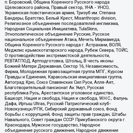
п. Боровский, Община Коренного Русского народа
Щелковского района, Правый сектор, УНА - УНСО,
Украинская повстанческая армия, Тризуб им. Степана
Бандеры, Братство, Белый Крест, Misanthropic division,
Религиозное объединение последователей инглиизма,
Народная Социальная Инициатива, TulaSkins,
Этнополитическое объединение Русские, Русское
национальное объединение Атака, Мечеть Мирмамеда,
Община Коренного Русского народа г. Астрахани, ВОЛЯ,
Меджлис крымскотатарского народа, Рубеж Севера, ТОЙС,
О противодействии экстремистской деятельности,
РЕВТАТПОД, Артподготовка, Штольц, В честь иконы
Божией Матери Державная, Сектор 16, Независимость,
Фирма, Молодежная правозащитная группа МПГ, Курсом
Правды и Единения, Каракольская инициативная группа,
Автоград Крю, Союз Славянских Сил Руси, Алля-Аят,
Благотворительный пансионат Ак Умут, Русская
республика Русь, Арестантское уголовное единство,
Башкорт, Нация и свобода, Нация и свобода, W.H.С., Фалунь
Дафа, Иртыш Ultras, Русский Патриотический клуб-
Новокузнецк/РПК, Сибирский державный союз, Фонд
борьбы с коррупцией, Фонд защиты прав граждан, Штабы
Навального, Совет граждан СССР Прикубанского округа г.
Краснодара, Мужское государство, Народное
объединение русского движения, Народное движение