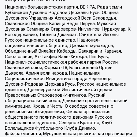
Национал-большевистская партия, ВЕК РА, Рада земли
Кубанской Духовно Родовой Державы Русь, Община
Духовного Управления Асгардской Веси Беловодья,
Славянская Община Капища Веды Перуна, Мужская
Духовная Семинария Староверов-Инглингов, Нурджулар, К
Богодержавию, Таблиги Джамаат, Свидетели Иеговы,
Русское национальное единство, Национал-
социалистическое общество, Джамаат мувахидов,
Объединенный Вилайат Кабарды, Балкарии и Карачая,
Союз славян, Ат-Такфир Валь-Хиджра, Пит Буль,
Национал-социалистическая рабочая партия России,
Славянский союз, Формат-18, Благородный Орден
Дьявола, Армия воли народа, Национальная
Социалистическая Инициатива города Череповца,
Духовно-Родовая Держава Русь, Русское национальное
единство, Древнерусской Инглистической церкви
Православных Староверов-Инглингов, Русский
общенациональный союз, Движение против нелегальной
иммиграции, Кровь и Честь, О свободе совести и о
религиозных объединениях, Омская организация
общественного политического движения Русское
национальное единство, Северное Братство, Клуб
Болельщиков Футбольного Клуба Динамо,
Файзрахманисты, Мусульманская религиозная организация