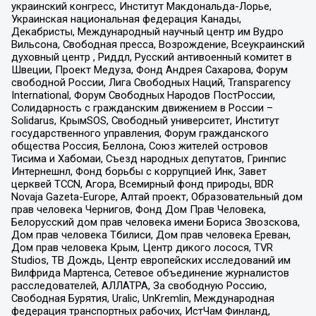
украинский конгресс, Институт Макдональда-Лорье,
Украинская национальная федерация Канады,
Декабристы, Международный научный центр им Вудро
Вильсона, Свободная пресса, Возрождение, Всеукраинский
духовный центр , Риддл, Русский антивоенный комитет в
Швеции, Проект Медуза, Фонд Андрея Сахарова, Форум
свободной России, Лига Свободных Наций, Transparеncy
International, Форум Свободных Народов ПостРоссии,
Солидарность с гражданским движением в России –
Solidarus, КрымSOS, Свободный университет, Институт
государственного управления, Форум гражданского
общества Россия, Беллона, Союз жителей островов
Тисима и Хабомаи, Съезд народных депутатов, Гринпис
Интернешнл, Фонд борьбы с коррупцией Инк, Завет
церквей TCCN, Агора, Всемирный фонд природы, BDR
Novaja Gazeta-Europe, Алтай проект, Образовательный дом
прав человека Чернигов, Фонд Дом Прав Человека,
Белорусский дом прав человека имени Бориса Звозскова,
Дом прав человека Тбилиси, Дом прав человека Ереван,
Дом прав человека Крым, Центр дикого лосося, TVR
Studios, ТВ Дождь, Центр европейских исследований им
Вилфрида Мартенса, Сетевое объединение журналистов
расследователей, АЛЛАТРА, За свободную Россию,
Свободная Бурятия, Uralic, UnKremlin, Международная
федерация транспортных рабочих, ИстЧам Финланд,