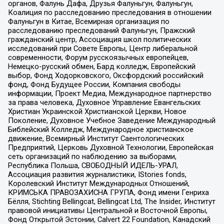
органов, Фалунь Дафа, Друзья Фалуньгун, Фалуньгун,
Коалиция по расследованию преследования в отношении
Фалуньгун в Китае, Всемирная организация по
расследованию преследований Фалуньгун, Пражский
гражданский центр, Ассоциация школ политических
исследований при Совете Европы, Центр либеральной
современности, Форум русскоязычных европейцев,
Немецко-русский обмен, Бард колледж, Европейский
выбор, Фонд Ходорковского, Оксфордский российский
фонд, Фонд Будущее России, Компания свободы
информации, Проект Медиа, Международное партнерство
за права человека, Духовное Управление Евангельских
Христиан Украинской Христианской Церкви, Новое
Поколение, Духовное Учебное Заведение Международный
Библейский Колледж, Международное христианское
движение, Всемирный Институт Саентологических
Предприятий, Церковь Духовной Технологии, Европейская
сеть организаций по наблюдению за выборами,
Республика Польша, СВОБОДНЫЙ ИДЕЛЬ-УРАЛ,
Ассоциация развития журналистики, IStories fonds,
Королевский Институт Международных Отношений,
КРИМСЬКА ПРАВОЗАХИСНА ГРУПА, Фонд имени Генриха
Бёлля, Stichting Bellingcat, Bellingcat Ltd, The Insider, Институт
правовой инициативы Центральной и Восточной Европы,
Фонд Открытой Эстонии, Calvert 22 Foundation, Канадский