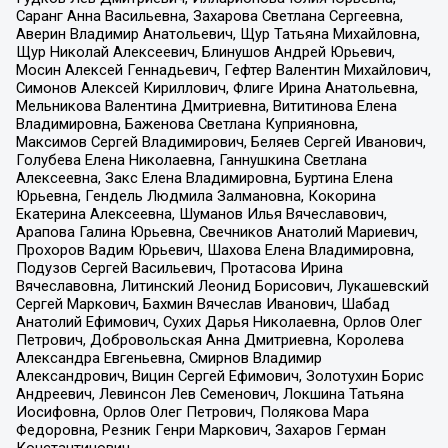
Саранг Анна Васильевна, Захарова Светлана Сергеевна,
Аверин Владимир Анатольевич, Щур Татьяна Михайловна,
Щур Николай Алексеевич, Блинушов Андрей Юрьевич,
Мосин Алексей Геннадьевич, Гефтер Валентин Михайлович,
Симонов Алексей Кириллович, Флиге Ирина Анатольевна,
Мельникова Валентина Дмитриевна, Вититинова Елена
Владимировна, Баженова Светлана Куприяновна,
Максимов Сергей Владимирович, Беляев Сергей Иванович,
Голубева Елена Николаевна, Ганнушкина Светлана
Алексеевна, Закс Елена Владимировна, Буртина Елена
Юрьевна, Гендель Людмила Залмановна, Кокорина
Екатерина Алексеевна, Шуманов Илья Вячеславович,
Арапова Галина Юрьевна, Свечников Анатолий Мариевич,
Прохоров Вадим Юрьевич, Шахова Елена Владимировна,
Подузов Сергей Васильевич, Протасова Ирина
Вячеславовна, Литинский Леонид Борисович, Лукашевский
Сергей Маркович, Бахмин Вячеслав Иванович, Шабад
Анатолий Ефимович, Сухих Дарья Николаевна, Орлов Олег
Петрович, Добровольская Анна Дмитриевна, Королева
Александра Евгеньевна, Смирнов Владимир
Александрович, Вицин Сергей Ефимович, Золотухин Борис
Андреевич, Левинсон Лев Семенович, Локшина Татьяна
Иосифовна, Орлов Олег Петрович, Полякова Мара
Федоровна, Резник Генри Маркович, Захаров Герман