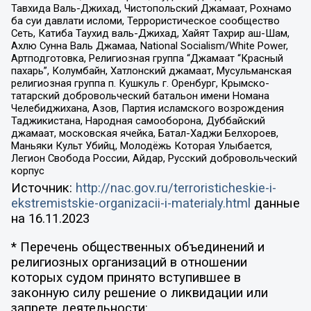
Тавхида Валь-Джихад, Чистопольский Джамаат, Рохнамо
ба суи давлати исломи, Террористическое сообщество
Сеть, Катиба Таухид валь-Джихад, Хайят Тахрир аш-Шам,
Ахлю Сунна Валь Джамаа, National Socialism/White Power,
Артподготовка, Религиозная группа “Джамаат “Красный
пахарь”, Колумбайн, Хатлонский джамаат, Мусульманская
религиозная группа п. Кушкуль г. Оренбург, Крымско-
татарский добровольческий батальон имени Номана
Челебиджихана, Азов, Партия исламского возрождения
Таджикистана, Народная самооборона, Дуббайский
джамаат, московская ячейка, Батал-Хаджи Белхороев,
Маньяки Культ Убийц, Молодёжь Которая Улыбается,
Легион Свобода России, Айдар, Русский добровольческий
корпус
Источник:
http://nac.gov.ru/terroristicheskie-i-
ekstremistskie-organizacii-i-materialy.html
данные
на
16.11.2023
* Перечень общественных объединений и
религиозных организаций в отношении
которых судом принято вступившее в
законную силу решение о ликвидации или
запрете деятельности: