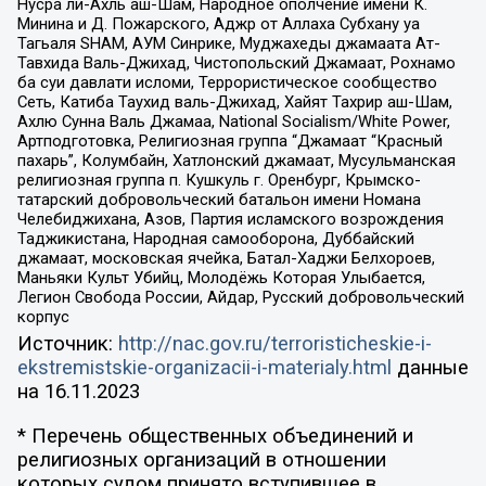
Нусра ли-Ахль аш-Шам, Народное ополчение имени К.
Минина и Д. Пожарского, Аджр от Аллаха Субхану уа
Тагьаля SHAM, АУМ Синрике, Муджахеды джамаата Ат-
Тавхида Валь-Джихад, Чистопольский Джамаат, Рохнамо
ба суи давлати исломи, Террористическое сообщество
Сеть, Катиба Таухид валь-Джихад, Хайят Тахрир аш-Шам,
Ахлю Сунна Валь Джамаа, National Socialism/White Power,
Артподготовка, Религиозная группа “Джамаат “Красный
пахарь”, Колумбайн, Хатлонский джамаат, Мусульманская
религиозная группа п. Кушкуль г. Оренбург, Крымско-
татарский добровольческий батальон имени Номана
Челебиджихана, Азов, Партия исламского возрождения
Таджикистана, Народная самооборона, Дуббайский
джамаат, московская ячейка, Батал-Хаджи Белхороев,
Маньяки Культ Убийц, Молодёжь Которая Улыбается,
Легион Свобода России, Айдар, Русский добровольческий
корпус
Источник:
http://nac.gov.ru/terroristicheskie-i-
ekstremistskie-organizacii-i-materialy.html
данные
на
16.11.2023
* Перечень общественных объединений и
религиозных организаций в отношении
которых судом принято вступившее в