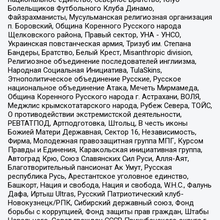
Болельщиков Футбольного Клуба Динамо,
Файзрахманисты, Мусульманская религиозная организация
п. Боровский, Община Коренного Русского народа
Щелковского района, Правый сектор, УНА - УНСО,
Украинская повстанческая армия, Тризуб им. Степана
Бандеры, Братство, Белый Крест, Misanthropic division,
Религиозное объединение последователей инглиизма,
Народная Социальная Инициатива, TulaSkins,
Этнополитическое объединение Русские, Русское
национальное объединение Атака, Мечеть Мирмамеда,
Община Коренного Русского народа г. Астрахани, ВОЛЯ,
Меджлис крымскотатарского народа, Рубеж Севера, ТОЙС,
О противодействии экстремистской деятельности,
РЕВТАТПОД, Артподготовка, Штольц, В честь иконы
Божией Матери Державная, Сектор 16, Независимость,
Фирма, Молодежная правозащитная группа МПГ, Курсом
Правды и Единения, Каракольская инициативная группа,
Автоград Крю, Союз Славянских Сил Руси, Алля-Аят,
Благотворительный пансионат Ак Умут, Русская
республика Русь, Арестантское уголовное единство,
Башкорт, Нация и свобода, Нация и свобода, W.H.С., Фалунь
Дафа, Иртыш Ultras, Русский Патриотический клуб-
Новокузнецк/РПК, Сибирский державный союз, Фонд
борьбы с коррупцией, Фонд защиты прав граждан, Штабы