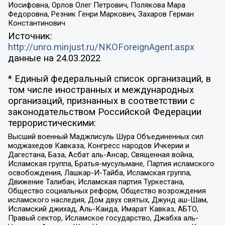
Иосифовна, Орлов Олег Петрович, Полякова Мара
Федоровна, Резник Генри Маркович, Захаров Герман
Константинович
Источник:
http://unro.minjust.ru/NKOForeignAgent.aspx
данные на
24.03.2022
* Единый федеральный список организаций, в
том числе иностранных и международных
организаций, признанных в соответствии с
законодательством Российской Федерации
террористическими:
Высший военный Маджлисуль Шура Объединенных сил
моджахедов Кавказа, Конгресс народов Ичкерии и
Дагестана, База, Асбат аль-Ансар, Священная война,
Исламская группа, Братья-мусульмане, Партия исламского
освобождения, Лашкар-И-Тайба, Исламская группа,
Движение Талибан, Исламская партия Туркестана,
Общество социальных реформ, Общество возрождения
исламского наследия, Дом двух святых, Джунд аш-Шам,
Исламский джихад, Аль-Каида, Имарат Кавказ, АБТО,
Правый сектор, Исламское государство, Джабха аль-