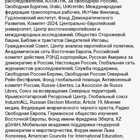
расследователей, АЛЛАТРА, За свободную Россию,
Свободная Бурятия, Uralic, UnKremlin, Международная
федерация транспортных рабочих, ИстЧам Финланд,
Гудзоновский институт, Фонд Демократического
Развития, Комитет-2024, Центрально-Европейский
университет, Центр восточноевропейских и
международных исследований, Общество Сторожевой
башни, Библии и трактатов Свидетелей Иеговы,
Гражданский Совет, Центр анализа европейской политики,
Академическая сеть Восточная Европа, Российский
комитет действия, РЭНД корпорейшн, Русская Америка за
демократию в России, Настоящая Россия, Глобальная сеть
журналистов-расследователей, Служба поддержки,
Свободная Россия Берлин, Свободная Россия Северный
Рейн-Вестфалия, Фонд глобальной помощи, Антивоенный
комитет России, Russie-Libertes, La Asocicion de Rusos
Libres, Союз за возвращение Северных территорий,
Крымскотатарский Ресурсный Центр, Глобальный союз
IndustriALL, Russian Election Monitor, Article 19, Мнение
медиа, Федерация анархического черного креста, Радио
Свободная Европа, Германское общество изучения
Восточной Европы, Фонд имени Фридриха Эберта, XZ
gGmbH, Мобильная академия поддержки гендерной
демократии и миротворчества, Форум имени Льва
Копелева, American Councils for International Education,