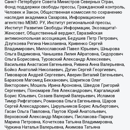
Санкт-Петербурге Совета Министров Северных Стран,
Фонд поддержки свободы прессы, Гражданский контроль,
Человек и Закон, Общественная комиссия по сохранению
наследия академика Сахарова, Информационное
агентство МЕМО. РУ, Институт региональной прессы,
Институт Развития Свободы Информации, Экозащита!-
Женсовет, Общественный вердикт, Евразийская
антимонопольная ассоциация, Бедушев Петр Петрович,
Дзугкоева Регина Николаевна, Кривенко Сергей
Владимирович, Милославский Павел Юрьевич, Шнырова
Ольга Вадимовна, Чанышева Лилия Айратовна, Сидорович
Ольга Борисовна, Туровский Александр Алексеевич,
Васильева Анастасия Евгеньевна, Ривина Анна Валерьевна,
Бойко Анатолий Николаевич, Дугин Сергей Георгиевич,
Пивоваров Андрей Сергеевич, Аверин Виталий Евгеньевич,
Барахоев Магомед Бекханович, Шарипков Олег
Викторович, Мошель Ирина Ароновна, Шведов Григорий
Сергеевич, Пономарев Лев Александрович, Каргалицкий
Борис Юльевич, Созаев Валерий Валерьевич, Исламов
Тимур Рифгатович, Романова Ольга Евгеньевна, Щаров
Сергей Алексадрович, Цирульников Борис Альбертович,
Гасан Ольга Павловна, Паутов Юрий Анатольевич,
Верховский Александр Маркович, Пислакова-Паркер
Марина Петровна, Кочеткова Татьяна Владимировна,
Чуркина Наталья Валерьевна, Акимова Татьяна