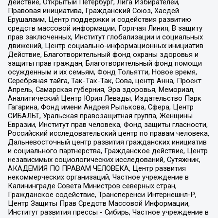
действие, Открытый Петербург, Лига Избирателей,
Правовая инициатива, Гражданский Союз, Хасдей
Ерушалаим, Центр поддержки и содействия развитию
средств массовой информации, Горячая Линия, В защиту
прав заключенных, Институт глобализации и социальных
движений, Центр социально-информационных инициатив
Действие, Благотворительный фонд охраны здоровья и
защиты прав граждан, Благотворительный фонд помощи
осужденным и их семьям, Фонд Тольятти, Новое время,
Серебряная тайга, Так-Так-Так, Сова, центр Анна, Проект
Апрель, Самарская губерния, Эра здоровья, Мемориал,
Аналитический Центр Юрия Левады, Издательство Парк
Гагарина, Фонд имени Андрея Рылькова, Сфера, Центр
СИБАЛЬТ, Уральская правозащитная группа, Женщины
Евразии, Институт прав человека, Фонд защиты гласности,
Российский исследовательский центр по правам человека,
Дальневосточный центр развития гражданских инициатив
и социального партнерства, Гражданское действие, Центр
независимых социологических исследований, Сутяжник,
АКАДЕМИЯ ПО ПРАВАМ ЧЕЛОВЕКА, Центр развития
некоммерческих организаций, Частное учреждение в
Калининграде Совета Министров северных стран,
Гражданское содействие, Трансперенси Интернешнл-Р,
Центр Защиты Прав Средств Массовой Информации,
Институт развития прессы - Сибирь, Частное учреждение в