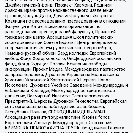
Джеймстаунский фонд, Прожект Хармони, Родники
дракона, Врачи против насильственного извлечения
органов, Фалунь Дафа, Друзья Фалуньгун, Фалуньгун,
Коалиция по расследованию преследования в отношении
Фалуньгун в Китае, Всемирная организация по
расследованию преследований Фалуньгун, Пражский
гражданский центр, Ассоциация школ политических
исследований при Совете Европы, Центр либеральной
современности, Форум русскоязычных европейцев,
Немецко-русский обмен, Бард колледж, Европейский
выбор, Фонд Ходорковского, Оксфордский российский
фонд, Фонд Будущее России, Компания свободы
информации, Проект Медиа, Международное партнерство
за права человека, Духовное Управление Евангельских
Христиан Украинской Христианской Церкви, Новое
Поколение, Духовное Учебное Заведение Международный
Библейский Колледж, Международное христианское
движение, Всемирный Институт Саентологических
Предприятий, Церковь Духовной Технологии, Европейская
сеть организаций по наблюдению за выборами,
Республика Польша, СВОБОДНЫЙ ИДЕЛЬ-УРАЛ,
Ассоциация развития журналистики, IStories fonds,
Королевский Институт Международных Отношений,
КРИМСЬКА ПРАВОЗАХИСНА ГРУПА, Фонд имени Генриха