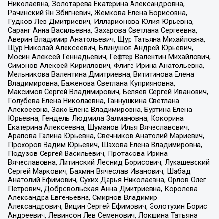
Николаевна, Золотарева Екатерина Александровна,
Рачинский Ян Збигневич, Жемкова Елена Борисовна,
Гудков Лев Дмитриевич, Илларионова Юлия Юрьевна,
Саранг Анна Васильевна, Захарова Светлана Сергеевна,
Аверин Владимир Анатольевич, Щур Татьяна Михайловна,
Щур Николай Алексеевич, Блинушов Андрей Юрьевич,
Мосин Алексей Геннадьевич, Гефтер Валентин Михайлович,
Симонов Алексей Кириллович, Флиге Ирина Анатольевна,
Мельникова Валентина Дмитриевна, Вититинова Елена
Владимировна, Баженова Светлана Куприяновна,
Максимов Сергей Владимирович, Беляев Сергей Иванович,
Голубева Елена Николаевна, Ганнушкина Светлана
Алексеевна, Закс Елена Владимировна, Буртина Елена
Юрьевна, Гендель Людмила Залмановна, Кокорина
Екатерина Алексеевна, Шуманов Илья Вячеславович,
Арапова Галина Юрьевна, Свечников Анатолий Мариевич,
Прохоров Вадим Юрьевич, Шахова Елена Владимировна,
Подузов Сергей Васильевич, Протасова Ирина
Вячеславовна, Литинский Леонид Борисович, Лукашевский
Сергей Маркович, Бахмин Вячеслав Иванович, Шабад
Анатолий Ефимович, Сухих Дарья Николаевна, Орлов Олег
Петрович, Добровольская Анна Дмитриевна, Королева
Александра Евгеньевна, Смирнов Владимир
Александрович, Вицин Сергей Ефимович, Золотухин Борис
Андреевич, Левинсон Лев Семенович, Локшина Татьяна