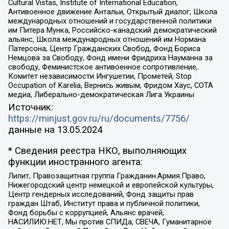
Cultural Vistas, Institute of International Education,
Антивоенное движение Антальи, Открытый диалог, Школа
международных отношений и государственной политики
им Питера Мунка, Российско-канадский демократический
альянс, Школа международных отношений им Нормана
Патерсона, Центр Гражданских Свобод, Фонд Бориса
Немцова за Свободу, Фонд имени Фридриха Науманна за
свободу, Феминистское антивоенное сопротивление,
Комитет независимости Ингушетии, Прометей, Stop
Occupation of Karelia, Вернись живым, Фридом Хаус, СОТА
медиа, Либерально-демократическая Лига Украины
Источник:
https://minjust.gov.ru/ru/documents/7756/
данные на
13.05.2024
* Сведения реестра НКО, выполняющих
функции иностранного агента:
Лилит, Правозащитная группа Гражданин.Армия.Право,
Нижегородский центр немецкой и европейской культуры,
Центр гендерных исследований, Фонд защиты прав
граждан Штаб, Институт права и публичной политики,
Фонд борьбы с коррупцией, Альянс врачей,
НАСИЛИЮ.НЕТ, Мы против СПИДа, СВЕЧА, Гуманитарное