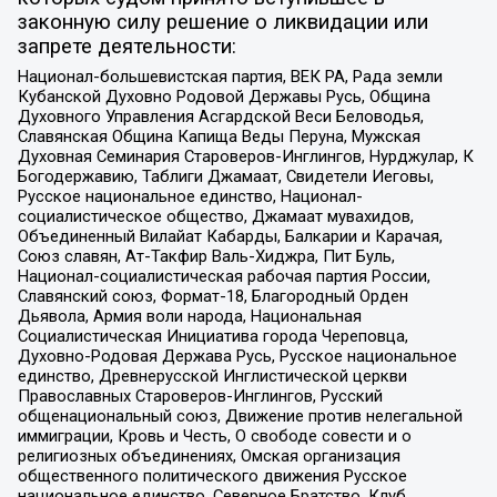
законную силу решение о ликвидации или
запрете деятельности:
Национал-большевистская партия, ВЕК РА, Рада земли
Кубанской Духовно Родовой Державы Русь, Община
Духовного Управления Асгардской Веси Беловодья,
Славянская Община Капища Веды Перуна, Мужская
Духовная Семинария Староверов-Инглингов, Нурджулар, К
Богодержавию, Таблиги Джамаат, Свидетели Иеговы,
Русское национальное единство, Национал-
социалистическое общество, Джамаат мувахидов,
Объединенный Вилайат Кабарды, Балкарии и Карачая,
Союз славян, Ат-Такфир Валь-Хиджра, Пит Буль,
Национал-социалистическая рабочая партия России,
Славянский союз, Формат-18, Благородный Орден
Дьявола, Армия воли народа, Национальная
Социалистическая Инициатива города Череповца,
Духовно-Родовая Держава Русь, Русское национальное
единство, Древнерусской Инглистической церкви
Православных Староверов-Инглингов, Русский
общенациональный союз, Движение против нелегальной
иммиграции, Кровь и Честь, О свободе совести и о
религиозных объединениях, Омская организация
общественного политического движения Русское
национальное единство, Северное Братство, Клуб