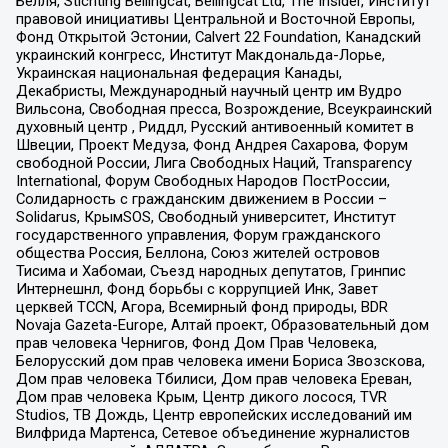
Бёлля, Stichting Bellingcat, Bellingcat Ltd, The Insider, Институт
правовой инициативы Центральной и Восточной Европы,
Фонд Открытой Эстонии, Calvert 22 Foundation, Канадский
украинский конгресс, Институт Макдональда-Лорье,
Украинская национальная федерация Канады,
Декабристы, Международный научный центр им Вудро
Вильсона, Свободная пресса, Возрождение, Всеукраинский
духовный центр , Риддл, Русский антивоенный комитет в
Швеции, Проект Медуза, Фонд Андрея Сахарова, Форум
свободной России, Лига Свободных Наций, Transparеncy
International, Форум Свободных Народов ПостРоссии,
Солидарность с гражданским движением в России –
Solidarus, КрымSOS, Свободный университет, Институт
государственного управления, Форум гражданского
общества Россия, Беллона, Союз жителей островов
Тисима и Хабомаи, Съезд народных депутатов, Гринпис
Интернешнл, Фонд борьбы с коррупцией Инк, Завет
церквей TCCN, Агора, Всемирный фонд природы, BDR
Novaja Gazeta-Europe, Алтай проект, Образовательный дом
прав человека Чернигов, Фонд Дом Прав Человека,
Белорусский дом прав человека имени Бориса Звозскова,
Дом прав человека Тбилиси, Дом прав человека Ереван,
Дом прав человека Крым, Центр дикого лосося, TVR
Studios, ТВ Дождь, Центр европейских исследований им
Вилфрида Мартенса, Сетевое объединение журналистов