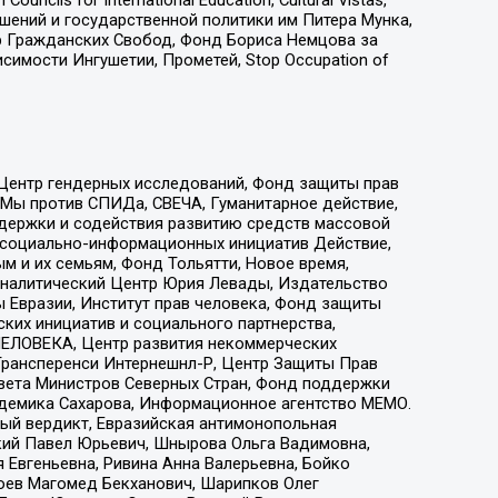
ошений и государственной политики им Питера Мунка,
 Гражданских Свобод, Фонд Бориса Немцова за
имости Ингушетии, Прометей, Stop Occupation of
 Центр гендерных исследований, Фонд защиты прав
 Мы против СПИДа, СВЕЧА, Гуманитарное действие,
ддержки и содействия развитию средств массовой
р социально-информационных инициатив Действие,
 и их семьям, Фонд Тольятти, Новое время,
, Аналитический Центр Юрия Левады, Издательство
 Евразии, Институт прав человека, Фонд защиты
ких инициатив и социального партнерства,
ЕЛОВЕКА, Центр развития некоммерческих
 Трансперенси Интернешнл-Р, Центр Защиты Прав
овета Министров Северных Стран, Фонд поддержки
адемика Сахарова, Информационное агентство МЕМО.
ый вердикт, Евразийская антимонопольная
кий Павел Юрьевич, Шнырова Ольга Вадимовна,
 Евгеньевна, Ривина Анна Валерьевна, Бойко
хоев Магомед Бекханович, Шарипков Олег