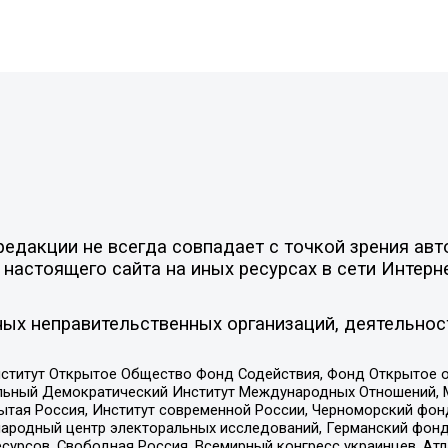
едакции не всегда совпадает с точкой зрения авт
настоящего сайта на иных ресурсах в сети Интерн
ых неправительственных организаций, деятельнос
ститут Открытое Общество Фонд Содействия, Фонд Открытое 
альный Демократический Институт Международных Отношений,
тая Россия, Институт современной России, Черноморский фонд
родный центр электоральных исследований, Германский фонд
рсов, Свободная Россия, Всемирный конгресс украинцев, Атла