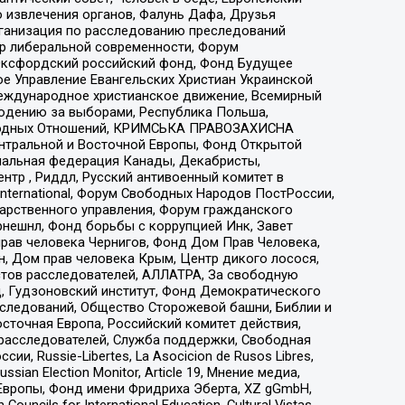
 извлечения органов, Фалунь Дафа, Друзья
рганизация по расследованию преследований
тр либеральной современности, Форум
 Оксфордский российский фонд, Фонд Будущее
е Управление Евангельских Христиан Украинской
еждународное христианское движение, Всемирный
людению за выборами, Республика Польша,
народных Отношений, КРИМСЬКА ПРАВОЗАХИСНА
ы Центральной и Восточной Европы, Фонд Открытой
иональная федерация Канады, Декабристы,
тр , Риддл, Русский антивоенный комитет в
nternational, Форум Свободных Народов ПостРоссии,
дарственного управления, Форум гражданского
рнешнл, Фонд борьбы с коррупцией Инк, Завет
прав человека Чернигов, Фонд Дом Прав Человека,
н, Дом прав человека Крым, Центр дикого лосося,
стов расследователей, АЛЛАТРА, За свободную
д, Гудзоновский институт, Фонд Демократического
сследований, Общество Сторожевой башни, Библии и
сточная Европа, Российский комитет действия,
-расследователей, Служба поддержки, Свободная
 Russie-Libertes, La Asocicion de Rusos Libres,
an Election Monitor, Article 19, Мнение медиа,
Европы, Фонд имени Фридриха Эберта, XZ gGmbH,
ls for International Education, Cultural Vistas,