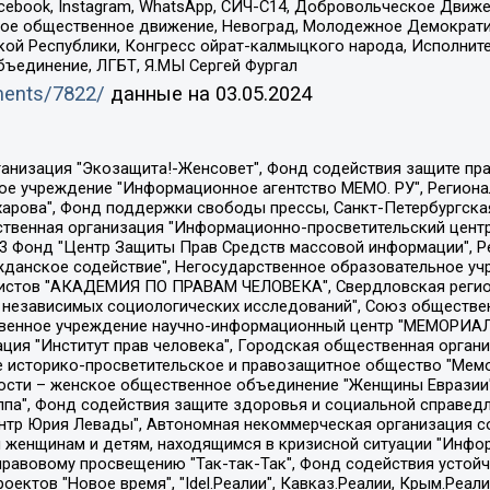
Facebook, Instagram, WhatsApp, СИЧ-С14, Добровольческое Движ
ское общественное движение, Невоград, Молодежное Демократ
ой Республики, Конгресс ойрат-калмыцкого народа, Исполнит
бъединение, ЛГБТ, Я.МЫ Сергей Фургал
uments/7822/
данные на
03.05.2024
Общество с ограниченной ответственностью "Радио Свободная Европа/Радио Свобода", Чешское информационное агентство "MEDIUM-ORIENT", Красноярская региональная общественная организация "Мы против СПИДа", Камалягин Денис Николаевич, Маркелов Сергей Евгеньевич, Пономарев Лев Александрович, Савицкая Людмила Алексеевна, Автономная некоммерческая организация "Центр по работе с проблемой насилия "НАСИЛИЮ.НЕТ", Межрегиональный профессиональный союз работников здравоохранения "Альянс врачей", Юридическое лицо, зарегистрированное в Латвийской Республике, SIA "Medusa Project" (регистрационный номер 40103797863, дата регистрации 10.06.2014), Некоммерческая организация "Фонд по борьбе с коррупцией", Автономная некоммерческая организация "Институт права и публичной политики", Баданин Роман Сергеевич, Гликин Максим Александрович, Железнова Мария Михайловна, Лукьянова Юлия Сергеевна, Маетная Елизавета Витальевна, Маняхин Петр Борисович, Чуракова Ольга Владимировна, Ярош Юлия Петровна, Юридическое лицо "The Insider SIA", зарегистрированное в Риге, Латвийская Республика (дата регистрации 26.06.2015), являющееся администратором доменного имени интернет-издания "The Insider SIA", https://theins.ru, Постернак Алексей Евгеньевич, Рубин Михаил Аркадьевич, Анин Роман Александрович, Юридическое лицо Istories fonds, зарегистрированное в Латвийской Республике (регистрационный номер 50008295751, дата регистрации 24.02.2020), Великовский Дмитрий Александрович, Долинина Ирина Николаевна, Мароховская Алеся Алексеевна, Шлейнов Роман Юрьевич, Шмагун Олеся Валентиновна, Общество с ограниченной ответственностью "Альтаир 2021", Общество с ограниченной ответственностью "Вега 2021", Общество с ограниченной ответственностью "Главный редактор 2021", Общество с ограниченной ответственностью "Ромашки монолит", Важенков Артем Валерьевич, Ивановская областная общественная организация "Центр гендерных исследований", Гурман Юрий Альбертович, Медиапроект "ОВД-Инфо", Егоров Владимир Владимирович, Жилинский Владимир Александрович, Общество с ограниченной ответственностью "ЗП", Иванова София Юрьевна, Карезина Инна Павловна, Кильтау Екатерина Викторовна, Петров Алексей Викторович, Пискунов Сергей Евгеньевич, Смирнов Сергей Сергеевич, Тихонов Михаил Сергеевич, Общество с ограниченной ответственностью "ЖУРНАЛИСТ-ИНОСТРАННЫЙ АГЕНТ", Арапова Галина Юрьевна, Вольтская Татьяна Анатольевна, Американская компания "Mason G.E.S. Anonymous Foundation" (США), являющаяся владельцем интернет-издания https://mnews.world/, Компания "Stichting Bellingcat", зарегистрированная в Нидерландах (дата регистрации 11.07.2018), Захаров Андрей Вячеславович, Клепиковская Екатерина Дмитриевна, Общество с ограниченной ответственностью "МЕМО", Перл Роман Александрович, Симонов Евгений Алексеевич, Соловьева Елена Анатольевна, Сотников Даниил Владимирович, Сурначева Елизавета Дмитриевна, Автономная некоммерческая организация по защите прав человека и информированию населения "Якутия – Наше Мнение", Общество с ограниченной ответственностью "Москоу диджитал медиа", с 26.01.2023 Общество с ограниченной ответственностью "Чайка Белые сады", Ветошкина Валерия Валерьевна, Заговора Максим Александрович, Межрегиональное общественное движение "Российская ЛГБТ - сеть", Оленичев Максим Владимирович, Павлов Иван Юрьевич, Скворцова Елена Сергеевна, Общество с ограниченной ответственностью "Как бы инагент", Кочетков Игорь Викторович, Общество с ограниченной ответственностью "Честные выборы", Еланчик Олег Александрович, Общество с ограниченной ответственностью "Нобелевский призыв", Гималова Регина Эмилевна, Григорьев Андрей Валерьевич, Григорьева Алина Александровна, Ассоциация по содействию защите прав призывников, альтернативнослужащих и военнослужащих "Правозащитная группа "Гражданин.Армия.Право", Хисамова Регина Фаритовна, Автономная некоммерческая организация по реализа