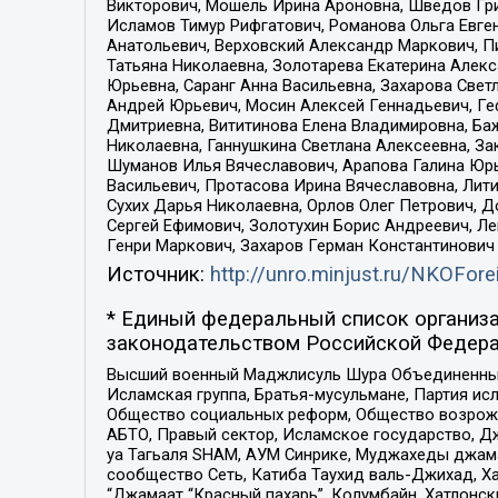
Викторович, Мошель Ирина Ароновна, Шведов Гри
Исламов Тимур Рифгатович, Романова Ольга Евге
Анатольевич, Верховский Александр Маркович, П
Татьяна Николаевна, Золотарева Екатерина Алек
Юрьевна, Саранг Анна Васильевна, Захарова Свет
Андрей Юрьевич, Мосин Алексей Геннадьевич, Ге
Дмитриевна, Вититинова Елена Владимировна, Ба
Николаевна, Ганнушкина Светлана Алексеевна, За
Шуманов Илья Вячеславович, Арапова Галина Юрь
Васильевич, Протасова Ирина Вячеславовна, Лит
Сухих Дарья Николаевна, Орлов Олег Петрович, 
Сергей Ефимович, Золотухин Борис Андреевич, Л
Генри Маркович, Захаров Герман Константинович
Источник:
http://unro.minjust.ru/NKOFore
* Единый федеральный список организа
законодательством Российской Федера
Высший военный Маджлисуль Шура Объединенных с
Исламская группа, Братья-мусульмане, Партия ис
Общество социальных реформ, Общество возрожд
АБТО, Правый сектор, Исламское государство, Д
уа Тагьаля SHAM, АУМ Синрике, Муджахеды джама
сообщество Сеть, Катиба Таухид валь-Джихад, Хай
“Джамаат “Красный пахарь”, Колумбайн, Хатлонск