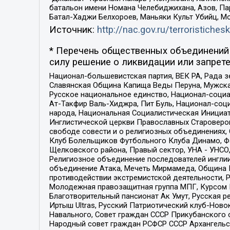
батальон имени Номана Челебиджихана, Азов, Па
Батал-Хаджи Белхороев, Маньяки Культ Убийц, М
Источник:
http://nac.gov.ru/terroristichesk
* Перечень общественных объединений 
силу решение о ликвидации или запрете
Национал-большевистская партия, ВЕК РА, Рада 
Славянская Община Капища Веды Перуна, Мужская
Русское национальное единство, Национал-социа
Ат-Такфир Валь-Хиджра, Пит Буль, Национал-соц
народа, Национальная Социалистическая Инициат
Инглистической церкви Православных Староверов
свободе совести и о религиозных объединениях,
Клуб Болельщиков Футбольного Клуба Динамо, Фа
Щелковского района, Правый сектор, УНА - УНСО, У
Религиозное объединение последователей инглии
объединение Атака, Мечеть Мирмамеда, Община К
противодействии экстремистской деятельности, 
Молодежная правозащитная группа МПГ, Курсом П
Благотворительный пансионат Ак Умут, Русская ре
Иртыш Ultras, Русский Патриотический клуб-Нов
Навального, Совет граждан СССР Прикубанского 
Народный совет граждан РСФСР СССР Архангельск