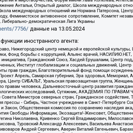
ое движение Антальи, Открытый диалог, Школа международных отн
Школа международных отношений им Нормана Патерсона, Центр
ду, Феминистское антивоенное сопротивление, Комитет независ
а, Либерально-демократическая Лига Украины
uments/7756/
данные на
13.05.2024
функции иностранного агента:
раво, Нижегородский центр немецкой и европейской культуры,
тики, Фонд борьбы с коррупцией, Альянс врачей, НАСИЛИЮ.НЕТ,
я инициатива, Гражданский Союз, Хасдей Ерушалаим, Центр по
юченных, Институт глобализации и социальных движений, Цент
ты прав граждан, Благотворительный фонд помощи осужденным
а, Проект Апрель, Самарская губерния, Эра здоровья, Мемориал
ера, Центр СИБАЛЬТ, Уральская правозащитная группа, Женщины
по правам человека, Дальневосточный центр развития гражданс
ологических исследований, Сутяжник, АКАДЕМИЯ ПО ПРАВАМ Ч
е Совета Министров северных стран, Гражданское содействие,
я прессы - Сибирь, Частное учреждение в Санкт-Петербурге С
 и Закон, Общественная комиссия по сохранению наследия ак
звития Свободы Информации, Экозащита!-Женсовет, Общественн
Регина Николаевна, Кривенко Сергей Владимирович, Милославс
совна, Туровский Александр Алексеевич, Васильева Анастасия
Пивоваров Андрей Сергеевич, Аверин Виталий Евгеньевич, Бара