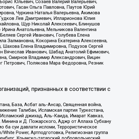
Борис Юльевич, Созаев Валерий Валерьевич,
тович, Гасан Ольга Павловна, Паутов Юрий
ровна, Чуркина Наталья Валерьевна, Акимова
 Гудков Лев Дмитриевич, Илларионова Юлия
ихайловна, Щур Николай Алексеевич, Блинушов
е Ирина Анатольевна, Мельникова Валентина
Беляев Сергей Иванович, Голубева Елена
ила Залмановна, Кокорина Екатерина Алексеевна,
, Шахова Елена Владимировна, Подузов Сергей
ин Вячеслав Иванович, Шабад Анатолий Ефимович,
вна, Смирнов Владимир Александрович, Вицин
ег Петрович, Полякова Мара Федоровна, Резник
ганизаций, признанных в соответствии с
на, База, Асбат аль-Ансар, Священная война,
ижение Талибан, Исламская партия Туркестана,
Исламский джихад, Аль-Каида, Имарат Кавказ,
 Минина и Д. Пожарского, Аджр от Аллаха Субхану
о ба суи давлати исломи, Террористическое
/White Power, Артподготовка, Религиозная группа
Оренбург, Крымско-татарский добровольческий