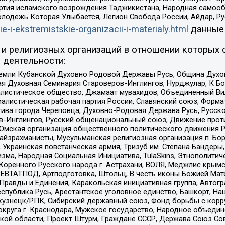
ртия исламского возрождения Таджикистана, Народная самооб
олодёжь Которая Улыбается, Легион Свобода России, Айдар, Р
ie-i-ekstremistskie-organizacii-i-materialy.html
данные
и религиозных организаций в отношении которых 
 деятельности:
земли Кубанской Духовно Родовой Державы Русь, Община Духо
 Духовная Семинария Староверов-Инглингов, Нурджулар, К Бо
листическое общество, Джамаат мувахидов, Объединенный Вил
иалистическая рабочая партия России, Славянский союз, Форма
ива города Череповца, Духовно-Родовая Держава Русь, Русск
-Инглингов, Русский общенациональный союз, Движение против
 Омская организация общественного политического движения Р
йзрахманисты, Мусульманская религиозная организация п. Бо
краинская повстанческая армия, Тризуб им. Степана Бандеры, Бр
зма, Народная Социальная Инициатива, TulaSkins, Этнополитич
оренного Русского народа г. Астрахани, ВОЛЯ, Меджлис крымс
РЕВТАТПОД, Артподготовка, Штольц, В честь иконы Божией Мате
равды и Единения, Каракольская инициативная группа, Автогра
спублика Русь, Арестантское уголовное единство, Башкорт, Наци
окузнецк/РПК, Сибирский державный союз, Фонд борьбы с кор
округа г. Краснодара, Мужское государство, Народное объедин
ой области, Проект Штурм, Граждане СССР, Держава Союз Сов