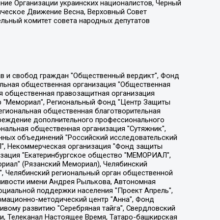
ение Организации украинских националистов, Черный
ическое Движение Весна, Верховный Совет
ельный комитет совета народных депутатов
ции социально-правовых программ "Лилит", Дальневосточное общественное движение "Маяк", Санкт-Петербургская ЛГБТ-инициативная группа "Выход", Инициативная группа ЛГБТ+ "Реверс", Алексеев Андрей Викторович, Бекбулатова Таисия Львовна, Беляев Иван Михайлович, Владыкина Елена Сергеевна, Гельман Марат Александрович, Никульшина Вероника Юрьевна, Толоконникова Надежда Андреевна, Шендерович Виктор Анатольевич, Общество с ограниченной ответственностью "Данное сообщение", Общество с ограниченной ответственностью Издательский дом "Новая глава", Айнбиндер Александра Александровна, Московский комьюнити-центр для ЛГБТ+инициатив, Благотворительный фонд развития филантропии, Deutsche Welle (Германия, Kurt-Schumacher-Strasse 3, 53113 Bonn), Борзунова Мария Михайловна, Воробьев Виктор Викторович, Голубева Анна Львовна, Константинова Алла Михайловна, Малкова Ирина Владимировна, Мурадов Мурад Абдулгалимович, Осетинская Елизавета Николаевна, Понасенков Евгений Николаевич, Ганапольский Матвей Юрьевич, Киселев Евгений Алексеевич, Борухович Ирина Григорьевна, Дремин Иван Тимофеевич, Дубровский Дмитрий Викторович, Красноярская региональная общественная организация поддержки и развития альтернативных образовательных технологий и межкультурных коммуникаций "ИНТЕРРА", Маяковская Екатерина Алексеевна, Фейгин Марк Захарович, Филимонов Андрей Викторович, Дзугкоева Регина Николаевна, Доброхотов Роман Александрович, Дудь Юрий Александрович, Елкин Сергей Владимирович, Кругликов Кирилл Игоревич, Сабунаева Мария Леонидовна, Семенов Алексей Владимирович, Шаинян Карен Багратович, Шульман Екатерина Михайловна, Асафьев Артур Валерьевич, Вахштайн Виктор Семенович, Венедиктов Алексей Алексеевич, Лушникова Екатерина Евгеньевна, Волков Леонид Михайлович, Невзоров Александр Глебович, Пархоменко Сергей Борисович, Сироткин Ярослав Николаевич, Кара-Мурза Владимир Владимирович, Баранова Наталья Владимировна, Гозман Леонид Яковлевич, Кагарлицкий Борис Юльевич, Климарев Михаил Валерьевич, Милов Владимир Станиславович, Автономная некоммерческая организация Краснодарский центр современного искусства "Типография", Моргенштерн Алишер Тагирович, Соболь Любовь Эдуардовна, Общество с ограниченной ответственностью "ЛИЗА НОРМ", Каспаров Гарри Кимович, Ходорковский Михаил Борисович, Общество с ограниченной ответственностью "Апрельские тезисы", Данилович Ирина Брониславовна, Кашин Олег Владимирович, Петров Николай Владимирович, Пивоваров Алексей Владимирович, Соколов Михаил Владимирович, Цветкова Юлия Владимировна, Чичваркин Евгений Александрович, Комитет против пыток/Команда против пыток, Общество с ограниченной ответственностью "Первый научный", Общество с ограниченной ответственностью "Вертолет и ко", Белоцерковская Вероника Борисовна, Кац Максим Евгеньевич, Лазарева Татьяна Юрьевна, Шаведдинов Руслан Табризович, Яшин Илья Валерьевич, Общество с ограниченной ответственностью "Иноагент ААВ", Алешковский Дмитрий Петрович, Альбац Евгения Марковна, Быков Дмитрий Львович, Галямина Юлия Евгеньевна, Лойко Сергей Леонидович, Мартынов Кирилл Константинович, Медведев Сергей Александрович, Крашенинников Федор Геннадиевич, Гордеева Катерина Вл