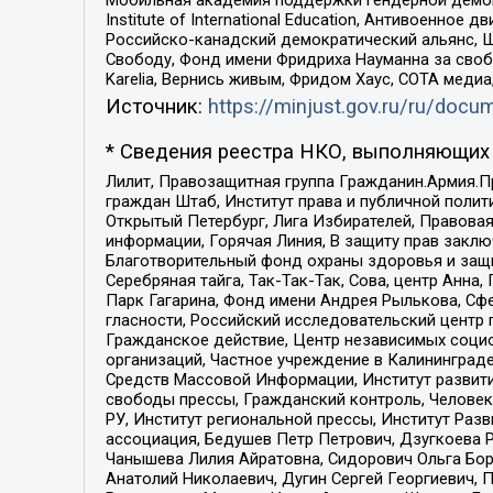
Institute of International Education, Антивоенн
Российско-канадский демократический альянс, 
Свободу, Фонд имени Фридриха Науманна за свобо
Karelia, Вернись живым, Фридом Хаус, СОТА меди
Источник:
https://minjust.gov.ru/ru/doc
* Сведения реестра НКО, выполняющих 
Лилит, Правозащитная группа Гражданин.Армия.П
граждан Штаб, Институт права и публичной поли
Открытый Петербург, Лига Избирателей, Правова
информации, Горячая Линия, В защиту прав закл
Благотворительный фонд охраны здоровья и защи
Серебряная тайга, Так-Так-Так, Сова, центр Анн
Парк Гагарина, Фонд имени Андрея Рылькова, Сф
гласности, Российский исследовательский центр 
Гражданское действие, Центр независимых соци
организаций, Частное учреждение в Калининград
Средств Массовой Информации, Институт развити
свободы прессы, Гражданский контроль, Человек
РУ, Институт региональной прессы, Институт Ра
ассоциация, Бедушев Петр Петрович, Дзугкоева 
Чанышева Лилия Айратовна, Сидорович Ольга Бори
Анатолий Николаевич, Дугин Сергей Георгиевич, 