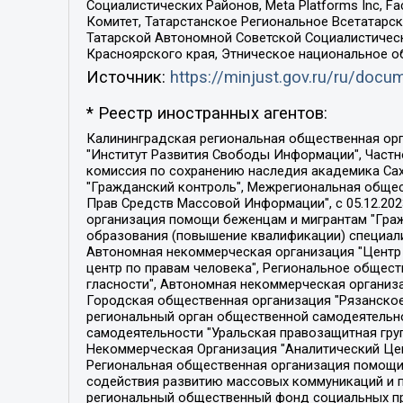
Социалистических Районов, Meta Platforms Inc, 
Комитет, Татарстанское Региональное Всетатар
Татарской Автономной Советской Социалистическ
Красноярского края, Этническое национальное о
Источник:
https://minjust.gov.ru/ru/doc
* Реестр иностранных агентов:
Калининградская региональная общественная организация "Экозащита!-Женсовет", Фонд содействия защите прав и свобод граждан "Общественный вердикт", Фонд "Институт Развития Свободы Информации", Частное учреждение "Информационное агентство МЕМО. РУ", Региональная общественная организация "Общественная комиссия по сохранению наследия академика Сахарова", Фонд поддержки свободы прессы, Санкт-Петербургская общественная правозащитная организация "Гражданский контроль", Межрегиональная общественная организация "Информационно-просветительский центр "Мемориал", Региональный Фонд "Центр Защиты Прав Средств Массовой Информации", с 05.12.2023 Фонд "Центр Защиты Прав Средств массовой информации", Региональная общественная благотворительная организация помощи беженцам и мигрантам "Гражданское содействие", Негосударственное образовательное учреждение дополнительного профессионального образования (повышение квалификации) специалистов "АКАДЕМИЯ ПО ПРАВАМ ЧЕЛОВЕКА", Свердловская региональная общественная организация "Сутяжник", Автономная некоммерческая организация "Центр независимых социологических исследований", Союз общественных объединений "Российский исследовательский центр по правам человека", Региональное общественное учреждение научно-информационный центр "МЕМОРИАЛ", Некоммерческая организация "Фонд защиты гласности", Автономная некоммерческая организация "Институт прав человека", Городская общественная организация "Екатеринбургское общество "МЕМОРИАЛ", Городская общественная организация "Рязанское историко-просветительское и правозащитное общество "Мемориал" (Рязанский Мемориал), Челябинский региональный орган общественной самодеятельности – женское общественное объединение "Женщины Евразии", Челябинский региональный орган общественной самодеятельности "Уральская правозащитная группа", Фонд содействия защите здоровья и социальной справедливости имени Андрея Рылькова, Автономная Некоммерческая Организация "Аналитический Центр Юрия Левады", Автономная некоммерческая организация социальной поддержки населения "Проект Апрель", Региональная общественная организация помощи женщинам и детям, находящимся в кризисной ситуации "Информационно-методический центр "Анна", Фонд содействия развитию массовых коммуникаций и правовому просвещению "Так-так-Так", Фонд содействия устойчивому развитию "Серебряная тайга", Свердловский региональный общественный фонд социальных проектов "Новое время", "Idel.Реалии", Кавказ.Реалии, Крым.Реалии, Телеканал Настоящее Время, Татаро-башкирская служба Радио Свобода (Azatliq Radiosi), Радио Свободная Европа/Радио Свобода (PCE/PC), "Сибирь.Реалии", "Фактограф", Благотворительный фонд помощи осужденным и их семьям, Автономная некоммерческая организация "Институт глобализации и социальных движений", Фонд "В защиту прав заключенных", Частное учреждение "Центр поддержки и содействия развитию средств массовой информации", Пензенский региональный общественный благотворительный фонд "Гражданский союз", "Север.Реалии", Некоммерческая организация Фонд "Правовая инициатива", 