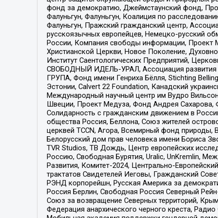
фонд за демократию, Джеймстаунский фонд, Прож
Фалуньгун, Фалуньгун, Коалиция по расследован
Фалуньгун, Пражский гражданский центр, Ассоци
русскоязычных европейцев, Немецко-русский об
России, Компания свободы информации, Проект М
Христианской Церкви, Новое Поколение, Духовн
Институт Саентологических Предприятий, Церков
СВОБОДНЫЙ ИДЕЛЬ-УРАЛ, Ассоциация развития ж
ГРУПА, Фонд имени Генриха Бёлля, Stichting Bellin
Эстонии, Calvert 22 Foundation, Канадский укра
Международный научный центр им Вудро Вильсона
Швеции, Проект Медуза, Фонд Андрея Сахарова, Ф
Солидарность с гражданским движением в России 
общества Россия, Беллона, Союз жителей острово
церквей TCCN, Агора, Всемирный фонд природы, B
Белорусский дом прав человека имени Бориса Зво
TVR Studios, ТВ Дождь, Центр европейских иссл
Россию, Свободная Бурятия, Uralic, UnKremlin, 
Развития, Комитет-2024, Центрально-Европейски
трактатов Свидетелей Иеговы, Гражданский Совет
РЭНД корпорейшн, Русская Америка за демократи
Россия Берлин, Свободная Россия Северный Рейн-В
Союз за возвращение Северных территорий, Крымско
Федерация анархического черного креста, Радио
Мобильная академия поддержки гендерной демократи