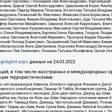
горий Сергеевич, Пономарев Лев Александрович, Каргалицкий 
ньевна, Щаров Сергей Алексадрович, Цирульников Борис Альбер
ислакова-Паркер Марина Петровна, Кочеткова Татьяна Владими
сандровна, Рачинский Ян Збигневич, Жемкова Елена Борисовна,
лана Сергеевна, Аверин Владимир Анатольевич, Щур Татьяна М
фтер Валентин Михайлович, Симонов Алексей Кириллович, Флиг
женова Светлана Куприяновна, Максимов Сергей Владимирович, 
кс Елена Владимировна, Буртина Елена Юрьевна, Гендель Людм
евна, Свечников Анатолий Мариевич, Прохоров Вадим Юрьевич
инский Леонид Борисович, Лукашевский Сергей Маркович, Бахм
Добровольская Анна Дмитриевна, Королева Александра Евгенье
евинсон Лев Семенович, Локшина Татьяна Иосифовна, Орлов Ол
ignAgent.aspx
данные на
24.03.2022
ций, в том числе иностранных и международных ор
ции террористическими:
ил моджахедов Кавказа, Конгресс народов Ичкерии и Дагеста
ламского освобождения, Лашкар-И-Тайба, Исламская группа, Дв
ения исламского наследия, Дом двух святых, Джунд аш-Шам, 
жабха аль-Нусра ли-Ахль аш-Шам, Народное ополчение имени К.
ата Ат-Тавхида Валь-Джихад, Чистопольский Джамаат, Рохнам
ят Тахрир аш-Шам, Ахлю Сунна Валь Джамаа, National Socialism
ий джамаат, Мусульманская религиозная группа п. Кушкуль г. 