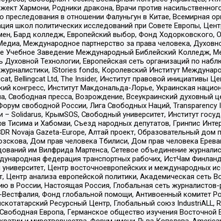
ект Хармони, Родники дракона, Врачи против насильственного
ию преследования в отношении Фалуньгун в Китае, Всемирная о
ация школ политических исследований при Совете Европы, Цен
мен, Бард колледж, Европейский выбор, Фонд Ходорковского,
едиа, Международное партнерство за права человека, Духовно
ое Учебное Заведение Международный Библейский Колледж, М
ь Духовной Технологии, Европейская сеть организаций по наб
урналистики, IStories fonds, Королевский Институт Между
gcat, Bellingcat Ltd, The Insider, Институт правовой инициатив
инский конгресс, Институт Макдональда-Лорье, Украинская нац
, Свободная пресса, Возрождение, Всеукраинский духовный цен
орум свободной России, Лига Свободных Наций, Transparеncy I
– Solidarus, КрымSOS, Свободный университет, Институт госу
в Тисима и Хабомаи, Съезд народных депутатов, Гринпис Инте
DR Novaja Gazeta-Europe, Алтай проект, Образовательный дом 
зскова, Дом прав человека Тбилиси, Дом прав человека Ерева
едований им Вилфрида Мартенса, Сетевое объединение журнали
Международная федерация транспортных рабочих, ИстЧам Финлан
й университет, Центр восточноевропейских и международных и
, Центр анализа европейской политики, Академическая сеть Во
ю в России, Настоящая Россия, Глобальная сеть журналистов
естфалия, Фонд глобальной помощи, Антивоенный комитет России,
татарский Ресурсный Центр, Глобальный союз IndustriALL, Russi
 Свободная Европа, Германское общество изучения Восточной 
и и миротворчества, Форум имени Льва Копелева, American Counci