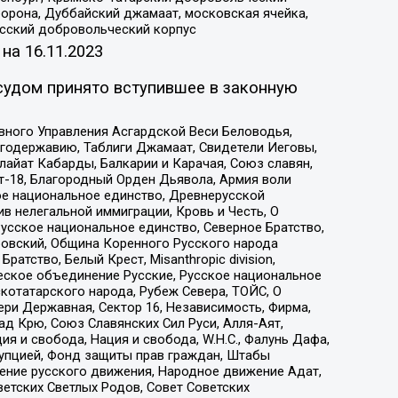
орона, Дуббайский джамаат, московская ячейка,
усский добровольческий корпус
 на
16.11.2023
судом принято вступившее в законную
вного Управления Асгардской Веси Беловодья,
годержавию, Таблиги Джамаат, Свидетели Иеговы,
айат Кабарды, Балкарии и Карачая, Союз славян,
т-18, Благородный Орден Дьявола, Армия воли
ое национальное единство, Древнерусской
 нелегальной иммиграции, Кровь и Честь, О
усское национальное единство, Северное Братство,
ровский, Община Коренного Русского народа
атство, Белый Крест, Misanthropic division,
еское объединение Русские, Русское национальное
котатарского народа, Рубеж Севера, ТОЙС, О
ри Державная, Сектор 16, Независимость, Фирма,
д Крю, Союз Славянских Сил Руси, Алля-Аят,
я и свобода, Нация и свобода, W.H.С., Фалунь Дафа,
рупцией, Фонд защиты прав граждан, Штабы
ение русского движения, Народное движение Адат,
етских Светлых Родов, Совет Советских