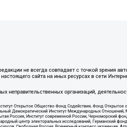
едакции не всегда совпадает с точкой зрения авт
настоящего сайта на иных ресурсах в сети Интерн
ых неправительственных организаций, деятельнос
ститут Открытое Общество Фонд Содействия, Фонд Открытое 
альный Демократический Институт Международных Отношений,
тая Россия, Институт современной России, Черноморский фонд
родный центр электоральных исследований, Германский фонд
рсов, Свободная Россия, Всемирный конгресс украинцев, Атла