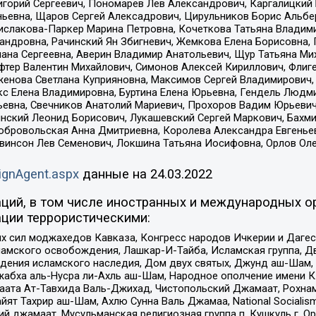
горий Сергеевич, Пономарев Лев Александрович, Каргалицкий 
ньевна, Щаров Сергей Алексадрович, Цирульников Борис Альбер
ислакова-Паркер Марина Петровна, Кочеткова Татьяна Владими
сандровна, Рачинский Ян Збигневич, Жемкова Елена Борисовна,
лана Сергеевна, Аверин Владимир Анатольевич, Щур Татьяна М
фтер Валентин Михайлович, Симонов Алексей Кириллович, Флиг
женова Светлана Куприяновна, Максимов Сергей Владимирович, 
кс Елена Владимировна, Буртина Елена Юрьевна, Гендель Людм
евна, Свечников Анатолий Мариевич, Прохоров Вадим Юрьевич
инский Леонид Борисович, Лукашевский Сергей Маркович, Бахм
Добровольская Анна Дмитриевна, Королева Александра Евгенье
евинсон Лев Семенович, Локшина Татьяна Иосифовна, Орлов Ол
ignAgent.aspx
данные на
24.03.2022
ций, в том числе иностранных и международных ор
ции террористическими:
ил моджахедов Кавказа, Конгресс народов Ичкерии и Дагеста
ламского освобождения, Лашкар-И-Тайба, Исламская группа, Дв
ения исламского наследия, Дом двух святых, Джунд аш-Шам, 
жабха аль-Нусра ли-Ахль аш-Шам, Народное ополчение имени К.
ата Ат-Тавхида Валь-Джихад, Чистопольский Джамаат, Рохнам
ят Тахрир аш-Шам, Ахлю Сунна Валь Джамаа, National Socialism
ий джамаат, Мусульманская религиозная группа п. Кушкуль г. 