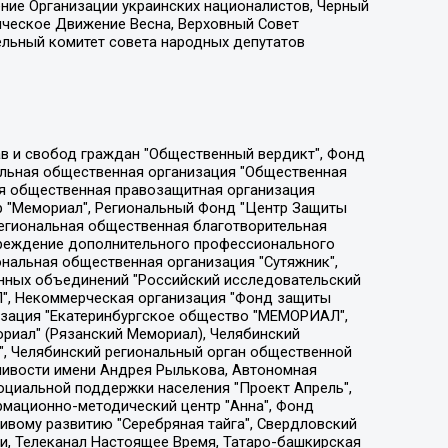
ение Организации украинских националистов, Черный
ическое Движение Весна, Верховный Совет
ельный комитет совета народных депутатов
ции социально-правовых программ "Лилит", Дальневосточное общественное движение "Маяк", Санкт-Петербургская ЛГБТ-инициативная группа "Выход", Инициативная группа ЛГБТ+ "Реверс", Алексеев Андрей Викторович, Бекбулатова Таисия Львовна, Беляев Иван Михайлович, Владыкина Елена Сергеевна, Гельман Марат Александрович, Никульшина Вероника Юрьевна, Толоконникова Надежда Андреевна, Шендерович Виктор Анатольевич, Общество с ограниченной ответственностью "Данное сообщение", Общество с ограниченной ответственностью Издательский дом "Новая глава", Айнбиндер Александра Александровна, Московский комьюнити-центр для ЛГБТ+инициатив, Благотворительный фонд развития филантропии, Deutsche Welle (Германия, Kurt-Schumacher-Strasse 3, 53113 Bonn), Борзунова Мария Михайловна, Воробьев Виктор Викторович, Голубева Анна Львовна, Константинова Алла Михайловна, Малкова Ирина Владимировна, Мурадов Мурад Абдулгалимович, Осетинская Елизавета Николаевна, Понасенков Евгений Николаевич, Ганапольский Матвей Юрьевич, Киселев Евгений Алексеевич, Борухович Ирина Григорьевна, Дремин Иван Тимофеевич, Дубровский Дмитрий Викторович, Красноярская региональная общественная организация поддержки и развития альтернативных образовательных технологий и межкультурных коммуникаций "ИНТЕРРА", Маяковская Екатерина Алексеевна, Фейгин Марк Захарович, Филимонов Андрей Викторович, Дзугкоева Регина Николаевна, Доброхотов Роман Александрович, Дудь Юрий Александрович, Елкин Сергей Владимирович, Кругликов Кирилл Игоревич, Сабунаева Мария Леонидовна, Семенов Алексей Владимирович, Шаинян Карен Багратович, Шульман Екатерина Михайловна, Асафьев Артур Валерьевич, Вахштайн Виктор Семенович, Венедиктов Алексей Алексеевич, Лушникова Екатерина Евгеньевна, Волков Леонид Михайлович, Невзоров Александр Глебович, Пархоменко Сергей Борисович, Сироткин Ярослав Николаевич, Кара-Мурза Владимир Владимирович, Баранова Наталья Владимировна, Гозман Леонид Яковлевич, Кагарлицкий Борис Юльевич, Климарев Михаил Валерьевич, Милов Владимир Станиславович, Автономная некоммерческая организация Краснодарский центр современного искусства "Типография", Моргенштерн Алишер Тагирович, Соболь Любовь Эдуардовна, Общество с ограниченной ответственностью "ЛИЗА НОРМ", Каспаров Гарри Кимович, Ходорковский Михаил Борисович, Общество с ограниченной ответственностью "Апрельские тезисы", Данилович Ирина Брониславовна, Кашин Олег Владимирович, Петров Николай Владимирович, Пивоваров Алексей Владимирович, Соколов Михаил Владимирович, Цветкова Юлия Владимировна, Чичваркин Евгений Александрович, Комитет против пыток/Команда против пыток, Общество с ограниченной ответственностью "Первый научный", Общество с ограниченной ответственностью "Вертолет и ко", Белоцерковская Вероника Борисовна, Кац Максим Евгеньевич, Лазарева Татьяна Юрьевна, Шаведдинов Руслан Табризович, Яшин Илья Валерьевич, Общество с ограниченной ответственностью "Иноагент ААВ", Алешковский Дмитрий Петрович, Альбац Евгения Марковна, Быков Дмитрий Львович, Галямина Юлия Евгеньевна, Лойко Сергей Леонидович, Мартынов Кирилл Константинович, Медведев Сергей Александрович, Крашенинников Федор Геннадиевич, Гордеева Катерина Вл