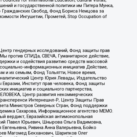
ошений и государственной политики им Питера Мунка,
 Гражданских Свобод, Фонд Бориса Немцова за
имости Ингушетии, Прометей, Stop Occupation of
 Центр гендерных исследований, Фонд защиты прав
 Мы против СПИДа, СВЕЧА, Гуманитарное действие,
ддержки и содействия развитию средств массовой
р социально-информационных инициатив Действие,
 и их семьям, Фонд Тольятти, Новое время,
, Аналитический Центр Юрия Левады, Издательство
 Евразии, Институт прав человека, Фонд защиты
ких инициатив и социального партнерства,
ЕЛОВЕКА, Центр развития некоммерческих
 Трансперенси Интернешнл-Р, Центр Защиты Прав
овета Министров Северных Стран, Фонд поддержки
адемика Сахарова, Информационное агентство МЕМО.
ый вердикт, Евразийская антимонопольная
кий Павел Юрьевич, Шнырова Ольга Вадимовна,
 Евгеньевна, Ривина Анна Валерьевна, Бойко
хоев Магомед Бекханович, Шарипков Олег