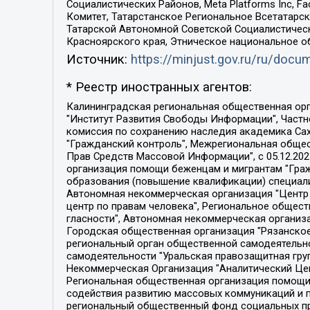
Социалистических Районов, Meta Platforms Inc, 
Комитет, Татарстанское Региональное Всетатар
Татарской Автономной Советской Социалистическ
Красноярского края, Этническое национальное о
Источник:
https://minjust.gov.ru/ru/doc
* Реестр иностранных агентов:
Калининградская региональная общественная организация "Экозащита!-Женсовет", Фонд содействия защите прав и свобод граждан "Общественный вердикт", Фонд "Институт Развития Свободы Информации", Частное учреждение "Информационное агентство МЕМО. РУ", Региональная общественная организация "Общественная комиссия по сохранению наследия академика Сахарова", Фонд поддержки свободы прессы, Санкт-Петербургская общественная правозащитная организация "Гражданский контроль", Межрегиональная общественная организация "Информационно-просветительский центр "Мемориал", Региональный Фонд "Центр Защиты Прав Средств Массовой Информации", с 05.12.2023 Фонд "Центр Защиты Прав Средств массовой информации", Региональная общественная благотворительная организация помощи беженцам и мигрантам "Гражданское содействие", Негосударственное образовательное учреждение дополнительного профессионального образования (повышение квалификации) специалистов "АКАДЕМИЯ ПО ПРАВАМ ЧЕЛОВЕКА", Свердловская региональная общественная организация "Сутяжник", Автономная некоммерческая организация "Центр независимых социологических исследований", Союз общественных объединений "Российский исследовательский центр по правам человека", Региональное общественное учреждение научно-информационный центр "МЕМОРИАЛ", Некоммерческая организация "Фонд защиты гласности", Автономная некоммерческая организация "Институт прав человека", Городская общественная организация "Екатеринбургское общество "МЕМОРИАЛ", Городская общественная организация "Рязанское историко-просветительское и правозащитное общество "Мемориал" (Рязанский Мемориал), Челябинский региональный орган общественной самодеятельности – женское общественное объединение "Женщины Евразии", Челябинский региональный орган общественной самодеятельности "Уральская правозащитная группа", Фонд содействия защите здоровья и социальной справедливости имени Андрея Рылькова, Автономная Некоммерческая Организация "Аналитический Центр Юрия Левады", Автономная некоммерческая организация социальной поддержки населения "Проект Апрель", Региональная общественная организация помощи женщинам и детям, находящимся в кризисной ситуации "Информационно-методический центр "Анна", Фонд содействия развитию массовых коммуникаций и правовому просвещению "Так-так-Так", Фонд содействия устойчивому развитию "Серебряная тайга", Свердловский региональный общественный фонд социальных проектов "Новое время", "Idel.Реалии", Кавказ.Реалии, Крым.Реалии, Телеканал Настоящее Время, Татаро-башкирская служба Радио Свобода (Azatliq Radiosi), Радио Свободная Европа/Радио Свобода (PCE/PC), "Сибирь.Реалии", "Фактограф", Благотворительный фонд помощи осужденным и их семьям, Автономная некоммерческая организация "Институт глобализации и социальных движений", Фонд "В защиту прав заключенных", Частное учреждение "Центр поддержки и содействия развитию средств массовой информации", Пензенский региональный общественный благотворительный фонд "Гражданский союз", "Север.Реалии", Некоммерческая организация Фонд "Правовая инициатива", 