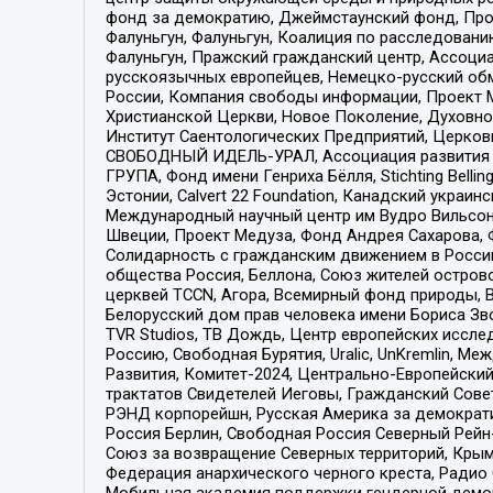
фонд за демократию, Джеймстаунский фонд, Прож
Фалуньгун, Фалуньгун, Коалиция по расследован
Фалуньгун, Пражский гражданский центр, Ассоци
русскоязычных европейцев, Немецко-русский об
России, Компания свободы информации, Проект М
Христианской Церкви, Новое Поколение, Духовн
Институт Саентологических Предприятий, Церков
СВОБОДНЫЙ ИДЕЛЬ-УРАЛ, Ассоциация развития ж
ГРУПА, Фонд имени Генриха Бёлля, Stichting Bellin
Эстонии, Calvert 22 Foundation, Канадский укра
Международный научный центр им Вудро Вильсона
Швеции, Проект Медуза, Фонд Андрея Сахарова, Ф
Солидарность с гражданским движением в России 
общества Россия, Беллона, Союз жителей острово
церквей TCCN, Агора, Всемирный фонд природы, B
Белорусский дом прав человека имени Бориса Зво
TVR Studios, ТВ Дождь, Центр европейских иссл
Россию, Свободная Бурятия, Uralic, UnKremlin, 
Развития, Комитет-2024, Центрально-Европейски
трактатов Свидетелей Иеговы, Гражданский Совет
РЭНД корпорейшн, Русская Америка за демократи
Россия Берлин, Свободная Россия Северный Рейн-В
Союз за возвращение Северных территорий, Крымско
Федерация анархического черного креста, Радио
Мобильная академия поддержки гендерной демократи