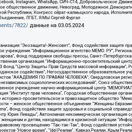
Facebook, Instagram, WhatsApp, СИЧ-С14, Добровольческое Движ
ское общественное движение, Невоград, Молодежное Демократ
ой Республики, Конгресс ойрат-калмыцкого народа, Исполнит
бъединение, ЛГБТ, Я.МЫ Сергей Фургал
uments/7822/
данные на
03.05.2024
Общество с ограниченной ответственностью "Радио Свободная Европа/Радио Свобода", Чешское информационное агентство "MEDIUM-ORIENT", Красноярская региональная общественная организация "Мы против СПИДа", Камалягин Денис Николаевич, Маркелов Сергей Евгеньевич, Пономарев Лев Александрович, Савицкая Людмила Алексеевна, Автономная некоммерческая организация "Центр по работе с проблемой насилия "НАСИЛИЮ.НЕТ", Межрегиональный профессиональный союз работников здравоохранения "Альянс врачей", Юридическое лицо, зарегистрированное в Латвийской Республике, SIA "Medusa Project" (регистрационный номер 40103797863, дата регистрации 10.06.2014), Некоммерческая организация "Фонд по борьбе с коррупцией", Автономная некоммерческая организация "Институт права и публичной политики", Баданин Роман Сергеевич, Гликин Максим Александрович, Железнова Мария Михайловна, Лукьянова Юлия Сергеевна, Маетная Елизавета Витальевна, Маняхин Петр Борисович, Чуракова Ольга Владимировна, Ярош Юлия Петровна, Юридическое лицо "The Insider SIA", зарегистрированное в Риге, Латвийская Республика (дата регистрации 26.06.2015), являющееся администратором доменного имени интернет-издания "The Insider SIA", https://theins.ru, Постернак Алексей Евгеньевич, Рубин Михаил Аркадьевич, Анин Роман Александрович, Юридическое лицо Istories fonds, зарегистрированное в Латвийской Республике (регистрационный номер 50008295751, дата регистрации 24.02.2020), Великовский Дмитрий Александрович, Долинина Ирина Николаевна, Мароховская Алеся Алексеевна, Шлейнов Роман Юрьевич, Шмагун Олеся Валентиновна, Общество с ограниченной ответственностью "Альтаир 2021", Общество с ограниченной ответственностью "Вега 2021", Общество с ограниченной ответственностью "Главный редактор 2021", Общество с ограниченной ответственностью "Ромашки монолит", Важенков Артем Валерьевич, Ивановская областная общественная организация "Центр гендерных исследований", Гурман Юрий Альбертович, Медиапроект "ОВД-Инфо", Егоров Владимир Владимирович, Жилинский Владимир Александрович, Общество с ограниченной ответственностью "ЗП", Иванова София Юрьевна, Карезина Инна Павловна, Кильтау Екатерина Викторовна, Петров Алексей Викторович, Пискунов Сергей Евгеньевич, Смирнов Сергей Сергеевич, Тихонов Михаил Сергеевич, Общество с ограниченной ответственностью "ЖУРНАЛИСТ-ИНОСТРАННЫЙ АГЕНТ", Арапова Галина Юрьевна, Вольтская Татьяна Анатольевна, Американская компания "Mason G.E.S. Anonymous Foundation" (США), являющаяся владельцем интернет-издания https://mnews.world/, Компания "Stichting Bellingcat", зарегистрированная в Нидерландах (дата регистрации 11.07.2018), Захаров Андрей Вячеславович, Клепиковская Екатерина Дмитриевна, Общество с ограниченной ответственностью "МЕМО", Перл Роман Александрович, Симонов Евгений Алексеевич, Соловьева Елена Анатольевна, Сотников Даниил Владимирович, Сурначева Елизавета Дмитриевна, Автономная некоммерческая организация по защите прав человека и информированию населения "Якутия – Наше Мнение", Общество с ограниченной ответственностью "Москоу диджитал медиа", с 26.01.2023 Общество с ограниченной ответственностью "Чайка Белые сады", Ветошкина Валерия Валерьевна, Заговора Максим Александрович, Межрегиональное общественное движение "Российская ЛГБТ - сеть", Оленичев Максим Владимирович, Павлов Иван Юрьевич, Скворцова Елена Сергеевна, Общество с ограниченной ответственностью "Как бы инагент", Кочетков Игорь Викторович, Общество с ограниченной ответственностью "Честные выборы", Еланчик Олег Александрович, Общество с ограниченной ответственностью "Нобелевский призыв", Гималова Регина Эмилевна, Григорьев Андрей Валерьевич, Григорьева Алина Александровна, Ассоциация по содействию защите прав призывников, альтернативнослужащих и военнослужащих "Правозащитная группа "Гражданин.Армия.Право", Хисамова Регина Фаритовна, Автономная некоммерческая организация по реализа