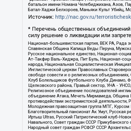
батальон имени Номана Челебиджихана, Азов, Па
Батал-Хаджи Белхороев, Маньяки Культ Убийц, М
Источник:
http://nac.gov.ru/terroristichesk
* Перечень общественных объединений 
силу решение о ликвидации или запрете
Национал-большевистская партия, ВЕК РА, Рада 
Славянская Община Капища Веды Перуна, Мужская
Русское национальное единство, Национал-социа
Ат-Такфир Валь-Хиджра, Пит Буль, Национал-соц
народа, Национальная Социалистическая Инициат
Инглистической церкви Православных Староверов
свободе совести и о религиозных объединениях,
Клуб Болельщиков Футбольного Клуба Динамо, Фа
Щелковского района, Правый сектор, УНА - УНСО, У
Религиозное объединение последователей инглии
объединение Атака, Мечеть Мирмамеда, Община К
противодействии экстремистской деятельности, 
Молодежная правозащитная группа МПГ, Курсом П
Благотворительный пансионат Ак Умут, Русская ре
Иртыш Ultras, Русский Патриотический клуб-Нов
Навального, Совет граждан СССР Прикубанского 
Народный совет граждан РСФСР СССР Архангельск