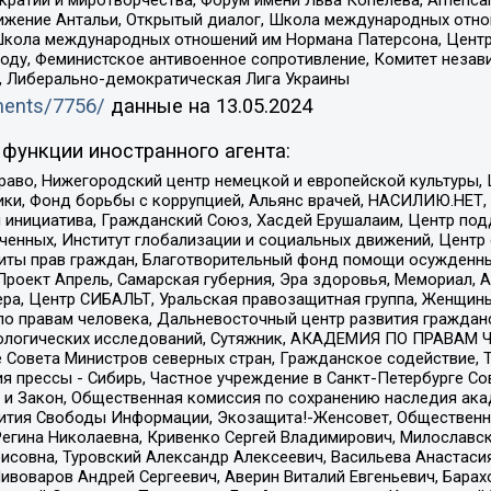
ое движение Антальи, Открытый диалог, Школа международных отн
Школа международных отношений им Нормана Патерсона, Центр
ду, Феминистское антивоенное сопротивление, Комитет независ
а, Либерально-демократическая Лига Украины
uments/7756/
данные на
13.05.2024
функции иностранного агента:
раво, Нижегородский центр немецкой и европейской культуры,
тики, Фонд борьбы с коррупцией, Альянс врачей, НАСИЛИЮ.НЕТ,
я инициатива, Гражданский Союз, Хасдей Ерушалаим, Центр по
юченных, Институт глобализации и социальных движений, Цент
ты прав граждан, Благотворительный фонд помощи осужденным
а, Проект Апрель, Самарская губерния, Эра здоровья, Мемориал
ера, Центр СИБАЛЬТ, Уральская правозащитная группа, Женщины
по правам человека, Дальневосточный центр развития гражданс
ологических исследований, Сутяжник, АКАДЕМИЯ ПО ПРАВАМ Ч
е Совета Министров северных стран, Гражданское содействие,
я прессы - Сибирь, Частное учреждение в Санкт-Петербурге С
 и Закон, Общественная комиссия по сохранению наследия ак
звития Свободы Информации, Экозащита!-Женсовет, Общественн
Регина Николаевна, Кривенко Сергей Владимирович, Милославс
совна, Туровский Александр Алексеевич, Васильева Анастасия
Пивоваров Андрей Сергеевич, Аверин Виталий Евгеньевич, Бара