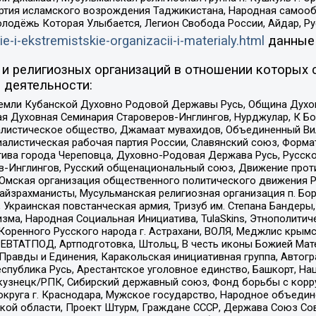
ртия исламского возрождения Таджикистана, Народная самооб
олодёжь Которая Улыбается, Легион Свобода России, Айдар, Р
ie-i-ekstremistskie-organizacii-i-materialy.html
данные
и религиозных организаций в отношении которых 
 деятельности:
земли Кубанской Духовно Родовой Державы Русь, Община Духо
 Духовная Семинария Староверов-Инглингов, Нурджулар, К Бо
листическое общество, Джамаат мувахидов, Объединенный Вил
иалистическая рабочая партия России, Славянский союз, Форма
ива города Череповца, Духовно-Родовая Держава Русь, Русск
-Инглингов, Русский общенациональный союз, Движение против
 Омская организация общественного политического движения Р
йзрахманисты, Мусульманская религиозная организация п. Бо
краинская повстанческая армия, Тризуб им. Степана Бандеры, Бр
зма, Народная Социальная Инициатива, TulaSkins, Этнополитич
оренного Русского народа г. Астрахани, ВОЛЯ, Меджлис крымс
РЕВТАТПОД, Артподготовка, Штольц, В честь иконы Божией Мате
равды и Единения, Каракольская инициативная группа, Автогра
спублика Русь, Арестантское уголовное единство, Башкорт, Наци
окузнецк/РПК, Сибирский державный союз, Фонд борьбы с кор
округа г. Краснодара, Мужское государство, Народное объедин
ой области, Проект Штурм, Граждане СССР, Держава Союз Сов