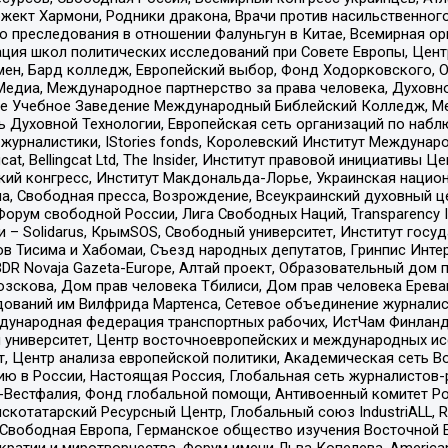
ект Хармони, Родники дракона, Врачи против насильственного
ию преследования в отношении Фалуньгун в Китае, Всемирная о
ация школ политических исследований при Совете Европы, Цен
мен, Бард колледж, Европейский выбор, Фонд Ходорковского,
едиа, Международное партнерство за права человека, Духовно
ое Учебное Заведение Международный Библейский Колледж, М
ь Духовной Технологии, Европейская сеть организаций по наб
урналистики, IStories fonds, Королевский Институт Между
gcat, Bellingcat Ltd, The Insider, Институт правовой инициатив
инский конгресс, Институт Макдональда-Лорье, Украинская нац
, Свободная пресса, Возрождение, Всеукраинский духовный цен
орум свободной России, Лига Свободных Наций, Transparеncy I
– Solidarus, КрымSOS, Свободный университет, Институт госу
в Тисима и Хабомаи, Съезд народных депутатов, Гринпис Инте
DR Novaja Gazeta-Europe, Алтай проект, Образовательный дом 
зскова, Дом прав человека Тбилиси, Дом прав человека Ерева
едований им Вилфрида Мартенса, Сетевое объединение журнали
Международная федерация транспортных рабочих, ИстЧам Финлан
й университет, Центр восточноевропейских и международных и
, Центр анализа европейской политики, Академическая сеть Во
ю в России, Настоящая Россия, Глобальная сеть журналистов
естфалия, Фонд глобальной помощи, Антивоенный комитет России,
татарский Ресурсный Центр, Глобальный союз IndustriALL, Russi
 Свободная Европа, Германское общество изучения Восточной 
и и миротворчества, Форум имени Льва Копелева, American Counci