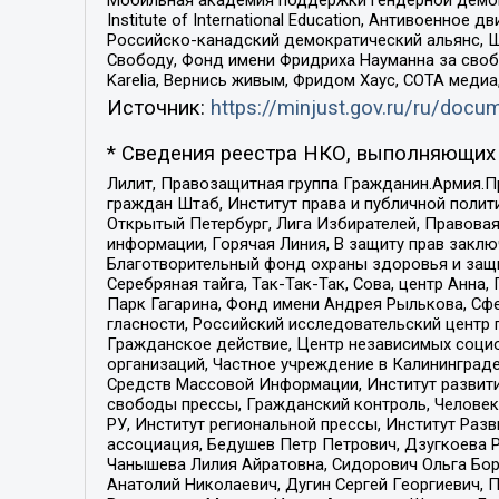
Institute of International Education, Антивоенн
Российско-канадский демократический альянс, 
Свободу, Фонд имени Фридриха Науманна за свобо
Karelia, Вернись живым, Фридом Хаус, СОТА меди
Источник:
https://minjust.gov.ru/ru/doc
* Сведения реестра НКО, выполняющих 
Лилит, Правозащитная группа Гражданин.Армия.П
граждан Штаб, Институт права и публичной поли
Открытый Петербург, Лига Избирателей, Правова
информации, Горячая Линия, В защиту прав закл
Благотворительный фонд охраны здоровья и защи
Серебряная тайга, Так-Так-Так, Сова, центр Анн
Парк Гагарина, Фонд имени Андрея Рылькова, Сф
гласности, Российский исследовательский центр 
Гражданское действие, Центр независимых соци
организаций, Частное учреждение в Калининград
Средств Массовой Информации, Институт развити
свободы прессы, Гражданский контроль, Человек
РУ, Институт региональной прессы, Институт Ра
ассоциация, Бедушев Петр Петрович, Дзугкоева 
Чанышева Лилия Айратовна, Сидорович Ольга Бори
Анатолий Николаевич, Дугин Сергей Георгиевич, 