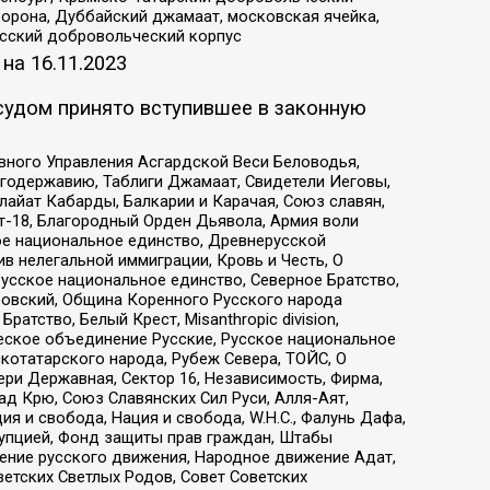
орона, Дуббайский джамаат, московская ячейка,
усский добровольческий корпус
 на
16.11.2023
судом принято вступившее в законную
вного Управления Асгардской Веси Беловодья,
годержавию, Таблиги Джамаат, Свидетели Иеговы,
айат Кабарды, Балкарии и Карачая, Союз славян,
т-18, Благородный Орден Дьявола, Армия воли
ое национальное единство, Древнерусской
 нелегальной иммиграции, Кровь и Честь, О
усское национальное единство, Северное Братство,
ровский, Община Коренного Русского народа
атство, Белый Крест, Misanthropic division,
еское объединение Русские, Русское национальное
котатарского народа, Рубеж Севера, ТОЙС, О
ри Державная, Сектор 16, Независимость, Фирма,
д Крю, Союз Славянских Сил Руси, Алля-Аят,
я и свобода, Нация и свобода, W.H.С., Фалунь Дафа,
рупцией, Фонд защиты прав граждан, Штабы
ение русского движения, Народное движение Адат,
етских Светлых Родов, Совет Советских