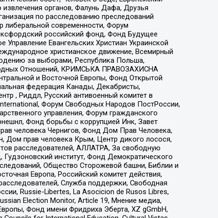
 извлечения органов, Фалунь Дафа, Друзья
рганизация по расследованию преследований
тр либеральной современности, Форум
 Оксфордский российский фонд, Фонд Будущее
е Управление Евангельских Христиан Украинской
еждународное христианское движение, Всемирный
людению за выборами, Республика Польша,
народных Отношений, КРИМСЬКА ПРАВОЗАХИСНА
ы Центральной и Восточной Европы, Фонд Открытой
иональная федерация Канады, Декабристы,
тр , Риддл, Русский антивоенный комитет в
nternational, Форум Свободных Народов ПостРоссии,
дарственного управления, Форум гражданского
рнешнл, Фонд борьбы с коррупцией Инк, Завет
прав человека Чернигов, Фонд Дом Прав Человека,
н, Дом прав человека Крым, Центр дикого лосося,
стов расследователей, АЛЛАТРА, За свободную
д, Гудзоновский институт, Фонд Демократического
сследований, Общество Сторожевой башни, Библии и
сточная Европа, Российский комитет действия,
-расследователей, Служба поддержки, Свободная
 Russie-Libertes, La Asocicion de Rusos Libres,
an Election Monitor, Article 19, Мнение медиа,
Европы, Фонд имени Фридриха Эберта, XZ gGmbH,
ls for International Education, Cultural Vistas,