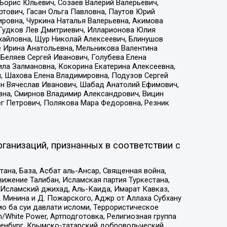
Борис Юльевич, Созаев Валерий Валерьевич,
тович, Гасан Ольга Павловна, Паутов Юрий
ровна, Чуркина Наталья Валерьевна, Акимова
 Гудков Лев Дмитриевич, Илларионова Юлия
ихайловна, Щур Николай Алексеевич, Блинушов
е Ирина Анатольевна, Мельникова Валентина
Беляев Сергей Иванович, Голубева Елена
ила Залмановна, Кокорина Екатерина Алексеевна,
, Шахова Елена Владимировна, Подузов Сергей
ин Вячеслав Иванович, Шабад Анатолий Ефимович,
вна, Смирнов Владимир Александрович, Вицин
ег Петрович, Полякова Мара Федоровна, Резник
ганизаций, признанных в соответствии с
на, База, Асбат аль-Ансар, Священная война,
ижение Талибан, Исламская партия Туркестана,
Исламский джихад, Аль-Каида, Имарат Кавказ,
 Минина и Д. Пожарского, Аджр от Аллаха Субхану
о ба суи давлати исломи, Террористическое
/White Power, Артподготовка, Религиозная группа
Оренбург, Крымско-татарский добровольческий