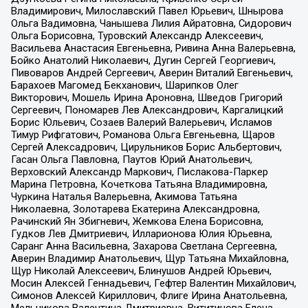
Владимирович, Милославский Павел Юрьевич, Шнырова
Ольга Вадимовна, Чанышева Лилия Айратовна, Сидорович
Ольга Борисовна, Туровский Александр Алексеевич,
Васильева Анастасия Евгеньевна, Ривина Анна Валерьевна,
Бойко Анатолий Николаевич, Дугин Сергей Георгиевич,
Пивоваров Андрей Сергеевич, Аверин Виталий Евгеньевич,
Барахоев Магомед Бекханович, Шарипков Олег
Викторович, Мошель Ирина Ароновна, Шведов Григорий
Сергеевич, Пономарев Лев Александрович, Каргалицкий
Борис Юльевич, Созаев Валерий Валерьевич, Исламов
Тимур Рифгатович, Романова Ольга Евгеньевна, Щаров
Сергей Алексадрович, Цирульников Борис Альбертович,
Гасан Ольга Павловна, Паутов Юрий Анатольевич,
Верховский Александр Маркович, Пислакова-Паркер
Марина Петровна, Кочеткова Татьяна Владимировна,
Чуркина Наталья Валерьевна, Акимова Татьяна
Николаевна, Золотарева Екатерина Александровна,
Рачинский Ян Збигневич, Жемкова Елена Борисовна,
Гудков Лев Дмитриевич, Илларионова Юлия Юрьевна,
Саранг Анна Васильевна, Захарова Светлана Сергеевна,
Аверин Владимир Анатольевич, Щур Татьяна Михайловна,
Щур Николай Алексеевич, Блинушов Андрей Юрьевич,
Мосин Алексей Геннадьевич, Гефтер Валентин Михайлович,
Симонов Алексей Кириллович, Флиге Ирина Анатольевна,