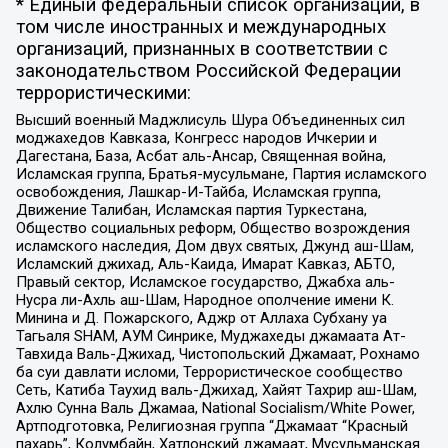
* Единый федеральный список организаций, в
том числе иностранных и международных
организаций, признанных в соответствии с
законодательством Российской Федерации
террористическими:
Высший военный Маджлисуль Шура Объединенных сил
моджахедов Кавказа, Конгресс народов Ичкерии и
Дагестана, База, Асбат аль-Ансар, Священная война,
Исламская группа, Братья-мусульмане, Партия исламского
освобождения, Лашкар-И-Тайба, Исламская группа,
Движение Талибан, Исламская партия Туркестана,
Общество социальных реформ, Общество возрождения
исламского наследия, Дом двух святых, Джунд аш-Шам,
Исламский джихад, Аль-Каида, Имарат Кавказ, АБТО,
Правый сектор, Исламское государство, Джабха аль-
Нусра ли-Ахль аш-Шам, Народное ополчение имени К.
Минина и Д. Пожарского, Аджр от Аллаха Субхану уа
Тагьаля SHAM, АУМ Синрике, Муджахеды джамаата Ат-
Тавхида Валь-Джихад, Чистопольский Джамаат, Рохнамо
ба суи давлати исломи, Террористическое сообщество
Сеть, Катиба Таухид валь-Джихад, Хайят Тахрир аш-Шам,
Ахлю Сунна Валь Джамаа, National Socialism/White Power,
Артподготовка, Религиозная группа “Джамаат “Красный
пахарь”, Колумбайн, Хатлонский джамаат, Мусульманская