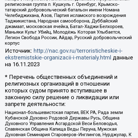
религиозная группа п. Кушкуль г. Оренбург, Крымско-
татарский добровольческий батальон имени Номана
Челебиджихана, Азов, Партия исламского возрождения
Таджикистана, Народная самооборона, Дуббайский
джамаат, московская ячейка, Батал-Хаджи Белхороев,
Маньяки Культ Убийц, Молодёжь Которая Улыбается,
Легион Свобода России, Айдар, Русский добровольческий
корпус
Источник:
http://nac.gov.ru/terroristicheskie-i-
ekstremistskie-organizacii-i-materialy.html
данные
на
16.11.2023
* Перечень общественных объединений и
религиозных организаций в отношении
которых судом принято вступившее в
законную силу решение о ликвидации или
запрете деятельности:
Национал-большевистская партия, ВЕК РА, Рада земли
Кубанской Духовно Родовой Державы Русь, Община
Духовного Управления Асгардской Веси Беловодья,
Славянская Община Капища Веды Перуна, Мужская
Духовная Семинария Староверов-Инглингов, Нурджулар, К