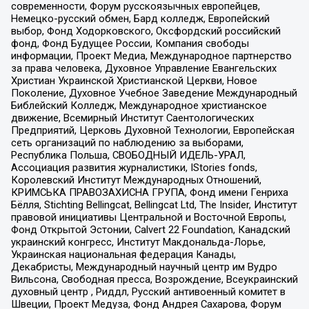
современности, Форум русскоязычных европейцев,
Немецко-русский обмен, Бард колледж, Европейский
выбор, Фонд Ходорковского, Оксфордский российский
фонд, Фонд Будущее России, Компания свободы
информации, Проект Медиа, Международное партнерство
за права человека, Духовное Управление Евангельских
Христиан Украинской Христианской Церкви, Новое
Поколение, Духовное Учебное Заведение Международный
Библейский Колледж, Международное христианское
движение, Всемирный Институт Саентологических
Предприятий, Церковь Духовной Технологии, Европейская
сеть организаций по наблюдению за выборами,
Республика Польша, СВОБОДНЫЙ ИДЕЛЬ-УРАЛ,
Ассоциация развития журналистики, IStories fonds,
Королевский Институт Международных Отношений,
КРИМСЬКА ПРАВОЗАХИСНА ГРУПА, Фонд имени Генриха
Бёлля, Stichting Bellingcat, Bellingcat Ltd, The Insider, Институт
правовой инициативы Центральной и Восточной Европы,
Фонд Открытой Эстонии, Calvert 22 Foundation, Канадский
украинский конгресс, Институт Макдональда-Лорье,
Украинская национальная федерация Канады,
Декабристы, Международный научный центр им Вудро
Вильсона, Свободная пресса, Возрождение, Всеукраинский
духовный центр , Риддл, Русский антивоенный комитет в
Швеции, Проект Медуза, Фонд Андрея Сахарова, Форум