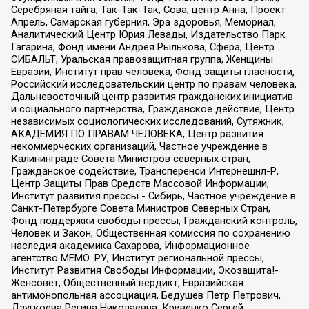
Серебряная тайга, Так-Так-Так, Сова, центр Анна, Проект
Апрель, Самарская губерния, Эра здоровья, Мемориал,
Аналитический Центр Юрия Левады, Издательство Парк
Гагарина, Фонд имени Андрея Рылькова, Сфера, Центр
СИБАЛЬТ, Уральская правозащитная группа, Женщины
Евразии, Институт прав человека, Фонд защиты гласности,
Российский исследовательский центр по правам человека,
Дальневосточный центр развития гражданских инициатив
и социального партнерства, Гражданское действие, Центр
независимых социологических исследований, Сутяжник,
АКАДЕМИЯ ПО ПРАВАМ ЧЕЛОВЕКА, Центр развития
некоммерческих организаций, Частное учреждение в
Калининграде Совета Министров северных стран,
Гражданское содействие, Трансперенси Интернешнл-Р,
Центр Защиты Прав Средств Массовой Информации,
Институт развития прессы - Сибирь, Частное учреждение в
Санкт-Петербурге Совета Министров Северных Стран,
Фонд поддержки свободы прессы, Гражданский контроль,
Человек и Закон, Общественная комиссия по сохранению
наследия академика Сахарова, Информационное
агентство МЕМО. РУ, Институт региональной прессы,
Институт Развития Свободы Информации, Экозащита!-
Женсовет, Общественный вердикт, Евразийская
антимонопольная ассоциация, Бедушев Петр Петрович,
Дзугкоева Регина Николаевна, Кривенко Сергей