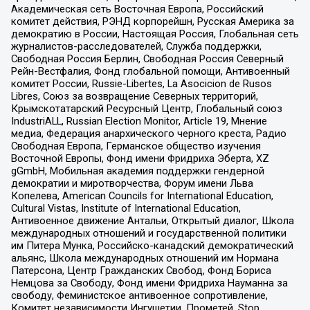
Академическая сеть Восточная Европа, Российский
комитет действия, РЭНД корпорейшн, Русская Америка за
демократию в России, Настоящая Россия, Глобальная сеть
журналистов-расследователей, Служба поддержки,
Свободная Россия Берлин, Свободная Россия Северный
Рейн-Вестфалия, Фонд глобальной помощи, Антивоенный
комитет России, Russie-Libertes, La Asocicion de Rusos
Libres, Союз за возвращение Северных территорий,
Крымскотатарский Ресурсный Центр, Глобальный союз
IndustriALL, Russian Election Monitor, Article 19, Мнение
медиа, Федерация анархического черного креста, Радио
Свободная Европа, Германское общество изучения
Восточной Европы, Фонд имени Фридриха Эберта, XZ
gGmbH, Мобильная академия поддержки гендерной
демократии и миротворчества, Форум имени Льва
Копелева, American Councils for International Education,
Cultural Vistas, Institute of International Education,
Антивоенное движение Антальи, Открытый диалог, Школа
международных отношений и государственной политики
им Питера Мунка, Российско-канадский демократический
альянс, Школа международных отношений им Нормана
Патерсона, Центр Гражданских Свобод, Фонд Бориса
Немцова за Свободу, Фонд имени Фридриха Науманна за
свободу, Феминистское антивоенное сопротивление,
Комитет независимости Ингушетии, Прометей, Stop