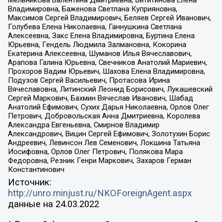
Мельникова Валентина Дмитриевна, Вититинова Елена
Владимировна, Баженова Светлана Куприяновна,
Максимов Сергей Владимирович, Беляев Сергей Иванович,
Голубева Елена Николаевна, Ганнушкина Светлана
Алексеевна, Закс Елена Владимировна, Буртина Елена
Юрьевна, Гендель Людмила Залмановна, Кокорина
Екатерина Алексеевна, Шуманов Илья Вячеславович,
Арапова Галина Юрьевна, Свечников Анатолий Мариевич,
Прохоров Вадим Юрьевич, Шахова Елена Владимировна,
Подузов Сергей Васильевич, Протасова Ирина
Вячеславовна, Литинский Леонид Борисович, Лукашевский
Сергей Маркович, Бахмин Вячеслав Иванович, Шабад
Анатолий Ефимович, Сухих Дарья Николаевна, Орлов Олег
Петрович, Добровольская Анна Дмитриевна, Королева
Александра Евгеньевна, Смирнов Владимир
Александрович, Вицин Сергей Ефимович, Золотухин Борис
Андреевич, Левинсон Лев Семенович, Локшина Татьяна
Иосифовна, Орлов Олег Петрович, Полякова Мара
Федоровна, Резник Генри Маркович, Захаров Герман
Константинович
Источник:
http://unro.minjust.ru/NKOForeignAgent.aspx
данные на
24.03.2022