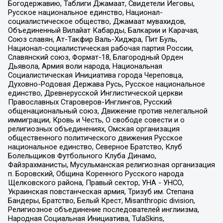
Богодержавию, Таблиги Джамаат, Свидетели Иеговы,
Русское национальное единство, Национал-
социалистическое общество, Джамаат мувахидов,
Объединенный Вилайат Кабарды, Балкарии и Карачая,
Союз славян, Ат-Такфир Валь-Хиджра, Пит Буль,
Национал-социалистическая рабочая партия России,
Славянский союз, Формат-18, Благородный Орден
Дьявола, Армия воли народа, Национальная
Социалистическая Инициатива города Череповца,
Духовно-Родовая Держава Русь, Русское национальное
единство, Древнерусской Инглистической церкви
Православных Староверов-Инглингов, Русский
общенациональный союз, Движение против нелегальной
иммиграции, Кровь и Честь, О свободе совести и о
религиозных объединениях, Омская организация
общественного политического движения Русское
национальное единство, Северное Братство, Клуб
Болельщиков Футбольного Клуба Динамо,
Файзрахманисты, Мусульманская религиозная организация
п. Боровский, Община Коренного Русского народа
Щелковского района, Правый сектор, УНА - УНСО,
Украинская повстанческая армия, Тризуб им. Степана
Бандеры, Братство, Белый Крест, Misanthropic division,
Религиозное объединение последователей инглиизма,
Народная Социальная Инициатива, TulaSkins,