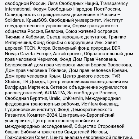
свободной России, Лига Свободных Наций, Transparеncy
International, Форум Свободных Народов ПостРоссии,
Солидарность с гражданским движением в России –
Solidarus, КрымSOS, Свободный университет, Институт
государственного управления, Форум гражданского
общества Россия, Беллона, Союз жителей островов
Тисима и Хабомаи, Съезд народных депутатов, Гринпис
Интернешнл, Фонд борьбы с коррупцией Инк, Завет
церквей TCCN, Агора, Всемирный фонд природы, BDR
Novaja Gazeta-Europe, Алтай проект, Образовательный дом
прав человека Чернигов, Фонд Дом Прав Человека,
Белорусский дом прав человека имени Бориса Звозскова,
Дом прав человека Тбилиси, Дом прав человека Ереван,
Дом прав человека Крым, Центр дикого лосося, TVR
Studios, ТВ Дождь, Центр европейских исследований им
Вилфрида Мартенса, Сетевое объединение журналистов
расследователей, АЛЛАТРА, За свободную Россию,
Свободная Бурятия, Uralic, UnKremlin, Международная
федерация транспортных рабочих, ИстЧам Финланд,
Гудзоновский институт, Фонд Демократического
Развития, Комитет-2024, Центрально-Европейский
университет, Центр восточноевропейских и
международных исследований, Общество Сторожевой
башни, Библии и трактатов Свидетелей Иеговы,
Гражданский Совет, Центр анализа европейской политики,