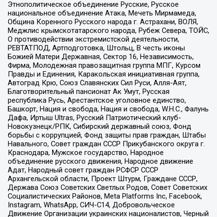
Этнополитическое объединение Русские, Русское
национальное объединение Атака, Мечеть Мирмамеда,
Община Коренного Русского народа г. Астрахани, ВОЛЯ,
Меджлис крымскотатарского народа, Рубеж Севера, ТОЙС,
О противодействии экстремистской деятельности,
РЕВТАТПОД, Артподготовка, Штольц, В честь иконы
Божией Матери Державная, Сектор 16, Независимость,
Фирма, Молодежная правозащитная группа МПГ, Курсом
Правды и Единения, Каракольская инициативная группа,
Автоград Крю, Союз Славянских Сил Руси, Алля-Аят,
Благотворительный пансионат Ак Умут, Русская
республика Русь, Арестантское уголовное единство,
Башкорт, Нация и свобода, Нация и свобода, W.H.С., Фалунь
Дафа, Иртыш Ultras, Русский Патриотический клуб-
Новокузнецк/РПК, Сибирский державный союз, Фонд
борьбы с коррупцией, Фонд защиты прав граждан, Штабы
Навального, Совет граждан СССР Прикубанского округа г.
Краснодара, Мужское государство, Народное
объединение русского движения, Народное движение
Адат, Народный совет граждан РСФСР СССР
Архангельской области, Проект Штурм, Граждане СССР,
Держава Союз Советских Светлых Родов, Совет Советских
Социалистических Районов, Meta Platforms Inc, Facebook,
Instagram, WhatsApp, СИЧ-С14, Добровольческое
Движение Организации украинских националистов, Черный