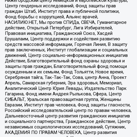
Нижегородский центр немецкой и европейской культуры,
Центр гендерных исследований, Фонд защиты прав
граждан Штаб, Институт права и публичной политики,
Фонд борьбы с коррупцией, Альянс врачей,
НАСИЛИЮ.НЕТ, Мы против СПИДа, СВЕЧА, Гуманитарное
действие, Открытый Петербург, Лига Избирателей,
Правовая инициатива, Гражданский Союз, Хасдей
Ерушалаим, Центр поддержки и содействия развитию
средств массовой информации, Горячая Линия, В защиту
прав заключенных, Институт глобализации и социальных
движений, Центр социально-информационных инициатив
Действие, Благотворительный фонд охраны здоровья и
защиты прав граждан, Благотворительный фонд помощи
осужденным и их семьям, Фонд Тольятти, Новое время,
Серебряная тайга, Так-Так-Так, Сова, центр Анна, Проект
Апрель, Самарская губерния, Эра здоровья, Мемориал,
Аналитический Центр Юрия Левады, Издательство Парк
Гагарина, Фонд имени Андрея Рылькова, Сфера, Центр
СИБАЛЬТ, Уральская правозащитная группа, Женщины
Евразии, Институт прав человека, Фонд защиты гласности,
Российский исследовательский центр по правам человека,
Дальневосточный центр развития гражданских инициатив
и социального партнерства, Гражданское действие, Центр
независимых социологических исследований, Сутяжник,
АКАДЕМИЯ ПО ПРАВАМ ЧЕЛОВЕКА, Центр развития