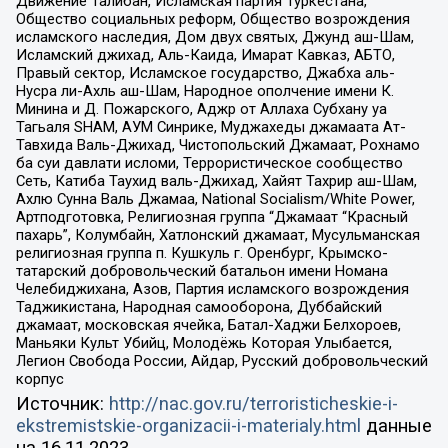
Движение Талибан, Исламская партия Туркестана,
Общество социальных реформ, Общество возрождения
исламского наследия, Дом двух святых, Джунд аш-Шам,
Исламский джихад, Аль-Каида, Имарат Кавказ, АБТО,
Правый сектор, Исламское государство, Джабха аль-
Нусра ли-Ахль аш-Шам, Народное ополчение имени К.
Минина и Д. Пожарского, Аджр от Аллаха Субхану уа
Тагьаля SHAM, АУМ Синрике, Муджахеды джамаата Ат-
Тавхида Валь-Джихад, Чистопольский Джамаат, Рохнамо
ба суи давлати исломи, Террористическое сообщество
Сеть, Катиба Таухид валь-Джихад, Хайят Тахрир аш-Шам,
Ахлю Сунна Валь Джамаа, National Socialism/White Power,
Артподготовка, Религиозная группа “Джамаат “Красный
пахарь”, Колумбайн, Хатлонский джамаат, Мусульманская
религиозная группа п. Кушкуль г. Оренбург, Крымско-
татарский добровольческий батальон имени Номана
Челебиджихана, Азов, Партия исламского возрождения
Таджикистана, Народная самооборона, Дуббайский
джамаат, московская ячейка, Батал-Хаджи Белхороев,
Маньяки Культ Убийц, Молодёжь Которая Улыбается,
Легион Свобода России, Айдар, Русский добровольческий
корпус
Источник:
http://nac.gov.ru/terroristicheskie-i-
ekstremistskie-organizacii-i-materialy.html
данные