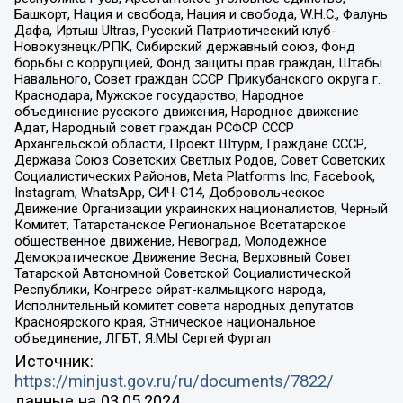
Башкорт, Нация и свобода, Нация и свобода, W.H.С., Фалунь
Дафа, Иртыш Ultras, Русский Патриотический клуб-
Новокузнецк/РПК, Сибирский державный союз, Фонд
борьбы с коррупцией, Фонд защиты прав граждан, Штабы
Навального, Совет граждан СССР Прикубанского округа г.
Краснодара, Мужское государство, Народное
объединение русского движения, Народное движение
Адат, Народный совет граждан РСФСР СССР
Архангельской области, Проект Штурм, Граждане СССР,
Держава Союз Советских Светлых Родов, Совет Советских
Социалистических Районов, Meta Platforms Inc, Facebook,
Instagram, WhatsApp, СИЧ-С14, Добровольческое
Движение Организации украинских националистов, Черный
Комитет, Татарстанское Региональное Всетатарское
общественное движение, Невоград, Молодежное
Демократическое Движение Весна, Верховный Совет
Татарской Автономной Советской Социалистической
Республики, Конгресс ойрат-калмыцкого народа,
Исполнительный комитет совета народных депутатов
Красноярского края, Этническое национальное
объединение, ЛГБТ, Я.МЫ Сергей Фургал
Источник:
https://minjust.gov.ru/ru/documents/7822/
данные на
03.05.2024