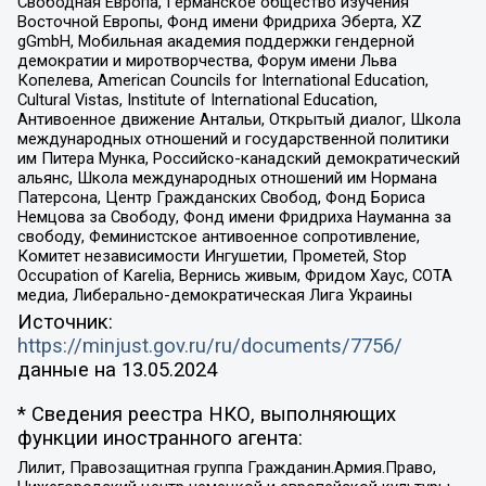
Свободная Европа, Германское общество изучения
Восточной Европы, Фонд имени Фридриха Эберта, XZ
gGmbH, Мобильная академия поддержки гендерной
демократии и миротворчества, Форум имени Льва
Копелева, American Councils for International Education,
Cultural Vistas, Institute of International Education,
Антивоенное движение Антальи, Открытый диалог, Школа
международных отношений и государственной политики
им Питера Мунка, Российско-канадский демократический
альянс, Школа международных отношений им Нормана
Патерсона, Центр Гражданских Свобод, Фонд Бориса
Немцова за Свободу, Фонд имени Фридриха Науманна за
свободу, Феминистское антивоенное сопротивление,
Комитет независимости Ингушетии, Прометей, Stop
Occupation of Karelia, Вернись живым, Фридом Хаус, СОТА
медиа, Либерально-демократическая Лига Украины
Источник:
https://minjust.gov.ru/ru/documents/7756/
данные на
13.05.2024
* Сведения реестра НКО, выполняющих
функции иностранного агента:
Лилит, Правозащитная группа Гражданин.Армия.Право,