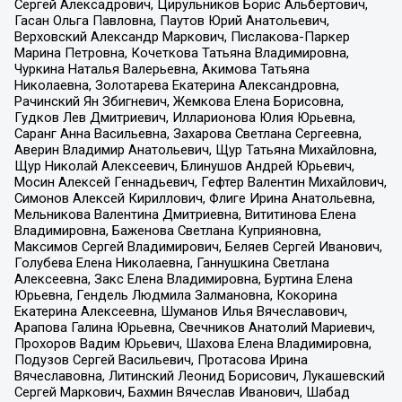
Сергей Алексадрович, Цирульников Борис Альбертович,
Гасан Ольга Павловна, Паутов Юрий Анатольевич,
Верховский Александр Маркович, Пислакова-Паркер
Марина Петровна, Кочеткова Татьяна Владимировна,
Чуркина Наталья Валерьевна, Акимова Татьяна
Николаевна, Золотарева Екатерина Александровна,
Рачинский Ян Збигневич, Жемкова Елена Борисовна,
Гудков Лев Дмитриевич, Илларионова Юлия Юрьевна,
Саранг Анна Васильевна, Захарова Светлана Сергеевна,
Аверин Владимир Анатольевич, Щур Татьяна Михайловна,
Щур Николай Алексеевич, Блинушов Андрей Юрьевич,
Мосин Алексей Геннадьевич, Гефтер Валентин Михайлович,
Симонов Алексей Кириллович, Флиге Ирина Анатольевна,
Мельникова Валентина Дмитриевна, Вититинова Елена
Владимировна, Баженова Светлана Куприяновна,
Максимов Сергей Владимирович, Беляев Сергей Иванович,
Голубева Елена Николаевна, Ганнушкина Светлана
Алексеевна, Закс Елена Владимировна, Буртина Елена
Юрьевна, Гендель Людмила Залмановна, Кокорина
Екатерина Алексеевна, Шуманов Илья Вячеславович,
Арапова Галина Юрьевна, Свечников Анатолий Мариевич,
Прохоров Вадим Юрьевич, Шахова Елена Владимировна,
Подузов Сергей Васильевич, Протасова Ирина
Вячеславовна, Литинский Леонид Борисович, Лукашевский
Сергей Маркович, Бахмин Вячеслав Иванович, Шабад