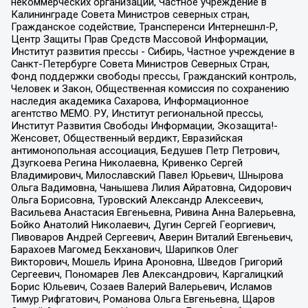
некоммерческих организаций, Частное учреждение в
Калининграде Совета Министров северных стран,
Гражданское содействие, Трансперенси Интернешнл-Р,
Центр Защиты Прав Средств Массовой Информации,
Институт развития прессы - Сибирь, Частное учреждение в
Санкт-Петербурге Совета Министров Северных Стран,
Фонд поддержки свободы прессы, Гражданский контроль,
Человек и Закон, Общественная комиссия по сохранению
наследия академика Сахарова, Информационное
агентство МЕМО. РУ, Институт региональной прессы,
Институт Развития Свободы Информации, Экозащита!-
Женсовет, Общественный вердикт, Евразийская
антимонопольная ассоциация, Бедушев Петр Петрович,
Дзугкоева Регина Николаевна, Кривенко Сергей
Владимирович, Милославский Павел Юрьевич, Шнырова
Ольга Вадимовна, Чанышева Лилия Айратовна, Сидорович
Ольга Борисовна, Туровский Александр Алексеевич,
Васильева Анастасия Евгеньевна, Ривина Анна Валерьевна,
Бойко Анатолий Николаевич, Дугин Сергей Георгиевич,
Пивоваров Андрей Сергеевич, Аверин Виталий Евгеньевич,
Барахоев Магомед Бекханович, Шарипков Олег
Викторович, Мошель Ирина Ароновна, Шведов Григорий
Сергеевич, Пономарев Лев Александрович, Каргалицкий
Борис Юльевич, Созаев Валерий Валерьевич, Исламов
Тимур Рифгатович, Романова Ольга Евгеньевна, Щаров