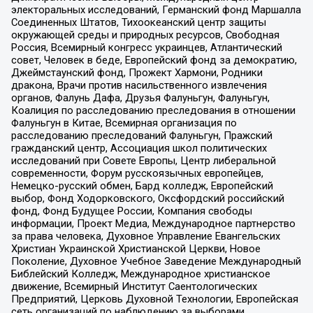
электоральных исследований, Германский фонд Маршалла
Соединенных Штатов, Тихоокеанский центр защиты
окружающей среды и природных ресурсов, Свободная
Россия, Всемирный конгресс украинцев, Атлантический
совет, Человек в беде, Европейский фонд за демократию,
Джеймстаунский фонд, Прожект Хармони, Родники
дракона, Врачи против насильственного извлечения
органов, Фалунь Дафа, Друзья Фалуньгун, Фалуньгун,
Коалиция по расследованию преследования в отношении
Фалуньгун в Китае, Всемирная организация по
расследованию преследований Фалуньгун, Пражский
гражданский центр, Ассоциация школ политических
исследований при Совете Европы, Центр либеральной
современности, Форум русскоязычных европейцев,
Немецко-русский обмен, Бард колледж, Европейский
выбор, Фонд Ходорковского, Оксфордский российский
фонд, Фонд Будущее России, Компания свободы
информации, Проект Медиа, Международное партнерство
за права человека, Духовное Управление Евангельских
Христиан Украинской Христианской Церкви, Новое
Поколение, Духовное Учебное Заведение Международный
Библейский Колледж, Международное христианское
движение, Всемирный Институт Саентологических
Предприятий, Церковь Духовной Технологии, Европейская
сеть организаций по наблюдению за выборами,