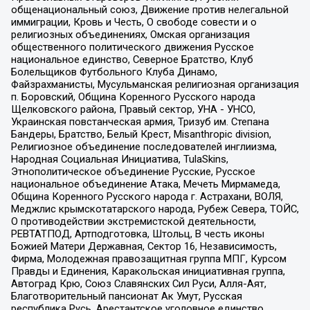
общенациональный союз, Движение против нелегальной
иммиграции, Кровь и Честь, О свободе совести и о
религиозных объединениях, Омская организация
общественного политического движения Русское
национальное единство, Северное Братство, Клуб
Болельщиков Футбольного Клуба Динамо,
Файзрахманисты, Мусульманская религиозная организация
п. Боровский, Община Коренного Русского народа
Щелковского района, Правый сектор, УНА - УНСО,
Украинская повстанческая армия, Тризуб им. Степана
Бандеры, Братство, Белый Крест, Misanthropic division,
Религиозное объединение последователей инглиизма,
Народная Социальная Инициатива, TulaSkins,
Этнополитическое объединение Русские, Русское
национальное объединение Атака, Мечеть Мирмамеда,
Община Коренного Русского народа г. Астрахани, ВОЛЯ,
Меджлис крымскотатарского народа, Рубеж Севера, ТОЙС,
О противодействии экстремистской деятельности,
РЕВТАТПОД, Артподготовка, Штольц, В честь иконы
Божией Матери Державная, Сектор 16, Независимость,
Фирма, Молодежная правозащитная группа МПГ, Курсом
Правды и Единения, Каракольская инициативная группа,
Автоград Крю, Союз Славянских Сил Руси, Алля-Аят,
Благотворительный пансионат Ак Умут, Русская
республика Русь, Арестантское уголовное единство,