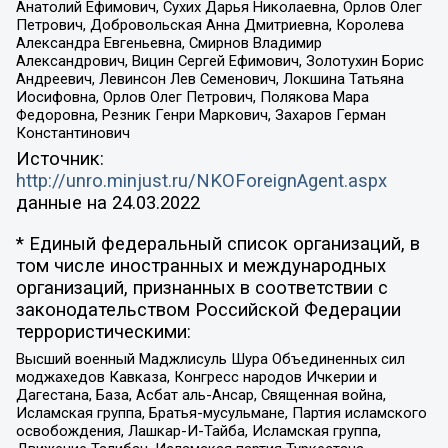
Анатолий Ефимович, Сухих Дарья Николаевна, Орлов Олег
Петрович, Добровольская Анна Дмитриевна, Королева
Александра Евгеньевна, Смирнов Владимир
Александрович, Вицин Сергей Ефимович, Золотухин Борис
Андреевич, Левинсон Лев Семенович, Локшина Татьяна
Иосифовна, Орлов Олег Петрович, Полякова Мара
Федоровна, Резник Генри Маркович, Захаров Герман
Константинович
Источник:
http://unro.minjust.ru/NKOForeignAgent.aspx
данные на
24.03.2022
* Единый федеральный список организаций, в
том числе иностранных и международных
организаций, признанных в соответствии с
законодательством Российской Федерации
террористическими:
Высший военный Маджлисуль Шура Объединенных сил
моджахедов Кавказа, Конгресс народов Ичкерии и
Дагестана, База, Асбат аль-Ансар, Священная война,
Исламская группа, Братья-мусульмане, Партия исламского
освобождения, Лашкар-И-Тайба, Исламская группа,