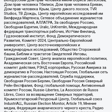
Дом прав человека Тбилиси, Дом прав человека Ереван,
Дом прав человека Крым, Центр дикого лосося, TVR
Studios, ТВ Дождь, Центр европейских исследований им
Вилфрида Мартенса, Сетевое объединение журналистов
расследователей, АЛЛАТРА, За свободную Россию,
Свободная Бурятия, Uralic, UnKremlin, Международная
федерация транспортных рабочих, ИстЧам Финланд,
Гудзоновский институт, Фонд Демократического
Развития, Комитет-2024, Центрально-Европейский
университет, Центр восточноевропейских и
международных исследований, Общество Сторожевой
башни, Библии и трактатов Свидетелей Иеговы,
Гражданский Совет, Центр анализа европейской политики,
Академическая сеть Восточная Европа, Российский
комитет действия, РЭНД корпорейшн, Русская Америка за
демократию в России, Настоящая Россия, Глобальная сеть
журналистов-расследователей, Служба поддержки,
Свободная Россия Берлин, Свободная Россия Северный
Рейн-Вестфалия, Фонд глобальной помощи, Антивоенный
комитет России, Russie-Libertes, La Asocicion de Rusos
Libres, Союз за возвращение Северных территорий,
Крымскотатарский Ресурсный Центр, Глобальный союз
IndustriALL, Russian Election Monitor, Article 19, Мнение
медиа, Федерация анархического черного креста, Радио