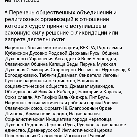
на
16.11.2023
* Перечень общественных объединений и
религиозных организаций в отношении
которых судом принято вступившее в
законную силу решение о ликвидации или
запрете деятельности:
Национал-большевистская партия, ВЕК РА, Рада земли
Кубанской Духовно Родовой Державы Русь, Община
Духовного Управления Асгардской Веси Беловодья,
Славянская Община Капища Веды Перуна, Мужская
Духовная Семинария Староверов-Инглингов, Нурджулар, К
Богодержавию, Таблиги Джамаат, Свидетели Иеговы,
Русское национальное единство, Национал-
социалистическое общество, Джамаат мувахидов,
Объединенный Вилайат Кабарды, Балкарии и Карачая,
Союз славян, Ат-Такфир Валь-Хиджра, Пит Буль,
Национал-социалистическая рабочая партия России,
Славянский союз, Формат-18, Благородный Орден
Дьявола, Армия воли народа, Национальная
Социалистическая Инициатива города Череповца,
Духовно-Родовая Держава Русь, Русское национальное
единство, Древнерусской Инглистической церкви
Православных Староверов-Инглингов, Русский