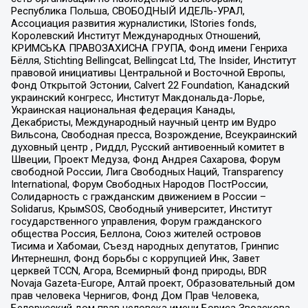
Республика Польша, СВОБОДНЫЙ ИДЕЛЬ-УРАЛ,
Ассоциация развития журналистики, IStories fonds,
Королевский Институт Международных Отношений,
КРИМСЬКА ПРАВОЗАХИСНА ГРУПА, Фонд имени Генриха
Бёлля, Stichting Bellingcat, Bellingcat Ltd, The Insider, Институт
правовой инициативы Центральной и Восточной Европы,
Фонд Открытой Эстонии, Calvert 22 Foundation, Канадский
украинский конгресс, Институт Макдональда-Лорье,
Украинская национальная федерация Канады,
Декабристы, Международный научный центр им Вудро
Вильсона, Свободная пресса, Возрождение, Всеукраинский
духовный центр , Риддл, Русский антивоенный комитет в
Швеции, Проект Медуза, Фонд Андрея Сахарова, Форум
свободной России, Лига Свободных Наций, Transparеncy
International, Форум Свободных Народов ПостРоссии,
Солидарность с гражданским движением в России –
Solidarus, КрымSOS, Свободный университет, Институт
государственного управления, Форум гражданского
общества Россия, Беллона, Союз жителей островов
Тисима и Хабомаи, Съезд народных депутатов, Гринпис
Интернешнл, Фонд борьбы с коррупцией Инк, Завет
церквей TCCN, Агора, Всемирный фонд природы, BDR
Novaja Gazeta-Europe, Алтай проект, Образовательный дом
прав человека Чернигов, Фонд Дом Прав Человека,
Белорусский дом прав человека имени Бориса Звозскова,