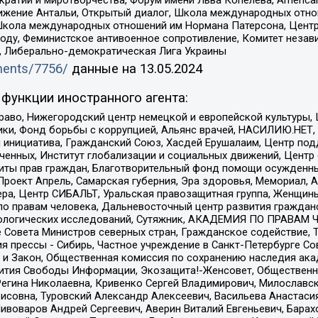
ое движение Антальи, Открытый диалог, Школа международных отн
Школа международных отношений им Нормана Патерсона, Центр
ду, Феминистское антивоенное сопротивление, Комитет независ
а, Либерально-демократическая Лига Украины
uments/7756/
данные на
13.05.2024
функции иностранного агента:
раво, Нижегородский центр немецкой и европейской культуры,
тики, Фонд борьбы с коррупцией, Альянс врачей, НАСИЛИЮ.НЕТ,
я инициатива, Гражданский Союз, Хасдей Ерушалаим, Центр по
юченных, Институт глобализации и социальных движений, Цент
ты прав граждан, Благотворительный фонд помощи осужденным
а, Проект Апрель, Самарская губерния, Эра здоровья, Мемориал
ера, Центр СИБАЛЬТ, Уральская правозащитная группа, Женщины
по правам человека, Дальневосточный центр развития гражданс
ологических исследований, Сутяжник, АКАДЕМИЯ ПО ПРАВАМ Ч
е Совета Министров северных стран, Гражданское содействие,
я прессы - Сибирь, Частное учреждение в Санкт-Петербурге С
 и Закон, Общественная комиссия по сохранению наследия ак
звития Свободы Информации, Экозащита!-Женсовет, Общественн
Регина Николаевна, Кривенко Сергей Владимирович, Милославс
совна, Туровский Александр Алексеевич, Васильева Анастасия
Пивоваров Андрей Сергеевич, Аверин Виталий Евгеньевич, Бара