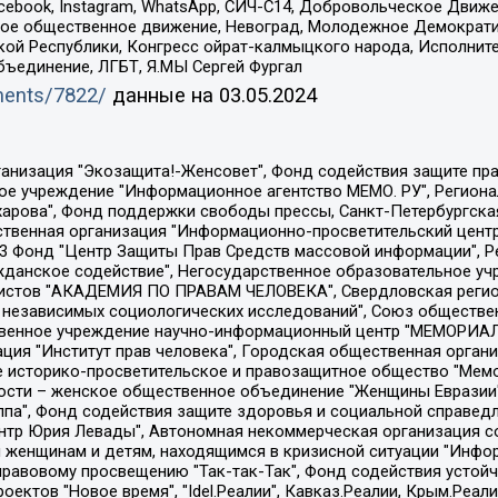
Facebook, Instagram, WhatsApp, СИЧ-С14, Добровольческое Движ
ское общественное движение, Невоград, Молодежное Демократ
ой Республики, Конгресс ойрат-калмыцкого народа, Исполнит
бъединение, ЛГБТ, Я.МЫ Сергей Фургал
uments/7822/
данные на
03.05.2024
Общество с ограниченной ответственностью "Радио Свободная Европа/Радио Свобода", Чешское информационное агентство "MEDIUM-ORIENT", Красноярская региональная общественная организация "Мы против СПИДа", Камалягин Денис Николаевич, Маркелов Сергей Евгеньевич, Пономарев Лев Александрович, Савицкая Людмила Алексеевна, Автономная некоммерческая организация "Центр по работе с проблемой насилия "НАСИЛИЮ.НЕТ", Межрегиональный профессиональный союз работников здравоохранения "Альянс врачей", Юридическое лицо, зарегистрированное в Латвийской Республике, SIA "Medusa Project" (регистрационный номер 40103797863, дата регистрации 10.06.2014), Некоммерческая организация "Фонд по борьбе с коррупцией", Автономная некоммерческая организация "Институт права и публичной политики", Баданин Роман Сергеевич, Гликин Максим Александрович, Железнова Мария Михайловна, Лукьянова Юлия Сергеевна, Маетная Елизавета Витальевна, Маняхин Петр Борисович, Чуракова Ольга Владимировна, Ярош Юлия Петровна, Юридическое лицо "The Insider SIA", зарегистрированное в Риге, Латвийская Республика (дата регистрации 26.06.2015), являющееся администратором доменного имени интернет-издания "The Insider SIA", https://theins.ru, Постернак Алексей Евгеньевич, Рубин Михаил Аркадьевич, Анин Роман Александрович, Юридическое лицо Istories fonds, зарегистрированное в Латвийской Республике (регистрационный номер 50008295751, дата регистрации 24.02.2020), Великовский Дмитрий Александрович, Долинина Ирина Николаевна, Мароховская Алеся Алексеевна, Шлейнов Роман Юрьевич, Шмагун Олеся Валентиновна, Общество с ограниченной ответственностью "Альтаир 2021", Общество с ограниченной ответственностью "Вега 2021", Общество с ограниченной ответственностью "Главный редактор 2021", Общество с ограниченной ответственностью "Ромашки монолит", Важенков Артем Валерьевич, Ивановская областная общественная организация "Центр гендерных исследований", Гурман Юрий Альбертович, Медиапроект "ОВД-Инфо", Егоров Владимир Владимирович, Жилинский Владимир Александрович, Общество с ограниченной ответственностью "ЗП", Иванова София Юрьевна, Карезина Инна Павловна, Кильтау Екатерина Викторовна, Петров Алексей Викторович, Пискунов Сергей Евгеньевич, Смирнов Сергей Сергеевич, Тихонов Михаил Сергеевич, Общество с ограниченной ответственностью "ЖУРНАЛИСТ-ИНОСТРАННЫЙ АГЕНТ", Арапова Галина Юрьевна, Вольтская Татьяна Анатольевна, Американская компания "Mason G.E.S. Anonymous Foundation" (США), являющаяся владельцем интернет-издания https://mnews.world/, Компания "Stichting Bellingcat", зарегистрированная в Нидерландах (дата регистрации 11.07.2018), Захаров Андрей Вячеславович, Клепиковская Екатерина Дмитриевна, Общество с ограниченной ответственностью "МЕМО", Перл Роман Александрович, Симонов Евгений Алексеевич, Соловьева Елена Анатольевна, Сотников Даниил Владимирович, Сурначева Елизавета Дмитриевна, Автономная некоммерческая организация по защите прав человека и информированию населения "Якутия – Наше Мнение", Общество с ограниченной ответственностью "Москоу диджитал медиа", с 26.01.2023 Общество с ограниченной ответственностью "Чайка Белые сады", Ветошкина Валерия Валерьевна, Заговора Максим Александрович, Межрегиональное общественное движение "Российская ЛГБТ - сеть", Оленичев Максим Владимирович, Павлов Иван Юрьевич, Скворцова Елена Сергеевна, Общество с ограниченной ответственностью "Как бы инагент", Кочетков Игорь Викторович, Общество с ограниченной ответственностью "Честные выборы", Еланчик Олег Александрович, Общество с ограниченной ответственностью "Нобелевский призыв", Гималова Регина Эмилевна, Григорьев Андрей Валерьевич, Григорьева Алина Александровна, Ассоциация по содействию защите прав призывников, альтернативнослужащих и военнослужащих "Правозащитная группа "Гражданин.Армия.Право", Хисамова Регина Фаритовна, Автономная некоммерческая организация по реализа