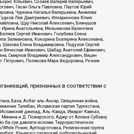
Борис Юльевич, Созаев Валерий Валерьевич,
тович, Гасан Ольга Павловна, Паутов Юрий
ровна, Чуркина Наталья Валерьевна, Акимова
 Гудков Лев Дмитриевич, Илларионова Юлия
ихайловна, Щур Николай Алексеевич, Блинушов
е Ирина Анатольевна, Мельникова Валентина
Беляев Сергей Иванович, Голубева Елена
ила Залмановна, Кокорина Екатерина Алексеевна,
, Шахова Елена Владимировна, Подузов Сергей
ин Вячеслав Иванович, Шабад Анатолий Ефимович,
вна, Смирнов Владимир Александрович, Вицин
ег Петрович, Полякова Мара Федоровна, Резник
ганизаций, признанных в соответствии с
на, База, Асбат аль-Ансар, Священная война,
ижение Талибан, Исламская партия Туркестана,
Исламский джихад, Аль-Каида, Имарат Кавказ,
 Минина и Д. Пожарского, Аджр от Аллаха Субхану
о ба суи давлати исломи, Террористическое
/White Power, Артподготовка, Религиозная группа
Оренбург, Крымско-татарский добровольческий