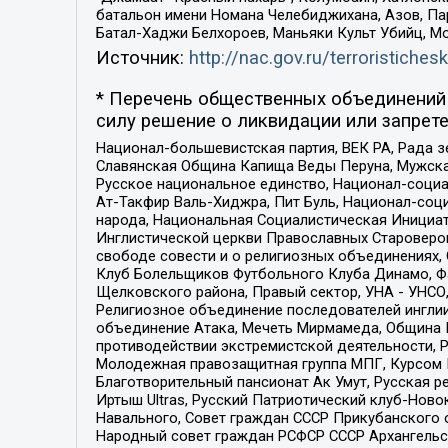
батальон имени Номана Челебиджихана, Азов, Па
Батал-Хаджи Белхороев, Маньяки Культ Убийц, М
Источник:
http://nac.gov.ru/terroristichesk
* Перечень общественных объединений 
силу решение о ликвидации или запрете
Национал-большевистская партия, ВЕК РА, Рада 
Славянская Община Капища Веды Перуна, Мужская
Русское национальное единство, Национал-социа
Ат-Такфир Валь-Хиджра, Пит Буль, Национал-соц
народа, Национальная Социалистическая Инициат
Инглистической церкви Православных Староверов
свободе совести и о религиозных объединениях,
Клуб Болельщиков Футбольного Клуба Динамо, Фа
Щелковского района, Правый сектор, УНА - УНСО, У
Религиозное объединение последователей инглии
объединение Атака, Мечеть Мирмамеда, Община К
противодействии экстремистской деятельности, 
Молодежная правозащитная группа МПГ, Курсом П
Благотворительный пансионат Ак Умут, Русская ре
Иртыш Ultras, Русский Патриотический клуб-Нов
Навального, Совет граждан СССР Прикубанского 
Народный совет граждан РСФСР СССР Архангельск