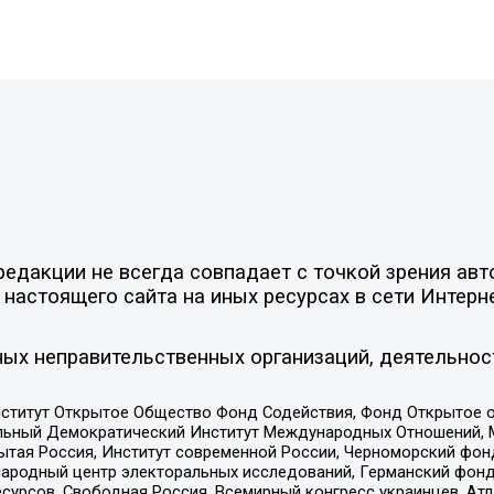
едакции не всегда совпадает с точкой зрения авт
настоящего сайта на иных ресурсах в сети Интерн
ых неправительственных организаций, деятельнос
ститут Открытое Общество Фонд Содействия, Фонд Открытое 
альный Демократический Институт Международных Отношений,
тая Россия, Институт современной России, Черноморский фонд
родный центр электоральных исследований, Германский фонд
рсов, Свободная Россия, Всемирный конгресс украинцев, Атла