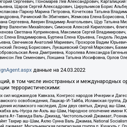
горий Сергеевич, Пономарев Лев Александрович, Каргалицкий 
ньевна, Щаров Сергей Алексадрович, Цирульников Борис Альбер
ислакова-Паркер Марина Петровна, Кочеткова Татьяна Владими
сандровна, Рачинский Ян Збигневич, Жемкова Елена Борисовна,
лана Сергеевна, Аверин Владимир Анатольевич, Щур Татьяна М
фтер Валентин Михайлович, Симонов Алексей Кириллович, Флиг
женова Светлана Куприяновна, Максимов Сергей Владимирович, 
кс Елена Владимировна, Буртина Елена Юрьевна, Гендель Людм
евна, Свечников Анатолий Мариевич, Прохоров Вадим Юрьевич
инский Леонид Борисович, Лукашевский Сергей Маркович, Бахм
Добровольская Анна Дмитриевна, Королева Александра Евгенье
евинсон Лев Семенович, Локшина Татьяна Иосифовна, Орлов Ол
ignAgent.aspx
данные на
24.03.2022
ций, в том числе иностранных и международных ор
ции террористическими:
ил моджахедов Кавказа, Конгресс народов Ичкерии и Дагеста
ламского освобождения, Лашкар-И-Тайба, Исламская группа, Дв
ения исламского наследия, Дом двух святых, Джунд аш-Шам, 
жабха аль-Нусра ли-Ахль аш-Шам, Народное ополчение имени К.
ата Ат-Тавхида Валь-Джихад, Чистопольский Джамаат, Рохнам
ят Тахрир аш-Шам, Ахлю Сунна Валь Джамаа, National Socialism
ий джамаат, Мусульманская религиозная группа п. Кушкуль г. 