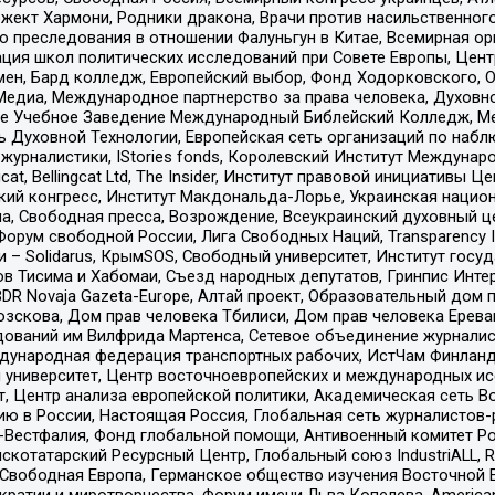
ект Хармони, Родники дракона, Врачи против насильственного
ию преследования в отношении Фалуньгун в Китае, Всемирная о
ация школ политических исследований при Совете Европы, Цен
мен, Бард колледж, Европейский выбор, Фонд Ходорковского,
едиа, Международное партнерство за права человека, Духовно
ое Учебное Заведение Международный Библейский Колледж, М
ь Духовной Технологии, Европейская сеть организаций по наб
урналистики, IStories fonds, Королевский Институт Между
gcat, Bellingcat Ltd, The Insider, Институт правовой инициатив
инский конгресс, Институт Макдональда-Лорье, Украинская нац
, Свободная пресса, Возрождение, Всеукраинский духовный цен
орум свободной России, Лига Свободных Наций, Transparеncy I
– Solidarus, КрымSOS, Свободный университет, Институт госу
в Тисима и Хабомаи, Съезд народных депутатов, Гринпис Инте
DR Novaja Gazeta-Europe, Алтай проект, Образовательный дом 
зскова, Дом прав человека Тбилиси, Дом прав человека Ерева
едований им Вилфрида Мартенса, Сетевое объединение журнали
Международная федерация транспортных рабочих, ИстЧам Финлан
й университет, Центр восточноевропейских и международных и
, Центр анализа европейской политики, Академическая сеть Во
ю в России, Настоящая Россия, Глобальная сеть журналистов
естфалия, Фонд глобальной помощи, Антивоенный комитет России,
татарский Ресурсный Центр, Глобальный союз IndustriALL, Russi
 Свободная Европа, Германское общество изучения Восточной 
и и миротворчества, Форум имени Льва Копелева, American Counci