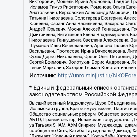
Викторович, Мошель Ирина Ароновна, Шведов Гри
Исламов Тимур Рифгатович, Романова Ольга Евге
Анатольевич, Верховский Александр Маркович, П
Татьяна Николаевна, Золотарева Екатерина Алек
Юрьевна, Саранг Анна Васильевна, Захарова Свет
Андрей Юрьевич, Мосин Алексей Геннадьевич, Ге
Дмитриевна, Вититинова Елена Владимировна, Ба
Николаевна, Ганнушкина Светлана Алексеевна, За
Шуманов Илья Вячеславович, Арапова Галина Юрь
Васильевич, Протасова Ирина Вячеславовна, Лит
Сухих Дарья Николаевна, Орлов Олег Петрович, 
Сергей Ефимович, Золотухин Борис Андреевич, Л
Генри Маркович, Захаров Герман Константинович
Источник:
http://unro.minjust.ru/NKOFore
* Единый федеральный список организа
законодательством Российской Федера
Высший военный Маджлисуль Шура Объединенных с
Исламская группа, Братья-мусульмане, Партия ис
Общество социальных реформ, Общество возрожд
АБТО, Правый сектор, Исламское государство, Д
уа Тагьаля SHAM, АУМ Синрике, Муджахеды джама
сообщество Сеть, Катиба Таухид валь-Джихад, Хай
“Джамаат “Красный пахарь”, Колумбайн, Хатлонск