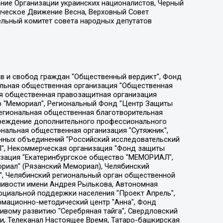
ение Организации украинских националистов, Черный
ическое Движение Весна, Верховный Совет
ельный комитет совета народных депутатов
ции социально-правовых программ "Лилит", Дальневосточное общественное движение "Маяк", Санкт-Петербургская ЛГБТ-инициативная группа "Выход", Инициативная группа ЛГБТ+ "Реверс", Алексеев Андрей Викторович, Бекбулатова Таисия Львовна, Беляев Иван Михайлович, Владыкина Елена Сергеевна, Гельман Марат Александрович, Никульшина Вероника Юрьевна, Толоконникова Надежда Андреевна, Шендерович Виктор Анатольевич, Общество с ограниченной ответственностью "Данное сообщение", Общество с ограниченной ответственностью Издательский дом "Новая глава", Айнбиндер Александра Александровна, Московский комьюнити-центр для ЛГБТ+инициатив, Благотворительный фонд развития филантропии, Deutsche Welle (Германия, Kurt-Schumacher-Strasse 3, 53113 Bonn), Борзунова Мария Михайловна, Воробьев Виктор Викторович, Голубева Анна Львовна, Константинова Алла Михайловна, Малкова Ирина Владимировна, Мурадов Мурад Абдулгалимович, Осетинская Елизавета Николаевна, Понасенков Евгений Николаевич, Ганапольский Матвей Юрьевич, Киселев Евгений Алексеевич, Борухович Ирина Григорьевна, Дремин Иван Тимофеевич, Дубровский Дмитрий Викторович, Красноярская региональная общественная организация поддержки и развития альтернативных образовательных технологий и межкультурных коммуникаций "ИНТЕРРА", Маяковская Екатерина Алексеевна, Фейгин Марк Захарович, Филимонов Андрей Викторович, Дзугкоева Регина Николаевна, Доброхотов Роман Александрович, Дудь Юрий Александрович, Елкин Сергей Владимирович, Кругликов Кирилл Игоревич, Сабунаева Мария Леонидовна, Семенов Алексей Владимирович, Шаинян Карен Багратович, Шульман Екатерина Михайловна, Асафьев Артур Валерьевич, Вахштайн Виктор Семенович, Венедиктов Алексей Алексеевич, Лушникова Екатерина Евгеньевна, Волков Леонид Михайлович, Невзоров Александр Глебович, Пархоменко Сергей Борисович, Сироткин Ярослав Николаевич, Кара-Мурза Владимир Владимирович, Баранова Наталья Владимировна, Гозман Леонид Яковлевич, Кагарлицкий Борис Юльевич, Климарев Михаил Валерьевич, Милов Владимир Станиславович, Автономная некоммерческая организация Краснодарский центр современного искусства "Типография", Моргенштерн Алишер Тагирович, Соболь Любовь Эдуардовна, Общество с ограниченной ответственностью "ЛИЗА НОРМ", Каспаров Гарри Кимович, Ходорковский Михаил Борисович, Общество с ограниченной ответственностью "Апрельские тезисы", Данилович Ирина Брониславовна, Кашин Олег Владимирович, Петров Николай Владимирович, Пивоваров Алексей Владимирович, Соколов Михаил Владимирович, Цветкова Юлия Владимировна, Чичваркин Евгений Александрович, Комитет против пыток/Команда против пыток, Общество с ограниченной ответственностью "Первый научный", Общество с ограниченной ответственностью "Вертолет и ко", Белоцерковская Вероника Борисовна, Кац Максим Евгеньевич, Лазарева Татьяна Юрьевна, Шаведдинов Руслан Табризович, Яшин Илья Валерьевич, Общество с ограниченной ответственностью "Иноагент ААВ", Алешковский Дмитрий Петрович, Альбац Евгения Марковна, Быков Дмитрий Львович, Галямина Юлия Евгеньевна, Лойко Сергей Леонидович, Мартынов Кирилл Константинович, Медведев Сергей Александрович, Крашенинников Федор Геннадиевич, Гордеева Катерина Вл