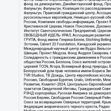
фонд за демократию, Джеймстаунский фонд, Прож
Фалуньгун, Фалуньгун, Коалиция по расследован
Фалуньгун, Пражский гражданский центр, Ассоци
русскоязычных европейцев, Немецко-русский об
России, Компания свободы информации, Проект М
Христианской Церкви, Новое Поколение, Духовн
Институт Саентологических Предприятий, Церков
СВОБОДНЫЙ ИДЕЛЬ-УРАЛ, Ассоциация развития ж
ГРУПА, Фонд имени Генриха Бёлля, Stichting Bellin
Эстонии, Calvert 22 Foundation, Канадский укра
Международный научный центр им Вудро Вильсона
Швеции, Проект Медуза, Фонд Андрея Сахарова, Ф
Солидарность с гражданским движением в России 
общества Россия, Беллона, Союз жителей острово
церквей TCCN, Агора, Всемирный фонд природы, B
Белорусский дом прав человека имени Бориса Зво
TVR Studios, ТВ Дождь, Центр европейских иссл
Россию, Свободная Бурятия, Uralic, UnKremlin, 
Развития, Комитет-2024, Центрально-Европейски
трактатов Свидетелей Иеговы, Гражданский Совет
РЭНД корпорейшн, Русская Америка за демократи
Россия Берлин, Свободная Россия Северный Рейн-В
Союз за возвращение Северных территорий, Крымско
Федерация анархического черного креста, Радио
Мобильная академия поддержки гендерной демократи