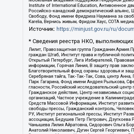
Institute of International Education, Антивоенн
Российско-канадский демократический альянс, 
Свободу, Фонд имени Фридриха Науманна за свобо
Karelia, Вернись живым, Фридом Хаус, СОТА меди
Источник:
https://minjust.gov.ru/ru/doc
* Сведения реестра НКО, выполняющих 
Лилит, Правозащитная группа Гражданин.Армия.П
граждан Штаб, Институт права и публичной поли
Открытый Петербург, Лига Избирателей, Правова
информации, Горячая Линия, В защиту прав закл
Благотворительный фонд охраны здоровья и защи
Серебряная тайга, Так-Так-Так, Сова, центр Анн
Парк Гагарина, Фонд имени Андрея Рылькова, Сф
гласности, Российский исследовательский центр 
Гражданское действие, Центр независимых соци
организаций, Частное учреждение в Калининград
Средств Массовой Информации, Институт развити
свободы прессы, Гражданский контроль, Человек
РУ, Институт региональной прессы, Институт Ра
ассоциация, Бедушев Петр Петрович, Дзугкоева 
Чанышева Лилия Айратовна, Сидорович Ольга Бори
Анатолий Николаевич, Дугин Сергей Георгиевич, 