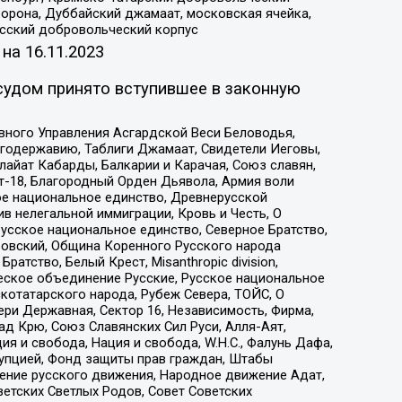
орона, Дуббайский джамаат, московская ячейка,
усский добровольческий корпус
 на
16.11.2023
судом принято вступившее в законную
вного Управления Асгардской Веси Беловодья,
годержавию, Таблиги Джамаат, Свидетели Иеговы,
айат Кабарды, Балкарии и Карачая, Союз славян,
т-18, Благородный Орден Дьявола, Армия воли
ое национальное единство, Древнерусской
 нелегальной иммиграции, Кровь и Честь, О
усское национальное единство, Северное Братство,
ровский, Община Коренного Русского народа
атство, Белый Крест, Misanthropic division,
еское объединение Русские, Русское национальное
котатарского народа, Рубеж Севера, ТОЙС, О
ри Державная, Сектор 16, Независимость, Фирма,
д Крю, Союз Славянских Сил Руси, Алля-Аят,
я и свобода, Нация и свобода, W.H.С., Фалунь Дафа,
рупцией, Фонд защиты прав граждан, Штабы
ение русского движения, Народное движение Адат,
етских Светлых Родов, Совет Советских