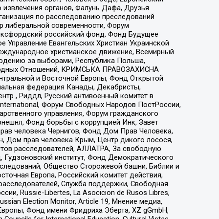
 извлечения органов, Фалунь Дафа, Друзья
рганизация по расследованию преследований
тр либеральной современности, Форум
 Оксфордский российский фонд, Фонд Будущее
е Управление Евангельских Христиан Украинской
еждународное христианское движение, Всемирный
людению за выборами, Республика Польша,
народных Отношений, КРИМСЬКА ПРАВОЗАХИСНА
ы Центральной и Восточной Европы, Фонд Открытой
иональная федерация Канады, Декабристы,
тр , Риддл, Русский антивоенный комитет в
nternational, Форум Свободных Народов ПостРоссии,
дарственного управления, Форум гражданского
рнешнл, Фонд борьбы с коррупцией Инк, Завет
прав человека Чернигов, Фонд Дом Прав Человека,
н, Дом прав человека Крым, Центр дикого лосося,
стов расследователей, АЛЛАТРА, За свободную
д, Гудзоновский институт, Фонд Демократического
сследований, Общество Сторожевой башни, Библии и
сточная Европа, Российский комитет действия,
-расследователей, Служба поддержки, Свободная
 Russie-Libertes, La Asocicion de Rusos Libres,
an Election Monitor, Article 19, Мнение медиа,
Европы, Фонд имени Фридриха Эберта, XZ gGmbH,
ls for International Education, Cultural Vistas,