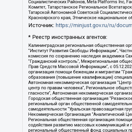
Социалистических Районов, Meta Platforms Inc, 
Комитет, Татарстанское Региональное Всетатар
Татарской Автономной Советской Социалистическ
Красноярского края, Этническое национальное о
Источник:
https://minjust.gov.ru/ru/doc
* Реестр иностранных агентов:
Калининградская региональная общественная организация "Экозащита!-Женсовет", Фонд содействия защите прав и свобод граждан "Общественный вердикт", Фонд "Институт Развития Свободы Информации", Частное учреждение "Информационное агентство МЕМО. РУ", Региональная общественная организация "Общественная комиссия по сохранению наследия академика Сахарова", Фонд поддержки свободы прессы, Санкт-Петербургская общественная правозащитная организация "Гражданский контроль", Межрегиональная общественная организация "Информационно-просветительский центр "Мемориал", Региональный Фонд "Центр Защиты Прав Средств Массовой Информации", с 05.12.2023 Фонд "Центр Защиты Прав Средств массовой информации", Региональная общественная благотворительная организация помощи беженцам и мигрантам "Гражданское содействие", Негосударственное образовательное учреждение дополнительного профессионального образования (повышение квалификации) специалистов "АКАДЕМИЯ ПО ПРАВАМ ЧЕЛОВЕКА", Свердловская региональная общественная организация "Сутяжник", Автономная некоммерческая организация "Центр независимых социологических исследований", Союз общественных объединений "Российский исследовательский центр по правам человека", Региональное общественное учреждение научно-информационный центр "МЕМОРИАЛ", Некоммерческая организация "Фонд защиты гласности", Автономная некоммерческая организация "Институт прав человека", Городская общественная организация "Екатеринбургское общество "МЕМОРИАЛ", Городская общественная организация "Рязанское историко-просветительское и правозащитное общество "Мемориал" (Рязанский Мемориал), Челябинский региональный орган общественной самодеятельности – женское общественное объединение "Женщины Евразии", Челябинский региональный орган общественной самодеятельности "Уральская правозащитная группа", Фонд содействия защите здоровья и социальной справедливости имени Андрея Рылькова, Автономная Некоммерческая Организация "Аналитический Центр Юрия Левады", Автономная некоммерческая организация социальной поддержки населения "Проект Апрель", Региональная общественная организация помощи женщинам и детям, находящимся в кризисной ситуации "Информационно-методический центр "Анна", Фонд содействия развитию массовых коммуникаций и правовому просвещению "Так-так-Так", Фонд содействия устойчивому развитию "Серебряная тайга", Свердловский региональный общественный фонд социальных проектов "Новое время", "Idel.Реалии", Кавказ.Реалии, Крым.Реалии, Телеканал Настоящее Время, Татаро-башкирская служба Радио Свобода (Azatliq Radiosi), Радио Свободная Европа/Радио Свобода (PCE/PC), "Сибирь.Реалии", "Фактограф", Благотворительный фонд помощи осужденным и их семьям, Автономная некоммерческая организация "Институт глобализации и социальных движений", Фонд "В защиту прав заключенных", Частное учреждение "Центр поддержки и содействия развитию средств массовой информации", Пензенский региональный общественный благотворительный фонд "Гражданский союз", "Север.Реалии", Некоммерческая организация Фонд "Правовая инициатива", 