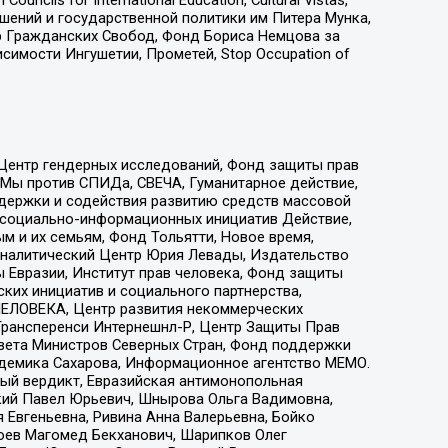
ошений и государственной политики им Питера Мунка,
 Гражданских Свобод, Фонд Бориса Немцова за
имости Ингушетии, Прометей, Stop Occupation of
 Центр гендерных исследований, Фонд защиты прав
 Мы против СПИДа, СВЕЧА, Гуманитарное действие,
ддержки и содействия развитию средств массовой
р социально-информационных инициатив Действие,
 и их семьям, Фонд Тольятти, Новое время,
, Аналитический Центр Юрия Левады, Издательство
 Евразии, Институт прав человека, Фонд защиты
ких инициатив и социального партнерства,
ЕЛОВЕКА, Центр развития некоммерческих
 Трансперенси Интернешнл-Р, Центр Защиты Прав
овета Министров Северных Стран, Фонд поддержки
адемика Сахарова, Информационное агентство МЕМО.
ый вердикт, Евразийская антимонопольная
кий Павел Юрьевич, Шнырова Ольга Вадимовна,
 Евгеньевна, Ривина Анна Валерьевна, Бойко
хоев Магомед Бекханович, Шарипков Олег