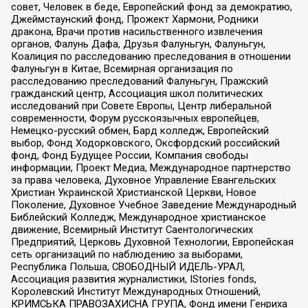
совет, Человек в беде, Европейский фонд за демократию,
Джеймстаунский фонд, Прожект Хармони, Родники
дракона, Врачи против насильственного извлечения
органов, Фалунь Дафа, Друзья Фалуньгун, Фалуньгун,
Коалиция по расследованию преследования в отношении
Фалуньгун в Китае, Всемирная организация по
расследованию преследований Фалуньгун, Пражский
гражданский центр, Ассоциация школ политических
исследований при Совете Европы, Центр либеральной
современности, Форум русскоязычных европейцев,
Немецко-русский обмен, Бард колледж, Европейский
выбор, Фонд Ходорковского, Оксфордский российский
фонд, Фонд Будущее России, Компания свободы
информации, Проект Медиа, Международное партнерство
за права человека, Духовное Управление Евангельских
Христиан Украинской Христианской Церкви, Новое
Поколение, Духовное Учебное Заведение Международный
Библейский Колледж, Международное христианское
движение, Всемирный Институт Саентологических
Предприятий, Церковь Духовной Технологии, Европейская
сеть организаций по наблюдению за выборами,
Республика Польша, СВОБОДНЫЙ ИДЕЛЬ-УРАЛ,
Ассоциация развития журналистики, IStories fonds,
Королевский Институт Международных Отношений,
КРИМСЬКА ПРАВОЗАХИСНА ГРУПА, Фонд имени Генриха