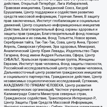
действие, Открытый Петербург, Лига Избирателей,
Правовая инициатива, Гражданский Союз, Хасдей
Ерушалаим, Центр поддержки и содействия развитию
средств массовой информации, Горячая Линия, В защиту
прав заключенных, Институт глобализации и социальных
движений, Центр социально-информационных инициатив
Действие, Благотворительный фонд охраны здоровья и
защиты прав граждан, Благотворительный фонд помощи
осужденным и их семьям, Фонд Тольятти, Новое время,
Серебряная тайга, Так-Так-Так, Сова, центр Анна, Проект
Апрель, Самарская губерния, Эра здоровья, Мемориал,
Аналитический Центр Юрия Левады, Издательство Парк
Гагарина, Фонд имени Андрея Рылькова, Сфера, Центр
СИБАЛЬТ, Уральская правозащитная группа, Женщины
Евразии, Институт прав человека, Фонд защиты гласности,
Российский исследовательский центр по правам человека,
Дальневосточный центр развития гражданских инициатив
и социального партнерства, Гражданское действие, Центр
независимых социологических исследований, Сутяжник,
АКАДЕМИЯ ПО ПРАВАМ ЧЕЛОВЕКА, Центр развития
некоммерческих организаций, Частное учреждение в
Калининграде Совета Министров северных стран,
Гражданское содействие, Трансперенси Интернешнл-Р,
Центр Защиты Прав Средств Массовой Информации,
Институт развития прессы - Сибирь, Частное учреждение в