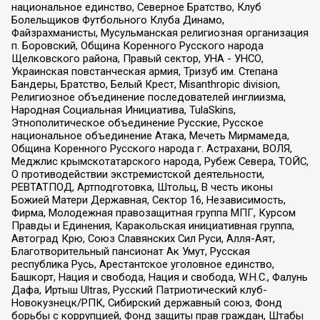
национальное единство, Северное Братство, Клуб
Болельщиков Футбольного Клуба Динамо,
Файзрахманисты, Мусульманская религиозная организация
п. Боровский, Община Коренного Русского народа
Щелковского района, Правый сектор, УНА - УНСО,
Украинская повстанческая армия, Тризуб им. Степана
Бандеры, Братство, Белый Крест, Misanthropic division,
Религиозное объединение последователей инглиизма,
Народная Социальная Инициатива, TulaSkins,
Этнополитическое объединение Русские, Русское
национальное объединение Атака, Мечеть Мирмамеда,
Община Коренного Русского народа г. Астрахани, ВОЛЯ,
Меджлис крымскотатарского народа, Рубеж Севера, ТОЙС,
О противодействии экстремистской деятельности,
РЕВТАТПОД, Артподготовка, Штольц, В честь иконы
Божией Матери Державная, Сектор 16, Независимость,
Фирма, Молодежная правозащитная группа МПГ, Курсом
Правды и Единения, Каракольская инициативная группа,
Автоград Крю, Союз Славянских Сил Руси, Алля-Аят,
Благотворительный пансионат Ак Умут, Русская
республика Русь, Арестантское уголовное единство,
Башкорт, Нация и свобода, Нация и свобода, W.H.С., Фалунь
Дафа, Иртыш Ultras, Русский Патриотический клуб-
Новокузнецк/РПК, Сибирский державный союз, Фонд
борьбы с коррупцией, Фонд защиты прав граждан, Штабы