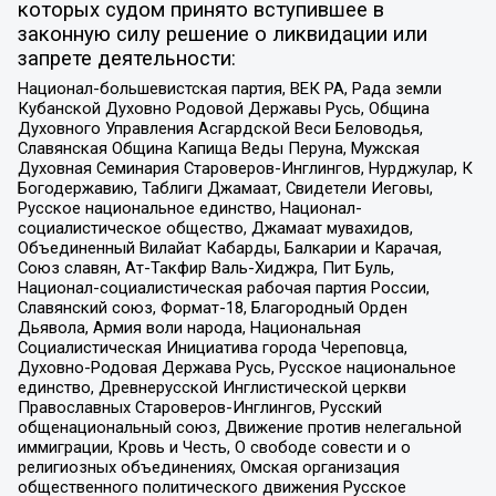
которых судом принято вступившее в
законную силу решение о ликвидации или
запрете деятельности:
Национал-большевистская партия, ВЕК РА, Рада земли
Кубанской Духовно Родовой Державы Русь, Община
Духовного Управления Асгардской Веси Беловодья,
Славянская Община Капища Веды Перуна, Мужская
Духовная Семинария Староверов-Инглингов, Нурджулар, К
Богодержавию, Таблиги Джамаат, Свидетели Иеговы,
Русское национальное единство, Национал-
социалистическое общество, Джамаат мувахидов,
Объединенный Вилайат Кабарды, Балкарии и Карачая,
Союз славян, Ат-Такфир Валь-Хиджра, Пит Буль,
Национал-социалистическая рабочая партия России,
Славянский союз, Формат-18, Благородный Орден
Дьявола, Армия воли народа, Национальная
Социалистическая Инициатива города Череповца,
Духовно-Родовая Держава Русь, Русское национальное
единство, Древнерусской Инглистической церкви
Православных Староверов-Инглингов, Русский
общенациональный союз, Движение против нелегальной
иммиграции, Кровь и Честь, О свободе совести и о
религиозных объединениях, Омская организация
общественного политического движения Русское