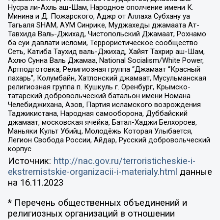
Нусра ли-Ахль аш-Шам, Народное ополчение имени К.
Минина и Д. Пожарского, Аджр от Аллаха Субхану уа
Тагьаля SHAM, АУМ Синрике, Муджахеды джамаата Ат-
Тавхида Валь-Джихад, Чистопольский Джамаат, Рохнамо
ба суи давлати исломи, Террористическое сообщество
Сеть, Катиба Таухид валь-Джихад, Хайят Тахрир аш-Шам,
Ахлю Сунна Валь Джамаа, National Socialism/White Power,
Артподготовка, Религиозная группа “Джамаат “Красный
пахарь”, Колумбайн, Хатлонский джамаат, Мусульманская
религиозная группа п. Кушкуль г. Оренбург, Крымско-
татарский добровольческий батальон имени Номана
Челебиджихана, Азов, Партия исламского возрождения
Таджикистана, Народная самооборона, Дуббайский
джамаат, московская ячейка, Батал-Хаджи Белхороев,
Маньяки Культ Убийц, Молодёжь Которая Улыбается,
Легион Свобода России, Айдар, Русский добровольческий
корпус
Источник:
http://nac.gov.ru/terroristicheskie-i-
ekstremistskie-organizacii-i-materialy.html
данные
на
16.11.2023
* Перечень общественных объединений и
религиозных организаций в отношении