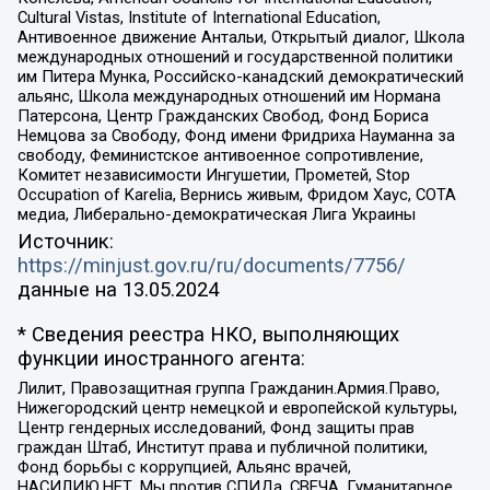
Cultural Vistas, Institute of International Education,
Антивоенное движение Антальи, Открытый диалог, Школа
международных отношений и государственной политики
им Питера Мунка, Российско-канадский демократический
альянс, Школа международных отношений им Нормана
Патерсона, Центр Гражданских Свобод, Фонд Бориса
Немцова за Свободу, Фонд имени Фридриха Науманна за
свободу, Феминистское антивоенное сопротивление,
Комитет независимости Ингушетии, Прометей, Stop
Occupation of Karelia, Вернись живым, Фридом Хаус, СОТА
медиа, Либерально-демократическая Лига Украины
Источник:
https://minjust.gov.ru/ru/documents/7756/
данные на
13.05.2024
* Сведения реестра НКО, выполняющих
функции иностранного агента:
Лилит, Правозащитная группа Гражданин.Армия.Право,
Нижегородский центр немецкой и европейской культуры,
Центр гендерных исследований, Фонд защиты прав
граждан Штаб, Институт права и публичной политики,
Фонд борьбы с коррупцией, Альянс врачей,
НАСИЛИЮ.НЕТ, Мы против СПИДа, СВЕЧА, Гуманитарное