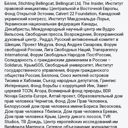
Бёлля, Stichting Bellingcat, Bellingcat Ltd, The Insider, Институт
правовой инициативы Центральной и Восточной Европы,
Фонд Открытой Эстонии, Calvert 22 Foundation, Канадский
украинский конгресс, Институт Макдональда-Лорье,
Украинская национальная федерация Канады,
Декабристы, Международный научный центр им Вудро
Вильсона, Свободная пресса, Возрождение, Всеукраинский
духовный центр , Риддл, Русский антивоенный комитет в
Швеции, Проект Медуза, Фонд Андрея Сахарова, Форум
свободной России, Лига Свободных Наций, Transparеncy
International, Форум Свободных Народов ПостРоссии,
Солидарность с гражданским движением в России –
Solidarus, КрымSOS, Свободный университет, Институт
государственного управления, Форум гражданского
общества Россия, Беллона, Союз жителей островов
Тисима и Хабомаи, Съезд народных депутатов, Гринпис
Интернешнл, Фонд борьбы с коррупцией Инк, Завет
церквей TCCN, Агора, Всемирный фонд природы, BDR
Novaja Gazeta-Europe, Алтай проект, Образовательный дом
прав человека Чернигов, Фонд Дом Прав Человека,
Белорусский дом прав человека имени Бориса Звозскова,
Дом прав человека Тбилиси, Дом прав человека Ереван,
Дом прав человека Крым, Центр дикого лосося, TVR
Studios, ТВ Дождь, Центр европейских исследований им
Вилфрида Мартенса, Сетевое объединение журналистов