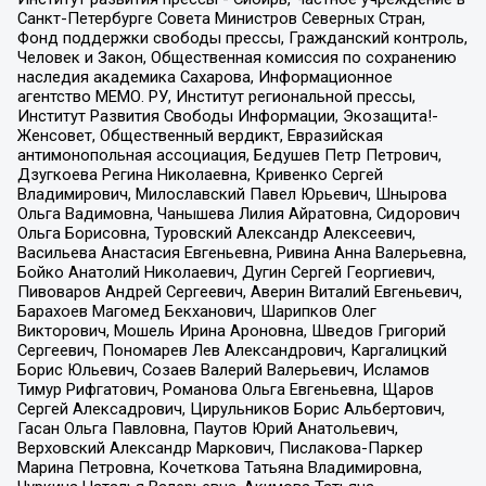
Санкт-Петербурге Совета Министров Северных Стран,
Фонд поддержки свободы прессы, Гражданский контроль,
Человек и Закон, Общественная комиссия по сохранению
наследия академика Сахарова, Информационное
агентство МЕМО. РУ, Институт региональной прессы,
Институт Развития Свободы Информации, Экозащита!-
Женсовет, Общественный вердикт, Евразийская
антимонопольная ассоциация, Бедушев Петр Петрович,
Дзугкоева Регина Николаевна, Кривенко Сергей
Владимирович, Милославский Павел Юрьевич, Шнырова
Ольга Вадимовна, Чанышева Лилия Айратовна, Сидорович
Ольга Борисовна, Туровский Александр Алексеевич,
Васильева Анастасия Евгеньевна, Ривина Анна Валерьевна,
Бойко Анатолий Николаевич, Дугин Сергей Георгиевич,
Пивоваров Андрей Сергеевич, Аверин Виталий Евгеньевич,
Барахоев Магомед Бекханович, Шарипков Олег
Викторович, Мошель Ирина Ароновна, Шведов Григорий
Сергеевич, Пономарев Лев Александрович, Каргалицкий
Борис Юльевич, Созаев Валерий Валерьевич, Исламов
Тимур Рифгатович, Романова Ольга Евгеньевна, Щаров
Сергей Алексадрович, Цирульников Борис Альбертович,
Гасан Ольга Павловна, Паутов Юрий Анатольевич,
Верховский Александр Маркович, Пислакова-Паркер
Марина Петровна, Кочеткова Татьяна Владимировна,