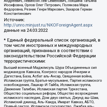
Андреевич, Левинсон Лев Семенович, Локшина Татьяна
Иосифовна, Орлов Олег Петрович, Полякова Мара
Федоровна, Резник Генри Маркович, Захаров Герман
Константинович
Источник:
http://unro.minjust.ru/NKOForeignAgent.aspx
данные на
24.03.2022
* Единый федеральный список организаций, в
том числе иностранных и международных
организаций, признанных в соответствии с
законодательством Российской Федерации
террористическими:
Высший военный Маджлисуль Шура Объединенных сил
моджахедов Кавказа, Конгресс народов Ичкерии и
Дагестана, База, Асбат аль-Ансар, Священная война,
Исламская группа, Братья-мусульмане, Партия исламского
освобождения, Лашкар-И-Тайба, Исламская группа,
Движение Талибан, Исламская партия Туркестана,
Общество социальных реформ, Общество возрождения
исламского наследия, Дом двух святых, Джунд аш-Шам,
Исламский джихад, Аль-Каида, Имарат Кавказ, АБТО,
Правый сектор, Исламское государство, Джабха аль-