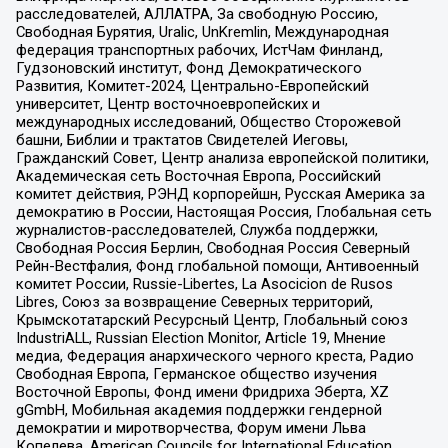
расследователей, АЛЛАТРА, За свободную Россию,
Свободная Бурятия, Uralic, UnKremlin, Международная
федерация транспортных рабочих, ИстЧам Финланд,
Гудзоновский институт, Фонд Демократического
Развития, Комитет-2024, Центрально-Европейский
университет, Центр восточноевропейских и
международных исследований, Общество Сторожевой
башни, Библии и трактатов Свидетелей Иеговы,
Гражданский Совет, Центр анализа европейской политики,
Академическая сеть Восточная Европа, Российский
комитет действия, РЭНД корпорейшн, Русская Америка за
демократию в России, Настоящая Россия, Глобальная сеть
журналистов-расследователей, Служба поддержки,
Свободная Россия Берлин, Свободная Россия Северный
Рейн-Вестфалия, Фонд глобальной помощи, Антивоенный
комитет России, Russie-Libertes, La Asocicion de Rusos
Libres, Союз за возвращение Северных территорий,
Крымскотатарский Ресурсный Центр, Глобальный союз
IndustriALL, Russian Election Monitor, Article 19, Мнение
медиа, Федерация анархического черного креста, Радио
Свободная Европа, Германское общество изучения
Восточной Европы, Фонд имени Фридриха Эберта, XZ
gGmbH, Мобильная академия поддержки гендерной
демократии и миротворчества, Форум имени Льва
Копелева, American Councils for International Education,