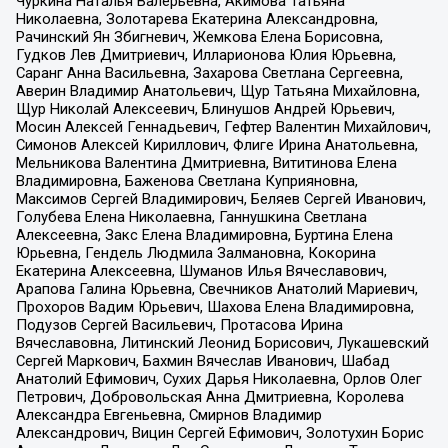
Чуркина Наталья Валерьевна, Акимова Татьяна
Николаевна, Золотарева Екатерина Александровна,
Рачинский Ян Збигневич, Жемкова Елена Борисовна,
Гудков Лев Дмитриевич, Илларионова Юлия Юрьевна,
Саранг Анна Васильевна, Захарова Светлана Сергеевна,
Аверин Владимир Анатольевич, Щур Татьяна Михайловна,
Щур Николай Алексеевич, Блинушов Андрей Юрьевич,
Мосин Алексей Геннадьевич, Гефтер Валентин Михайлович,
Симонов Алексей Кириллович, Флиге Ирина Анатольевна,
Мельникова Валентина Дмитриевна, Вититинова Елена
Владимировна, Баженова Светлана Куприяновна,
Максимов Сергей Владимирович, Беляев Сергей Иванович,
Голубева Елена Николаевна, Ганнушкина Светлана
Алексеевна, Закс Елена Владимировна, Буртина Елена
Юрьевна, Гендель Людмила Залмановна, Кокорина
Екатерина Алексеевна, Шуманов Илья Вячеславович,
Арапова Галина Юрьевна, Свечников Анатолий Мариевич,
Прохоров Вадим Юрьевич, Шахова Елена Владимировна,
Подузов Сергей Васильевич, Протасова Ирина
Вячеславовна, Литинский Леонид Борисович, Лукашевский
Сергей Маркович, Бахмин Вячеслав Иванович, Шабад
Анатолий Ефимович, Сухих Дарья Николаевна, Орлов Олег
Петрович, Добровольская Анна Дмитриевна, Королева
Александра Евгеньевна, Смирнов Владимир
Александрович, Вицин Сергей Ефимович, Золотухин Борис