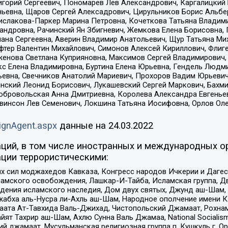
горий Сергеевич, Пономарев Лев Александрович, Каргалицкий 
ньевна, Щаров Сергей Алексадрович, Цирульников Борис Альбер
ислакова-Паркер Марина Петровна, Кочеткова Татьяна Владими
сандровна, Рачинский Ян Збигневич, Жемкова Елена Борисовна,
лана Сергеевна, Аверин Владимир Анатольевич, Щур Татьяна М
фтер Валентин Михайлович, Симонов Алексей Кириллович, Флиг
женова Светлана Куприяновна, Максимов Сергей Владимирович, 
кс Елена Владимировна, Буртина Елена Юрьевна, Гендель Людм
евна, Свечников Анатолий Мариевич, Прохоров Вадим Юрьевич
инский Леонид Борисович, Лукашевский Сергей Маркович, Бахм
Добровольская Анна Дмитриевна, Королева Александра Евгенье
евинсон Лев Семенович, Локшина Татьяна Иосифовна, Орлов Ол
ignAgent.aspx
данные на
24.03.2022
ций, в том числе иностранных и международных ор
ции террористическими:
ил моджахедов Кавказа, Конгресс народов Ичкерии и Дагеста
ламского освобождения, Лашкар-И-Тайба, Исламская группа, Дв
ения исламского наследия, Дом двух святых, Джунд аш-Шам, 
жабха аль-Нусра ли-Ахль аш-Шам, Народное ополчение имени К.
ата Ат-Тавхида Валь-Джихад, Чистопольский Джамаат, Рохнам
ят Тахрир аш-Шам, Ахлю Сунна Валь Джамаа, National Socialism
ий джамаат, Мусульманская религиозная группа п. Кушкуль г. 