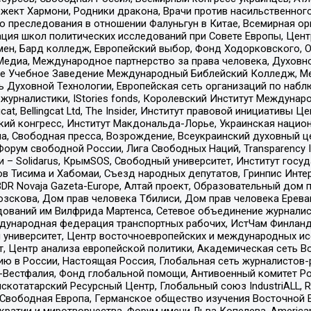
ект Хармони, Родники дракона, Врачи против насильственного
ию преследования в отношении Фалуньгун в Китае, Всемирная о
ация школ политических исследований при Совете Европы, Цен
мен, Бард колледж, Европейский выбор, Фонд Ходорковского,
едиа, Международное партнерство за права человека, Духовно
ое Учебное Заведение Международный Библейский Колледж, М
ь Духовной Технологии, Европейская сеть организаций по наб
урналистики, IStories fonds, Королевский Институт Между
gcat, Bellingcat Ltd, The Insider, Институт правовой инициатив
инский конгресс, Институт Макдональда-Лорье, Украинская нац
, Свободная пресса, Возрождение, Всеукраинский духовный цен
орум свободной России, Лига Свободных Наций, Transparеncy I
– Solidarus, КрымSOS, Свободный университет, Институт госу
в Тисима и Хабомаи, Съезд народных депутатов, Гринпис Инте
DR Novaja Gazeta-Europe, Алтай проект, Образовательный дом 
зскова, Дом прав человека Тбилиси, Дом прав человека Ерева
едований им Вилфрида Мартенса, Сетевое объединение журнали
Международная федерация транспортных рабочих, ИстЧам Финлан
й университет, Центр восточноевропейских и международных и
, Центр анализа европейской политики, Академическая сеть Во
ю в России, Настоящая Россия, Глобальная сеть журналистов
естфалия, Фонд глобальной помощи, Антивоенный комитет России,
татарский Ресурсный Центр, Глобальный союз IndustriALL, Russi
 Свободная Европа, Германское общество изучения Восточной 
и и миротворчества, Форум имени Льва Копелева, American Counci