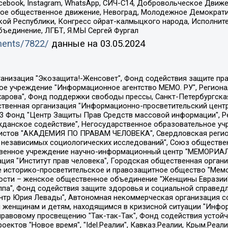
Facebook, Instagram, WhatsApp, СИЧ-С14, Добровольческое Движ
ское общественное движение, Невоград, Молодежное Демократ
ой Республики, Конгресс ойрат-калмыцкого народа, Исполнит
бъединение, ЛГБТ, Я.МЫ Сергей Фургал
uments/7822/
данные на
03.05.2024
Общество с ограниченной ответственностью "Радио Свободная Европа/Радио Свобода", Чешское информационное агентство "MEDIUM-ORIENT", Красноярская региональная общественная организация "Мы против СПИДа", Камалягин Денис Николаевич, Маркелов Сергей Евгеньевич, Пономарев Лев Александрович, Савицкая Людмила Алексеевна, Автономная некоммерческая организация "Центр по работе с проблемой насилия "НАСИЛИЮ.НЕТ", Межрегиональный профессиональный союз работников здравоохранения "Альянс врачей", Юридическое лицо, зарегистрированное в Латвийской Республике, SIA "Medusa Project" (регистрационный номер 40103797863, дата регистрации 10.06.2014), Некоммерческая организация "Фонд по борьбе с коррупцией", Автономная некоммерческая организация "Институт права и публичной политики", Баданин Роман Сергеевич, Гликин Максим Александрович, Железнова Мария Михайловна, Лукьянова Юлия Сергеевна, Маетная Елизавета Витальевна, Маняхин Петр Борисович, Чуракова Ольга Владимировна, Ярош Юлия Петровна, Юридическое лицо "The Insider SIA", зарегистрированное в Риге, Латвийская Республика (дата регистрации 26.06.2015), являющееся администратором доменного имени интернет-издания "The Insider SIA", https://theins.ru, Постернак Алексей Евгеньевич, Рубин Михаил Аркадьевич, Анин Роман Александрович, Юридическое лицо Istories fonds, зарегистрированное в Латвийской Республике (регистрационный номер 50008295751, дата регистрации 24.02.2020), Великовский Дмитрий Александрович, Долинина Ирина Николаевна, Мароховская Алеся Алексеевна, Шлейнов Роман Юрьевич, Шмагун Олеся Валентиновна, Общество с ограниченной ответственностью "Альтаир 2021", Общество с ограниченной ответственностью "Вега 2021", Общество с ограниченной ответственностью "Главный редактор 2021", Общество с ограниченной ответственностью "Ромашки монолит", Важенков Артем Валерьевич, Ивановская областная общественная организация "Центр гендерных исследований", Гурман Юрий Альбертович, Медиапроект "ОВД-Инфо", Егоров Владимир Владимирович, Жилинский Владимир Александрович, Общество с ограниченной ответственностью "ЗП", Иванова София Юрьевна, Карезина Инна Павловна, Кильтау Екатерина Викторовна, Петров Алексей Викторович, Пискунов Сергей Евгеньевич, Смирнов Сергей Сергеевич, Тихонов Михаил Сергеевич, Общество с ограниченной ответственностью "ЖУРНАЛИСТ-ИНОСТРАННЫЙ АГЕНТ", Арапова Галина Юрьевна, Вольтская Татьяна Анатольевна, Американская компания "Mason G.E.S. Anonymous Foundation" (США), являющаяся владельцем интернет-издания https://mnews.world/, Компания "Stichting Bellingcat", зарегистрированная в Нидерландах (дата регистрации 11.07.2018), Захаров Андрей Вячеславович, Клепиковская Екатерина Дмитриевна, Общество с ограниченной ответственностью "МЕМО", Перл Роман Александрович, Симонов Евгений Алексеевич, Соловьева Елена Анатольевна, Сотников Даниил Владимирович, Сурначева Елизавета Дмитриевна, Автономная некоммерческая организация по защите прав человека и информированию населения "Якутия – Наше Мнение", Общество с ограниченной ответственностью "Москоу диджитал медиа", с 26.01.2023 Общество с ограниченной ответственностью "Чайка Белые сады", Ветошкина Валерия Валерьевна, Заговора Максим Александрович, Межрегиональное общественное движение "Российская ЛГБТ - сеть", Оленичев Максим Владимирович, Павлов Иван Юрьевич, Скворцова Елена Сергеевна, Общество с ограниченной ответственностью "Как бы инагент", Кочетков Игорь Викторович, Общество с ограниченной ответственностью "Честные выборы", Еланчик Олег Александрович, Общество с ограниченной ответственностью "Нобелевский призыв", Гималова Регина Эмилевна, Григорьев Андрей Валерьевич, Григорьева Алина Александровна, Ассоциация по содействию защите прав призывников, альтернативнослужащих и военнослужащих "Правозащитная группа "Гражданин.Армия.Право", Хисамова Регина Фаритовна, Автономная некоммерческая организация по реализа