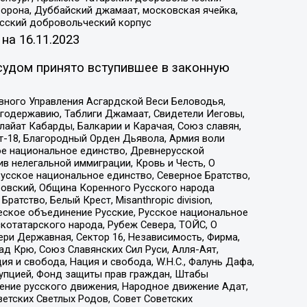
орона, Дуббайский джамаат, московская ячейка,
усский добровольческий корпус
 на
16.11.2023
судом принято вступившее в законную
вного Управления Асгардской Веси Беловодья,
годержавию, Таблиги Джамаат, Свидетели Иеговы,
айат Кабарды, Балкарии и Карачая, Союз славян,
т-18, Благородный Орден Дьявола, Армия воли
ое национальное единство, Древнерусской
 нелегальной иммиграции, Кровь и Честь, О
усское национальное единство, Северное Братство,
ровский, Община Коренного Русского народа
атство, Белый Крест, Misanthropic division,
еское объединение Русские, Русское национальное
котатарского народа, Рубеж Севера, ТОЙС, О
ри Державная, Сектор 16, Независимость, Фирма,
д Крю, Союз Славянских Сил Руси, Алля-Аят,
я и свобода, Нация и свобода, W.H.С., Фалунь Дафа,
рупцией, Фонд защиты прав граждан, Штабы
ение русского движения, Народное движение Адат,
етских Светлых Родов, Совет Советских