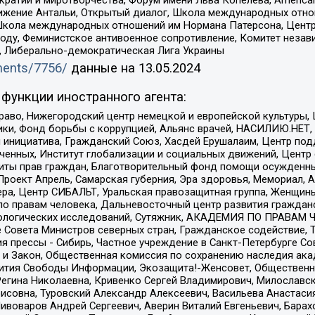
ое движение Антальи, Открытый диалог, Школа международных отн
Школа международных отношений им Нормана Патерсона, Центр
ду, Феминистское антивоенное сопротивление, Комитет независ
а, Либерально-демократическая Лига Украины
uments/7756/
данные на
13.05.2024
функции иностранного агента:
раво, Нижегородский центр немецкой и европейской культуры,
тики, Фонд борьбы с коррупцией, Альянс врачей, НАСИЛИЮ.НЕТ,
я инициатива, Гражданский Союз, Хасдей Ерушалаим, Центр по
юченных, Институт глобализации и социальных движений, Цент
ты прав граждан, Благотворительный фонд помощи осужденным
а, Проект Апрель, Самарская губерния, Эра здоровья, Мемориал
ера, Центр СИБАЛЬТ, Уральская правозащитная группа, Женщины
по правам человека, Дальневосточный центр развития гражданс
ологических исследований, Сутяжник, АКАДЕМИЯ ПО ПРАВАМ Ч
е Совета Министров северных стран, Гражданское содействие,
я прессы - Сибирь, Частное учреждение в Санкт-Петербурге С
 и Закон, Общественная комиссия по сохранению наследия ак
звития Свободы Информации, Экозащита!-Женсовет, Общественн
Регина Николаевна, Кривенко Сергей Владимирович, Милославс
совна, Туровский Александр Алексеевич, Васильева Анастасия
Пивоваров Андрей Сергеевич, Аверин Виталий Евгеньевич, Бара