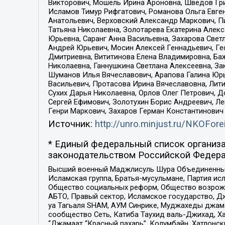
Викторович, Мошель Ирина Ароновна, Шведов Гри
Исламов Тимур Рифгатович, Романова Ольга Евге
Анатольевич, Верховский Александр Маркович, П
Татьяна Николаевна, Золотарева Екатерина Алек
Юрьевна, Саранг Анна Васильевна, Захарова Свет
Андрей Юрьевич, Мосин Алексей Геннадьевич, Ге
Дмитриевна, Вититинова Елена Владимировна, Ба
Николаевна, Ганнушкина Светлана Алексеевна, За
Шуманов Илья Вячеславович, Арапова Галина Юрь
Васильевич, Протасова Ирина Вячеславовна, Лит
Сухих Дарья Николаевна, Орлов Олег Петрович, 
Сергей Ефимович, Золотухин Борис Андреевич, Л
Генри Маркович, Захаров Герман Константинович
Источник:
http://unro.minjust.ru/NKOFore
* Единый федеральный список организа
законодательством Российской Федера
Высший военный Маджлисуль Шура Объединенных с
Исламская группа, Братья-мусульмане, Партия ис
Общество социальных реформ, Общество возрожд
АБТО, Правый сектор, Исламское государство, Д
уа Тагьаля SHAM, АУМ Синрике, Муджахеды джама
сообщество Сеть, Катиба Таухид валь-Джихад, Хай
“Джамаат “Красный пахарь”, Колумбайн, Хатлонск