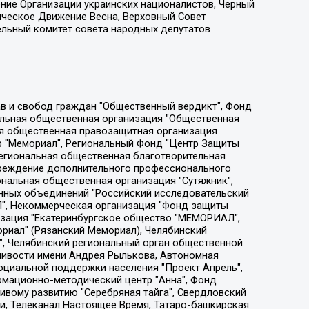
ение Организации украинских националистов, Черный
ическое Движение Весна, Верховный Совет
ельный комитет совета народных депутатов
ции социально-правовых программ "Лилит", Дальневосточное общественное движение "Маяк", Санкт-Петербургская ЛГБТ-инициативная группа "Выход", Инициативная группа ЛГБТ+ "Реверс", Алексеев Андрей Викторович, Бекбулатова Таисия Львовна, Беляев Иван Михайлович, Владыкина Елена Сергеевна, Гельман Марат Александрович, Никульшина Вероника Юрьевна, Толоконникова Надежда Андреевна, Шендерович Виктор Анатольевич, Общество с ограниченной ответственностью "Данное сообщение", Общество с ограниченной ответственностью Издательский дом "Новая глава", Айнбиндер Александра Александровна, Московский комьюнити-центр для ЛГБТ+инициатив, Благотворительный фонд развития филантропии, Deutsche Welle (Германия, Kurt-Schumacher-Strasse 3, 53113 Bonn), Борзунова Мария Михайловна, Воробьев Виктор Викторович, Голубева Анна Львовна, Константинова Алла Михайловна, Малкова Ирина Владимировна, Мурадов Мурад Абдулгалимович, Осетинская Елизавета Николаевна, Понасенков Евгений Николаевич, Ганапольский Матвей Юрьевич, Киселев Евгений Алексеевич, Борухович Ирина Григорьевна, Дремин Иван Тимофеевич, Дубровский Дмитрий Викторович, Красноярская региональная общественная организация поддержки и развития альтернативных образовательных технологий и межкультурных коммуникаций "ИНТЕРРА", Маяковская Екатерина Алексеевна, Фейгин Марк Захарович, Филимонов Андрей Викторович, Дзугкоева Регина Николаевна, Доброхотов Роман Александрович, Дудь Юрий Александрович, Елкин Сергей Владимирович, Кругликов Кирилл Игоревич, Сабунаева Мария Леонидовна, Семенов Алексей Владимирович, Шаинян Карен Багратович, Шульман Екатерина Михайловна, Асафьев Артур Валерьевич, Вахштайн Виктор Семенович, Венедиктов Алексей Алексеевич, Лушникова Екатерина Евгеньевна, Волков Леонид Михайлович, Невзоров Александр Глебович, Пархоменко Сергей Борисович, Сироткин Ярослав Николаевич, Кара-Мурза Владимир Владимирович, Баранова Наталья Владимировна, Гозман Леонид Яковлевич, Кагарлицкий Борис Юльевич, Климарев Михаил Валерьевич, Милов Владимир Станиславович, Автономная некоммерческая организация Краснодарский центр современного искусства "Типография", Моргенштерн Алишер Тагирович, Соболь Любовь Эдуардовна, Общество с ограниченной ответственностью "ЛИЗА НОРМ", Каспаров Гарри Кимович, Ходорковский Михаил Борисович, Общество с ограниченной ответственностью "Апрельские тезисы", Данилович Ирина Брониславовна, Кашин Олег Владимирович, Петров Николай Владимирович, Пивоваров Алексей Владимирович, Соколов Михаил Владимирович, Цветкова Юлия Владимировна, Чичваркин Евгений Александрович, Комитет против пыток/Команда против пыток, Общество с ограниченной ответственностью "Первый научный", Общество с ограниченной ответственностью "Вертолет и ко", Белоцерковская Вероника Борисовна, Кац Максим Евгеньевич, Лазарева Татьяна Юрьевна, Шаведдинов Руслан Табризович, Яшин Илья Валерьевич, Общество с ограниченной ответственностью "Иноагент ААВ", Алешковский Дмитрий Петрович, Альбац Евгения Марковна, Быков Дмитрий Львович, Галямина Юлия Евгеньевна, Лойко Сергей Леонидович, Мартынов Кирилл Константинович, Медведев Сергей Александрович, Крашенинников Федор Геннадиевич, Гордеева Катерина Вл