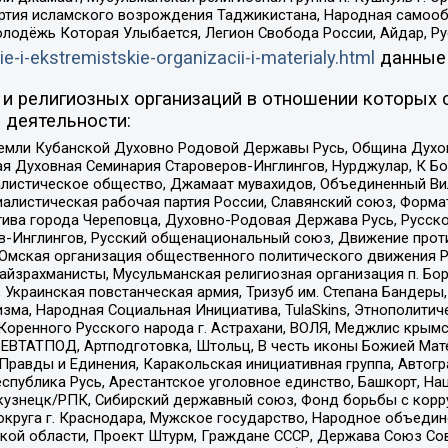
ртия исламского возрождения Таджикистана, Народная самооб
олодёжь Которая Улыбается, Легион Свобода России, Айдар, Р
ie-i-ekstremistskie-organizacii-i-materialy.html
данные
и религиозных организаций в отношении которых 
 деятельности:
земли Кубанской Духовно Родовой Державы Русь, Община Духо
 Духовная Семинария Староверов-Инглингов, Нурджулар, К Бо
листическое общество, Джамаат мувахидов, Объединенный Вил
иалистическая рабочая партия России, Славянский союз, Форма
ива города Череповца, Духовно-Родовая Держава Русь, Русск
-Инглингов, Русский общенациональный союз, Движение против
 Омская организация общественного политического движения Р
йзрахманисты, Мусульманская религиозная организация п. Бо
краинская повстанческая армия, Тризуб им. Степана Бандеры, Бр
зма, Народная Социальная Инициатива, TulaSkins, Этнополитич
оренного Русского народа г. Астрахани, ВОЛЯ, Меджлис крымс
РЕВТАТПОД, Артподготовка, Штольц, В честь иконы Божией Мате
равды и Единения, Каракольская инициативная группа, Автогра
спублика Русь, Арестантское уголовное единство, Башкорт, Наци
окузнецк/РПК, Сибирский державный союз, Фонд борьбы с кор
округа г. Краснодара, Мужское государство, Народное объедин
ой области, Проект Штурм, Граждане СССР, Держава Союз Сов