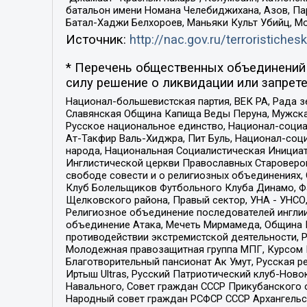
батальон имени Номана Челебиджихана, Азов, Па
Батал-Хаджи Белхороев, Маньяки Культ Убийц, М
Источник:
http://nac.gov.ru/terroristichesk
* Перечень общественных объединений 
силу решение о ликвидации или запрете
Национал-большевистская партия, ВЕК РА, Рада 
Славянская Община Капища Веды Перуна, Мужская
Русское национальное единство, Национал-социа
Ат-Такфир Валь-Хиджра, Пит Буль, Национал-соц
народа, Национальная Социалистическая Инициат
Инглистической церкви Православных Староверов
свободе совести и о религиозных объединениях,
Клуб Болельщиков Футбольного Клуба Динамо, Фа
Щелковского района, Правый сектор, УНА - УНСО, У
Религиозное объединение последователей инглии
объединение Атака, Мечеть Мирмамеда, Община К
противодействии экстремистской деятельности, 
Молодежная правозащитная группа МПГ, Курсом П
Благотворительный пансионат Ак Умут, Русская ре
Иртыш Ultras, Русский Патриотический клуб-Нов
Навального, Совет граждан СССР Прикубанского 
Народный совет граждан РСФСР СССР Архангельск