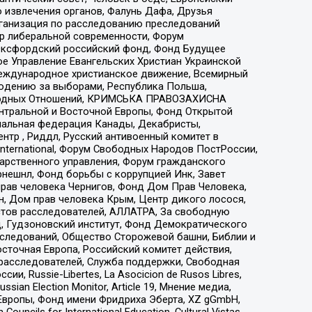
 извлечения органов, Фалунь Дафа, Друзья
рганизация по расследованию преследований
тр либеральной современности, Форум
 Оксфордский российский фонд, Фонд Будущее
е Управление Евангельских Христиан Украинской
еждународное христианское движение, Всемирный
людению за выборами, Республика Польша,
народных Отношений, КРИМСЬКА ПРАВОЗАХИСНА
ы Центральной и Восточной Европы, Фонд Открытой
иональная федерация Канады, Декабристы,
тр , Риддл, Русский антивоенный комитет в
nternational, Форум Свободных Народов ПостРоссии,
дарственного управления, Форум гражданского
рнешнл, Фонд борьбы с коррупцией Инк, Завет
прав человека Чернигов, Фонд Дом Прав Человека,
н, Дом прав человека Крым, Центр дикого лосося,
стов расследователей, АЛЛАТРА, За свободную
д, Гудзоновский институт, Фонд Демократического
сследований, Общество Сторожевой башни, Библии и
сточная Европа, Российский комитет действия,
-расследователей, Служба поддержки, Свободная
 Russie-Libertes, La Asocicion de Rusos Libres,
an Election Monitor, Article 19, Мнение медиа,
Европы, Фонд имени Фридриха Эберта, XZ gGmbH,
ls for International Education, Cultural Vistas,