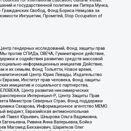
ошений и государственной политики им Питера Мунка,
 Гражданских Свобод, Фонд Бориса Немцова за
имости Ингушетии, Прометей, Stop Occupation of
 Центр гендерных исследований, Фонд защиты прав
 Мы против СПИДа, СВЕЧА, Гуманитарное действие,
ддержки и содействия развитию средств массовой
р социально-информационных инициатив Действие,
 и их семьям, Фонд Тольятти, Новое время,
, Аналитический Центр Юрия Левады, Издательство
 Евразии, Институт прав человека, Фонд защиты
ких инициатив и социального партнерства,
ЕЛОВЕКА, Центр развития некоммерческих
 Трансперенси Интернешнл-Р, Центр Защиты Прав
овета Министров Северных Стран, Фонд поддержки
адемика Сахарова, Информационное агентство МЕМО.
ый вердикт, Евразийская антимонопольная
кий Павел Юрьевич, Шнырова Ольга Вадимовна,
 Евгеньевна, Ривина Анна Валерьевна, Бойко
хоев Магомед Бекханович, Шарипков Олег