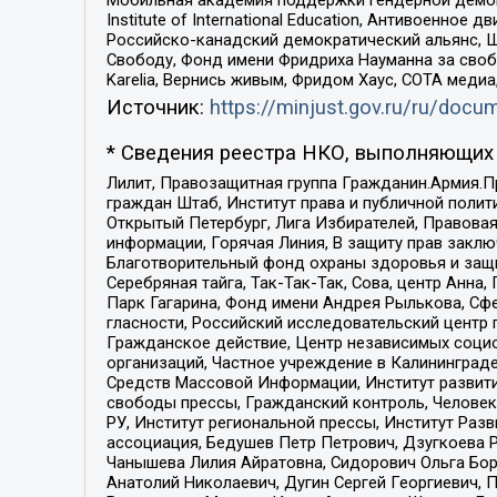
Institute of International Education, Антивоенн
Российско-канадский демократический альянс, 
Свободу, Фонд имени Фридриха Науманна за свобо
Karelia, Вернись живым, Фридом Хаус, СОТА меди
Источник:
https://minjust.gov.ru/ru/doc
* Сведения реестра НКО, выполняющих 
Лилит, Правозащитная группа Гражданин.Армия.П
граждан Штаб, Институт права и публичной поли
Открытый Петербург, Лига Избирателей, Правова
информации, Горячая Линия, В защиту прав закл
Благотворительный фонд охраны здоровья и защи
Серебряная тайга, Так-Так-Так, Сова, центр Анн
Парк Гагарина, Фонд имени Андрея Рылькова, Сф
гласности, Российский исследовательский центр 
Гражданское действие, Центр независимых соци
организаций, Частное учреждение в Калининград
Средств Массовой Информации, Институт развити
свободы прессы, Гражданский контроль, Человек
РУ, Институт региональной прессы, Институт Ра
ассоциация, Бедушев Петр Петрович, Дзугкоева 
Чанышева Лилия Айратовна, Сидорович Ольга Бори
Анатолий Николаевич, Дугин Сергей Георгиевич, 