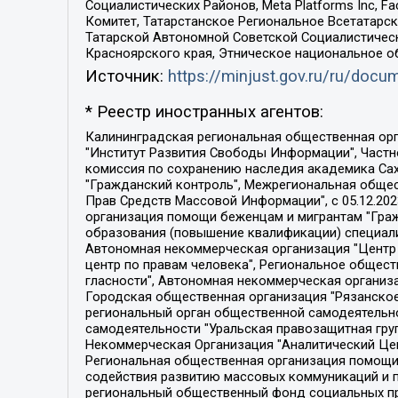
Социалистических Районов, Meta Platforms Inc, 
Комитет, Татарстанское Региональное Всетатар
Татарской Автономной Советской Социалистическ
Красноярского края, Этническое национальное о
Источник:
https://minjust.gov.ru/ru/doc
* Реестр иностранных агентов:
Калининградская региональная общественная организация "Экозащита!-Женсовет", Фонд содействия защите прав и свобод граждан "Общественный вердикт", Фонд "Институт Развития Свободы Информации", Частное учреждение "Информационное агентство МЕМО. РУ", Региональная общественная организация "Общественная комиссия по сохранению наследия академика Сахарова", Фонд поддержки свободы прессы, Санкт-Петербургская общественная правозащитная организация "Гражданский контроль", Межрегиональная общественная организация "Информационно-просветительский центр "Мемориал", Региональный Фонд "Центр Защиты Прав Средств Массовой Информации", с 05.12.2023 Фонд "Центр Защиты Прав Средств массовой информации", Региональная общественная благотворительная организация помощи беженцам и мигрантам "Гражданское содействие", Негосударственное образовательное учреждение дополнительного профессионального образования (повышение квалификации) специалистов "АКАДЕМИЯ ПО ПРАВАМ ЧЕЛОВЕКА", Свердловская региональная общественная организация "Сутяжник", Автономная некоммерческая организация "Центр независимых социологических исследований", Союз общественных объединений "Российский исследовательский центр по правам человека", Региональное общественное учреждение научно-информационный центр "МЕМОРИАЛ", Некоммерческая организация "Фонд защиты гласности", Автономная некоммерческая организация "Институт прав человека", Городская общественная организация "Екатеринбургское общество "МЕМОРИАЛ", Городская общественная организация "Рязанское историко-просветительское и правозащитное общество "Мемориал" (Рязанский Мемориал), Челябинский региональный орган общественной самодеятельности – женское общественное объединение "Женщины Евразии", Челябинский региональный орган общественной самодеятельности "Уральская правозащитная группа", Фонд содействия защите здоровья и социальной справедливости имени Андрея Рылькова, Автономная Некоммерческая Организация "Аналитический Центр Юрия Левады", Автономная некоммерческая организация социальной поддержки населения "Проект Апрель", Региональная общественная организация помощи женщинам и детям, находящимся в кризисной ситуации "Информационно-методический центр "Анна", Фонд содействия развитию массовых коммуникаций и правовому просвещению "Так-так-Так", Фонд содействия устойчивому развитию "Серебряная тайга", Свердловский региональный общественный фонд социальных проектов "Новое время", "Idel.Реалии", Кавказ.Реалии, Крым.Реалии, Телеканал Настоящее Время, Татаро-башкирская служба Радио Свобода (Azatliq Radiosi), Радио Свободная Европа/Радио Свобода (PCE/PC), "Сибирь.Реалии", "Фактограф", Благотворительный фонд помощи осужденным и их семьям, Автономная некоммерческая организация "Институт глобализации и социальных движений", Фонд "В защиту прав заключенных", Частное учреждение "Центр поддержки и содействия развитию средств массовой информации", Пензенский региональный общественный благотворительный фонд "Гражданский союз", "Север.Реалии", Некоммерческая организация Фонд "Правовая инициатива", 