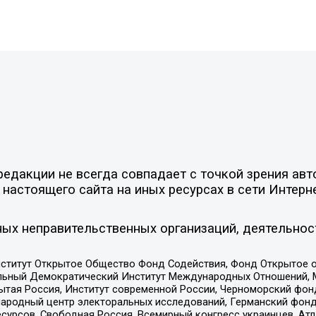
едакции не всегда совпадает с точкой зрения авт
настоящего сайта на иных ресурсах в сети Интерн
ых неправительственных организаций, деятельнос
ститут Открытое Общество Фонд Содействия, Фонд Открытое 
альный Демократический Институт Международных Отношений,
тая Россия, Институт современной России, Черноморский фонд
родный центр электоральных исследований, Германский фонд
рсов, Свободная Россия, Всемирный конгресс украинцев, Атла