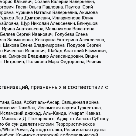
Борис Юльевич, Созаев Валерий Валерьевич,
тович, Гасан Ольга Павловна, Паутов Юрий
ровна, Чуркина Наталья Валерьевна, Акимова
 Гудков Лев Дмитриевич, Илларионова Юлия
ихайловна, Щур Николай Алексеевич, Блинушов
е Ирина Анатольевна, Мельникова Валентина
Беляев Сергей Иванович, Голубева Елена
ила Залмановна, Кокорина Екатерина Алексеевна,
, Шахова Елена Владимировна, Подузов Сергей
ин Вячеслав Иванович, Шабад Анатолий Ефимович,
вна, Смирнов Владимир Александрович, Вицин
ег Петрович, Полякова Мара Федоровна, Резник
ганизаций, признанных в соответствии с
на, База, Асбат аль-Ансар, Священная война,
ижение Талибан, Исламская партия Туркестана,
Исламский джихад, Аль-Каида, Имарат Кавказ,
 Минина и Д. Пожарского, Аджр от Аллаха Субхану
о ба суи давлати исломи, Террористическое
/White Power, Артподготовка, Религиозная группа
Оренбург, Крымско-татарский добровольческий