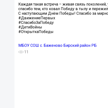
Каждая такая встреча – живая связь поколений,
спасибо тем, кто ковал Победу в тылу и пережил
С наступающим Днём Победы! Спасибо за мирное
#ДвижениеПервых
#СпасибоЗаПобеду
#ДетиВойны
#ОткрыткаПобеды
МБОУ СОШ с. Баженово Бирский район РБ
11