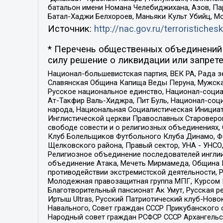
батальон имени Номана Челебиджихана, Азов, Па
Батал-Хаджи Белхороев, Маньяки Культ Убийц, М
Источник:
http://nac.gov.ru/terroristichesk
* Перечень общественных объединений 
силу решение о ликвидации или запрете
Национал-большевистская партия, ВЕК РА, Рада 
Славянская Община Капища Веды Перуна, Мужская
Русское национальное единство, Национал-социа
Ат-Такфир Валь-Хиджра, Пит Буль, Национал-соц
народа, Национальная Социалистическая Инициат
Инглистической церкви Православных Староверов
свободе совести и о религиозных объединениях,
Клуб Болельщиков Футбольного Клуба Динамо, Фа
Щелковского района, Правый сектор, УНА - УНСО, У
Религиозное объединение последователей инглии
объединение Атака, Мечеть Мирмамеда, Община К
противодействии экстремистской деятельности, 
Молодежная правозащитная группа МПГ, Курсом П
Благотворительный пансионат Ак Умут, Русская ре
Иртыш Ultras, Русский Патриотический клуб-Нов
Навального, Совет граждан СССР Прикубанского 
Народный совет граждан РСФСР СССР Архангельск