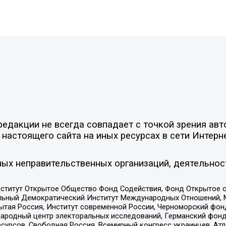
едакции не всегда совпадает с точкой зрения авт
настоящего сайта на иных ресурсах в сети Интерн
ых неправительственных организаций, деятельнос
ститут Открытое Общество Фонд Содействия, Фонд Открытое 
альный Демократический Институт Международных Отношений,
тая Россия, Институт современной России, Черноморский фонд
родный центр электоральных исследований, Германский фонд
рсов, Свободная Россия, Всемирный конгресс украинцев, Атла