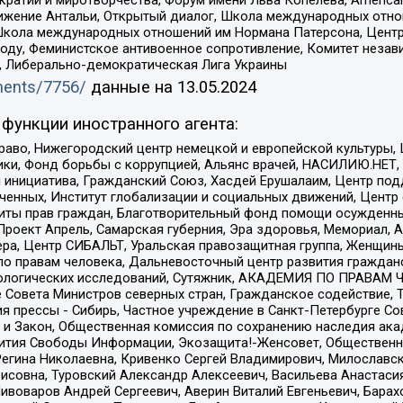
ое движение Антальи, Открытый диалог, Школа международных отн
Школа международных отношений им Нормана Патерсона, Центр
ду, Феминистское антивоенное сопротивление, Комитет независ
а, Либерально-демократическая Лига Украины
uments/7756/
данные на
13.05.2024
функции иностранного агента:
раво, Нижегородский центр немецкой и европейской культуры,
тики, Фонд борьбы с коррупцией, Альянс врачей, НАСИЛИЮ.НЕТ,
я инициатива, Гражданский Союз, Хасдей Ерушалаим, Центр по
юченных, Институт глобализации и социальных движений, Цент
ты прав граждан, Благотворительный фонд помощи осужденным
а, Проект Апрель, Самарская губерния, Эра здоровья, Мемориал
ера, Центр СИБАЛЬТ, Уральская правозащитная группа, Женщины
по правам человека, Дальневосточный центр развития гражданс
ологических исследований, Сутяжник, АКАДЕМИЯ ПО ПРАВАМ Ч
е Совета Министров северных стран, Гражданское содействие,
я прессы - Сибирь, Частное учреждение в Санкт-Петербурге С
 и Закон, Общественная комиссия по сохранению наследия ак
звития Свободы Информации, Экозащита!-Женсовет, Общественн
Регина Николаевна, Кривенко Сергей Владимирович, Милославс
совна, Туровский Александр Алексеевич, Васильева Анастасия
Пивоваров Андрей Сергеевич, Аверин Виталий Евгеньевич, Бара