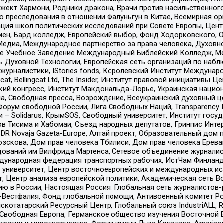
ект Хармони, Родники дракона, Врачи против насильственного
ию преследования в отношении Фалуньгун в Китае, Всемирная о
ация школ политических исследований при Совете Европы, Цен
мен, Бард колледж, Европейский выбор, Фонд Ходорковского,
едиа, Международное партнерство за права человека, Духовно
ое Учебное Заведение Международный Библейский Колледж, М
ь Духовной Технологии, Европейская сеть организаций по наб
урналистики, IStories fonds, Королевский Институт Между
gcat, Bellingcat Ltd, The Insider, Институт правовой инициатив
инский конгресс, Институт Макдональда-Лорье, Украинская нац
, Свободная пресса, Возрождение, Всеукраинский духовный цен
орум свободной России, Лига Свободных Наций, Transparеncy I
– Solidarus, КрымSOS, Свободный университет, Институт госу
в Тисима и Хабомаи, Съезд народных депутатов, Гринпис Инте
DR Novaja Gazeta-Europe, Алтай проект, Образовательный дом 
зскова, Дом прав человека Тбилиси, Дом прав человека Ерева
едований им Вилфрида Мартенса, Сетевое объединение журнали
Международная федерация транспортных рабочих, ИстЧам Финлан
й университет, Центр восточноевропейских и международных и
, Центр анализа европейской политики, Академическая сеть Во
ю в России, Настоящая Россия, Глобальная сеть журналистов
естфалия, Фонд глобальной помощи, Антивоенный комитет России,
татарский Ресурсный Центр, Глобальный союз IndustriALL, Russi
 Свободная Европа, Германское общество изучения Восточной 
и и миротворчества, Форум имени Льва Копелева, American Counci