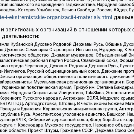
ртия исламского возрождения Таджикистана, Народная самооб
олодёжь Которая Улыбается, Легион Свобода России, Айдар, Р
ie-i-ekstremistskie-organizacii-i-materialy.html
данные
и религиозных организаций в отношении которых 
 деятельности:
земли Кубанской Духовно Родовой Державы Русь, Община Духо
 Духовная Семинария Староверов-Инглингов, Нурджулар, К Бо
листическое общество, Джамаат мувахидов, Объединенный Вил
иалистическая рабочая партия России, Славянский союз, Форма
ива города Череповца, Духовно-Родовая Держава Русь, Русск
-Инглингов, Русский общенациональный союз, Движение против
 Омская организация общественного политического движения Р
йзрахманисты, Мусульманская религиозная организация п. Бо
краинская повстанческая армия, Тризуб им. Степана Бандеры, Бр
зма, Народная Социальная Инициатива, TulaSkins, Этнополитич
оренного Русского народа г. Астрахани, ВОЛЯ, Меджлис крымс
РЕВТАТПОД, Артподготовка, Штольц, В честь иконы Божией Мате
равды и Единения, Каракольская инициативная группа, Автогра
спублика Русь, Арестантское уголовное единство, Башкорт, Наци
окузнецк/РПК, Сибирский державный союз, Фонд борьбы с кор
округа г. Краснодара, Мужское государство, Народное объедин
ой области, Проект Штурм, Граждане СССР, Держава Союз Сов