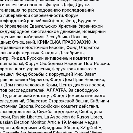
 извлечения органов, Фалунь Дафа, Друзья
рганизация по расследованию преследований
тр либеральной современности, Форум
 Оксфордский российский фонд, Фонд Будущее
е Управление Евангельских Христиан Украинской
еждународное христианское движение, Всемирный
людению за выборами, Республика Польша,
народных Отношений, КРИМСЬКА ПРАВОЗАХИСНА
ы Центральной и Восточной Европы, Фонд Открытой
иональная федерация Канады, Декабристы,
тр , Риддл, Русский антивоенный комитет в
nternational, Форум Свободных Народов ПостРоссии,
дарственного управления, Форум гражданского
рнешнл, Фонд борьбы с коррупцией Инк, Завет
прав человека Чернигов, Фонд Дом Прав Человека,
н, Дом прав человека Крым, Центр дикого лосося,
стов расследователей, АЛЛАТРА, За свободную
д, Гудзоновский институт, Фонд Демократического
сследований, Общество Сторожевой башни, Библии и
сточная Европа, Российский комитет действия,
-расследователей, Служба поддержки, Свободная
 Russie-Libertes, La Asocicion de Rusos Libres,
an Election Monitor, Article 19, Мнение медиа,
Европы, Фонд имени Фридриха Эберта, XZ gGmbH,
ls for International Education, Cultural Vistas,