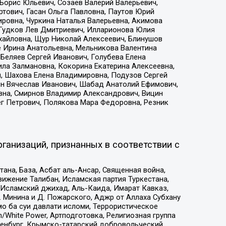
Борис Юльевич, Созаев Валерий Валерьевич,
тович, Гасан Ольга Павловна, Паутов Юрий
ровна, Чуркина Наталья Валерьевна, Акимова
 Гудков Лев Дмитриевич, Илларионова Юлия
ихайловна, Щур Николай Алексеевич, Блинушов
е Ирина Анатольевна, Мельникова Валентина
Беляев Сергей Иванович, Голубева Елена
ила Залмановна, Кокорина Екатерина Алексеевна,
, Шахова Елена Владимировна, Подузов Сергей
ин Вячеслав Иванович, Шабад Анатолий Ефимович,
вна, Смирнов Владимир Александрович, Вицин
ег Петрович, Полякова Мара Федоровна, Резник
ганизаций, признанных в соответствии с
на, База, Асбат аль-Ансар, Священная война,
ижение Талибан, Исламская партия Туркестана,
Исламский джихад, Аль-Каида, Имарат Кавказ,
 Минина и Д. Пожарского, Аджр от Аллаха Субхану
о ба суи давлати исломи, Террористическое
/White Power, Артподготовка, Религиозная группа
Оренбург, Крымско-татарский добровольческий