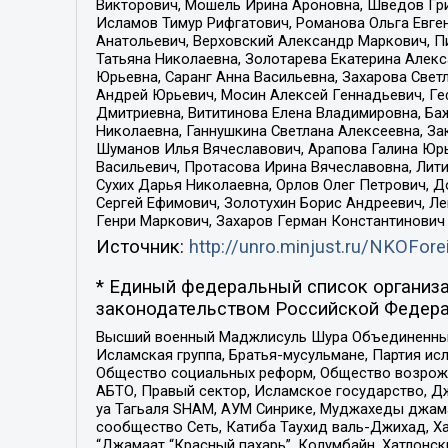
Викторович, Мошель Ирина Ароновна, Шведов Гри
Исламов Тимур Рифгатович, Романова Ольга Евге
Анатольевич, Верховский Александр Маркович, П
Татьяна Николаевна, Золотарева Екатерина Алек
Юрьевна, Саранг Анна Васильевна, Захарова Свет
Андрей Юрьевич, Мосин Алексей Геннадьевич, Ге
Дмитриевна, Вититинова Елена Владимировна, Ба
Николаевна, Ганнушкина Светлана Алексеевна, За
Шуманов Илья Вячеславович, Арапова Галина Юрь
Васильевич, Протасова Ирина Вячеславовна, Лит
Сухих Дарья Николаевна, Орлов Олег Петрович, 
Сергей Ефимович, Золотухин Борис Андреевич, Л
Генри Маркович, Захаров Герман Константинович
Источник:
http://unro.minjust.ru/NKOFore
* Единый федеральный список организа
законодательством Российской Федера
Высший военный Маджлисуль Шура Объединенных с
Исламская группа, Братья-мусульмане, Партия ис
Общество социальных реформ, Общество возрожд
АБТО, Правый сектор, Исламское государство, Д
уа Тагьаля SHAM, АУМ Синрике, Муджахеды джама
сообщество Сеть, Катиба Таухид валь-Джихад, Хай
“Джамаат “Красный пахарь”, Колумбайн, Хатлонск