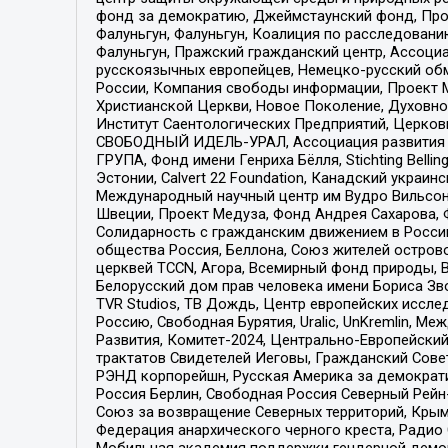
фонд за демократию, Джеймстаунский фонд, Прож
Фалуньгун, Фалуньгун, Коалиция по расследован
Фалуньгун, Пражский гражданский центр, Ассоци
русскоязычных европейцев, Немецко-русский об
России, Компания свободы информации, Проект М
Христианской Церкви, Новое Поколение, Духовн
Институт Саентологических Предприятий, Церков
СВОБОДНЫЙ ИДЕЛЬ-УРАЛ, Ассоциация развития ж
ГРУПА, Фонд имени Генриха Бёлля, Stichting Bellin
Эстонии, Calvert 22 Foundation, Канадский укра
Международный научный центр им Вудро Вильсона
Швеции, Проект Медуза, Фонд Андрея Сахарова, Ф
Солидарность с гражданским движением в России 
общества Россия, Беллона, Союз жителей острово
церквей TCCN, Агора, Всемирный фонд природы, B
Белорусский дом прав человека имени Бориса Зво
TVR Studios, ТВ Дождь, Центр европейских иссл
Россию, Свободная Бурятия, Uralic, UnKremlin, 
Развития, Комитет-2024, Центрально-Европейски
трактатов Свидетелей Иеговы, Гражданский Совет
РЭНД корпорейшн, Русская Америка за демократи
Россия Берлин, Свободная Россия Северный Рейн-В
Союз за возвращение Северных территорий, Крымско
Федерация анархического черного креста, Радио
Мобильная академия поддержки гендерной демократи