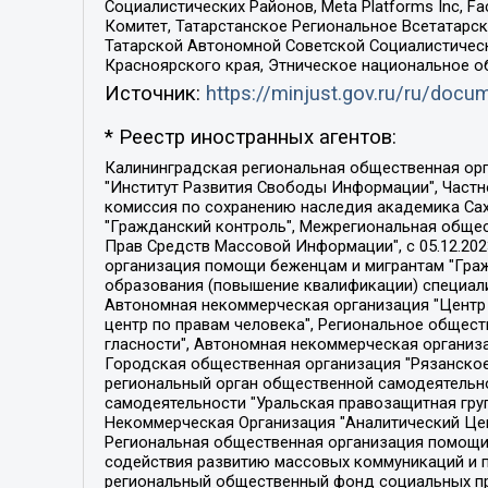
Социалистических Районов, Meta Platforms Inc, 
Комитет, Татарстанское Региональное Всетатар
Татарской Автономной Советской Социалистическ
Красноярского края, Этническое национальное о
Источник:
https://minjust.gov.ru/ru/doc
* Реестр иностранных агентов:
Калининградская региональная общественная организация "Экозащита!-Женсовет", Фонд содействия защите прав и свобод граждан "Общественный вердикт", Фонд "Институт Развития Свободы Информации", Частное учреждение "Информационное агентство МЕМО. РУ", Региональная общественная организация "Общественная комиссия по сохранению наследия академика Сахарова", Фонд поддержки свободы прессы, Санкт-Петербургская общественная правозащитная организация "Гражданский контроль", Межрегиональная общественная организация "Информационно-просветительский центр "Мемориал", Региональный Фонд "Центр Защиты Прав Средств Массовой Информации", с 05.12.2023 Фонд "Центр Защиты Прав Средств массовой информации", Региональная общественная благотворительная организация помощи беженцам и мигрантам "Гражданское содействие", Негосударственное образовательное учреждение дополнительного профессионального образования (повышение квалификации) специалистов "АКАДЕМИЯ ПО ПРАВАМ ЧЕЛОВЕКА", Свердловская региональная общественная организация "Сутяжник", Автономная некоммерческая организация "Центр независимых социологических исследований", Союз общественных объединений "Российский исследовательский центр по правам человека", Региональное общественное учреждение научно-информационный центр "МЕМОРИАЛ", Некоммерческая организация "Фонд защиты гласности", Автономная некоммерческая организация "Институт прав человека", Городская общественная организация "Екатеринбургское общество "МЕМОРИАЛ", Городская общественная организация "Рязанское историко-просветительское и правозащитное общество "Мемориал" (Рязанский Мемориал), Челябинский региональный орган общественной самодеятельности – женское общественное объединение "Женщины Евразии", Челябинский региональный орган общественной самодеятельности "Уральская правозащитная группа", Фонд содействия защите здоровья и социальной справедливости имени Андрея Рылькова, Автономная Некоммерческая Организация "Аналитический Центр Юрия Левады", Автономная некоммерческая организация социальной поддержки населения "Проект Апрель", Региональная общественная организация помощи женщинам и детям, находящимся в кризисной ситуации "Информационно-методический центр "Анна", Фонд содействия развитию массовых коммуникаций и правовому просвещению "Так-так-Так", Фонд содействия устойчивому развитию "Серебряная тайга", Свердловский региональный общественный фонд социальных проектов "Новое время", "Idel.Реалии", Кавказ.Реалии, Крым.Реалии, Телеканал Настоящее Время, Татаро-башкирская служба Радио Свобода (Azatliq Radiosi), Радио Свободная Европа/Радио Свобода (PCE/PC), "Сибирь.Реалии", "Фактограф", Благотворительный фонд помощи осужденным и их семьям, Автономная некоммерческая организация "Институт глобализации и социальных движений", Фонд "В защиту прав заключенных", Частное учреждение "Центр поддержки и содействия развитию средств массовой информации", Пензенский региональный общественный благотворительный фонд "Гражданский союз", "Север.Реалии", Некоммерческая организация Фонд "Правовая инициатива", 