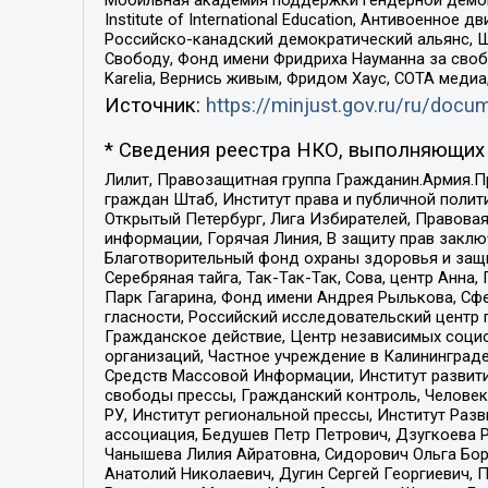
Institute of International Education, Антивоенн
Российско-канадский демократический альянс, 
Свободу, Фонд имени Фридриха Науманна за свобо
Karelia, Вернись живым, Фридом Хаус, СОТА меди
Источник:
https://minjust.gov.ru/ru/doc
* Сведения реестра НКО, выполняющих 
Лилит, Правозащитная группа Гражданин.Армия.П
граждан Штаб, Институт права и публичной поли
Открытый Петербург, Лига Избирателей, Правова
информации, Горячая Линия, В защиту прав закл
Благотворительный фонд охраны здоровья и защи
Серебряная тайга, Так-Так-Так, Сова, центр Анн
Парк Гагарина, Фонд имени Андрея Рылькова, Сф
гласности, Российский исследовательский центр 
Гражданское действие, Центр независимых соци
организаций, Частное учреждение в Калининград
Средств Массовой Информации, Институт развити
свободы прессы, Гражданский контроль, Человек
РУ, Институт региональной прессы, Институт Ра
ассоциация, Бедушев Петр Петрович, Дзугкоева 
Чанышева Лилия Айратовна, Сидорович Ольга Бори
Анатолий Николаевич, Дугин Сергей Георгиевич, 