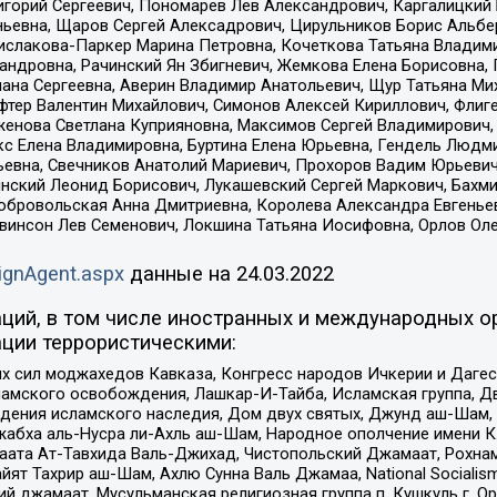
горий Сергеевич, Пономарев Лев Александрович, Каргалицкий 
ньевна, Щаров Сергей Алексадрович, Цирульников Борис Альбер
ислакова-Паркер Марина Петровна, Кочеткова Татьяна Владими
сандровна, Рачинский Ян Збигневич, Жемкова Елена Борисовна,
лана Сергеевна, Аверин Владимир Анатольевич, Щур Татьяна М
фтер Валентин Михайлович, Симонов Алексей Кириллович, Флиг
женова Светлана Куприяновна, Максимов Сергей Владимирович, 
кс Елена Владимировна, Буртина Елена Юрьевна, Гендель Людм
евна, Свечников Анатолий Мариевич, Прохоров Вадим Юрьевич
инский Леонид Борисович, Лукашевский Сергей Маркович, Бахм
Добровольская Анна Дмитриевна, Королева Александра Евгенье
евинсон Лев Семенович, Локшина Татьяна Иосифовна, Орлов Ол
ignAgent.aspx
данные на
24.03.2022
ций, в том числе иностранных и международных ор
ции террористическими:
ил моджахедов Кавказа, Конгресс народов Ичкерии и Дагеста
ламского освобождения, Лашкар-И-Тайба, Исламская группа, Дв
ения исламского наследия, Дом двух святых, Джунд аш-Шам, 
жабха аль-Нусра ли-Ахль аш-Шам, Народное ополчение имени К.
ата Ат-Тавхида Валь-Джихад, Чистопольский Джамаат, Рохнам
ят Тахрир аш-Шам, Ахлю Сунна Валь Джамаа, National Socialism
ий джамаат, Мусульманская религиозная группа п. Кушкуль г. 