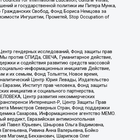
ошений и государственной политики им Питера Мунка,
 Гражданских Свобод, Фонд Бориса Немцова за
имости Ингушетии, Прометей, Stop Occupation of
 Центр гендерных исследований, Фонд защиты прав
 Мы против СПИДа, СВЕЧА, Гуманитарное действие,
ддержки и содействия развитию средств массовой
р социально-информационных инициатив Действие,
 и их семьям, Фонд Тольятти, Новое время,
, Аналитический Центр Юрия Левады, Издательство
 Евразии, Институт прав человека, Фонд защиты
ких инициатив и социального партнерства,
ЕЛОВЕКА, Центр развития некоммерческих
 Трансперенси Интернешнл-Р, Центр Защиты Прав
овета Министров Северных Стран, Фонд поддержки
адемика Сахарова, Информационное агентство МЕМО.
ый вердикт, Евразийская антимонопольная
кий Павел Юрьевич, Шнырова Ольга Вадимовна,
 Евгеньевна, Ривина Анна Валерьевна, Бойко
хоев Магомед Бекханович, Шарипков Олег