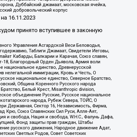
орона, Дуббайский джамаат, московская ячейка,
усский добровольческий корпус
 на
16.11.2023
судом принято вступившее в законную
вного Управления Асгардской Веси Беловодья,
годержавию, Таблиги Джамаат, Свидетели Иеговы,
айат Кабарды, Балкарии и Карачая, Союз славян,
т-18, Благородный Орден Дьявола, Армия воли
ое национальное единство, Древнерусской
 нелегальной иммиграции, Кровь и Честь, О
усское национальное единство, Северное Братство,
ровский, Община Коренного Русского народа
атство, Белый Крест, Misanthropic division,
еское объединение Русские, Русское национальное
котатарского народа, Рубеж Севера, ТОЙС, О
ри Державная, Сектор 16, Независимость, Фирма,
д Крю, Союз Славянских Сил Руси, Алля-Аят,
я и свобода, Нация и свобода, W.H.С., Фалунь Дафа,
рупцией, Фонд защиты прав граждан, Штабы
ение русского движения, Народное движение Адат,
етских Светлых Родов, Совет Советских