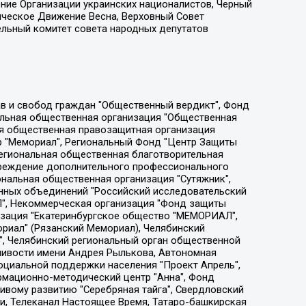
ение Организации украинских националистов, Черный
ическое Движение Весна, Верховный Совет
ельный комитет совета народных депутатов
ции социально-правовых программ "Лилит", Дальневосточное общественное движение "Маяк", Санкт-Петербургская ЛГБТ-инициативная группа "Выход", Инициативная группа ЛГБТ+ "Реверс", Алексеев Андрей Викторович, Бекбулатова Таисия Львовна, Беляев Иван Михайлович, Владыкина Елена Сергеевна, Гельман Марат Александрович, Никульшина Вероника Юрьевна, Толоконникова Надежда Андреевна, Шендерович Виктор Анатольевич, Общество с ограниченной ответственностью "Данное сообщение", Общество с ограниченной ответственностью Издательский дом "Новая глава", Айнбиндер Александра Александровна, Московский комьюнити-центр для ЛГБТ+инициатив, Благотворительный фонд развития филантропии, Deutsche Welle (Германия, Kurt-Schumacher-Strasse 3, 53113 Bonn), Борзунова Мария Михайловна, Воробьев Виктор Викторович, Голубева Анна Львовна, Константинова Алла Михайловна, Малкова Ирина Владимировна, Мурадов Мурад Абдулгалимович, Осетинская Елизавета Николаевна, Понасенков Евгений Николаевич, Ганапольский Матвей Юрьевич, Киселев Евгений Алексеевич, Борухович Ирина Григорьевна, Дремин Иван Тимофеевич, Дубровский Дмитрий Викторович, Красноярская региональная общественная организация поддержки и развития альтернативных образовательных технологий и межкультурных коммуникаций "ИНТЕРРА", Маяковская Екатерина Алексеевна, Фейгин Марк Захарович, Филимонов Андрей Викторович, Дзугкоева Регина Николаевна, Доброхотов Роман Александрович, Дудь Юрий Александрович, Елкин Сергей Владимирович, Кругликов Кирилл Игоревич, Сабунаева Мария Леонидовна, Семенов Алексей Владимирович, Шаинян Карен Багратович, Шульман Екатерина Михайловна, Асафьев Артур Валерьевич, Вахштайн Виктор Семенович, Венедиктов Алексей Алексеевич, Лушникова Екатерина Евгеньевна, Волков Леонид Михайлович, Невзоров Александр Глебович, Пархоменко Сергей Борисович, Сироткин Ярослав Николаевич, Кара-Мурза Владимир Владимирович, Баранова Наталья Владимировна, Гозман Леонид Яковлевич, Кагарлицкий Борис Юльевич, Климарев Михаил Валерьевич, Милов Владимир Станиславович, Автономная некоммерческая организация Краснодарский центр современного искусства "Типография", Моргенштерн Алишер Тагирович, Соболь Любовь Эдуардовна, Общество с ограниченной ответственностью "ЛИЗА НОРМ", Каспаров Гарри Кимович, Ходорковский Михаил Борисович, Общество с ограниченной ответственностью "Апрельские тезисы", Данилович Ирина Брониславовна, Кашин Олег Владимирович, Петров Николай Владимирович, Пивоваров Алексей Владимирович, Соколов Михаил Владимирович, Цветкова Юлия Владимировна, Чичваркин Евгений Александрович, Комитет против пыток/Команда против пыток, Общество с ограниченной ответственностью "Первый научный", Общество с ограниченной ответственностью "Вертолет и ко", Белоцерковская Вероника Борисовна, Кац Максим Евгеньевич, Лазарева Татьяна Юрьевна, Шаведдинов Руслан Табризович, Яшин Илья Валерьевич, Общество с ограниченной ответственностью "Иноагент ААВ", Алешковский Дмитрий Петрович, Альбац Евгения Марковна, Быков Дмитрий Львович, Галямина Юлия Евгеньевна, Лойко Сергей Леонидович, Мартынов Кирилл Константинович, Медведев Сергей Александрович, Крашенинников Федор Геннадиевич, Гордеева Катерина Вл