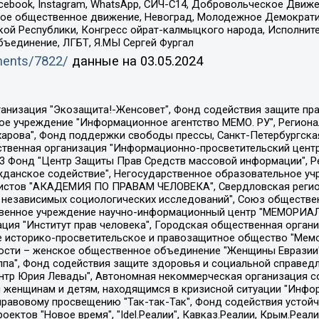
Facebook, Instagram, WhatsApp, СИЧ-С14, Добровольческое Движ
ское общественное движение, Невоград, Молодежное Демократ
ой Республики, Конгресс ойрат-калмыцкого народа, Исполнит
бъединение, ЛГБТ, Я.МЫ Сергей Фургал
uments/7822/
данные на
03.05.2024
Общество с ограниченной ответственностью "Радио Свободная Европа/Радио Свобода", Чешское информационное агентство "MEDIUM-ORIENT", Красноярская региональная общественная организация "Мы против СПИДа", Камалягин Денис Николаевич, Маркелов Сергей Евгеньевич, Пономарев Лев Александрович, Савицкая Людмила Алексеевна, Автономная некоммерческая организация "Центр по работе с проблемой насилия "НАСИЛИЮ.НЕТ", Межрегиональный профессиональный союз работников здравоохранения "Альянс врачей", Юридическое лицо, зарегистрированное в Латвийской Республике, SIA "Medusa Project" (регистрационный номер 40103797863, дата регистрации 10.06.2014), Некоммерческая организация "Фонд по борьбе с коррупцией", Автономная некоммерческая организация "Институт права и публичной политики", Баданин Роман Сергеевич, Гликин Максим Александрович, Железнова Мария Михайловна, Лукьянова Юлия Сергеевна, Маетная Елизавета Витальевна, Маняхин Петр Борисович, Чуракова Ольга Владимировна, Ярош Юлия Петровна, Юридическое лицо "The Insider SIA", зарегистрированное в Риге, Латвийская Республика (дата регистрации 26.06.2015), являющееся администратором доменного имени интернет-издания "The Insider SIA", https://theins.ru, Постернак Алексей Евгеньевич, Рубин Михаил Аркадьевич, Анин Роман Александрович, Юридическое лицо Istories fonds, зарегистрированное в Латвийской Республике (регистрационный номер 50008295751, дата регистрации 24.02.2020), Великовский Дмитрий Александрович, Долинина Ирина Николаевна, Мароховская Алеся Алексеевна, Шлейнов Роман Юрьевич, Шмагун Олеся Валентиновна, Общество с ограниченной ответственностью "Альтаир 2021", Общество с ограниченной ответственностью "Вега 2021", Общество с ограниченной ответственностью "Главный редактор 2021", Общество с ограниченной ответственностью "Ромашки монолит", Важенков Артем Валерьевич, Ивановская областная общественная организация "Центр гендерных исследований", Гурман Юрий Альбертович, Медиапроект "ОВД-Инфо", Егоров Владимир Владимирович, Жилинский Владимир Александрович, Общество с ограниченной ответственностью "ЗП", Иванова София Юрьевна, Карезина Инна Павловна, Кильтау Екатерина Викторовна, Петров Алексей Викторович, Пискунов Сергей Евгеньевич, Смирнов Сергей Сергеевич, Тихонов Михаил Сергеевич, Общество с ограниченной ответственностью "ЖУРНАЛИСТ-ИНОСТРАННЫЙ АГЕНТ", Арапова Галина Юрьевна, Вольтская Татьяна Анатольевна, Американская компания "Mason G.E.S. Anonymous Foundation" (США), являющаяся владельцем интернет-издания https://mnews.world/, Компания "Stichting Bellingcat", зарегистрированная в Нидерландах (дата регистрации 11.07.2018), Захаров Андрей Вячеславович, Клепиковская Екатерина Дмитриевна, Общество с ограниченной ответственностью "МЕМО", Перл Роман Александрович, Симонов Евгений Алексеевич, Соловьева Елена Анатольевна, Сотников Даниил Владимирович, Сурначева Елизавета Дмитриевна, Автономная некоммерческая организация по защите прав человека и информированию населения "Якутия – Наше Мнение", Общество с ограниченной ответственностью "Москоу диджитал медиа", с 26.01.2023 Общество с ограниченной ответственностью "Чайка Белые сады", Ветошкина Валерия Валерьевна, Заговора Максим Александрович, Межрегиональное общественное движение "Российская ЛГБТ - сеть", Оленичев Максим Владимирович, Павлов Иван Юрьевич, Скворцова Елена Сергеевна, Общество с ограниченной ответственностью "Как бы инагент", Кочетков Игорь Викторович, Общество с ограниченной ответственностью "Честные выборы", Еланчик Олег Александрович, Общество с ограниченной ответственностью "Нобелевский призыв", Гималова Регина Эмилевна, Григорьев Андрей Валерьевич, Григорьева Алина Александровна, Ассоциация по содействию защите прав призывников, альтернативнослужащих и военнослужащих "Правозащитная группа "Гражданин.Армия.Право", Хисамова Регина Фаритовна, Автономная некоммерческая организация по реализа