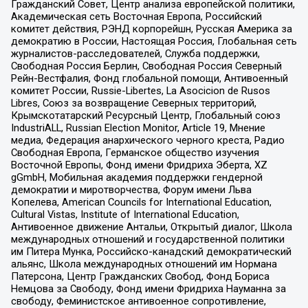
Гражданский Совет, Центр анализа европейской политики,
Академическая сеть Восточная Европа, Российский
комитет действия, РЭНД корпорейшн, Русская Америка за
демократию в России, Настоящая Россия, Глобальная сеть
журналистов-расследователей, Служба поддержки,
Свободная Россия Берлин, Свободная Россия Северный
Рейн-Вестфалия, Фонд глобальной помощи, Антивоенный
комитет России, Russie-Libertes, La Asocicion de Rusos
Libres, Союз за возвращение Северных территорий,
Крымскотатарский Ресурсный Центр, Глобальный союз
IndustriALL, Russian Election Monitor, Article 19, Мнение
медиа, Федерация анархического черного креста, Радио
Свободная Европа, Германское общество изучения
Восточной Европы, Фонд имени Фридриха Эберта, XZ
gGmbH, Мобильная академия поддержки гендерной
демократии и миротворчества, Форум имени Льва
Копелева, American Councils for International Education,
Cultural Vistas, Institute of International Education,
Антивоенное движение Антальи, Открытый диалог, Школа
международных отношений и государственной политики
им Питера Мунка, Российско-канадский демократический
альянс, Школа международных отношений им Нормана
Патерсона, Центр Гражданских Свобод, Фонд Бориса
Немцова за Свободу, Фонд имени Фридриха Науманна за
свободу, Феминистское антивоенное сопротивление,