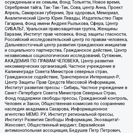
осужденным и их семьям, Фонд Тольятти, Новое время,
Серебряная тайга, Так-Так-Так, Сова, центр Анна, Проект
Апрель, Самарская губерния, Эра здоровья, Мемориал,
Аналитический Центр Юрия Левады, Издательство Парк
Гагарина, Фонд имени Андрея Рылькова, Сфера, Центр
СИБАЛЬТ, Уральская правозащитная группа, Женщины
Евразии, Институт прав человека, Фонд защиты гласности,
Российский исследовательский центр по правам человека,
Дальневосточный центр развития гражданских инициатив
и социального партнерства, Гражданское действие, Центр
независимых социологических исследований, Сутяжник,
АКАДЕМИЯ ПО ПРАВАМ ЧЕЛОВЕКА, Центр развития
некоммерческих организаций, Частное учреждение в
Калининграде Совета Министров северных стран,
Гражданское содействие, Трансперенси Интернешнл-Р,
Центр Защиты Прав Средств Массовой Информации,
Институт развития прессы - Сибирь, Частное учреждение в
Санкт-Петербурге Совета Министров Северных Стран,
Фонд поддержки свободы прессы, Гражданский контроль,
Человек и Закон, Общественная комиссия по сохранению
наследия академика Сахарова, Информационное
агентство МЕМО. РУ, Институт региональной прессы,
Институт Развития Свободы Информации, Экозащита!-
Женсовет, Общественный вердикт, Евразийская
антимонопольная ассоциация, Бедушев Петр Петрович,