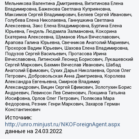
Мельникова Валентина Дмитриевна, Вититинова Елена
Владимировна, Баженова Светлана Куприяновна,
Максимов Сергей Владимирович, Беляев Сергей Иванович,
Голубева Елена Николаевна, Ганнушкина Светлана
Алексеевна, Закс Елена Владимировна, Буртина Елена
Юрьевна, Гендель Людмила Залмановна, Кокорина
Екатерина Алексеевна, Шуманов Илья Вячеславович,
Арапова Галина Юрьевна, Свечников Анатолий Мариевич,
Прохоров Вадим Юрьевич, Шахова Елена Владимировна,
Подузов Сергей Васильевич, Протасова Ирина
Вячеславовна, Литинский Леонид Борисович, Лукашевский
Сергей Маркович, Бахмин Вячеслав Иванович, Шабад
Анатолий Ефимович, Сухих Дарья Николаевна, Орлов Олег
Петрович, Добровольская Анна Дмитриевна, Королева
Александра Евгеньевна, Смирнов Владимир
Александрович, Вицин Сергей Ефимович, Золотухин Борис
Андреевич, Левинсон Лев Семенович, Локшина Татьяна
Иосифовна, Орлов Олег Петрович, Полякова Мара
Федоровна, Резник Генри Маркович, Захаров Герман
Константинович
Источник:
http://unro.minjust.ru/NKOForeignAgent.aspx
данные на
24.03.2022