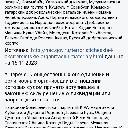
пахарь”, Колумбайн, Хатлонский джамаат, Мусульманская
религиозная группа п. Кушкуль г. Оренбург, Крымско-
татарский добровольческий батальон имени Номана
Челебиджихана, Азов, Партия исламского возрождения
Таджикистана, Народная самооборона, Дуббайский
джамаат, московская ячейка, Батал-Хаджи Белхороев,
Маньяки Культ Убийц, Молодёжь Которая Улыбается,
Легион Свобода России, Айдар, Русский добровольческий
корпус
Источник:
http://nac.gov.ru/terroristicheskie-i-
ekstremistskie-organizacii-i-materialy.html
данные
на
16.11.2023
* Перечень общественных объединений и
религиозных организаций в отношении
которых судом принято вступившее в
законную силу решение о ликвидации или
запрете деятельности:
Национал-большевистская партия, ВЕК РА, Рада земли
Кубанской Духовно Родовой Державы Русь, Община
Духовного Управления Асгардской Веси Беловодья,
Славянская Община Капища Веды Перуна, Мужская