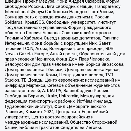
Швеции, Проект Медуза, Фонд Андрея Сахарова, Форум
свободной России, Лига Свободных Наций, Transparеncy
International, Форум Свободных Народов ПостРоссии,
Солидарность с гражданским движением в России –
Solidarus, КрымSOS, Свободный университет, Институт
государственного управления, Форум гражданского
общества Россия, Беллона, Союз жителей островов
Тисима и Хабомаи, Съезд народных депутатов, Гринпис
Интернешнл, Фонд борьбы с коррупцией Инк, Завет
церквей TCCN, Агора, Всемирный фонд природы, BDR
Novaja Gazeta-Europe, Алтай проект, Образовательный дом
прав человека Чернигов, Фонд Дом Прав Человека,
Белорусский дом прав человека имени Бориса Звозскова,
Дом прав человека Тбилиси, Дом прав человека Ереван,
Дом прав человека Крым, Центр дикого лосося, TVR
Studios, ТВ Дождь, Центр европейских исследований им
Вилфрида Мартенса, Сетевое объединение журналистов
расследователей, АЛЛАТРА, За свободную Россию,
Свободная Бурятия, Uralic, UnKremlin, Международная
федерация транспортных рабочих, ИстЧам Финланд,
Гудзоновский институт, Фонд Демократического
Развития, Комитет-2024, Центрально-Европейский
университет, Центр восточноевропейских и
международных исследований, Общество Сторожевой
башни, Библии и трактатов Свидетелей Иеговы,