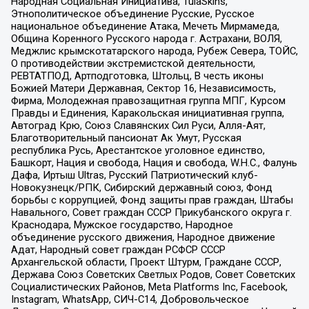
Народная Социальная Инициатива, TulaSkins,
Этнополитическое объединение Русские, Русское
национальное объединение Атака, Мечеть Мирмамеда,
Община Коренного Русского народа г. Астрахани, ВОЛЯ,
Меджлис крымскотатарского народа, Рубеж Севера, ТОЙС,
О противодействии экстремистской деятельности,
РЕВТАТПОД, Артподготовка, Штольц, В честь иконы
Божией Матери Державная, Сектор 16, Независимость,
Фирма, Молодежная правозащитная группа МПГ, Курсом
Правды и Единения, Каракольская инициативная группа,
Автоград Крю, Союз Славянских Сил Руси, Алля-Аят,
Благотворительный пансионат Ак Умут, Русская
республика Русь, Арестантское уголовное единство,
Башкорт, Нация и свобода, Нация и свобода, W.H.С., Фалунь
Дафа, Иртыш Ultras, Русский Патриотический клуб-
Новокузнецк/РПК, Сибирский державный союз, Фонд
борьбы с коррупцией, Фонд защиты прав граждан, Штабы
Навального, Совет граждан СССР Прикубанского округа г.
Краснодара, Мужское государство, Народное
объединение русского движения, Народное движение
Адат, Народный совет граждан РСФСР СССР
Архангельской области, Проект Штурм, Граждане СССР,
Держава Союз Советских Светлых Родов, Совет Советских
Социалистических Районов, Meta Platforms Inc, Facebook,
Instagram, WhatsApp, СИЧ-С14, Добровольческое