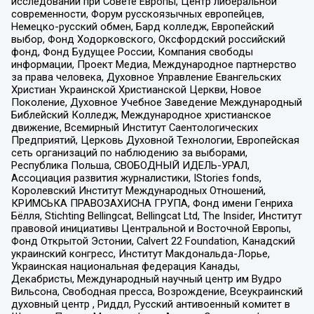
исследований при Совете Европы, Центр либеральной
современности, Форум русскоязычных европейцев,
Немецко-русский обмен, Бард колледж, Европейский
выбор, Фонд Ходорковского, Оксфордский российский
фонд, Фонд Будущее России, Компания свободы
информации, Проект Медиа, Международное партнерство
за права человека, Духовное Управление Евангельских
Христиан Украинской Христианской Церкви, Новое
Поколение, Духовное Учебное Заведение Международный
Библейский Колледж, Международное христианское
движение, Всемирный Институт Саентологических
Предприятий, Церковь Духовной Технологии, Европейская
сеть организаций по наблюдению за выборами,
Республика Польша, СВОБОДНЫЙ ИДЕЛЬ-УРАЛ,
Ассоциация развития журналистики, IStories fonds,
Королевский Институт Международных Отношений,
КРИМСЬКА ПРАВОЗАХИСНА ГРУПА, Фонд имени Генриха
Бёлля, Stichting Bellingcat, Bellingcat Ltd, The Insider, Институт
правовой инициативы Центральной и Восточной Европы,
Фонд Открытой Эстонии, Calvert 22 Foundation, Канадский
украинский конгресс, Институт Макдональда-Лорье,
Украинская национальная федерация Канады,
Декабристы, Международный научный центр им Вудро
Вильсона, Свободная пресса, Возрождение, Всеукраинский
духовный центр , Риддл, Русский антивоенный комитет в