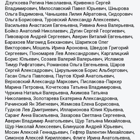
Дзугкоева Регина Николаевна, Кривенко Сергей
Владимирович, Милославский Павел Юрьевич, Шнырова
Ольга Вадимовна, Чанышева Лилия Айратовна, Сидорович
Ольга Борисовна, Туровский Александр Алексеевич,
Васильева Анастасия Евгеньевна, Ривина Анна Валерьевна,
Бойко Анатолий Николаевич, Дугин Сергей Георгиевич,
Пивоваров Андрей Сергеевич, Аверин Виталий Евгеньевич,
Барахоев Магомед Бекханович, Шарипков Олег
Викторович, Мошель Ирина Ароновна, Шведов Григорий
Сергеевич, Пономарев Лев Александрович, Каргалицкий
Борис Юльевич, Созаев Валерий Валерьевич, Исламов
Тимур Рифгатович, Романова Ольга Евгеньевна, Щаров
Сергей Алексадрович, Цирульников Борис Альбертович,
Гасан Ольга Павловна, Паутов Юрий Анатольевич,
Верховский Александр Маркович, Пислакова-Паркер
Марина Петровна, Кочеткова Татьяна Владимировна,
Чуркина Наталья Валерьевна, Акимова Татьяна
Николаевна, Золотарева Екатерина Александровна,
Рачинский Ян Збигневич, Жемкова Елена Борисовна,
Гудков Лев Дмитриевич, Илларионова Юлия Юрьевна,
Саранг Анна Васильевна, Захарова Светлана Сергеевна,
Аверин Владимир Анатольевич, Щур Татьяна Михайловна,
Щур Николай Алексеевич, Блинушов Андрей Юрьевич,
Мосин Алексей Геннадьевич, Гефтер Валентин Михайлович,
Симонов Алексей Кириллович, Флиге Ирина Анатольевна,