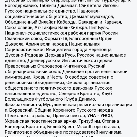
Духовная Семинария Староверов-Инглингов, Нурджулар, К
Богодержавию, Таблиги Джамаат, Свидетели Иеговы,
Русское национальное единство, Национал-
социалистическое общество, Джамаат мувахидов,
Объединенный Вилайат Кабарды, Балкарии и Карачая,
Союз славян, Ат-Такфир Валь-Хиджра, Пит Буль,
Национал-социалистическая рабочая партия России,
Славянский союз, Формат-18, Благородный Орден
Дьявола, Армия воли народа, Национальная
Социалистическая Инициатива города Череповца,
Духовно-Родовая Держава Русь, Русское национальное
единство, Древнерусской Инглистической церкви
Православных Староверов-Инглингов, Русский
общенациональный союз, Движение против нелегальной
иммиграции, Кровь и Честь, О свободе совести и о
религиозных объединениях, Омская организация
общественного политического движения Русское
национальное единство, Северное Братство, Клуб
Болельщиков Футбольного Клуба Динамо,
Файзрахманисты, Мусульманская религиозная организация
п. Боровский, Община Коренного Русского народа
Щелковского района, Правый сектор, УНА - УНСО,
Украинская повстанческая армия, Тризуб им. Степана
Бандеры, Братство, Белый Крест, Misanthropic division,
Религиозное объединение последователей инглиизма,