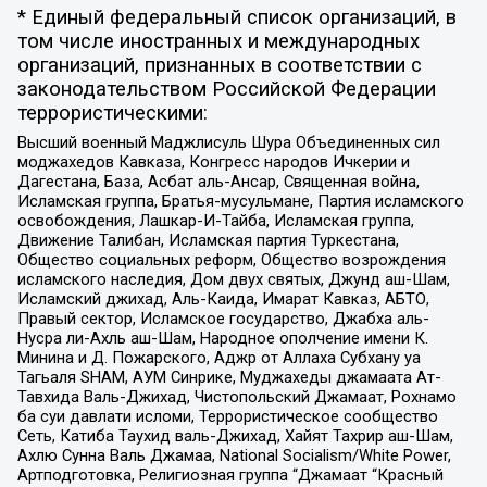
* Единый федеральный список организаций, в
том числе иностранных и международных
организаций, признанных в соответствии с
законодательством Российской Федерации
террористическими:
Высший военный Маджлисуль Шура Объединенных сил
моджахедов Кавказа, Конгресс народов Ичкерии и
Дагестана, База, Асбат аль-Ансар, Священная война,
Исламская группа, Братья-мусульмане, Партия исламского
освобождения, Лашкар-И-Тайба, Исламская группа,
Движение Талибан, Исламская партия Туркестана,
Общество социальных реформ, Общество возрождения
исламского наследия, Дом двух святых, Джунд аш-Шам,
Исламский джихад, Аль-Каида, Имарат Кавказ, АБТО,
Правый сектор, Исламское государство, Джабха аль-
Нусра ли-Ахль аш-Шам, Народное ополчение имени К.
Минина и Д. Пожарского, Аджр от Аллаха Субхану уа
Тагьаля SHAM, АУМ Синрике, Муджахеды джамаата Ат-
Тавхида Валь-Джихад, Чистопольский Джамаат, Рохнамо
ба суи давлати исломи, Террористическое сообщество
Сеть, Катиба Таухид валь-Джихад, Хайят Тахрир аш-Шам,
Ахлю Сунна Валь Джамаа, National Socialism/White Power,
Артподготовка, Религиозная группа “Джамаат “Красный