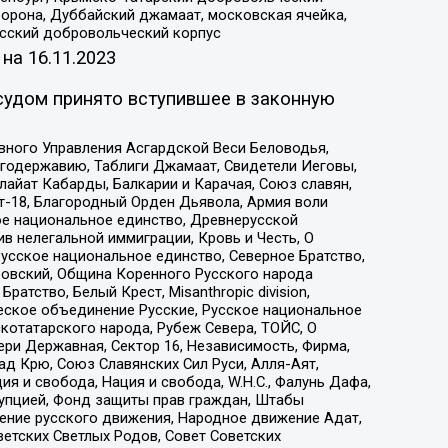
орона, Дуббайский джамаат, московская ячейка,
усский добровольческий корпус
 на
16.11.2023
судом принято вступившее в законную
вного Управления Асгардской Веси Беловодья,
годержавию, Таблиги Джамаат, Свидетели Иеговы,
айат Кабарды, Балкарии и Карачая, Союз славян,
т-18, Благородный Орден Дьявола, Армия воли
ое национальное единство, Древнерусской
 нелегальной иммиграции, Кровь и Честь, О
усское национальное единство, Северное Братство,
ровский, Община Коренного Русского народа
атство, Белый Крест, Misanthropic division,
еское объединение Русские, Русское национальное
котатарского народа, Рубеж Севера, ТОЙС, О
ри Державная, Сектор 16, Независимость, Фирма,
д Крю, Союз Славянских Сил Руси, Алля-Аят,
я и свобода, Нация и свобода, W.H.С., Фалунь Дафа,
рупцией, Фонд защиты прав граждан, Штабы
ение русского движения, Народное движение Адат,
етских Светлых Родов, Совет Советских