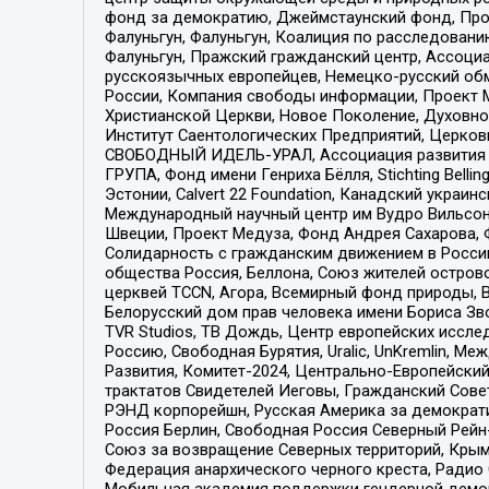
фонд за демократию, Джеймстаунский фонд, Прож
Фалуньгун, Фалуньгун, Коалиция по расследован
Фалуньгун, Пражский гражданский центр, Ассоци
русскоязычных европейцев, Немецко-русский об
России, Компания свободы информации, Проект М
Христианской Церкви, Новое Поколение, Духовн
Институт Саентологических Предприятий, Церков
СВОБОДНЫЙ ИДЕЛЬ-УРАЛ, Ассоциация развития ж
ГРУПА, Фонд имени Генриха Бёлля, Stichting Bellin
Эстонии, Calvert 22 Foundation, Канадский укра
Международный научный центр им Вудро Вильсона
Швеции, Проект Медуза, Фонд Андрея Сахарова, Ф
Солидарность с гражданским движением в России 
общества Россия, Беллона, Союз жителей острово
церквей TCCN, Агора, Всемирный фонд природы, B
Белорусский дом прав человека имени Бориса Зво
TVR Studios, ТВ Дождь, Центр европейских иссл
Россию, Свободная Бурятия, Uralic, UnKremlin, 
Развития, Комитет-2024, Центрально-Европейски
трактатов Свидетелей Иеговы, Гражданский Совет
РЭНД корпорейшн, Русская Америка за демократи
Россия Берлин, Свободная Россия Северный Рейн-В
Союз за возвращение Северных территорий, Крымско
Федерация анархического черного креста, Радио
Мобильная академия поддержки гендерной демократи