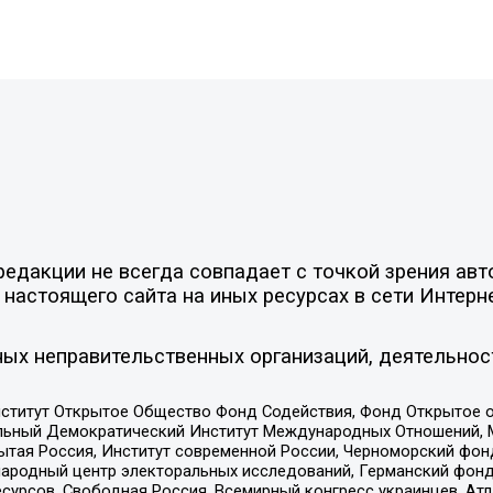
едакции не всегда совпадает с точкой зрения авт
настоящего сайта на иных ресурсах в сети Интерн
ых неправительственных организаций, деятельнос
ститут Открытое Общество Фонд Содействия, Фонд Открытое 
альный Демократический Институт Международных Отношений,
тая Россия, Институт современной России, Черноморский фонд
родный центр электоральных исследований, Германский фонд
рсов, Свободная Россия, Всемирный конгресс украинцев, Атла