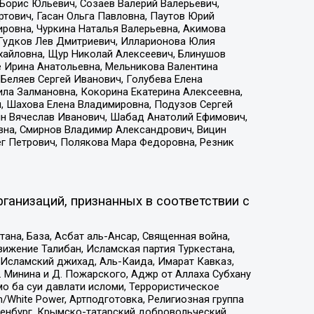
Борис Юльевич, Созаев Валерий Валерьевич,
тович, Гасан Ольга Павловна, Паутов Юрий
ровна, Чуркина Наталья Валерьевна, Акимова
 Гудков Лев Дмитриевич, Илларионова Юлия
ихайловна, Щур Николай Алексеевич, Блинушов
е Ирина Анатольевна, Мельникова Валентина
Беляев Сергей Иванович, Голубева Елена
ила Залмановна, Кокорина Екатерина Алексеевна,
, Шахова Елена Владимировна, Подузов Сергей
ин Вячеслав Иванович, Шабад Анатолий Ефимович,
вна, Смирнов Владимир Александрович, Вицин
ег Петрович, Полякова Мара Федоровна, Резник
ганизаций, признанных в соответствии с
на, База, Асбат аль-Ансар, Священная война,
ижение Талибан, Исламская партия Туркестана,
Исламский джихад, Аль-Каида, Имарат Кавказ,
 Минина и Д. Пожарского, Аджр от Аллаха Субхану
о ба суи давлати исломи, Террористическое
/White Power, Артподготовка, Религиозная группа
Оренбург, Крымско-татарский добровольческий