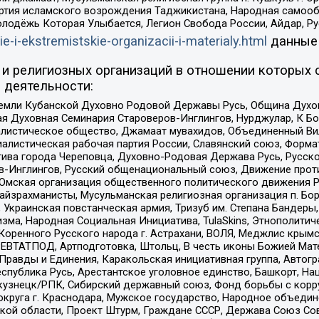
ртия исламского возрождения Таджикистана, Народная самооб
олодёжь Которая Улыбается, Легион Свобода России, Айдар, Р
ie-i-ekstremistskie-organizacii-i-materialy.html
данные
и религиозных организаций в отношении которых 
 деятельности:
земли Кубанской Духовно Родовой Державы Русь, Община Духо
 Духовная Семинария Староверов-Инглингов, Нурджулар, К Бо
листическое общество, Джамаат мувахидов, Объединенный Вил
иалистическая рабочая партия России, Славянский союз, Форма
ива города Череповца, Духовно-Родовая Держава Русь, Русск
-Инглингов, Русский общенациональный союз, Движение против
 Омская организация общественного политического движения Р
йзрахманисты, Мусульманская религиозная организация п. Бо
краинская повстанческая армия, Тризуб им. Степана Бандеры, Бр
зма, Народная Социальная Инициатива, TulaSkins, Этнополитич
оренного Русского народа г. Астрахани, ВОЛЯ, Меджлис крымс
РЕВТАТПОД, Артподготовка, Штольц, В честь иконы Божией Мате
равды и Единения, Каракольская инициативная группа, Автогра
спублика Русь, Арестантское уголовное единство, Башкорт, Наци
окузнецк/РПК, Сибирский державный союз, Фонд борьбы с кор
округа г. Краснодара, Мужское государство, Народное объедин
ой области, Проект Штурм, Граждане СССР, Держава Союз Сов