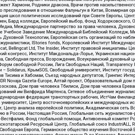
ект Хармони, Родники дракона, Врачи против насильственного
ию преследования в отношении Фалуньгун в Китае, Всемирная о
ация школ политических исследований при Совете Европы, Цен
мен, Бард колледж, Европейский выбор, Фонд Ходорковского,
едиа, Международное партнерство за права человека, Духовно
ое Учебное Заведение Международный Библейский Колледж, М
ь Духовной Технологии, Европейская сеть организаций по наб
урналистики, IStories fonds, Королевский Институт Между
gcat, Bellingcat Ltd, The Insider, Институт правовой инициатив
инский конгресс, Институт Макдональда-Лорье, Украинская нац
, Свободная пресса, Возрождение, Всеукраинский духовный цен
орум свободной России, Лига Свободных Наций, Transparеncy I
– Solidarus, КрымSOS, Свободный университет, Институт госу
в Тисима и Хабомаи, Съезд народных депутатов, Гринпис Инте
DR Novaja Gazeta-Europe, Алтай проект, Образовательный дом 
зскова, Дом прав человека Тбилиси, Дом прав человека Ерева
едований им Вилфрида Мартенса, Сетевое объединение журнали
Международная федерация транспортных рабочих, ИстЧам Финлан
й университет, Центр восточноевропейских и международных и
, Центр анализа европейской политики, Академическая сеть Во
ю в России, Настоящая Россия, Глобальная сеть журналистов
естфалия, Фонд глобальной помощи, Антивоенный комитет России,
татарский Ресурсный Центр, Глобальный союз IndustriALL, Russi
 Свободная Европа, Германское общество изучения Восточной 
и и миротворчества, Форум имени Льва Копелева, American Counci