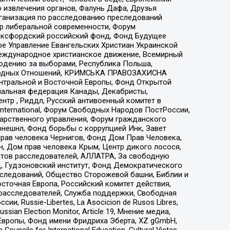
 извлечения органов, Фалунь Дафа, Друзья
рганизация по расследованию преследований
тр либеральной современности, Форум
 Оксфордский российский фонд, Фонд Будущее
е Управление Евангельских Христиан Украинской
еждународное христианское движение, Всемирный
людению за выборами, Республика Польша,
народных Отношений, КРИМСЬКА ПРАВОЗАХИСНА
ы Центральной и Восточной Европы, Фонд Открытой
иональная федерация Канады, Декабристы,
тр , Риддл, Русский антивоенный комитет в
nternational, Форум Свободных Народов ПостРоссии,
дарственного управления, Форум гражданского
рнешнл, Фонд борьбы с коррупцией Инк, Завет
прав человека Чернигов, Фонд Дом Прав Человека,
н, Дом прав человека Крым, Центр дикого лосося,
стов расследователей, АЛЛАТРА, За свободную
д, Гудзоновский институт, Фонд Демократического
сследований, Общество Сторожевой башни, Библии и
сточная Европа, Российский комитет действия,
-расследователей, Служба поддержки, Свободная
 Russie-Libertes, La Asocicion de Rusos Libres,
an Election Monitor, Article 19, Мнение медиа,
Европы, Фонд имени Фридриха Эберта, XZ gGmbH,
ls for International Education, Cultural Vistas,