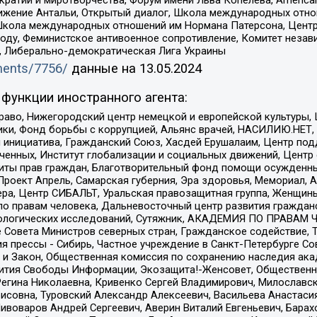
ое движение Антальи, Открытый диалог, Школа международных отн
Школа международных отношений им Нормана Патерсона, Центр
ду, Феминистское антивоенное сопротивление, Комитет независ
а, Либерально-демократическая Лига Украины
uments/7756/
данные на
13.05.2024
функции иностранного агента:
раво, Нижегородский центр немецкой и европейской культуры,
тики, Фонд борьбы с коррупцией, Альянс врачей, НАСИЛИЮ.НЕТ,
я инициатива, Гражданский Союз, Хасдей Ерушалаим, Центр по
юченных, Институт глобализации и социальных движений, Цент
ты прав граждан, Благотворительный фонд помощи осужденным
а, Проект Апрель, Самарская губерния, Эра здоровья, Мемориал
ера, Центр СИБАЛЬТ, Уральская правозащитная группа, Женщины
по правам человека, Дальневосточный центр развития гражданс
ологических исследований, Сутяжник, АКАДЕМИЯ ПО ПРАВАМ Ч
е Совета Министров северных стран, Гражданское содействие,
я прессы - Сибирь, Частное учреждение в Санкт-Петербурге С
 и Закон, Общественная комиссия по сохранению наследия ак
звития Свободы Информации, Экозащита!-Женсовет, Общественн
Регина Николаевна, Кривенко Сергей Владимирович, Милославс
совна, Туровский Александр Алексеевич, Васильева Анастасия
Пивоваров Андрей Сергеевич, Аверин Виталий Евгеньевич, Бара