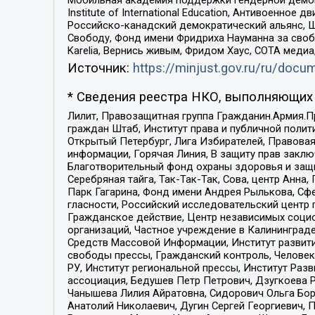
Institute of International Education, Антивоенн
Российско-канадский демократический альянс, 
Свободу, Фонд имени Фридриха Науманна за свобо
Karelia, Вернись живым, Фридом Хаус, СОТА меди
Источник:
https://minjust.gov.ru/ru/doc
* Сведения реестра НКО, выполняющих 
Лилит, Правозащитная группа Гражданин.Армия.П
граждан Штаб, Институт права и публичной поли
Открытый Петербург, Лига Избирателей, Правова
информации, Горячая Линия, В защиту прав закл
Благотворительный фонд охраны здоровья и защи
Серебряная тайга, Так-Так-Так, Сова, центр Анн
Парк Гагарина, Фонд имени Андрея Рылькова, Сф
гласности, Российский исследовательский центр 
Гражданское действие, Центр независимых соци
организаций, Частное учреждение в Калининград
Средств Массовой Информации, Институт развити
свободы прессы, Гражданский контроль, Человек
РУ, Институт региональной прессы, Институт Ра
ассоциация, Бедушев Петр Петрович, Дзугкоева 
Чанышева Лилия Айратовна, Сидорович Ольга Бори
Анатолий Николаевич, Дугин Сергей Георгиевич, 