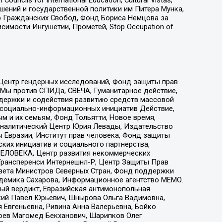
ошений и государственной политики им Питера Мунка,
 Гражданских Свобод, Фонд Бориса Немцова за
имости Ингушетии, Прометей, Stop Occupation of
 Центр гендерных исследований, Фонд защиты прав
 Мы против СПИДа, СВЕЧА, Гуманитарное действие,
ддержки и содействия развитию средств массовой
р социально-информационных инициатив Действие,
 и их семьям, Фонд Тольятти, Новое время,
, Аналитический Центр Юрия Левады, Издательство
 Евразии, Институт прав человека, Фонд защиты
ких инициатив и социального партнерства,
ЕЛОВЕКА, Центр развития некоммерческих
 Трансперенси Интернешнл-Р, Центр Защиты Прав
овета Министров Северных Стран, Фонд поддержки
адемика Сахарова, Информационное агентство МЕМО.
ый вердикт, Евразийская антимонопольная
кий Павел Юрьевич, Шнырова Ольга Вадимовна,
 Евгеньевна, Ривина Анна Валерьевна, Бойко
хоев Магомед Бекханович, Шарипков Олег