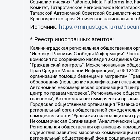
Социалистических Районов, Meta Platforms Inc, 
Комитет, Татарстанское Региональное Всетатар
Татарской Автономной Советской Социалистическ
Красноярского края, Этническое национальное о
Источник:
https://minjust.gov.ru/ru/doc
* Реестр иностранных агентов:
Калининградская региональная общественная организация "Экозащита!-Женсовет", Фонд содействия защите прав и свобод граждан "Общественный вердикт", Фонд "Институт Развития Свободы Информации", Частное учреждение "Информационное агентство МЕМО. РУ", Региональная общественная организация "Общественная комиссия по сохранению наследия академика Сахарова", Фонд поддержки свободы прессы, Санкт-Петербургская общественная правозащитная организация "Гражданский контроль", Межрегиональная общественная организация "Информационно-просветительский центр "Мемориал", Региональный Фонд "Центр Защиты Прав Средств Массовой Информации", с 05.12.2023 Фонд "Центр Защиты Прав Средств массовой информации", Региональная общественная благотворительная организация помощи беженцам и мигрантам "Гражданское содействие", Негосударственное образовательное учреждение дополнительного профессионального образования (повышение квалификации) специалистов "АКАДЕМИЯ ПО ПРАВАМ ЧЕЛОВЕКА", Свердловская региональная общественная организация "Сутяжник", Автономная некоммерческая организация "Центр независимых социологических исследований", Союз общественных объединений "Российский исследовательский центр по правам человека", Региональное общественное учреждение научно-информационный центр "МЕМОРИАЛ", Некоммерческая организация "Фонд защиты гласности", Автономная некоммерческая организация "Институт прав человека", Городская общественная организация "Екатеринбургское общество "МЕМОРИАЛ", Городская общественная организация "Рязанское историко-просветительское и правозащитное общество "Мемориал" (Рязанский Мемориал), Челябинский региональный орган общественной самодеятельности – женское общественное объединение "Женщины Евразии", Челябинский региональный орган общественной самодеятельности "Уральская правозащитная группа", Фонд содействия защите здоровья и социальной справедливости имени Андрея Рылькова, Автономная Некоммерческая Организация "Аналитический Центр Юрия Левады", Автономная некоммерческая организация социальной поддержки населения "Проект Апрель", Региональная общественная организация помощи женщинам и детям, находящимся в кризисной ситуации "Информационно-методический центр "Анна", Фонд содействия развитию массовых коммуникаций и правовому просвещению "Так-так-Так", Фонд содействия устойчивому развитию "Серебряная тайга", Свердловский региональный общественный фонд социальных проектов "Новое время", "Idel.Реалии", Кавказ.Реалии, Крым.Реалии, Телеканал Настоящее Время, Татаро-башкирская служба Радио Свобода (Azatliq Radiosi), Радио Свободная Европа/Радио Свобода (PCE/PC), "Сибирь.Реалии", "Фактограф", Благотворительный фонд помощи осужденным и их семьям, Автономная некоммерческая организация "Институт глобализации и социальных движений", Фонд "В защиту прав заключенных", Частное учреждение "Центр поддержки и содействия развитию средств массовой информации", Пензенский региональный общественный благотворительный фонд "Гражданский союз", "Север.Реалии", Некоммерческая организация Фонд "Правовая инициатива", 