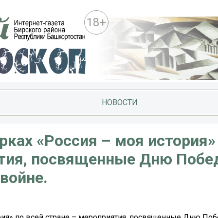
18+
НОВОСТИ
арках «Россия – моя история»
ятия, посвященные Дню Побе
войне.
ория» по всей стране – мероприятия, посвященные Дню По