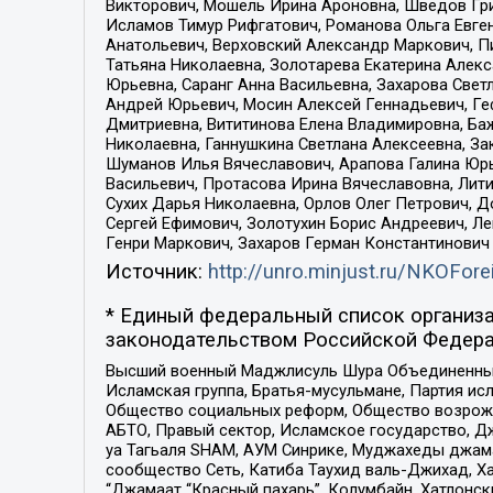
Викторович, Мошель Ирина Ароновна, Шведов Гри
Исламов Тимур Рифгатович, Романова Ольга Евге
Анатольевич, Верховский Александр Маркович, П
Татьяна Николаевна, Золотарева Екатерина Алек
Юрьевна, Саранг Анна Васильевна, Захарова Свет
Андрей Юрьевич, Мосин Алексей Геннадьевич, Ге
Дмитриевна, Вититинова Елена Владимировна, Ба
Николаевна, Ганнушкина Светлана Алексеевна, За
Шуманов Илья Вячеславович, Арапова Галина Юрь
Васильевич, Протасова Ирина Вячеславовна, Лит
Сухих Дарья Николаевна, Орлов Олег Петрович, 
Сергей Ефимович, Золотухин Борис Андреевич, Л
Генри Маркович, Захаров Герман Константинович
Источник:
http://unro.minjust.ru/NKOFore
* Единый федеральный список организа
законодательством Российской Федера
Высший военный Маджлисуль Шура Объединенных с
Исламская группа, Братья-мусульмане, Партия ис
Общество социальных реформ, Общество возрожд
АБТО, Правый сектор, Исламское государство, Д
уа Тагьаля SHAM, АУМ Синрике, Муджахеды джама
сообщество Сеть, Катиба Таухид валь-Джихад, Хай
“Джамаат “Красный пахарь”, Колумбайн, Хатлонск