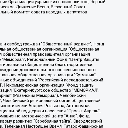
ение Организации украинских националистов, Черный
ическое Движение Весна, Верховный Совет
ельный комитет совета народных депутатов
ции социально-правовых программ "Лилит", Дальневосточное общественное движение "Маяк", Санкт-Петербургская ЛГБТ-инициативная группа "Выход", Инициативная группа ЛГБТ+ "Реверс", Алексеев Андрей Викторович, Бекбулатова Таисия Львовна, Беляев Иван Михайлович, Владыкина Елена Сергеевна, Гельман Марат Александрович, Никульшина Вероника Юрьевна, Толоконникова Надежда Андреевна, Шендерович Виктор Анатольевич, Общество с ограниченной ответственностью "Данное сообщение", Общество с ограниченной ответственностью Издательский дом "Новая глава", Айнбиндер Александра Александровна, Московский комьюнити-центр для ЛГБТ+инициатив, Благотворительный фонд развития филантропии, Deutsche Welle (Германия, Kurt-Schumacher-Strasse 3, 53113 Bonn), Борзунова Мария Михайловна, Воробьев Виктор Викторович, Голубева Анна Львовна, Константинова Алла Михайловна, Малкова Ирина Владимировна, Мурадов Мурад Абдулгалимович, Осетинская Елизавета Николаевна, Понасенков Евгений Николаевич, Ганапольский Матвей Юрьевич, Киселев Евгений Алексеевич, Борухович Ирина Григорьевна, Дремин Иван Тимофеевич, Дубровский Дмитрий Викторович, Красноярская региональная общественная организация поддержки и развития альтернативных образовательных технологий и межкультурных коммуникаций "ИНТЕРРА", Маяковская Екатерина Алексеевна, Фейгин Марк Захарович, Филимонов Андрей Викторович, Дзугкоева Регина Николаевна, Доброхотов Роман Александрович, Дудь Юрий Александрович, Елкин Сергей Владимирович, Кругликов Кирилл Игоревич, Сабунаева Мария Леонидовна, Семенов Алексей Владимирович, Шаинян Карен Багратович, Шульман Екатерина Михайловна, Асафьев Артур Валерьевич, Вахштайн Виктор Семенович, Венедиктов Алексей Алексеевич, Лушникова Екатерина Евгеньевна, Волков Леонид Михайлович, Невзоров Александр Глебович, Пархоменко Сергей Борисович, Сироткин Ярослав Николаевич, Кара-Мурза Владимир Владимирович, Баранова Наталья Владимировна, Гозман Леонид Яковлевич, Кагарлицкий Борис Юльевич, Климарев Михаил Валерьевич, Милов Владимир Станиславович, Автономная некоммерческая организация Краснодарский центр современного искусства "Типография", Моргенштерн Алишер Тагирович, Соболь Любовь Эдуардовна, Общество с ограниченной ответственностью "ЛИЗА НОРМ", Каспаров Гарри Кимович, Ходорковский Михаил Борисович, Общество с ограниченной ответственностью "Апрельские тезисы", Данилович Ирина Брониславовна, Кашин Олег Владимирович, Петров Николай Владимирович, Пивоваров Алексей Владимирович, Соколов Михаил Владимирович, Цветкова Юлия Владимировна, Чичваркин Евгений Александрович, Комитет против пыток/Команда против пыток, Общество с ограниченной ответственностью "Первый научный", Общество с ограниченной ответственностью "Вертолет и ко", Белоцерковская Вероника Борисовна, Кац Максим Евгеньевич, Лазарева Татьяна Юрьевна, Шаведдинов Руслан Табризович, Яшин Илья Валерьевич, Общество с ограниченной ответственностью "Иноагент ААВ", Алешковский Дмитрий Петрович, Альбац Евгения Марковна, Быков Дмитрий Львович, Галямина Юлия Евгеньевна, Лойко Сергей Леонидович, Мартынов Кирилл Константинович, Медведев Сергей Александрович, Крашенинников Федор Геннадиевич, Гордеева Катерина Вл