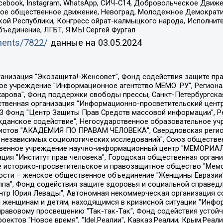
Facebook, Instagram, WhatsApp, СИЧ-С14, Добровольческое Движ
ское общественное движение, Невоград, Молодежное Демократ
ой Республики, Конгресс ойрат-калмыцкого народа, Исполнит
бъединение, ЛГБТ, Я.МЫ Сергей Фургал
uments/7822/
данные на
03.05.2024
Общество с ограниченной ответственностью "Радио Свободная Европа/Радио Свобода", Чешское информационное агентство "MEDIUM-ORIENT", Красноярская региональная общественная организация "Мы против СПИДа", Камалягин Денис Николаевич, Маркелов Сергей Евгеньевич, Пономарев Лев Александрович, Савицкая Людмила Алексеевна, Автономная некоммерческая организация "Центр по работе с проблемой насилия "НАСИЛИЮ.НЕТ", Межрегиональный профессиональный союз работников здравоохранения "Альянс врачей", Юридическое лицо, зарегистрированное в Латвийской Республике, SIA "Medusa Project" (регистрационный номер 40103797863, дата регистрации 10.06.2014), Некоммерческая организация "Фонд по борьбе с коррупцией", Автономная некоммерческая организация "Институт права и публичной политики", Баданин Роман Сергеевич, Гликин Максим Александрович, Железнова Мария Михайловна, Лукьянова Юлия Сергеевна, Маетная Елизавета Витальевна, Маняхин Петр Борисович, Чуракова Ольга Владимировна, Ярош Юлия Петровна, Юридическое лицо "The Insider SIA", зарегистрированное в Риге, Латвийская Республика (дата регистрации 26.06.2015), являющееся администратором доменного имени интернет-издания "The Insider SIA", https://theins.ru, Постернак Алексей Евгеньевич, Рубин Михаил Аркадьевич, Анин Роман Александрович, Юридическое лицо Istories fonds, зарегистрированное в Латвийской Республике (регистрационный номер 50008295751, дата регистрации 24.02.2020), Великовский Дмитрий Александрович, Долинина Ирина Николаевна, Мароховская Алеся Алексеевна, Шлейнов Роман Юрьевич, Шмагун Олеся Валентиновна, Общество с ограниченной ответственностью "Альтаир 2021", Общество с ограниченной ответственностью "Вега 2021", Общество с ограниченной ответственностью "Главный редактор 2021", Общество с ограниченной ответственностью "Ромашки монолит", Важенков Артем Валерьевич, Ивановская областная общественная организация "Центр гендерных исследований", Гурман Юрий Альбертович, Медиапроект "ОВД-Инфо", Егоров Владимир Владимирович, Жилинский Владимир Александрович, Общество с ограниченной ответственностью "ЗП", Иванова София Юрьевна, Карезина Инна Павловна, Кильтау Екатерина Викторовна, Петров Алексей Викторович, Пискунов Сергей Евгеньевич, Смирнов Сергей Сергеевич, Тихонов Михаил Сергеевич, Общество с ограниченной ответственностью "ЖУРНАЛИСТ-ИНОСТРАННЫЙ АГЕНТ", Арапова Галина Юрьевна, Вольтская Татьяна Анатольевна, Американская компания "Mason G.E.S. Anonymous Foundation" (США), являющаяся владельцем интернет-издания https://mnews.world/, Компания "Stichting Bellingcat", зарегистрированная в Нидерландах (дата регистрации 11.07.2018), Захаров Андрей Вячеславович, Клепиковская Екатерина Дмитриевна, Общество с ограниченной ответственностью "МЕМО", Перл Роман Александрович, Симонов Евгений Алексеевич, Соловьева Елена Анатольевна, Сотников Даниил Владимирович, Сурначева Елизавета Дмитриевна, Автономная некоммерческая организация по защите прав человека и информированию населения "Якутия – Наше Мнение", Общество с ограниченной ответственностью "Москоу диджитал медиа", с 26.01.2023 Общество с ограниченной ответственностью "Чайка Белые сады", Ветошкина Валерия Валерьевна, Заговора Максим Александрович, Межрегиональное общественное движение "Российская ЛГБТ - сеть", Оленичев Максим Владимирович, Павлов Иван Юрьевич, Скворцова Елена Сергеевна, Общество с ограниченной ответственностью "Как бы инагент", Кочетков Игорь Викторович, Общество с ограниченной ответственностью "Честные выборы", Еланчик Олег Александрович, Общество с ограниченной ответственностью "Нобелевский призыв", Гималова Регина Эмилевна, Григорьев Андрей Валерьевич, Григорьева Алина Александровна, Ассоциация по содействию защите прав призывников, альтернативнослужащих и военнослужащих "Правозащитная группа "Гражданин.Армия.Право", Хисамова Регина Фаритовна, Автономная некоммерческая организация по реализа