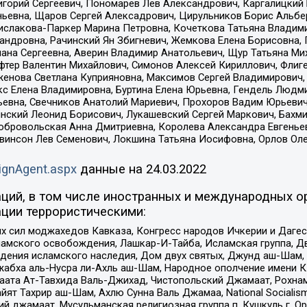
горий Сергеевич, Пономарев Лев Александрович, Каргалицкий 
ньевна, Щаров Сергей Алексадрович, Цирульников Борис Альбер
ислакова-Паркер Марина Петровна, Кочеткова Татьяна Владими
сандровна, Рачинский Ян Збигневич, Жемкова Елена Борисовна,
лана Сергеевна, Аверин Владимир Анатольевич, Щур Татьяна М
фтер Валентин Михайлович, Симонов Алексей Кириллович, Флиг
женова Светлана Куприяновна, Максимов Сергей Владимирович, 
кс Елена Владимировна, Буртина Елена Юрьевна, Гендель Людм
евна, Свечников Анатолий Мариевич, Прохоров Вадим Юрьевич
инский Леонид Борисович, Лукашевский Сергей Маркович, Бахм
Добровольская Анна Дмитриевна, Королева Александра Евгенье
евинсон Лев Семенович, Локшина Татьяна Иосифовна, Орлов Ол
ignAgent.aspx
данные на
24.03.2022
ций, в том числе иностранных и международных ор
ции террористическими:
ил моджахедов Кавказа, Конгресс народов Ичкерии и Дагеста
ламского освобождения, Лашкар-И-Тайба, Исламская группа, Дв
ения исламского наследия, Дом двух святых, Джунд аш-Шам, 
жабха аль-Нусра ли-Ахль аш-Шам, Народное ополчение имени К.
ата Ат-Тавхида Валь-Джихад, Чистопольский Джамаат, Рохнам
ят Тахрир аш-Шам, Ахлю Сунна Валь Джамаа, National Socialism
ий джамаат, Мусульманская религиозная группа п. Кушкуль г. 