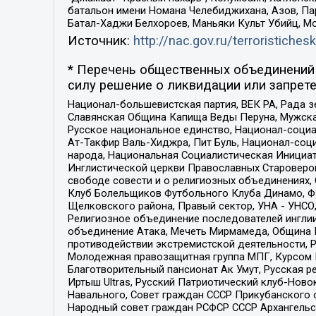
батальон имени Номана Челебиджихана, Азов, Па
Батал-Хаджи Белхороев, Маньяки Культ Убийц, М
Источник:
http://nac.gov.ru/terroristichesk
* Перечень общественных объединений 
силу решение о ликвидации или запрете
Национал-большевистская партия, ВЕК РА, Рада 
Славянская Община Капища Веды Перуна, Мужская
Русское национальное единство, Национал-социа
Ат-Такфир Валь-Хиджра, Пит Буль, Национал-соц
народа, Национальная Социалистическая Инициат
Инглистической церкви Православных Староверов
свободе совести и о религиозных объединениях,
Клуб Болельщиков Футбольного Клуба Динамо, Фа
Щелковского района, Правый сектор, УНА - УНСО, У
Религиозное объединение последователей инглии
объединение Атака, Мечеть Мирмамеда, Община К
противодействии экстремистской деятельности, 
Молодежная правозащитная группа МПГ, Курсом П
Благотворительный пансионат Ак Умут, Русская ре
Иртыш Ultras, Русский Патриотический клуб-Нов
Навального, Совет граждан СССР Прикубанского 
Народный совет граждан РСФСР СССР Архангельск