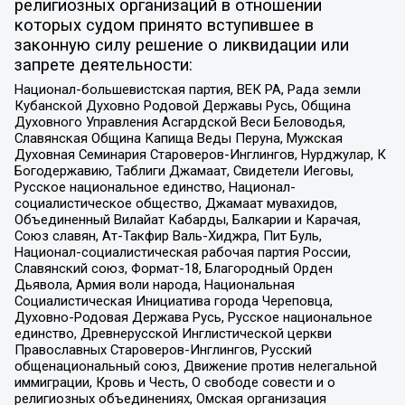
религиозных организаций в отношении
которых судом принято вступившее в
законную силу решение о ликвидации или
запрете деятельности:
Национал-большевистская партия, ВЕК РА, Рада земли
Кубанской Духовно Родовой Державы Русь, Община
Духовного Управления Асгардской Веси Беловодья,
Славянская Община Капища Веды Перуна, Мужская
Духовная Семинария Староверов-Инглингов, Нурджулар, К
Богодержавию, Таблиги Джамаат, Свидетели Иеговы,
Русское национальное единство, Национал-
социалистическое общество, Джамаат мувахидов,
Объединенный Вилайат Кабарды, Балкарии и Карачая,
Союз славян, Ат-Такфир Валь-Хиджра, Пит Буль,
Национал-социалистическая рабочая партия России,
Славянский союз, Формат-18, Благородный Орден
Дьявола, Армия воли народа, Национальная
Социалистическая Инициатива города Череповца,
Духовно-Родовая Держава Русь, Русское национальное
единство, Древнерусской Инглистической церкви
Православных Староверов-Инглингов, Русский
общенациональный союз, Движение против нелегальной
иммиграции, Кровь и Честь, О свободе совести и о
религиозных объединениях, Омская организация