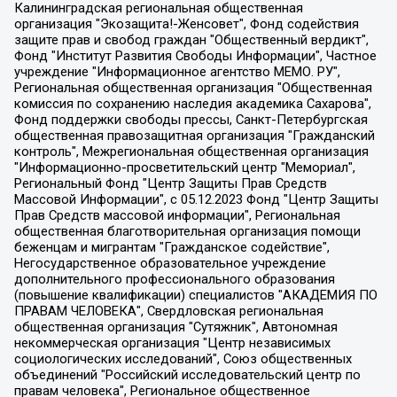
Калининградская региональная общественная организация "Экозащита!-Женсовет", Фонд содействия защите прав и свобод граждан "Общественный вердикт", Фонд "Институт Развития Свободы Информации", Частное учреждение "Информационное агентство МЕМО. РУ", Региональная общественная организация "Общественная комиссия по сохранению наследия академика Сахарова", Фонд поддержки свободы прессы, Санкт-Петербургская общественная правозащитная организация "Гражданский контроль", Межрегиональная общественная организация "Информационно-просветительский центр "Мемориал", Региональный Фонд "Центр Защиты Прав Средств Массовой Информации", с 05.12.2023 Фонд "Центр Защиты Прав Средств массовой информации", Региональная общественная благотворительная организация помощи беженцам и мигрантам "Гражданское содействие", Негосударственное образовательное учреждение дополнительного профессионального образования (повышение квалификации) специалистов "АКАДЕМИЯ ПО ПРАВАМ ЧЕЛОВЕКА", Свердловская региональная общественная организация "Сутяжник", Автономная некоммерческая организация "Центр независимых социологических исследований", Союз общественных объединений "Российский исследовательский центр по правам человека", Региональное общественное учреждение научно-информационный центр "МЕМОРИАЛ", Некоммерческая организация "Фонд защиты гласности", Автономная некоммерческая организация "Институт прав человека", Городская общественная организация "Екатеринбургское общество "МЕМОРИАЛ", Городская общественная организация "Рязанское историко-просветительское и правозащитное общество "Мемориал" (Рязанский Мемориал), Челябинский региональный орган общественной самодеятельности – женское общественное объединение "Женщины Евразии", Челябинский региональный орган общественной самодеятельности "Уральская правозащитная группа", Фонд содействия защите здоровья и социальной справедливости имени Андрея Рылькова, Автономная Некоммерческая Организация "Аналитический Центр Юрия Левады", Автономная некоммерческая организация социальной поддержки населения "Проект Апрель", Региональная общественная организация помощи женщинам и детям, находящимся в кризисной ситуации "Информационно-методический центр "Анна", Фонд содействия развитию массовых коммуникаций и правовому просвещению "Так-так-Так", Фонд содействия устойчивому развитию "Серебряная тайга", Свердловский региональный общественный фонд социальных проектов "Новое время", "Idel.Реалии", Кавказ.Реалии, Крым.Реалии, Телеканал Настоящее Время, Татаро-башкирская служба Радио Свобода (Azatliq Radiosi), Радио Свободная Европа/Радио Свобода (PCE/PC), "Сибирь.Реалии", "Фактограф", Благотворительный фонд помощи осужденным и их семьям, Автономная некоммерческая организация "Институт глобализации и социальных движений", Фонд "В защиту прав заключенных", Частное учреждение "Центр поддержки и содействия развитию средств массовой информации", Пензенский региональный общественный благотворительный фонд "Гражданский союз", "Север.Реалии", Некоммерческая организация Фонд "Правовая инициатива", Общество с ограниченной ответственностью "Радио Свободная Европа/Радио Свобода", Чешское информационное агентство "MEDIUM-ORIENT", Красноярская региональная общественная организация "Мы против СПИДа", Камалягин Денис Николаевич, Маркелов Сергей Евгеньевич, Пономарев Лев Александрович, Савицкая Людмила Алексеевна, Автономная некоммерческая организация "Центр по работе с проблемой насилия "НАСИЛИЮ.НЕТ", Межрегиональный профессиональный союз работников здравоохранения "Альянс врачей", Юридическое лицо, зарегистрированное в Латвийской Республике, SIA "Medusa Project" (регистрационный номер 40103797863, дата регистрации 10.06.2014), Некоммерческая организация "Фонд по борьбе с коррупцией", Автономная некоммерческая организация "Институт права и публичной политики", Баданин Роман Сергеевич, Гликин Максим Александрович, Железнова Мария Михайловна, Лукьянова Юлия Сергеевна, Маетная Елизавета Витальевна, Маняхин Петр Борисович, Чуракова Ольга Владимировна, Ярош Юлия Петровна, Юридическое лицо "The Insider SIA", зарегистрированное в Риге, Латвийская Республика (дата регистрации 26.06.2015), являющееся администратором доменного имени интернет-издания "The Insider SIA", https://theins.ru, Постернак Алексей Евгеньевич, Рубин Михаил Аркадьевич, Анин Роман Александрович, Юридическое лицо Istories fonds, зарегистрированное в Латвийской Республике (регистрационный номер 50008295751, дата регистрации 24.02.2020), Великовский Дмитрий Александрович, Долинина Ирина Николаевна, Мароховская Алеся Алексеевна, Шлейнов Роман Юрьевич, Шмагун Олеся Валентиновна, Общество с ограниченной ответственностью "Альтаир 2021", Общество с ограниченной ответственностью "Вега 2021", Общество с ограниченной ответственностью "Главный редактор 2021", Общество с ограниченной ответственностью "Ромашки монолит", Важенков Артем Валерьевич, Ивановская областная общественная организация "Центр гендерных исследований", Гурман Юрий Альбертович, Медиапроект "ОВД-Инфо", Егоров Владимир Владимирович, Жилинский Владимир Александрович, Общество с ограниченной ответственностью "ЗП", Иванова София Юрьевна, Карезина Инна Павловна, Кильтау Екатерина Викторовна, Петров Алексей Викторович, Пискунов Сергей Евгеньевич, Смирнов Сергей Сергеевич, Тихонов Михаил Сергеевич, Общество с ограниченной ответственностью "ЖУРНАЛИСТ-ИНОСТРАННЫЙ АГЕНТ", Арапова Галина Юрьевна, Вольтская Татьяна Анатольевна, Американская компания "Mason G.E.S. Anonymous Foundation" (США), являющаяся владельцем интернет-издания https://mnews.world/, Компания "Stichting Bellingcat", зарегистрированная в Нидерландах (дата регистрации 11.07.2018), Захаров Андрей Вячеславович, Клепиковская Екатерина Дмитриевна, Общество с ограниченной ответственностью "МЕМО", Перл Роман Александрович, Симонов Евгений Алексеевич, Соловьева Елена Анатольевна, Сотников Даниил Владимирович, Сурначева Елизавета Дмитриевна, Автономная некоммерческая организация по защите прав человека и информированию населения "Якутия – Наше Мнение", Общество с ограниченной ответственностью "Москоу диджитал медиа", с 26.01.2023 Общество с ограниченной ответственностью "Чайка Белые сады", Ветошкина Валерия Валерьевна, Заговора Максим Александрович, Межрегиональное общественное движение "Российская ЛГБТ - сеть", Оленичев Максим Владимирович, Павлов Иван Юрьевич, Скворцова Елена Сергеевна, Общество с ограниченной ответственностью "Как бы инагент", Кочетков Игорь Викторович, Общество с ограниченной ответственностью "Честные выборы", Еланчик Олег Александрович, Общество с ограниченной ответственностью "Нобелевский призыв", Гималова Регина Эмилевна, Григорьев Андрей Валерьевич, Григорьева Алина Александровна, Ассоциация по содействию защите прав призывников, альтернативнослужащих и военнослужащих "Правозащитная группа "Гражданин.Армия.Право", Хисамова Регина Фаритовна, Автономная некоммерческая организация по реализации социально-правовых программ "Лилит", Дальневосточное общественное движение "Маяк", Санкт-Петербургская ЛГБТ-инициативная группа "Выход", Инициативная группа ЛГБТ+ "Реверс", Алексеев Андрей Викторович, Бекбулатова Таисия Львовна, Беляев Иван Михайлович, Владыкина Елена Сергеевна, Гельман Марат Александрович, Никульшина Вероника Юрьевна, Толоконникова Надежда Андреевна, Шендерович Виктор Анатольевич, Общество с ограниченной ответственностью "Данное сообщение", Общество с ограниченной ответственностью Издательский дом "Новая глава", Айнбиндер Александра Александровна, Московский комьюнити-центр для ЛГБТ+инициатив, Благотворительный фонд развития филантропии, Deutsche Welle (Германия, Kurt-Schumacher-Strasse 3, 53113 Bonn), Борзунова Мария Михайловна, Воробьев Виктор Викторович, Голубева Анна Львовна, Константинова Алла Михайловна, Малкова Ирина Владимировна, Мурадов Мурад Абдулгалимович, Осетинская Елизавета Николаевна, Понасенков Евгений Николаевич, Ганапольский Матвей Юрьевич, Киселев Евгений Алексеевич, Борухович Ирина Григорьевна, Дремин Иван Тимофеевич, Дубровский Дмитрий Викторович, Красноярская региональная общественная организация поддержки и развития альтернативных образовательных технологий и межкультурных коммуникаций "ИНТЕРРА", Маяковская Екатерина Алексеевна, Фейгин Марк Захарович, Филимонов Андрей Викторович, Дзугкоева Регина Николаевна, Доброхотов Роман Александрович, Дудь Юрий Александрович, Елкин Сергей Владимирович, Кругликов Кирилл Игоревич, Сабунаева Мария Леонидовна, Семенов Алексей Владимирович, Шаинян Карен Багратович, Шульман Екатерина Михайловна, Асафьев Артур Валерьевич, Вахштайн Виктор Семенович, Венедиктов Алексей Алексеевич, Лушникова Екатерина Евгеньевна, Волков Леонид Михайлович, Невзоров Александр Глебович, Пархоменко Сергей Борисович, Сироткин Ярослав Николаевич, Кара-Мурза Владимир Владимирович, Баранова Наталья Владимировна, Гозман Леонид Яковлевич, Кагарлицкий Борис Юльевич, Климарев Михаил Валерьевич, Милов Владимир Станиславович, Автономная некоммерческая организация Краснодарский центр современного искусства "Типография", Моргенштерн Алишер Тагирович, Соболь Любовь Эдуардовна, Общество с ограниченной ответственностью "ЛИЗА НОРМ", Каспаров Гарри Кимович, Ходорковский Михаил Борисович, Общество с ограниченной ответственностью "Апрельские тезисы", Данилович Ирина Брониславовна, Кашин Олег Владимирович, Петров Николай Владимирович, Пивоваров Алексей Владимирович, Соколов Михаил Владимирович, Цветкова Юлия Владимировна, Чичваркин Евгений Александрович, Комитет против пыток/Команда против пыток, Общество с ограниченной ответственностью "Первый научный", Общество с ограниченной ответственностью "Вертолет и ко", Белоцерковская Вероника Борисовна, Кац Максим Евгеньевич, Лазарева Татьяна Юрьевна, Шаведдинов Руслан Табризович, Яшин Илья Валерьевич, Общество с ограниченной ответственностью "Иноагент ААВ", Алешковский Дмитрий Петрович, Альбац Евгения Марковна, Быков Дмитрий Львович, Галямина Юлия Евгеньевна, Лойко Сергей Леонидович, Мартынов Кирилл Константинович, Медведев Сергей Александрович, Крашенинников Федор Геннадиевич, Гордеева Катерина Вл