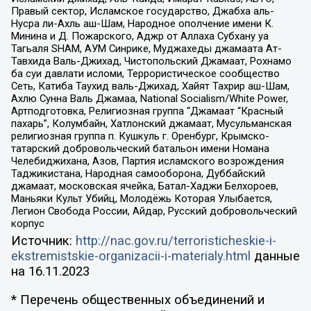
Правый сектор, Исламское государство, Джабха аль-
Нусра ли-Ахль аш-Шам, Народное ополчение имени К.
Минина и Д. Пожарского, Аджр от Аллаха Субхану уа
Тагьаля SHAM, АУМ Синрике, Муджахеды джамаата Ат-
Тавхида Валь-Джихад, Чистопольский Джамаат, Рохнамо
ба суи давлати исломи, Террористическое сообщество
Сеть, Катиба Таухид валь-Джихад, Хайят Тахрир аш-Шам,
Ахлю Сунна Валь Джамаа, National Socialism/White Power,
Артподготовка, Религиозная группа “Джамаат “Красный
пахарь”, Колумбайн, Хатлонский джамаат, Мусульманская
религиозная группа п. Кушкуль г. Оренбург, Крымско-
татарский добровольческий батальон имени Номана
Челебиджихана, Азов, Партия исламского возрождения
Таджикистана, Народная самооборона, Дуббайский
джамаат, московская ячейка, Батал-Хаджи Белхороев,
Маньяки Культ Убийц, Молодёжь Которая Улыбается,
Легион Свобода России, Айдар, Русский добровольческий
корпус
Источник:
http://nac.gov.ru/terroristicheskie-i-
ekstremistskie-organizacii-i-materialy.html
данные
на
16.11.2023
* Перечень общественных объединений и