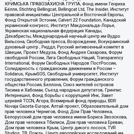
КРИМСЬКА ПРАВОЗАХИСНА ГРУПА, Фонд имени Генриха
Бёлля, Stichting Bellingcat, Bellingcat Ltd, The Insider, Институт
правовой инициативы Центральной и Восточной Европы,
Фонд Открытой Эстонии, Calvert 22 Foundation, Канадский
украинский конгресс, Институт Макдональда-Лорье,
Украинская национальная федерация Канады,
Декабристы, Международный научный центр им Вудро
Вильсона, Свободная пресса, Возрождение, Всеукраинский
духовный центр , Риддл, Русский антивоенный комитет в
Швеции, Проект Медуза, Фонд Андрея Сахарова, Форум
свободной России, Лига Свободных Наций, Transparеncy
International, Форум Свободных Народов ПостРоссии,
Солидарность с гражданским движением в России –
Solidarus, КрымSOS, Свободный университет, Институт
государственного управления, Форум гражданского
общества Россия, Беллона, Союз жителей островов
Тисима и Хабомаи, Съезд народных депутатов, Гринпис
Интернешнл, Фонд борьбы с коррупцией Инк, Завет
церквей TCCN, Агора, Всемирный фонд природы, BDR
Novaja Gazeta-Europe, Алтай проект, Образовательный дом
прав человека Чернигов, Фонд Дом Прав Человека,
Белорусский дом прав человека имени Бориса Звозскова,
Дом прав человека Тбилиси, Дом прав человека Ереван,
Дом прав человека Крым, Центр дикого лосося, TVR
Studios, ТВ Дождь, Центр европейских исследований им