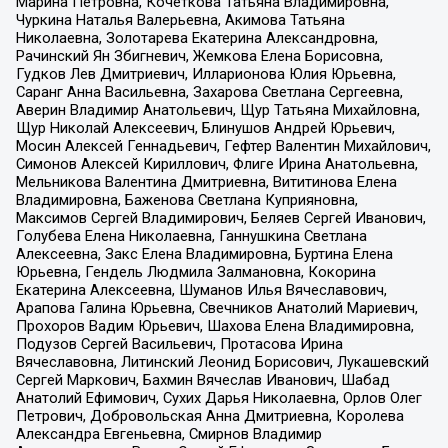
Марина Петровна, Кочеткова Татьяна Владимировна,
Чуркина Наталья Валерьевна, Акимова Татьяна
Николаевна, Золотарева Екатерина Александровна,
Рачинский Ян Збигневич, Жемкова Елена Борисовна,
Гудков Лев Дмитриевич, Илларионова Юлия Юрьевна,
Саранг Анна Васильевна, Захарова Светлана Сергеевна,
Аверин Владимир Анатольевич, Щур Татьяна Михайловна,
Щур Николай Алексеевич, Блинушов Андрей Юрьевич,
Мосин Алексей Геннадьевич, Гефтер Валентин Михайлович,
Симонов Алексей Кириллович, Флиге Ирина Анатольевна,
Мельникова Валентина Дмитриевна, Вититинова Елена
Владимировна, Баженова Светлана Куприяновна,
Максимов Сергей Владимирович, Беляев Сергей Иванович,
Голубева Елена Николаевна, Ганнушкина Светлана
Алексеевна, Закс Елена Владимировна, Буртина Елена
Юрьевна, Гендель Людмила Залмановна, Кокорина
Екатерина Алексеевна, Шуманов Илья Вячеславович,
Арапова Галина Юрьевна, Свечников Анатолий Мариевич,
Прохоров Вадим Юрьевич, Шахова Елена Владимировна,
Подузов Сергей Васильевич, Протасова Ирина
Вячеславовна, Литинский Леонид Борисович, Лукашевский
Сергей Маркович, Бахмин Вячеслав Иванович, Шабад
Анатолий Ефимович, Сухих Дарья Николаевна, Орлов Олег
Петрович, Добровольская Анна Дмитриевна, Королева
Александра Евгеньевна, Смирнов Владимир