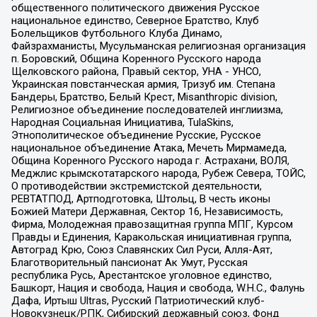
общественного политического движения Русское
национальное единство, Северное Братство, Клуб
Болельщиков Футбольного Клуба Динамо,
Файзрахманисты, Мусульманская религиозная организация
п. Боровский, Община Коренного Русского народа
Щелковского района, Правый сектор, УНА - УНСО,
Украинская повстанческая армия, Тризуб им. Степана
Бандеры, Братство, Белый Крест, Misanthropic division,
Религиозное объединение последователей инглиизма,
Народная Социальная Инициатива, TulaSkins,
Этнополитическое объединение Русские, Русское
национальное объединение Атака, Мечеть Мирмамеда,
Община Коренного Русского народа г. Астрахани, ВОЛЯ,
Меджлис крымскотатарского народа, Рубеж Севера, ТОЙС,
О противодействии экстремистской деятельности,
РЕВТАТПОД, Артподготовка, Штольц, В честь иконы
Божией Матери Державная, Сектор 16, Независимость,
Фирма, Молодежная правозащитная группа МПГ, Курсом
Правды и Единения, Каракольская инициативная группа,
Автоград Крю, Союз Славянских Сил Руси, Алля-Аят,
Благотворительный пансионат Ак Умут, Русская
республика Русь, Арестантское уголовное единство,
Башкорт, Нация и свобода, Нация и свобода, W.H.С., Фалунь
Дафа, Иртыш Ultras, Русский Патриотический клуб-
Новокузнецк/РПК, Сибирский державный союз, Фонд