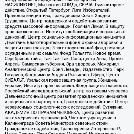
НАСИЛИЮ.НЕТ, Мы против СПИДа, СВЕЧА, Гуманитарное
действие, Открытый Петербург, Лига Избирателей,
Правовая инициатива, Гражданский Союз, Хасдей
Ерушалаим, Центр поддержки и содействия развитию
средств массовой информации, Горячая Линия, В защиту
прав заключенных, Институт глобализации и социальных
движений, Центр социально-информационных инициатив
Действие, Благотворительный фонд охраны здоровья и
защиты прав граждан, Благотворительный фонд помощи
осужденным и их семьям, Фонд Тольятти, Новое время,
Серебряная тайга, Так-Так-Так, Сова, центр Анна, Проект
Апрель, Самарская губерния, Эра здоровья, Мемориал,
Аналитический Центр Юрия Левады, Издательство Парк
Гагарина, Фонд имени Андрея Рылькова, Сфера, Центр
СИБАЛЬТ, Уральская правозащитная группа, Женщины
Евразии, Институт прав человека, Фонд защиты гласности,
Российский исследовательский центр по правам человека,
Дальневосточный центр развития гражданских инициатив
и социального партнерства, Гражданское действие, Центр
независимых социологических исследований, Сутяжник,
АКАДЕМИЯ ПО ПРАВАМ ЧЕЛОВЕКА, Центр развития
некоммерческих организаций, Частное учреждение в
Калининграде Совета Министров северных стран,
Гражданское содействие, Трансперенси Интернешнл-Р,