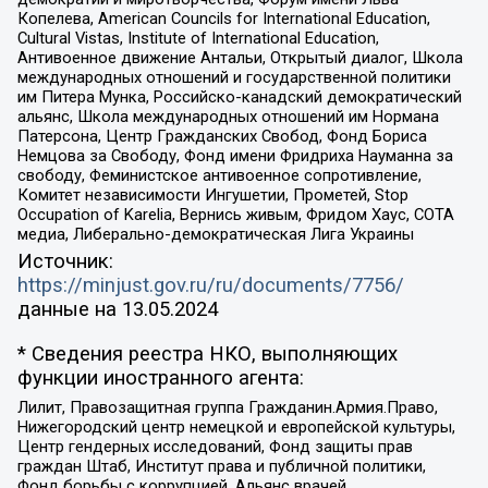
Копелева, American Councils for International Education,
Cultural Vistas, Institute of International Education,
Антивоенное движение Антальи, Открытый диалог, Школа
международных отношений и государственной политики
им Питера Мунка, Российско-канадский демократический
альянс, Школа международных отношений им Нормана
Патерсона, Центр Гражданских Свобод, Фонд Бориса
Немцова за Свободу, Фонд имени Фридриха Науманна за
свободу, Феминистское антивоенное сопротивление,
Комитет независимости Ингушетии, Прометей, Stop
Occupation of Karelia, Вернись живым, Фридом Хаус, СОТА
медиа, Либерально-демократическая Лига Украины
Источник:
https://minjust.gov.ru/ru/documents/7756/
данные на
13.05.2024
* Сведения реестра НКО, выполняющих
функции иностранного агента:
Лилит, Правозащитная группа Гражданин.Армия.Право,
Нижегородский центр немецкой и европейской культуры,
Центр гендерных исследований, Фонд защиты прав
граждан Штаб, Институт права и публичной политики,
Фонд борьбы с коррупцией, Альянс врачей,