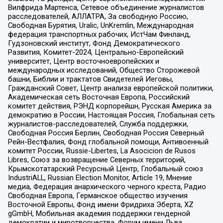
Вилфрида Мартенса, Сетевое объединение журналистов
расследователей, АЛЛАТРА, За свободную Россию,
Свободная Бурятия, Uralic, UnKremlin, Международная
федерация транспортных рабочих, ИстЧам Финланд,
Гудзоновский институт, Фонд Демократического
Развития, Комитет-2024, Центрально-Европейский
университет, Центр восточноевропейских и
международных исследований, Общество Сторожевой
башни, Библии и трактатов Свидетелей Иеговы,
Гражданский Совет, Центр анализа европейской политики,
Академическая сеть Восточная Европа, Российский
комитет действия, РЭНД корпорейшн, Русская Америка за
демократию в России, Настоящая Россия, Глобальная сеть
журналистов-расследователей, Служба поддержки,
Свободная Россия Берлин, Свободная Россия Северный
Рейн-Вестфалия, Фонд глобальной помощи, Антивоенный
комитет России, Russie-Libertes, La Asocicion de Rusos
Libres, Союз за возвращение Северных территорий,
Крымскотатарский Ресурсный Центр, Глобальный союз
IndustriALL, Russian Election Monitor, Article 19, Мнение
медиа, Федерация анархического черного креста, Радио
Свободная Европа, Германское общество изучения
Восточной Европы, Фонд имени Фридриха Эберта, XZ
gGmbH, Мобильная академия поддержки гендерной
демократии и миротворчества, Форум имени Льва