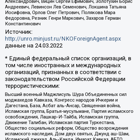
Александрович, Вицин Сергей Ефимович, Золотухин Борис
Андреевич, Левинсон Лев Семенович, Локшина Татьяна
Иосифовна, Орлов Олег Петрович, Полякова Мара
Федоровна, Резник Генри Маркович, Захаров Герман
Константинович
Источник:
http://unro.minjust.ru/NKOForeignAgent.aspx
данные на
24.03.2022
* Единый федеральный список организаций, в
том числе иностранных и международных
организаций, признанных в соответствии с
законодательством Российской Федерации
террористическими:
Высший военный Маджлисуль Шура Объединенных сил
моджахедов Кавказа, Конгресс народов Ичкерии и
Дагестана, База, Асбат аль-Ансар, Священная война,
Исламская группа, Братья-мусульмане, Партия исламского
освобождения, Лашкар-И-Тайба, Исламская группа,
Движение Талибан, Исламская партия Туркестана,
Общество социальных реформ, Общество возрождения
исламского наследия, Дом двух святых, Джунд аш-Шам,
Исламский джихад, Аль-Каида, Имарат Кавказ, АБТО,