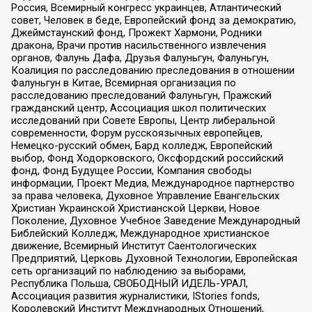
Россия, Всемирный конгресс украинцев, Атлантический
совет, Человек в беде, Европейский фонд за демократию,
Джеймстаунский фонд, Прожект Хармони, Родники
дракона, Врачи против насильственного извлечения
органов, Фалунь Дафа, Друзья Фалуньгун, Фалуньгун,
Коалиция по расследованию преследования в отношении
Фалуньгун в Китае, Всемирная организация по
расследованию преследований Фалуньгун, Пражский
гражданский центр, Ассоциация школ политических
исследований при Совете Европы, Центр либеральной
современности, Форум русскоязычных европейцев,
Немецко-русский обмен, Бард колледж, Европейский
выбор, Фонд Ходорковского, Оксфордский российский
фонд, Фонд Будущее России, Компания свободы
информации, Проект Медиа, Международное партнерство
за права человека, Духовное Управление Евангельских
Христиан Украинской Христианской Церкви, Новое
Поколение, Духовное Учебное Заведение Международный
Библейский Колледж, Международное христианское
движение, Всемирный Институт Саентологических
Предприятий, Церковь Духовной Технологии, Европейская
сеть организаций по наблюдению за выборами,
Республика Польша, СВОБОДНЫЙ ИДЕЛЬ-УРАЛ,
Ассоциация развития журналистики, IStories fonds,
Королевский Институт Международных Отношений,