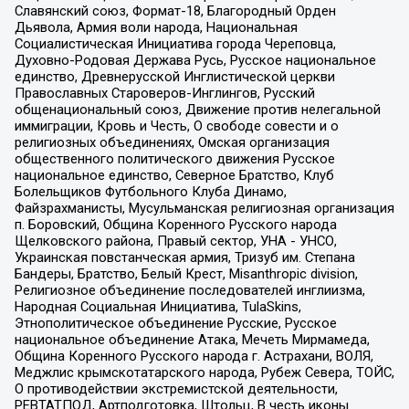
Славянский союз, Формат-18, Благородный Орден
Дьявола, Армия воли народа, Национальная
Социалистическая Инициатива города Череповца,
Духовно-Родовая Держава Русь, Русское национальное
единство, Древнерусской Инглистической церкви
Православных Староверов-Инглингов, Русский
общенациональный союз, Движение против нелегальной
иммиграции, Кровь и Честь, О свободе совести и о
религиозных объединениях, Омская организация
общественного политического движения Русское
национальное единство, Северное Братство, Клуб
Болельщиков Футбольного Клуба Динамо,
Файзрахманисты, Мусульманская религиозная организация
п. Боровский, Община Коренного Русского народа
Щелковского района, Правый сектор, УНА - УНСО,
Украинская повстанческая армия, Тризуб им. Степана
Бандеры, Братство, Белый Крест, Misanthropic division,
Религиозное объединение последователей инглиизма,
Народная Социальная Инициатива, TulaSkins,
Этнополитическое объединение Русские, Русское
национальное объединение Атака, Мечеть Мирмамеда,
Община Коренного Русского народа г. Астрахани, ВОЛЯ,
Меджлис крымскотатарского народа, Рубеж Севера, ТОЙС,
О противодействии экстремистской деятельности,
РЕВТАТПОД, Артподготовка, Штольц, В честь иконы