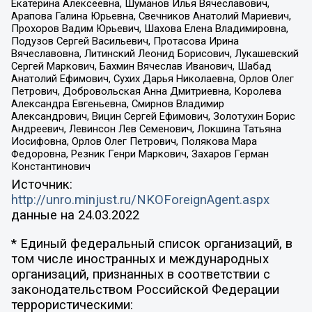
Екатерина Алексеевна, Шуманов Илья Вячеславович,
Арапова Галина Юрьевна, Свечников Анатолий Мариевич,
Прохоров Вадим Юрьевич, Шахова Елена Владимировна,
Подузов Сергей Васильевич, Протасова Ирина
Вячеславовна, Литинский Леонид Борисович, Лукашевский
Сергей Маркович, Бахмин Вячеслав Иванович, Шабад
Анатолий Ефимович, Сухих Дарья Николаевна, Орлов Олег
Петрович, Добровольская Анна Дмитриевна, Королева
Александра Евгеньевна, Смирнов Владимир
Александрович, Вицин Сергей Ефимович, Золотухин Борис
Андреевич, Левинсон Лев Семенович, Локшина Татьяна
Иосифовна, Орлов Олег Петрович, Полякова Мара
Федоровна, Резник Генри Маркович, Захаров Герман
Константинович
Источник:
http://unro.minjust.ru/NKOForeignAgent.aspx
данные на
24.03.2022
* Единый федеральный список организаций, в
том числе иностранных и международных
организаций, признанных в соответствии с
законодательством Российской Федерации
террористическими: