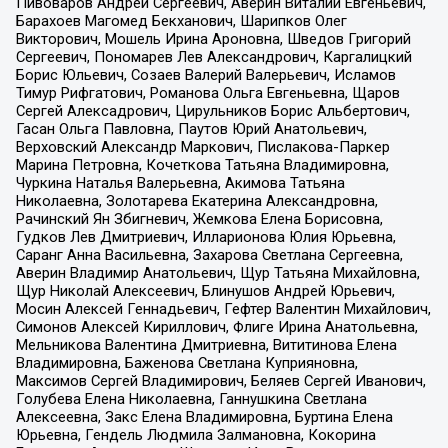
Пивоваров Андрей Сергеевич, Аверин Виталий Евгеньевич,
Барахоев Магомед Бекханович, Шарипков Олег
Викторович, Мошель Ирина Ароновна, Шведов Григорий
Сергеевич, Пономарев Лев Александрович, Каргалицкий
Борис Юльевич, Созаев Валерий Валерьевич, Исламов
Тимур Рифгатович, Романова Ольга Евгеньевна, Щаров
Сергей Алексадрович, Цирульников Борис Альбертович,
Гасан Ольга Павловна, Паутов Юрий Анатольевич,
Верховский Александр Маркович, Пислакова-Паркер
Марина Петровна, Кочеткова Татьяна Владимировна,
Чуркина Наталья Валерьевна, Акимова Татьяна
Николаевна, Золотарева Екатерина Александровна,
Рачинский Ян Збигневич, Жемкова Елена Борисовна,
Гудков Лев Дмитриевич, Илларионова Юлия Юрьевна,
Саранг Анна Васильевна, Захарова Светлана Сергеевна,
Аверин Владимир Анатольевич, Щур Татьяна Михайловна,
Щур Николай Алексеевич, Блинушов Андрей Юрьевич,
Мосин Алексей Геннадьевич, Гефтер Валентин Михайлович,
Симонов Алексей Кириллович, Флиге Ирина Анатольевна,
Мельникова Валентина Дмитриевна, Вититинова Елена
Владимировна, Баженова Светлана Куприяновна,
Максимов Сергей Владимирович, Беляев Сергей Иванович,
Голубева Елена Николаевна, Ганнушкина Светлана
Алексеевна, Закс Елена Владимировна, Буртина Елена
Юрьевна, Гендель Людмила Залмановна, Кокорина