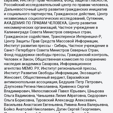
Евразии, Институт прав человека, Фонд защиты гласности,
Российский исследовательский центр по правам человека,
Дальневосточный центр развития гражданских инициатив
и социального партнерства, Гражданское действие, Центр
независимых социологических исследований, Сутяжник,
АКАДЕМИЯ ПО ПРАВАМ ЧЕЛОВЕКА, Центр развития
некоммерческих организаций, Частное учреждение в
Калининграде Совета Министров северных стран,
Гражданское содействие, Трансперенси Интернешнл-Р,
Центр Защиты Прав Средств Массовой Информации,
Институт развития прессы - Сибирь, Частное учреждение в
Санкт-Петербурге Совета Министров Северных Стран,
Фонд поддержки свободы прессы, Гражданский контроль,
Человек и Закон, Общественная комиссия по сохранению
наследия академика Сахарова, Информационное
агентство МЕМО. РУ, Институт региональной прессы,
Институт Развития Свободы Информации, Экозащита!-
Женсовет, Общественный вердикт, Евразийская
антимонопольная ассоциация, Бедушев Петр Петрович,
Дзугкоева Регина Николаевна, Кривенко Сергей
Владимирович, Милославский Павел Юрьевич, Шнырова
Ольга Вадимовна, Чанышева Лилия Айратовна, Сидорович
Ольга Борисовна, Туровский Александр Алексеевич,
Васильева Анастасия Евгеньевна, Ривина Анна Валерьевна,
Бойко Анатолий Николаевич, Дугин Сергей Георгиевич,