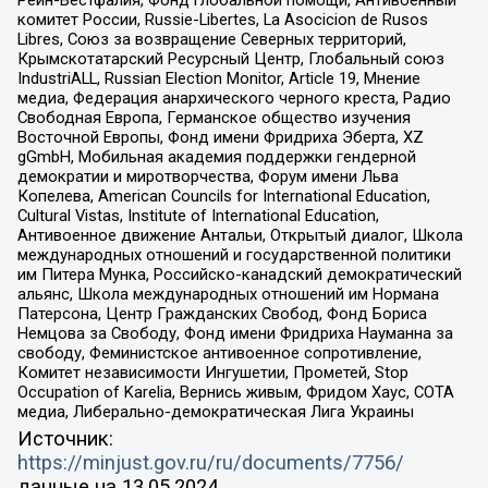
комитет России, Russie-Libertes, La Asocicion de Rusos
Libres, Союз за возвращение Северных территорий,
Крымскотатарский Ресурсный Центр, Глобальный союз
IndustriALL, Russian Election Monitor, Article 19, Мнение
медиа, Федерация анархического черного креста, Радио
Свободная Европа, Германское общество изучения
Восточной Европы, Фонд имени Фридриха Эберта, XZ
gGmbH, Мобильная академия поддержки гендерной
демократии и миротворчества, Форум имени Льва
Копелева, American Councils for International Education,
Cultural Vistas, Institute of International Education,
Антивоенное движение Антальи, Открытый диалог, Школа
международных отношений и государственной политики
им Питера Мунка, Российско-канадский демократический
альянс, Школа международных отношений им Нормана
Патерсона, Центр Гражданских Свобод, Фонд Бориса
Немцова за Свободу, Фонд имени Фридриха Науманна за
свободу, Феминистское антивоенное сопротивление,
Комитет независимости Ингушетии, Прометей, Stop
Occupation of Karelia, Вернись живым, Фридом Хаус, СОТА
медиа, Либерально-демократическая Лига Украины
Источник:
https://minjust.gov.ru/ru/documents/7756/
данные на
13.05.2024