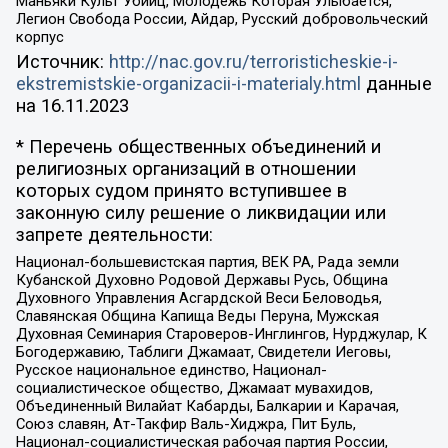
Маньяки Культ Убийц, Молодёжь Которая Улыбается,
Легион Свобода России, Айдар, Русский добровольческий
корпус
Источник:
http://nac.gov.ru/terroristicheskie-i-
ekstremistskie-organizacii-i-materialy.html
данные
на
16.11.2023
* Перечень общественных объединений и
религиозных организаций в отношении
которых судом принято вступившее в
законную силу решение о ликвидации или
запрете деятельности:
Национал-большевистская партия, ВЕК РА, Рада земли
Кубанской Духовно Родовой Державы Русь, Община
Духовного Управления Асгардской Веси Беловодья,
Славянская Община Капища Веды Перуна, Мужская
Духовная Семинария Староверов-Инглингов, Нурджулар, К
Богодержавию, Таблиги Джамаат, Свидетели Иеговы,
Русское национальное единство, Национал-
социалистическое общество, Джамаат мувахидов,
Объединенный Вилайат Кабарды, Балкарии и Карачая,
Союз славян, Ат-Такфир Валь-Хиджра, Пит Буль,
Национал-социалистическая рабочая партия России,