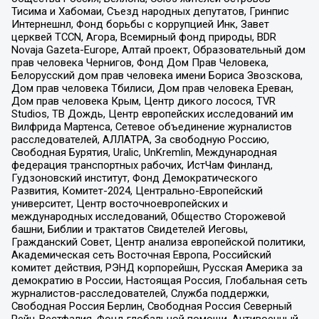
Тисима и Хабомаи, Съезд народных депутатов, Гринпис
Интернешнл, Фонд борьбы с коррупцией Инк, Завет
церквей TCCN, Агора, Всемирный фонд природы, BDR
Novaja Gazeta-Europe, Алтай проект, Образовательный дом
прав человека Чернигов, Фонд Дом Прав Человека,
Белорусский дом прав человека имени Бориса Звозскова,
Дом прав человека Тбилиси, Дом прав человека Ереван,
Дом прав человека Крым, Центр дикого лосося, TVR
Studios, ТВ Дождь, Центр европейских исследований им
Вилфрида Мартенса, Сетевое объединение журналистов
расследователей, АЛЛАТРА, За свободную Россию,
Свободная Бурятия, Uralic, UnKremlin, Международная
федерация транспортных рабочих, ИстЧам Финланд,
Гудзоновский институт, Фонд Демократического
Развития, Комитет-2024, Центрально-Европейский
университет, Центр восточноевропейских и
международных исследований, Общество Сторожевой
башни, Библии и трактатов Свидетелей Иеговы,
Гражданский Совет, Центр анализа европейской политики,
Академическая сеть Восточная Европа, Российский
комитет действия, РЭНД корпорейшн, Русская Америка за
демократию в России, Настоящая Россия, Глобальная сеть
журналистов-расследователей, Служба поддержки,
Свободная Россия Берлин, Свободная Россия Северный
Рейн-Вестфалия, Фонд глобальной помощи, Антивоенный