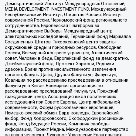
Демократический Институт Международных Отношений,
MEDIA DEVELOPMENT INVESTMENT FUND, Международный
Республиканский Институт, Открытая Россия, Институт
современной России, Черноморский фонд регионального
сотрудничества, Европейская Платформа за
Демократические Выборы, Международный центр
электоральных исследований, Германский фонд Маршалла
Соединенных Штатов, Тихоокеанский центр защиты
окружающей среды и природных ресурсов, Свободная
Россия, Всемирный конгресс украинцев, Атлантический
совет, Человек в беде, Европейский фонд за демократию,
Джеймстаунский фонд, Прожект Хармони, Родники
дракона, Врачи против насильственного извлечения
органов, Фалунь Дафа, Друзья Фалуньгун, Фалуньгун,
Коалиция по расследованию преследования в отношении
Фалуньгун в Китае, Всемирная организация по
расследованию преследований Фалуньгун, Пражский
гражданский центр, Ассоциация школ политических
исследований при Совете Европы, Центр либеральной
современности, Форум русскоязычных европейцев,
Немецко-русский обмен, Бард колледж, Европейский
выбор, Фонд Ходорковского, Оксфордский российский
фонд, Фонд Будущее России, Компания свободы
информации, Проект Медиа, Международное партнерство
за права человека, Духовное Управление Евангельских