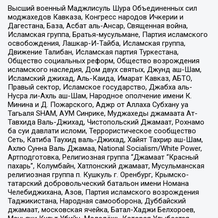
Высший военный Маджлисуль Шура Объединенных сил
моджахедов Кавказа, Конгресс народов Ичкерии и
Дагестана, База, Асбат аль-Ансар, Священная война,
Исламская группа, Братья-мусульмане, Партия исламского
освобождения, Лашкар-И-Тайба, Исламская группа,
Движение Талибан, Исламская партия Туркестана,
Общество социальных реформ, Общество возрождения
исламского наследия, Дом двух святых, Джунд аш-Шам,
Исламский джихад, Аль-Каида, Имарат Кавказ, АБТО,
Правый сектор, Исламское государство, Джабха аль-
Нусра ли-Ахль аш-Шам, Народное ополчение имени К.
Минина и Д. Пожарского, Аджр от Аллаха Субхану уа
Тагьаля SHAM, АУМ Синрике, Муджахеды джамаата Ат-
Тавхида Валь-Джихад, Чистопольский Джамаат, Рохнамо
ба суи давлати исломи, Террористическое сообщество
Сеть, Катиба Таухид валь-Джихад, Хайят Тахрир аш-Шам,
Ахлю Сунна Валь Джамаа, National Socialism/White Power,
Артподготовка, Религиозная группа “Джамаат “Красный
пахарь”, Колумбайн, Хатлонский джамаат, Мусульманская
религиозная группа п. Кушкуль г. Оренбург, Крымско-
татарский добровольческий батальон имени Номана
Челебиджихана, Азов, Партия исламского возрождения
Таджикистана, Народная самооборона, Дуббайский
джамаат, московская ячейка, Батал-Хаджи Белхороев,