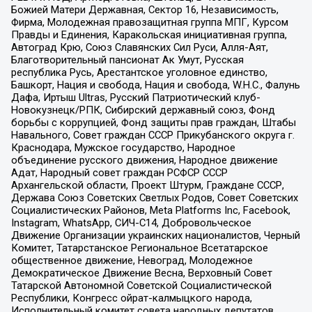
Божией Матери Державная, Сектор 16, Независимость,
Фирма, Молодежная правозащитная группа МПГ, Курсом
Правды и Единения, Каракольская инициативная группа,
Автоград Крю, Союз Славянских Сил Руси, Алля-Аят,
Благотворительный пансионат Ак Умут, Русская
республика Русь, Арестантское уголовное единство,
Башкорт, Нация и свобода, Нация и свобода, W.H.С., Фалунь
Дафа, Иртыш Ultras, Русский Патриотический клуб-
Новокузнецк/РПК, Сибирский державный союз, Фонд
борьбы с коррупцией, Фонд защиты прав граждан, Штабы
Навального, Совет граждан СССР Прикубанского округа г.
Краснодара, Мужское государство, Народное
объединение русского движения, Народное движение
Адат, Народный совет граждан РСФСР СССР
Архангельской области, Проект Штурм, Граждане СССР,
Держава Союз Советских Светлых Родов, Совет Советских
Социалистических Районов, Meta Platforms Inc, Facebook,
Instagram, WhatsApp, СИЧ-С14, Добровольческое
Движение Организации украинских националистов, Черный
Комитет, Татарстанское Региональное Всетатарское
общественное движение, Невоград, Молодежное
Демократическое Движение Весна, Верховный Совет
Татарской Автономной Советской Социалистической
Республики, Конгресс ойрат-калмыцкого народа,
Исполнительный комитет совета народных депутатов