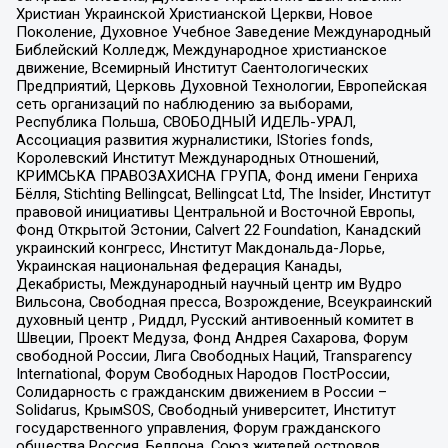
Христиан Украинской Христианской Церкви, Новое
Поколение, Духовное Учебное Заведение Международный
Библейский Колледж, Международное христианское
движение, Всемирный Институт Саентологических
Предприятий, Церковь Духовной Технологии, Европейская
сеть организаций по наблюдению за выборами,
Республика Польша, СВОБОДНЫЙ ИДЕЛЬ-УРАЛ,
Ассоциация развития журналистики, IStories fonds,
Королевский Институт Международных Отношений,
КРИМСЬКА ПРАВОЗАХИСНА ГРУПА, Фонд имени Генриха
Бёлля, Stichting Bellingcat, Bellingcat Ltd, The Insider, Институт
правовой инициативы Центральной и Восточной Европы,
Фонд Открытой Эстонии, Calvert 22 Foundation, Канадский
украинский конгресс, Институт Макдональда-Лорье,
Украинская национальная федерация Канады,
Декабристы, Международный научный центр им Вудро
Вильсона, Свободная пресса, Возрождение, Всеукраинский
духовный центр , Риддл, Русский антивоенный комитет в
Швеции, Проект Медуза, Фонд Андрея Сахарова, Форум
свободной России, Лига Свободных Наций, Transparеncy
International, Форум Свободных Народов ПостРоссии,
Солидарность с гражданским движением в России –
Solidarus, КрымSOS, Свободный университет, Институт
государственного управления, Форум гражданского
общества Россия, Беллона, Союз жителей островов