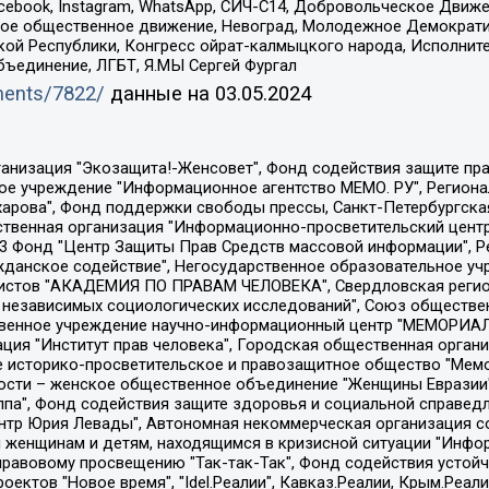
Facebook, Instagram, WhatsApp, СИЧ-С14, Добровольческое Движ
ское общественное движение, Невоград, Молодежное Демократ
ой Республики, Конгресс ойрат-калмыцкого народа, Исполнит
бъединение, ЛГБТ, Я.МЫ Сергей Фургал
uments/7822/
данные на
03.05.2024
Общество с ограниченной ответственностью "Радио Свободная Европа/Радио Свобода", Чешское информационное агентство "MEDIUM-ORIENT", Красноярская региональная общественная организация "Мы против СПИДа", Камалягин Денис Николаевич, Маркелов Сергей Евгеньевич, Пономарев Лев Александрович, Савицкая Людмила Алексеевна, Автономная некоммерческая организация "Центр по работе с проблемой насилия "НАСИЛИЮ.НЕТ", Межрегиональный профессиональный союз работников здравоохранения "Альянс врачей", Юридическое лицо, зарегистрированное в Латвийской Республике, SIA "Medusa Project" (регистрационный номер 40103797863, дата регистрации 10.06.2014), Некоммерческая организация "Фонд по борьбе с коррупцией", Автономная некоммерческая организация "Институт права и публичной политики", Баданин Роман Сергеевич, Гликин Максим Александрович, Железнова Мария Михайловна, Лукьянова Юлия Сергеевна, Маетная Елизавета Витальевна, Маняхин Петр Борисович, Чуракова Ольга Владимировна, Ярош Юлия Петровна, Юридическое лицо "The Insider SIA", зарегистрированное в Риге, Латвийская Республика (дата регистрации 26.06.2015), являющееся администратором доменного имени интернет-издания "The Insider SIA", https://theins.ru, Постернак Алексей Евгеньевич, Рубин Михаил Аркадьевич, Анин Роман Александрович, Юридическое лицо Istories fonds, зарегистрированное в Латвийской Республике (регистрационный номер 50008295751, дата регистрации 24.02.2020), Великовский Дмитрий Александрович, Долинина Ирина Николаевна, Мароховская Алеся Алексеевна, Шлейнов Роман Юрьевич, Шмагун Олеся Валентиновна, Общество с ограниченной ответственностью "Альтаир 2021", Общество с ограниченной ответственностью "Вега 2021", Общество с ограниченной ответственностью "Главный редактор 2021", Общество с ограниченной ответственностью "Ромашки монолит", Важенков Артем Валерьевич, Ивановская областная общественная организация "Центр гендерных исследований", Гурман Юрий Альбертович, Медиапроект "ОВД-Инфо", Егоров Владимир Владимирович, Жилинский Владимир Александрович, Общество с ограниченной ответственностью "ЗП", Иванова София Юрьевна, Карезина Инна Павловна, Кильтау Екатерина Викторовна, Петров Алексей Викторович, Пискунов Сергей Евгеньевич, Смирнов Сергей Сергеевич, Тихонов Михаил Сергеевич, Общество с ограниченной ответственностью "ЖУРНАЛИСТ-ИНОСТРАННЫЙ АГЕНТ", Арапова Галина Юрьевна, Вольтская Татьяна Анатольевна, Американская компания "Mason G.E.S. Anonymous Foundation" (США), являющаяся владельцем интернет-издания https://mnews.world/, Компания "Stichting Bellingcat", зарегистрированная в Нидерландах (дата регистрации 11.07.2018), Захаров Андрей Вячеславович, Клепиковская Екатерина Дмитриевна, Общество с ограниченной ответственностью "МЕМО", Перл Роман Александрович, Симонов Евгений Алексеевич, Соловьева Елена Анатольевна, Сотников Даниил Владимирович, Сурначева Елизавета Дмитриевна, Автономная некоммерческая организация по защите прав человека и информированию населения "Якутия – Наше Мнение", Общество с ограниченной ответственностью "Москоу диджитал медиа", с 26.01.2023 Общество с ограниченной ответственностью "Чайка Белые сады", Ветошкина Валерия Валерьевна, Заговора Максим Александрович, Межрегиональное общественное движение "Российская ЛГБТ - сеть", Оленичев Максим Владимирович, Павлов Иван Юрьевич, Скворцова Елена Сергеевна, Общество с ограниченной ответственностью "Как бы инагент", Кочетков Игорь Викторович, Общество с ограниченной ответственностью "Честные выборы", Еланчик Олег Александрович, Общество с ограниченной ответственностью "Нобелевский призыв", Гималова Регина Эмилевна, Григорьев Андрей Валерьевич, Григорьева Алина Александровна, Ассоциация по содействию защите прав призывников, альтернативнослужащих и военнослужащих "Правозащитная группа "Гражданин.Армия.Право", Хисамова Регина Фаритовна, Автономная некоммерческая организация по реализа