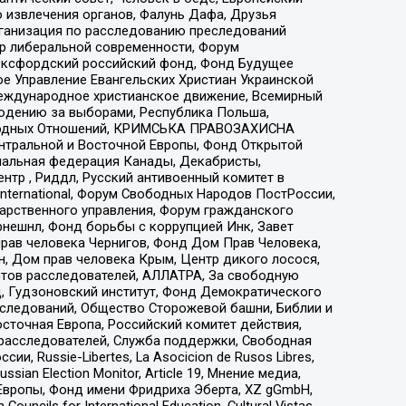
 извлечения органов, Фалунь Дафа, Друзья
рганизация по расследованию преследований
тр либеральной современности, Форум
 Оксфордский российский фонд, Фонд Будущее
е Управление Евангельских Христиан Украинской
еждународное христианское движение, Всемирный
людению за выборами, Республика Польша,
народных Отношений, КРИМСЬКА ПРАВОЗАХИСНА
ы Центральной и Восточной Европы, Фонд Открытой
иональная федерация Канады, Декабристы,
тр , Риддл, Русский антивоенный комитет в
nternational, Форум Свободных Народов ПостРоссии,
дарственного управления, Форум гражданского
рнешнл, Фонд борьбы с коррупцией Инк, Завет
прав человека Чернигов, Фонд Дом Прав Человека,
н, Дом прав человека Крым, Центр дикого лосося,
стов расследователей, АЛЛАТРА, За свободную
д, Гудзоновский институт, Фонд Демократического
сследований, Общество Сторожевой башни, Библии и
сточная Европа, Российский комитет действия,
-расследователей, Служба поддержки, Свободная
 Russie-Libertes, La Asocicion de Rusos Libres,
an Election Monitor, Article 19, Мнение медиа,
Европы, Фонд имени Фридриха Эберта, XZ gGmbH,
ls for International Education, Cultural Vistas,