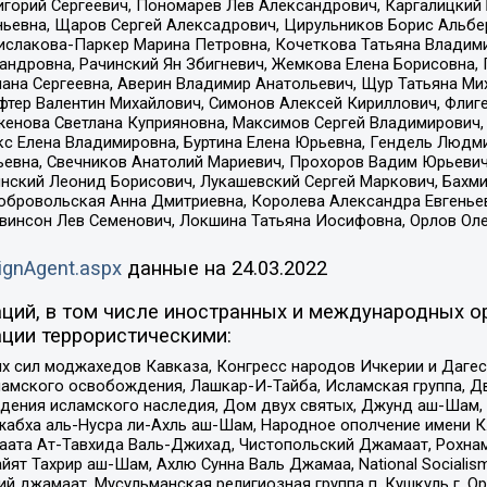
горий Сергеевич, Пономарев Лев Александрович, Каргалицкий 
ньевна, Щаров Сергей Алексадрович, Цирульников Борис Альбер
ислакова-Паркер Марина Петровна, Кочеткова Татьяна Владими
сандровна, Рачинский Ян Збигневич, Жемкова Елена Борисовна,
лана Сергеевна, Аверин Владимир Анатольевич, Щур Татьяна М
фтер Валентин Михайлович, Симонов Алексей Кириллович, Флиг
женова Светлана Куприяновна, Максимов Сергей Владимирович, 
кс Елена Владимировна, Буртина Елена Юрьевна, Гендель Людм
евна, Свечников Анатолий Мариевич, Прохоров Вадим Юрьевич
инский Леонид Борисович, Лукашевский Сергей Маркович, Бахм
Добровольская Анна Дмитриевна, Королева Александра Евгенье
евинсон Лев Семенович, Локшина Татьяна Иосифовна, Орлов Ол
ignAgent.aspx
данные на
24.03.2022
ций, в том числе иностранных и международных ор
ции террористическими:
ил моджахедов Кавказа, Конгресс народов Ичкерии и Дагеста
ламского освобождения, Лашкар-И-Тайба, Исламская группа, Дв
ения исламского наследия, Дом двух святых, Джунд аш-Шам, 
жабха аль-Нусра ли-Ахль аш-Шам, Народное ополчение имени К.
ата Ат-Тавхида Валь-Джихад, Чистопольский Джамаат, Рохнам
ят Тахрир аш-Шам, Ахлю Сунна Валь Джамаа, National Socialism
ий джамаат, Мусульманская религиозная группа п. Кушкуль г. 