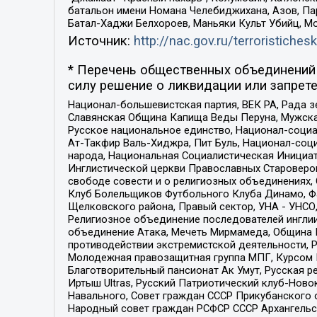
батальон имени Номана Челебиджихана, Азов, Па
Батал-Хаджи Белхороев, Маньяки Культ Убийц, М
Источник:
http://nac.gov.ru/terroristichesk
* Перечень общественных объединений 
силу решение о ликвидации или запрете
Национал-большевистская партия, ВЕК РА, Рада 
Славянская Община Капища Веды Перуна, Мужская
Русское национальное единство, Национал-социа
Ат-Такфир Валь-Хиджра, Пит Буль, Национал-соц
народа, Национальная Социалистическая Инициат
Инглистической церкви Православных Староверов
свободе совести и о религиозных объединениях,
Клуб Болельщиков Футбольного Клуба Динамо, Фа
Щелковского района, Правый сектор, УНА - УНСО, У
Религиозное объединение последователей инглии
объединение Атака, Мечеть Мирмамеда, Община К
противодействии экстремистской деятельности, 
Молодежная правозащитная группа МПГ, Курсом П
Благотворительный пансионат Ак Умут, Русская ре
Иртыш Ultras, Русский Патриотический клуб-Нов
Навального, Совет граждан СССР Прикубанского 
Народный совет граждан РСФСР СССР Архангельск