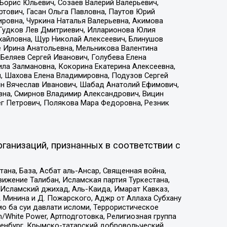
Борис Юльевич, Созаев Валерий Валерьевич,
тович, Гасан Ольга Павловна, Паутов Юрий
ровна, Чуркина Наталья Валерьевна, Акимова
 Гудков Лев Дмитриевич, Илларионова Юлия
ихайловна, Щур Николай Алексеевич, Блинушов
е Ирина Анатольевна, Мельникова Валентина
Беляев Сергей Иванович, Голубева Елена
ила Залмановна, Кокорина Екатерина Алексеевна,
, Шахова Елена Владимировна, Подузов Сергей
ин Вячеслав Иванович, Шабад Анатолий Ефимович,
вна, Смирнов Владимир Александрович, Вицин
ег Петрович, Полякова Мара Федоровна, Резник
ганизаций, признанных в соответствии с
на, База, Асбат аль-Ансар, Священная война,
ижение Талибан, Исламская партия Туркестана,
Исламский джихад, Аль-Каида, Имарат Кавказ,
 Минина и Д. Пожарского, Аджр от Аллаха Субхану
о ба суи давлати исломи, Террористическое
/White Power, Артподготовка, Религиозная группа
Оренбург, Крымско-татарский добровольческий