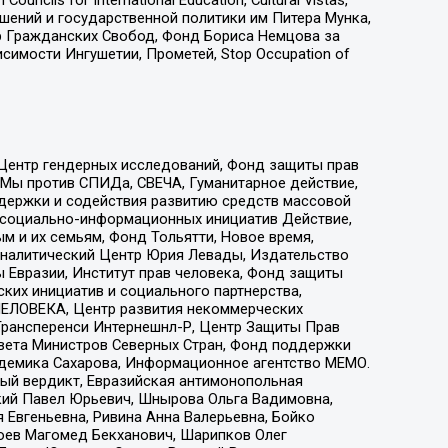
ошений и государственной политики им Питера Мунка,
 Гражданских Свобод, Фонд Бориса Немцова за
имости Ингушетии, Прометей, Stop Occupation of
 Центр гендерных исследований, Фонд защиты прав
 Мы против СПИДа, СВЕЧА, Гуманитарное действие,
ддержки и содействия развитию средств массовой
р социально-информационных инициатив Действие,
 и их семьям, Фонд Тольятти, Новое время,
, Аналитический Центр Юрия Левады, Издательство
 Евразии, Институт прав человека, Фонд защиты
ких инициатив и социального партнерства,
ЕЛОВЕКА, Центр развития некоммерческих
 Трансперенси Интернешнл-Р, Центр Защиты Прав
овета Министров Северных Стран, Фонд поддержки
адемика Сахарова, Информационное агентство МЕМО.
ый вердикт, Евразийская антимонопольная
кий Павел Юрьевич, Шнырова Ольга Вадимовна,
 Евгеньевна, Ривина Анна Валерьевна, Бойко
хоев Магомед Бекханович, Шарипков Олег