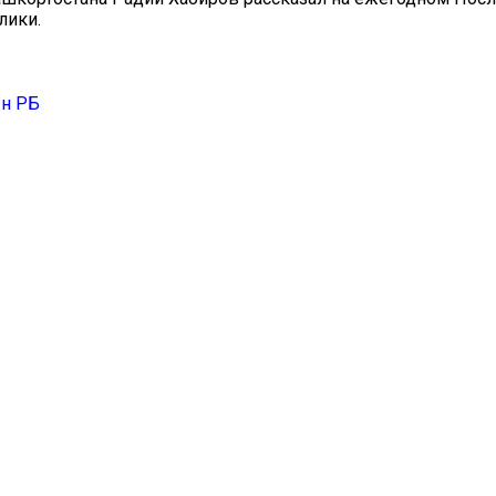
лики.
-н РБ